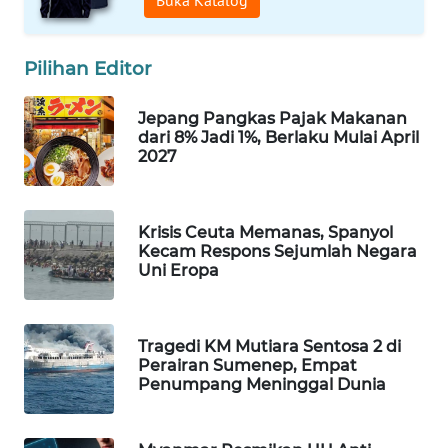
Buka Katalog
WAHANA
SPORT
Pilihan Editor
WAHANA
Jepang Pangkas Pajak Makanan
UMKM
dari 8% Jadi 1%, Berlaku Mulai April
2027
WAHANA
SELEB
Krisis Ceuta Memanas, Spanyol
WAHANA
Kecam Respons Sejumlah Negara
PERSONA
Uni Eropa
WAHANA
OTOMOTIF
Tragedi KM Mutiara Sentosa 2 di
Perairan Sumenep, Empat
Penumpang Meninggal Dunia
WAHANA
HEALTH