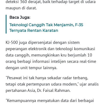
deteksi 360 derajat, baik terhadap target di udara
WN
maupun di darat.
BANTEN
Baca Juga:
WN
Teknologi Canggih Tak Menjamin, F-35
NTT
Ternyata Rentan Karatan
WN
KJ-500 juga dipersenjatai dengan sistem
KEPRI
peperangan elektronik dan teknologi komunikasi
data canggih, memungkinkan kru berjumlah 10
WN
orang berbagi informasi intelijen secara real-time
PAPUA
dengan unit tempur lainnya.
WN
"Pesawat ini tak hanya sekadar radar terbang,
PAPUA
BARAT
tetapi otak pertempuran udara modern," ujar analis
pertahanan Asia, Dr. Faisal Rahman.
WN
"Kemampuannya menyatukan data dari berbagai
RIAU