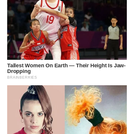
WN
SUMEDANG
WN
CIANJUR
WN
KEPULAUAN
SERIBU
WN
TANGERANG
WN
BINJAI
WN
CIREBON