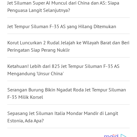
Jet Siluman Super AI Muncul dari China dan AS: Siapa
WN
Penguasa Langit Selanjutnya?
NUSANTARA
Jet Tempur Siluman F-35 AS yang Hilang Ditemukan
WN
JOGJA
Korut Luncurkan 2 Rudal Jelajah ke Wilayah Barat dan Beri
Peringatan Siap Perang Nuklir
WN
JATIM
Ketahuan! Lebih dari 825 Jet Tempur Siluman F-35 AS
Mengandung 'Unsur China'
WN
BALI
Serangan Burung Bikin Ngadat Roda Jet Tempur Siluman
F-35 Milik Korsel
WN
KALBAR
Sepasang Jet Siluman Italia Mondar Mandir di Langit
Estonia, Ada Apa?
WN
KALTENG