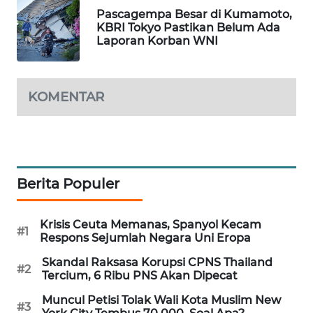
Pascagempa Besar di Kumamoto,
MAWAKA
KBRI Tokyo Pastikan Belum Ada
ID
Laporan Korban WNI
MARTABAT
NET
KOMENTAR
PLN
WATCH
MKLI
Berita Populer
LPKKI
Krisis Ceuta Memanas, Spanyol Kecam
#1
Respons Sejumlah Negara Uni Eropa
LKKI
Skandal Raksasa Korupsi CPNS Thailand
#2
Tercium, 6 Ribu PNS Akan Dipecat
KOPEKLIN
Muncul Petisi Tolak Wali Kota Muslim New
#3