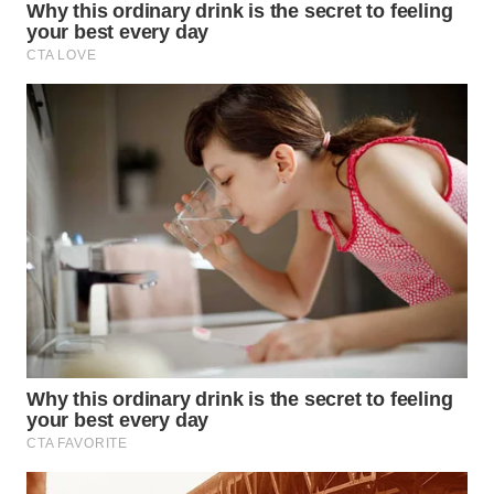
WN
NATUNA
WN
BINTAN
WN
MANDALIKA
WN
LIKUPANG
WN
LABUANBAJO
WN
BORNEO