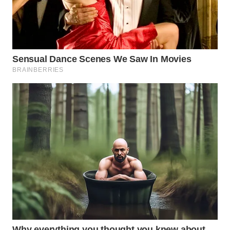
WN
TAPANULI
SELATAN
WN
TANJUNG
LESUNG
WN
KARO
WN
SIMALUNGUN
WN
LABUHANBATU
WN