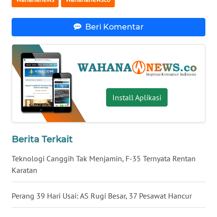
WN
BABEL
Beri Komentar
WN
SUMBAR
WN
SUMSEL
Install Aplikasi
WN
BENGKULU
Berita Terkait
WN
Teknologi Canggih Tak Menjamin, F-35 Ternyata Rentan
LAMPUNG
Karatan
WN
Perang 39 Hari Usai: AS Rugi Besar, 37 Pesawat Hancur
JATENG