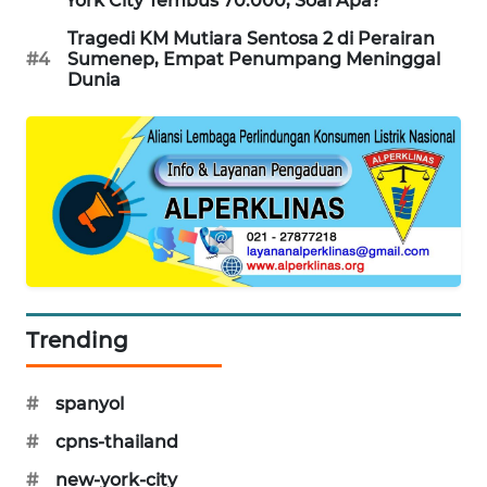
York City Tembus 70.000, Soal Apa?
PORTAL
Tragedi KM Mutiara Sentosa 2 di Perairan
KONSUMEN
#4
Sumenep, Empat Penumpang Meninggal
Dunia
FORWAMKI
ALPERKLINAS
FORJASIDA
TAMBANG
NEWS
Trending
SITUNGIR
NEWS
#
spanyol
SIDIKALANG
#
cpns-thailand
NEWS
#
new-york-city