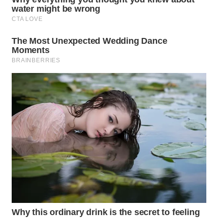
TAPANULI
TENGAH
WN DELI
SERDANG
WN
TEBING
TINGGI
WN
PAKPAK
WN
KARAWANG
WN
BEKASI