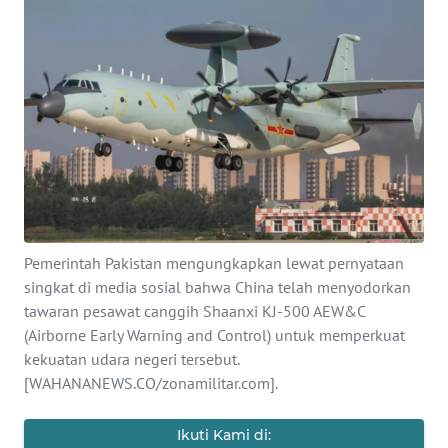
SAINS-TEKNO
KESEHATAN
INTERNASIONAL
SERBA-SERBI
PENDIDIKAN
Pemerintah Pakistan mengungkapkan lewat pernyataan
singkat di media sosial bahwa China telah menyodorkan
OLAHRAGA
tawaran pesawat canggih Shaanxi KJ-500 AEW&C
(Airborne Early Warning and Control) untuk memperkuat
OPINI
kekuatan udara negeri tersebut.
[WAHANANEWS.CO/zonamilitar.com].
EDITORIAL
Ikuti Kami di: