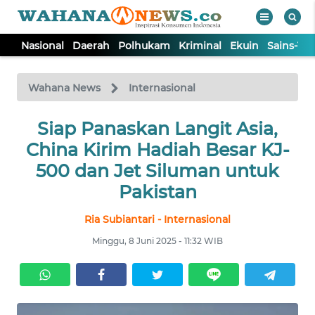
Nasional
Daerah
Polhukam
Kriminal
Ekuin
Sains-Te
WAHANA
Tutup
TV
Wahana News
Internasional
NASIONAL
Siap Panaskan Langit Asia,
China Kirim Hadiah Besar KJ-
DAERAH
500 dan Jet Siluman untuk
Pakistan
POLHUKAM
Ria Subiantari - Internasional
Minggu, 8 Juni 2025 - 11:32 WIB
KRIMINAL
EKUIN