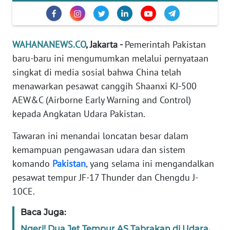
Informasi
INDEKS
BERITA
WAHANANEWS.CO
, Jakarta -
Pemerintah Pakistan
baru-baru ini mengumumkan melalui pernyataan
KONTAK
singkat di media sosial bahwa China telah
KAMI
menawarkan pesawat canggih Shaanxi KJ-500
AEW&C (Airborne Early Warning and Control)
INFO
kepada Angkatan Udara Pakistan.
IKLAN
Tawaran ini menandai loncatan besar dalam
TENTANG
kemampuan pengawasan udara dan sistem
KAMI
komando
Pakistan
, yang selama ini mengandalkan
pesawat tempur JF-17 Thunder dan Chengdu J-
PEDOMAN
MEDIA
10CE.
SIBER
Baca Juga:
REDAKSI
Ngeri! Dua Jet Tempur AS Tabrakan di Udara,