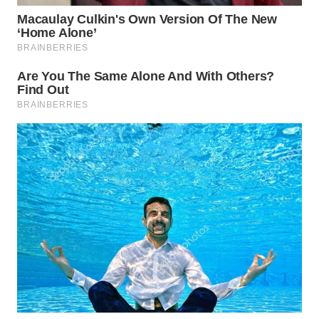
WN
PRIANGAN
TIMUR
WN
SEMARANG
WN
SOLO
WN
BOROBUDUR
WN
MADURA
WN
SURABAYA