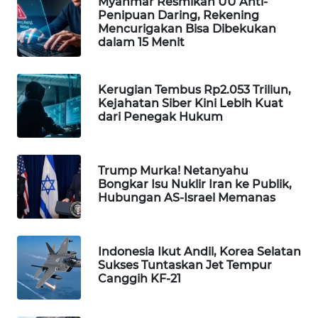
Myanmar Resmikan UU Anti-
WAHANA
Penipuan Daring, Rekening
Mencurigakan Bisa Dibekukan
DESA
dalam 15 Menit
WISATA
LAPAK
Kerugian Tembus Rp2.053 Triliun,
WAHANA
Kejahatan Siber Kini Lebih Kuat
dari Penegak Hukum
Wahana
Network
Trump Murka! Netanyahu
Bongkar Isu Nuklir Iran ke Publik,
KONSUMEN
Hubungan AS-Israel Memanas
LISTRIK
MASYARAKAT
Indonesia Ikut Andil, Korea Selatan
KELISTRIKAN
Sukses Tuntaskan Jet Tempur
Canggih KF-21
WALINKI
ID