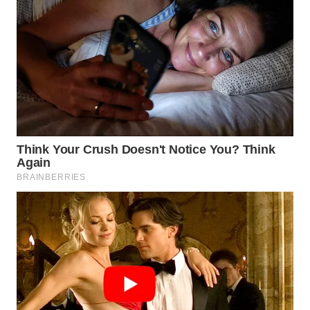
WN
MALUKU
WN
MALUT
WN
DAIRI
WN
DANAU
TOBA
WN
NIAS
WN
LANGKAT