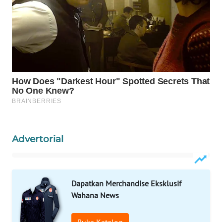
WAHANA
LISTRIK
WAHANA
TRAVEL
WAHANA
TV
WAHANANEWS
ID
Advertorial
WAHANANEWS
CO ID
Dapatkan Merchandise Eksklusif
Wahana News
WAHANANEWS
NET