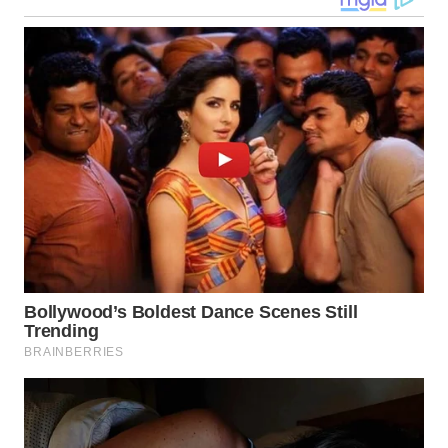
WN
KALTARA
WN
KALSEL
WN
KALTIM
WN
SULSEL
WN
GORONTALO
WN
SULUT