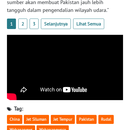
sumber akan membuat Pakistan jauh lebih
tangguh dalam pengendalian wilayah udara."
WN
SERAMBI
1
2
3
Selanjutnya
Lihat Semua
WN
JAMBI
WN
SULTRA
WN
NTB
WN
SULTENG
Tag:
WN
China
Jet Siluman
Jet Tempur
Pakistan
Rudal
SULBAR
Wahananews
Wahananewsco