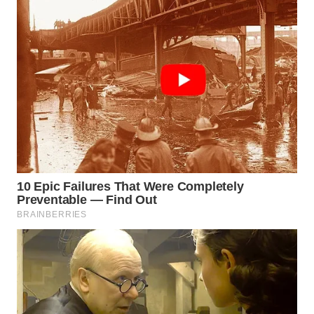
Wahana
Media
Group
WAHANA
NEWS
WAHANA
TANI
WAHANA
ADVOKAT
WAHANA
INFRASTRUKTUR
WAHANA
KONSUMEN