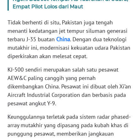
Empat Pilot Lolos dari Maut
KARIR
Tidak berhenti di situ, Pakistan juga tengah
menanti kedatangan jet tempur siluman generasi
DISCLAIMER
terbaru J-35 buatan
China
. Dengan dua teknologi
mutakhir ini, modernisasi kekuatan udara Pakistan
Wahana
News
diperkirakan akan melesat cepat.
Regional
KJ-500 sendiri merupakan salah satu pesawat
WN
AEW&C paling canggih yang pernah
SUMUT
dikembangkan China. Pesawat ini dibuat oleh Xi’an
Aircraft Industrial Corporation dan berbasis pada
WN
pesawat angkut Y-9.
JAKARTA
Keunggulannya terletak pada sistem radar phased-
WN
array mutakhir yang dipasang pada kubah khas di
JABAR
punggung pesawat, memberikan jangkauan