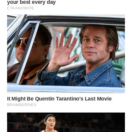
WN
BOGOR
WN
DEPOK
WN
TAPANULI
UTARA
WN
SAMOSIR
WN
PADANG
LAWAS