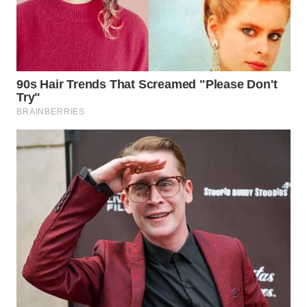
WN
INDRAMAYU
WN
KUNINGAN
WN
MAJALENGKA
WN
SUBANG
WN
SUKABUMI
WN
PURWAKARTA