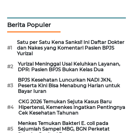
PORTAL
KONSUMEN
Berita Populer
FORWAMKI
Satu per Satu Kena Sanksi! Ini Daftar Dokter
ALPERKLINAS
#1
dan Nakes yang Komentari Pasien BPJS
Yurizal
FORJASIDA
Yurizal Meninggal Usai Keluhkan Layanan,
#2
DPR: Pasien BPJS Bukan Kelas Dua
TAMBANG
BPJS Kesehatan Luncurkan NADI JKN,
NEWS
#3
Peserta Kini Bisa Menabung Harian untuk
Bayar Iuran
SITUNGIR
CKG 2026 Temukan Sejuta Kasus Baru
NEWS
#4
Hipertensi, Kemenkes Ingatkan Pentingnya
Cek Kesehatan Tahunan
SIDIKALANG
Menkes Temukan Bakteri E. coli pada
NEWS
#5
Sejumlah Sampel MBG, BGN Perketat