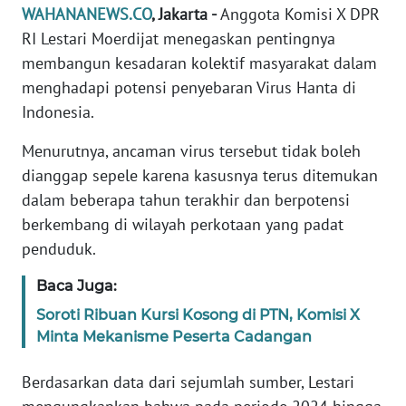
Informasi
WAHANANEWS.CO
, Jakarta -
Anggota Komisi X DPR
RI Lestari Moerdijat menegaskan pentingnya
INDEKS
membangun kesadaran kolektif masyarakat dalam
BERITA
menghadapi potensi penyebaran Virus Hanta di
Indonesia.
KONTAK
KAMI
Menurutnya, ancaman virus tersebut tidak boleh
dianggap sepele karena kasusnya terus ditemukan
INFO
dalam beberapa tahun terakhir dan berpotensi
IKLAN
berkembang di wilayah perkotaan yang padat
penduduk.
TENTANG
KAMI
Baca Juga:
PEDOMAN
Soroti Ribuan Kursi Kosong di PTN, Komisi X
MEDIA
Minta Mekanisme Peserta Cadangan
SIBER
Berdasarkan data dari sejumlah sumber, Lestari
REDAKSI