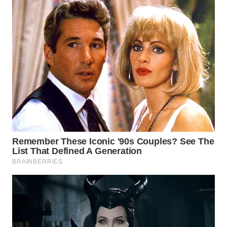
WN
NATUNA
WN
BINTAN
WN
MANDALIKA
WN
LIKUPANG
WN
LABUANBAJO
WN
BORNEO