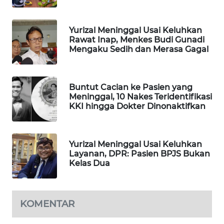
MAWAKA
ID
Yurizal Meninggal Usai Keluhkan
Rawat Inap, Menkes Budi Gunadi
Mengaku Sedih dan Merasa Gagal
MARTABAT
NET
Buntut Cacian ke Pasien yang
PLN
Meninggal, 10 Nakes Teridentifikasi
WATCH
KKI hingga Dokter Dinonaktifkan
MKLI
Yurizal Meninggal Usai Keluhkan
Layanan, DPR: Pasien BPJS Bukan
LPKKI
Kelas Dua
LKKI
KOMENTAR
KOPEKLIN