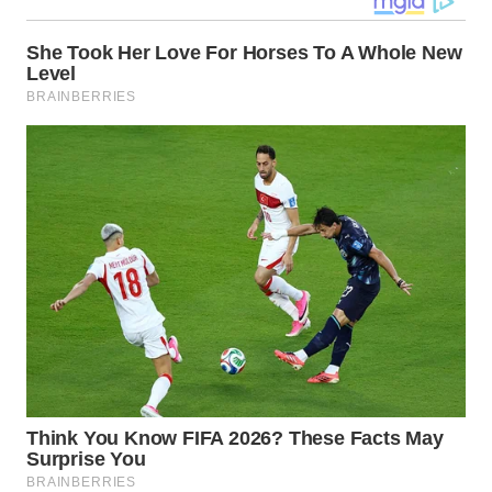
WN
KALTARA
WN
KALSEL
WN
KALTIM
WN
SULSEL
WN
GORONTALO
WN
SULUT