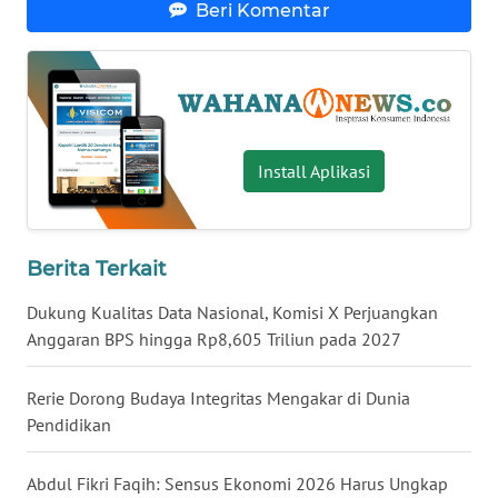
Beri Komentar
WN
BABEL
WN
SUMBAR
Install Aplikasi
WN
SUMSEL
Berita Terkait
WN
BENGKULU
Dukung Kualitas Data Nasional, Komisi X Perjuangkan
Anggaran BPS hingga Rp8,605 Triliun pada 2027
WN
LAMPUNG
Rerie Dorong Budaya Integritas Mengakar di Dunia
Pendidikan
WN
JATENG
Abdul Fikri Faqih: Sensus Ekonomi 2026 Harus Ungkap