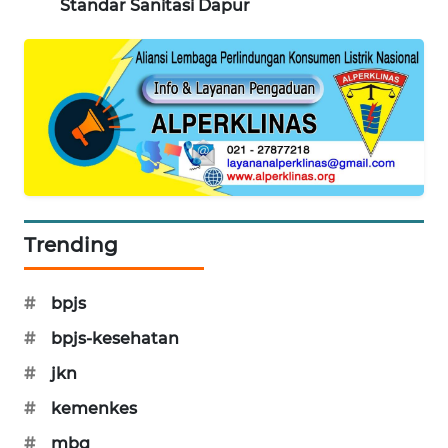
Standar Sanitasi Dapur
SIBARAGAS
NEWS
METRO
SIANTAR
NEWS
METRO
MEDAN
NEWS
Trending
METRO
#
bpjs
JAKARTA
NEWS
#
bpjs-kesehatan
#
jkn
KRT
NEWS
#
kemenkes
#
mbg