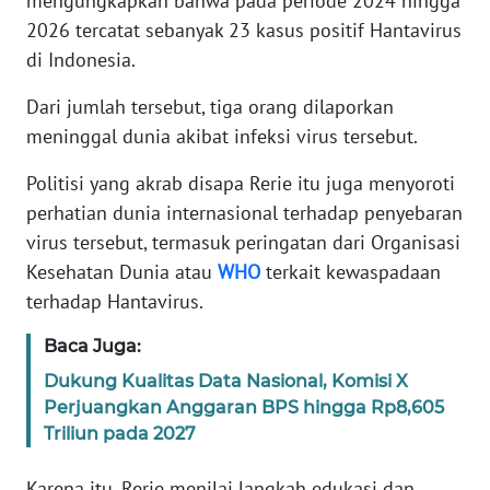
mengungkapkan bahwa pada periode 2024 hingga
2026 tercatat sebanyak 23 kasus positif Hantavirus
KARIR
di Indonesia.
Dari jumlah tersebut, tiga orang dilaporkan
DISCLAIMER
meninggal dunia akibat infeksi virus tersebut.
Wahana
Politisi yang akrab disapa Rerie itu juga menyoroti
News
Regional
perhatian dunia internasional terhadap penyebaran
virus tersebut, termasuk peringatan dari Organisasi
WN
Kesehatan Dunia atau
WHO
terkait kewaspadaan
SUMUT
terhadap Hantavirus.
WN
Baca Juga:
JAKARTA
Dukung Kualitas Data Nasional, Komisi X
Perjuangkan Anggaran BPS hingga Rp8,605
WN
Triliun pada 2027
JABAR
Karena itu, Rerie menilai langkah edukasi dan