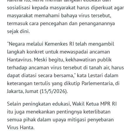
WN
sosialisasi kepada masyarakat harus diperkuat agar
BANTEN
masyarakat memahami bahaya virus tersebut,
termasuk cara pencegahan dan penanganannya
WN
sejak dini.
NTT
"Negara melalui Kemenkes RI telah mengambil
WN
langkah konkret untuk mewaspadai ancaman
KEPRI
Hantavirus. Meski begitu, kekhawatiran publik
terhadap ancaman virus tersebut di tanah air, harus
WN
dapat diatasi secara bersama," kata Lestari dalam
PAPUA
keterangan tertulis yang dikutip Parlementaria, di
Jakarta, Jumat (15/5/2026).
WN
PAPUA
Selain peningkatan edukasi, Wakil Ketua MPR RI
BARAT
itu juga menekankan pentingnya keterlibatan
semua pihak dalam upaya mitigasi penyebaran
WN
RIAU
Virus Hanta.