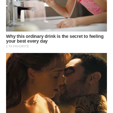
WN
INDRAMAYU
WN
KUNINGAN
WN
MAJALENGKA
WN
SUBANG
WN
SUKABUMI
WN
PURWAKARTA