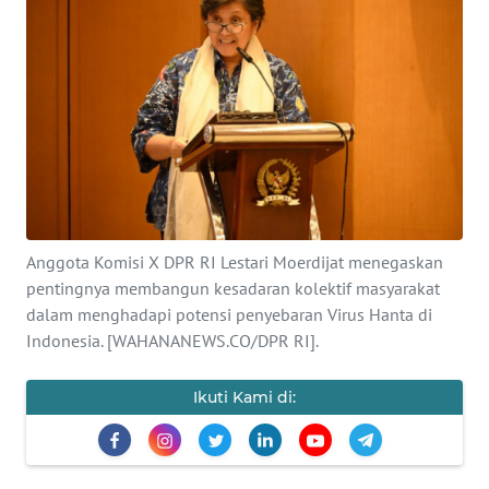
SAINS-TEKNO
KESEHATAN
INTERNASIONAL
SERBA-SERBI
PENDIDIKAN
Anggota Komisi X DPR RI Lestari Moerdijat menegaskan
pentingnya membangun kesadaran kolektif masyarakat
dalam menghadapi potensi penyebaran Virus Hanta di
OLAHRAGA
Indonesia. [WAHANANEWS.CO/DPR RI].
OPINI
Ikuti Kami di:
EDITORIAL