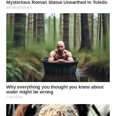
WN
BOGOR
WN
DEPOK
WN
TAPANULI
UTARA
WN
SAMOSIR
WN
PADANG
LAWAS