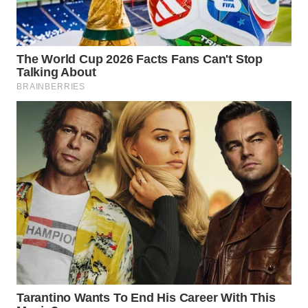
WAHANA
LISTRIK
WAHANA
TRAVEL
WAHANA
TV
WAHANANEWS
ID
WAHANANEWS
CO ID
WAHANANEWS
NET