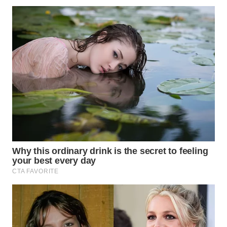
WN
MALUKU
WN
MALUT
WN
DAIRI
WN
DANAU
TOBA
WN
NIAS
WN
LANGKAT