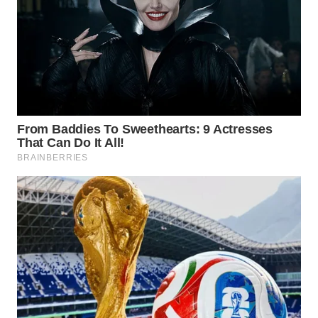
Wahana
Media
Group
WAHANA
NEWS
WAHANA
TANI
WAHANA
ADVOKAT
WAHANA
INFRASTRUKTUR
WAHANA
KONSUMEN