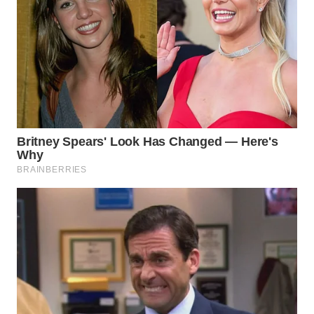
WN
TAPANULI
SELATAN
WN
TANJUNG
LESUNG
WN
KARO
WN
SIMALUNGUN
WN
LABUHANBATU
WN