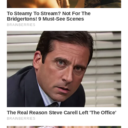
WN
PRIANGAN
TIMUR
WN
SEMARANG
WN
SOLO
WN
BOROBUDUR
WN
MADURA
WN
SURABAYA