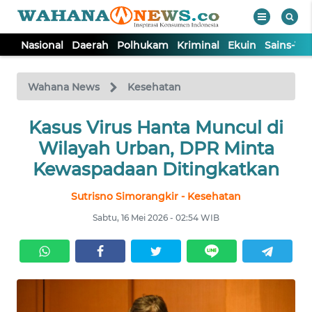
Nasional
Daerah
Polhukam
Kriminal
Ekuin
Sains-Te
WAHANA
Tutup
TV
Wahana News
Kesehatan
NASIONAL
Kasus Virus Hanta Muncul di
Wilayah Urban, DPR Minta
DAERAH
Kewaspadaan Ditingkatkan
Sutrisno Simorangkir - Kesehatan
POLHUKAM
Sabtu, 16 Mei 2026 - 02:54 WIB
KRIMINAL
EKUIN