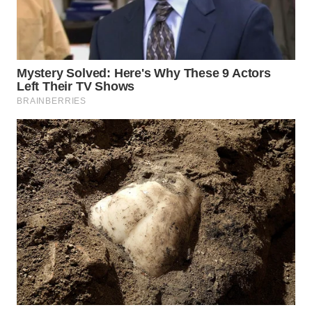
TAPANULI
TENGAH
WN DELI
SERDANG
WN
TEBING
TINGGI
WN
PAKPAK
WN
KARAWANG
WN
BEKASI