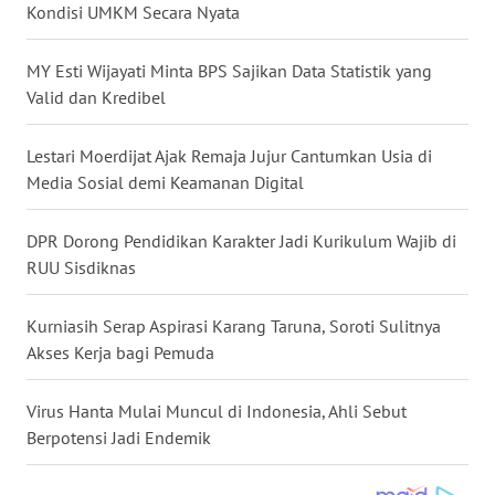
Kondisi UMKM Secara Nyata
WN
NUSANTARA
MY Esti Wijayati Minta BPS Sajikan Data Statistik yang
Valid dan Kredibel
WN
JOGJA
Lestari Moerdijat Ajak Remaja Jujur Cantumkan Usia di
Media Sosial demi Keamanan Digital
WN
JATIM
DPR Dorong Pendidikan Karakter Jadi Kurikulum Wajib di
RUU Sisdiknas
WN
BALI
Kurniasih Serap Aspirasi Karang Taruna, Soroti Sulitnya
Akses Kerja bagi Pemuda
WN
KALBAR
Virus Hanta Mulai Muncul di Indonesia, Ahli Sebut
Berpotensi Jadi Endemik
WN
KALTENG