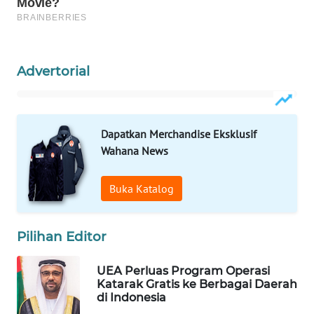
WAHANA
SPORT
Advertorial
WAHANA
UMKM
WAHANA
Dapatkan Merchandise Eksklusif
SELEB
Wahana News
WAHANA
Buka Katalog
PERSONA
WAHANA
Pilihan Editor
OTOMOTIF
UEA Perluas Program Operasi
WAHANA
Katarak Gratis ke Berbagai Daerah
HEALTH
di Indonesia