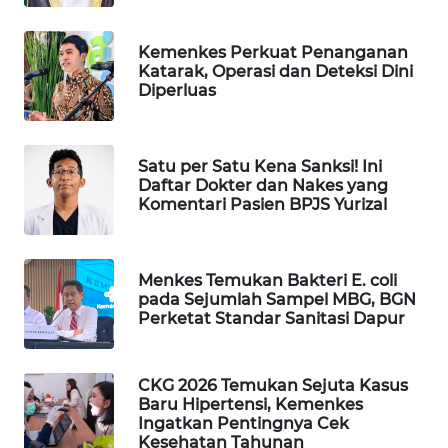
WAHANA
DESA
Kemenkes Perkuat Penanganan
WISATA
Katarak, Operasi dan Deteksi Dini
Diperluas
LAPAK
WAHANA
Satu per Satu Kena Sanksi! Ini
Daftar Dokter dan Nakes yang
Wahana
Komentari Pasien BPJS Yurizal
Network
KONSUMEN
Menkes Temukan Bakteri E. coli
LISTRIK
pada Sejumlah Sampel MBG, BGN
Perketat Standar Sanitasi Dapur
MASYARAKAT
KELISTRIKAN
CKG 2026 Temukan Sejuta Kasus
Baru Hipertensi, Kemenkes
WALINKI
Ingatkan Pentingnya Cek
ID
Kesehatan Tahunan