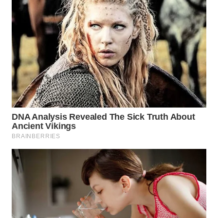
WN
SUMEDANG
WN
CIANJUR
WN
KEPULAUAN
SERIBU
WN
TANGERANG
WN
BINJAI
WN
CIREBON