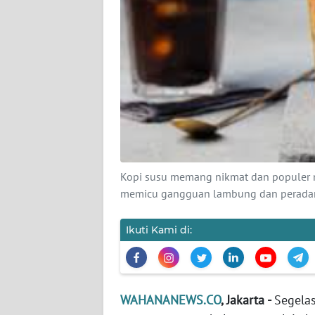
KARIR
DISCLAIMER
Wahana
News
Regional
WN
SUMUT
Kopi susu memang nikmat dan populer 
memicu gangguan lambung dan peradan
WN
JAKARTA
Ikuti Kami di:
WN
JABAR
WN
WAHANANEWS.CO
, Jakarta -
Segelas
BANTEN