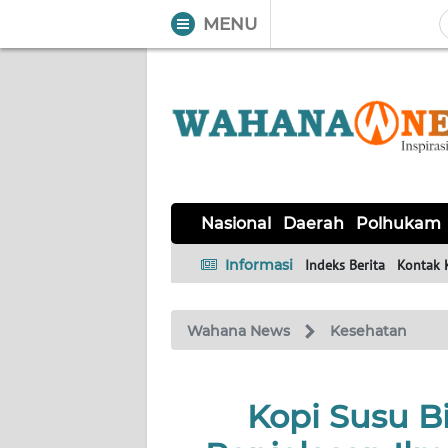
MENU
WAHANA
Tutup
TV
NASIONAL
DAERAH
POLHUKAM
KRIMINAL
EKUIN
SAINS-
KESEHATAN
INTERNASIONAL
Nasional
Daerah
Polhukam
TEKNO
Informasi
Indeks Berita
Kontak 
SERBA-
PENDIDIKAN
OLAHRAGA
OPINI
SERBI
Wahana News
Kesehatan
EDITORIAL
Kopi Susu Bi
Informasi