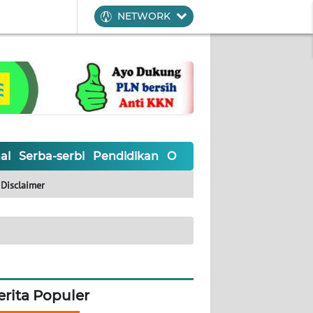
NETWORK
al
Serba-serbi
Pendidikan
Olahraga
Opini
Editoria
Disclaimer
erita Populer