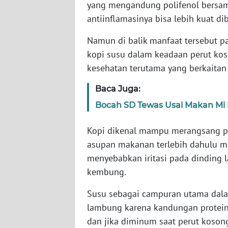
yang mengandung polifenol bersa
SERAMBI
antiinflamasinya bisa lebih kuat d
WN
Namun di balik manfaat tersebut 
JAMBI
kopi susu dalam keadaan perut ko
kesehatan terutama yang berkaita
WN
SULTRA
Baca Juga:
Bocah SD Tewas Usai Makan Mi
WN
NTB
Kopi dikenal mampu merangsang pr
asupan makanan terlebih dahulu m
WN
menyebabkan iritasi pada dinding
SULTENG
kembung.
WN
Susu sebagai campuran utama dala
SULBAR
lambung karena kandungan protein
dan jika diminum saat perut koso
WN