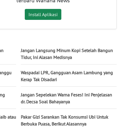
terbaru Wahana News
Install Aplikasi
an
Jangan Langsung Minum Kopi Setelah Bangun
Tidur, Ini Alasan Medisnya
Ganggu
Waspadai LPR, Gangguan Asam Lambung yang
Kerap Tak Disadari
ang
Jangan Sepelekan Warna Feses! Ini Penjelasan
dr. Decsa Soal Bahayanya
aib atau
Pakar Gizi Sarankan Tak Konsumsi Ubi Untuk
Berbuka Puasa, Berikut Alasannya