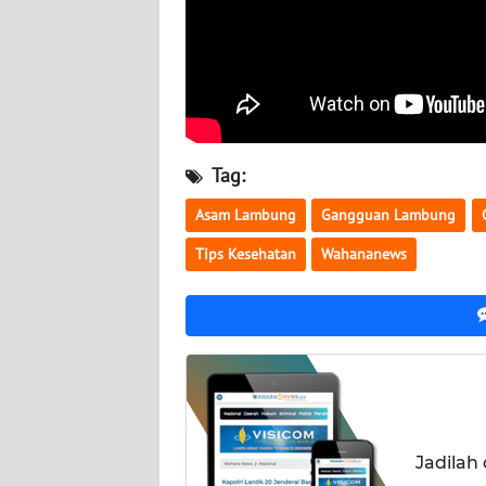
NUSANTARA
WN
JOGJA
WN
JATIM
Tag:
Asam Lambung
Gangguan Lambung
WN
BALI
Tips Kesehatan
Wahananews
WN
KALBAR
WN
KALTENG
Jadilah
WN