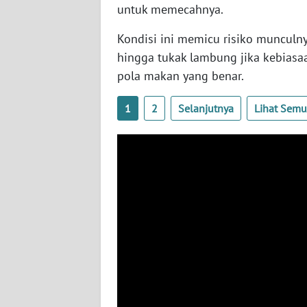
BABEL
untuk memecahnya.
Kondisi ini memicu risiko munculny
WN
hingga tukak lambung jika kebiasa
SUMBAR
pola makan yang benar.
WN
1
2
Selanjutnya
Lihat Sem
SUMSEL
WN
BENGKULU
WN
LAMPUNG
WN
JATENG
WN