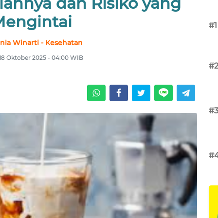
iahnya dan Risiko yang
engintai
#1
nia Winarti - Kesehatan
 18 Oktober 2025 - 04:00 WIB
#
#
#