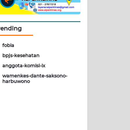
rending
fobia
bpjs-kesehatan
anggota-komisi-ix
wamenkes-dante-saksono-
harbuwono