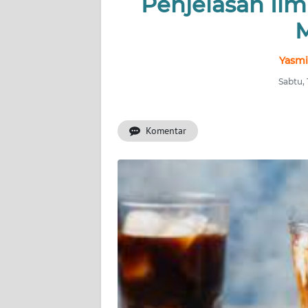
Penjelasan Ilm
INDEKS
BERITA
M
KONTAK
Yasmi
KAMI
Sabtu,
INFO
IKLAN
Komentar
TENTANG
KAMI
PEDOMAN
MEDIA
SIBER
REDAKSI