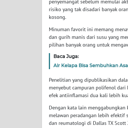
penyemangat sebelum memulai akti
risiko yang tak disadari banyak or
WN
kosong.
NTT
Minuman favorit ini memang menaw
WN
dan gurih manis dari susu yang me
KEPRI
pilihan banyak orang untuk mengawa
Baca Juga:
WN
PAPUA
Air Kelapa Bisa Sembuhkan As
WN
Penelitian yang dipublikasikan dal
PAPUA
menyebut campuran polifenol dari 
BARAT
efek antiinflamasi dua kali lebih 
WN
Dengan kata lain menggabungkan 
RIAU
melawan peradangan lebih efektif s
dan reumatologi di Dallas TX Scot
WN