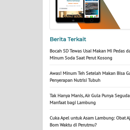
KALTARA
WN
KALSEL
WN
Berita Terkait
KALTIM
Bocah SD Tewas Usai Makan Mi Pedas d
Minum Soda Saat Perut Kosong
WN
SULSEL
Awas! Minum Teh Setelah Makan Bisa 
Penyerapan Nutrisi Tubuh
WN
GORONTALO
Tak Hanya Manis, Air Gula Punya Segud
WN
Manfaat bagi Lambung
SULUT
Cuka Apel untuk Asam Lambung: Obat Aj
WN
Bom Waktu di Perutmu?
MALUKU