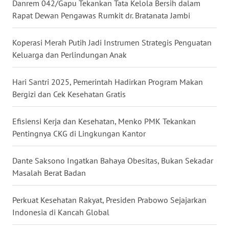
Danrem 042/Gapu Tekankan Tata Kelola Bersih dalam
WN
Rapat Dewan Pengawas Rumkit dr. Bratanata Jambi
BABEL
Koperasi Merah Putih Jadi Instrumen Strategis Penguatan
WN
Keluarga dan Perlindungan Anak
SUMBAR
Hari Santri 2025, Pemerintah Hadirkan Program Makan
WN
Bergizi dan Cek Kesehatan Gratis
SUMSEL
Efisiensi Kerja dan Kesehatan, Menko PMK Tekankan
WN
Pentingnya CKG di Lingkungan Kantor
BENGKULU
Dante Saksono Ingatkan Bahaya Obesitas, Bukan Sekadar
WN
Masalah Berat Badan
LAMPUNG
Perkuat Kesehatan Rakyat, Presiden Prabowo Sejajarkan
WN
Indonesia di Kancah Global
JATENG