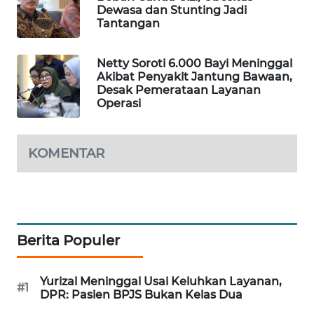
Dewasa dan Stunting Jadi
WAHANA
Tantangan
DESA
WISATA
Netty Soroti 6.000 Bayi Meninggal
Akibat Penyakit Jantung Bawaan,
LAPAK
Desak Pemerataan Layanan
WAHANA
Operasi
Wahana
Network
KOMENTAR
KONSUMEN
LISTRIK
MASYARAKAT
Berita Populer
KELISTRIKAN
Yurizal Meninggal Usai Keluhkan Layanan,
WALINKI
#1
DPR: Pasien BPJS Bukan Kelas Dua
ID