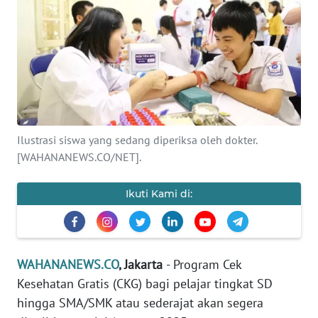
SAINS-TEKNO
KESEHATAN
INTERNASIONAL
SERBA-SERBI
Ilustrasi siswa yang sedang diperiksa oleh dokter.
[WAHANANEWS.CO/NET].
PENDIDIKAN
Ikuti Kami di:
OLAHRAGA
OPINI
WAHANANEWS.CO
, Jakarta
- Program Cek
Kesehatan Gratis (CKG) bagi pelajar tingkat SD
EDITORIAL
hingga SMA/SMK atau sederajat akan segera