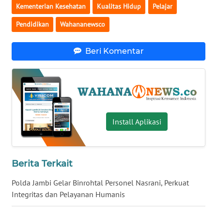
Kementerian Kesehatan
Kualitas Hidup
Pelajar
WN
Pendidikan
Wahananewsco
SERAMBI
Beri Komentar
WN
JAMBI
WN
SULTRA
Install Aplikasi
WN
NTB
WN
Berita Terkait
SULTENG
Polda Jambi Gelar Binrohtal Personel Nasrani, Perkuat
Integritas dan Pelayanan Humanis
WN
SULBAR