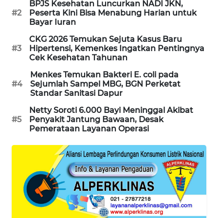
BPJS Kesehatan Luncurkan NADI JKN,
#2
Peserta Kini Bisa Menabung Harian untuk
MAWAKA
Bayar Iuran
ID
CKG 2026 Temukan Sejuta Kasus Baru
#3
Hipertensi, Kemenkes Ingatkan Pentingnya
MARTABAT
Cek Kesehatan Tahunan
NET
Menkes Temukan Bakteri E. coli pada
#4
Sejumlah Sampel MBG, BGN Perketat
PLN
Standar Sanitasi Dapur
WATCH
Netty Soroti 6.000 Bayi Meninggal Akibat
#5
Penyakit Jantung Bawaan, Desak
MKLI
Pemerataan Layanan Operasi
LPKKI
LKKI
KOPEKLIN