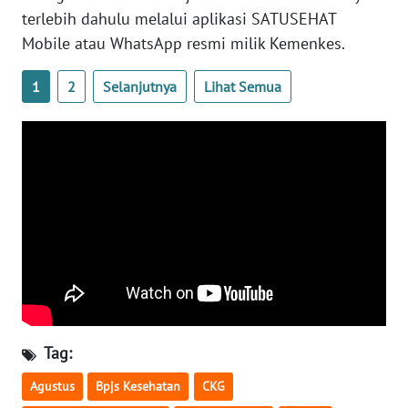
WN
terlebih dahulu melalui aplikasi SATUSEHAT
BANTEN
Mobile atau WhatsApp resmi milik Kemenkes.
WN
1
2
Selanjutnya
Lihat Semua
NTT
WN
KEPRI
WN
PAPUA
WN
PAPUA
BARAT
Tag:
WN
Agustus
Bpjs Kesehatan
CKG
RIAU