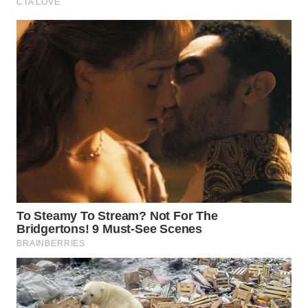
WN
KALTARA
WN
KALSEL
WN
KALTIM
WN
SULSEL
WN
GORONTALO
WN
SULUT