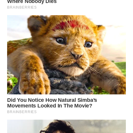
WN
BOGOR
WN
DEPOK
WN
TAPANULI
UTARA
WN
SAMOSIR
WN
PADANG
LAWAS