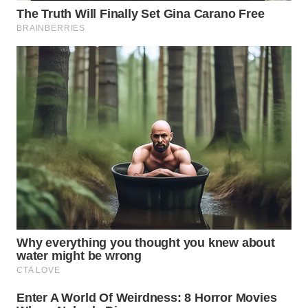
TAPANULI
TENGAH
WN DELI
SERDANG
WN
TEBING
TINGGI
WN
PAKPAK
WN
KARAWANG
WN
BEKASI