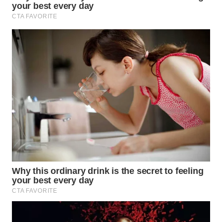
WN
NATUNA
WN
BINTAN
WN
MANDALIKA
WN
LIKUPANG
WN
LABUANBAJO
WN
BORNEO