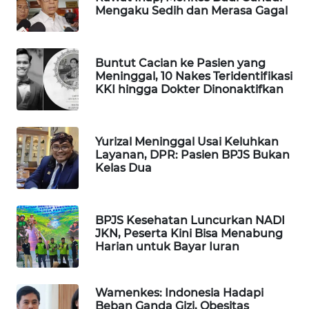
Mengaku Sedih dan Merasa Gagal
WAHANA
SPORT
Buntut Cacian ke Pasien yang
WAHANA
Meninggal, 10 Nakes Teridentifikasi
UMKM
KKI hingga Dokter Dinonaktifkan
WAHANA
SELEB
Yurizal Meninggal Usai Keluhkan
Layanan, DPR: Pasien BPJS Bukan
Kelas Dua
WAHANA
PERSONA
BPJS Kesehatan Luncurkan NADI
WAHANA
JKN, Peserta Kini Bisa Menabung
OTOMOTIF
Harian untuk Bayar Iuran
WAHANA
HEALTH
Wamenkes: Indonesia Hadapi
Beban Ganda Gizi, Obesitas