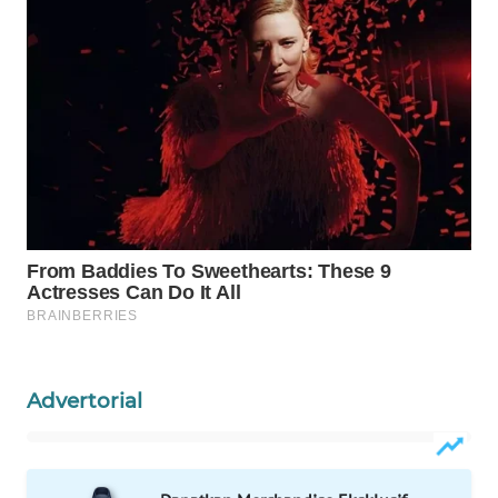
Wahana
Media
Group
WAHANA
NEWS
WAHANA
TANI
WAHANA
ADVOKAT
WAHANA
INFRASTRUKTUR
Advertorial
WAHANA
KONSUMEN