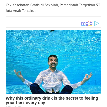
Cek Kesehatan Gratis di Sekolah, Pemerintah Targetkan 53
WN
Juta Anak Tercakup
NUSANTARA
WN
JOGJA
WN
JATIM
WN
BALI
WN
KALBAR
WN
KALTENG