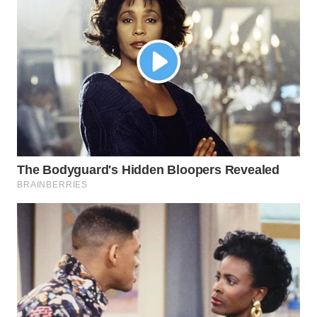
WN
SUMEDANG
WN
CIANJUR
WN
KEPULAUAN
SERIBU
WN
TANGERANG
WN
BINJAI
WN
CIREBON