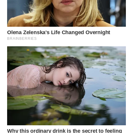
WN
PRIANGAN
TIMUR
WN
SEMARANG
WN
SOLO
WN
BOROBUDUR
WN
MADURA
WN
SURABAYA