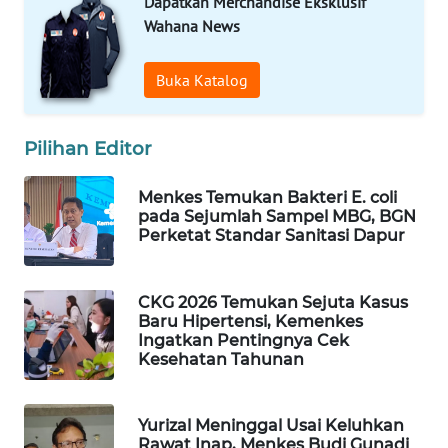
Dapatkan Merchandise Eksklusif
Wahana News
WAHANA
LISTRIK
Buka Katalog
WAHANA
TRAVEL
Pilihan Editor
WAHANA
Menkes Temukan Bakteri E. coli
TV
pada Sejumlah Sampel MBG, BGN
Perketat Standar Sanitasi Dapur
WAHANANEWS
ID
CKG 2026 Temukan Sejuta Kasus
Baru Hipertensi, Kemenkes
WAHANANEWS
Ingatkan Pentingnya Cek
CO ID
Kesehatan Tahunan
WAHANANEWS
NET
Yurizal Meninggal Usai Keluhkan
Rawat Inap, Menkes Budi Gunadi