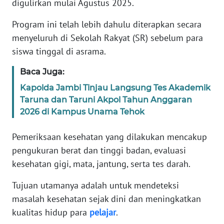
digulirkan mulai Agustus 2025.
Informasi
Program ini telah lebih dahulu diterapkan secara
INDEKS
BERITA
menyeluruh di Sekolah Rakyat (SR) sebelum para
siswa tinggal di asrama.
KONTAK
Baca Juga:
KAMI
Kapolda Jambi Tinjau Langsung Tes Akademik
INFO
Taruna dan Taruni Akpol Tahun Anggaran
IKLAN
2026 di Kampus Unama Tehok
Pemeriksaan kesehatan yang dilakukan mencakup
TENTANG
KAMI
pengukuran berat dan tinggi badan, evaluasi
kesehatan gigi, mata, jantung, serta tes darah.
PEDOMAN
MEDIA
Tujuan utamanya adalah untuk mendeteksi
SIBER
masalah kesehatan sejak dini dan meningkatkan
kualitas hidup para
pelajar
.
REDAKSI