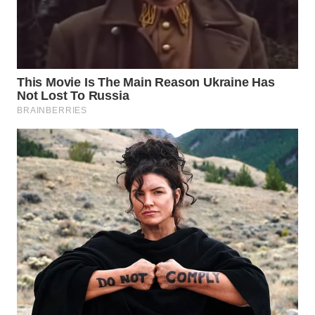
WN
TAPANULI
SELATAN
WN
TANJUNG
LESUNG
WN
KARO
WN
SIMALUNGUN
WN
LABUHANBATU
WN