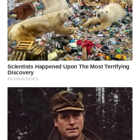
WN
MALUKU
WN
MALUT
WN
DAIRI
WN
DANAU
TOBA
WN
NIAS
WN
LANGKAT