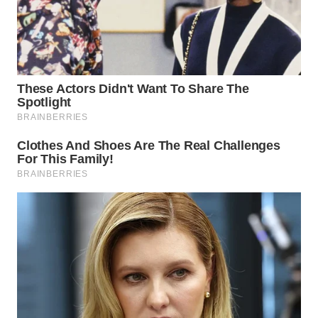
WN
INDRAMAYU
WN
KUNINGAN
WN
MAJALENGKA
WN
SUBANG
WN
SUKABUMI
WN
PURWAKARTA