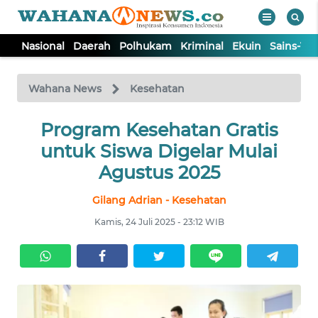
Nasional
Daerah
Polhukam
Kriminal
Ekuin
Sains-Te
WAHANA
Tutup
TV
Wahana News
Kesehatan
NASIONAL
Program Kesehatan Gratis
untuk Siswa Digelar Mulai
DAERAH
Agustus 2025
Gilang Adrian - Kesehatan
POLHUKAM
Kamis, 24 Juli 2025 - 23:12 WIB
KRIMINAL
EKUIN