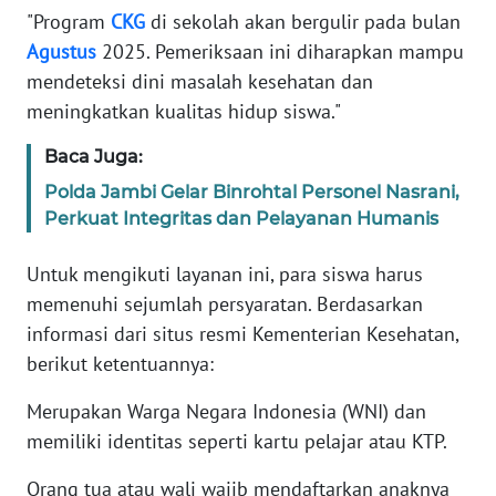
"Program
CKG
di sekolah akan bergulir pada bulan
Agustus
2025. Pemeriksaan ini diharapkan mampu
KARIR
mendeteksi dini masalah kesehatan dan
meningkatkan kualitas hidup siswa."
DISCLAIMER
Baca Juga:
Wahana
News
Polda Jambi Gelar Binrohtal Personel Nasrani,
Regional
Perkuat Integritas dan Pelayanan Humanis
WN
Untuk mengikuti layanan ini, para siswa harus
SUMUT
memenuhi sejumlah persyaratan. Berdasarkan
informasi dari situs resmi Kementerian Kesehatan,
WN
berikut ketentuannya:
JAKARTA
Merupakan Warga Negara Indonesia (WNI) dan
WN
memiliki identitas seperti kartu pelajar atau KTP.
JABAR
Orang tua atau wali wajib mendaftarkan anaknya