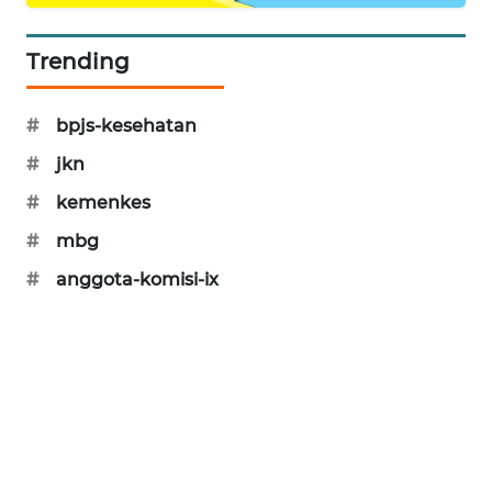
PORTAL
KONSUMEN
Trending
FORWAMKI
#
bpjs-kesehatan
ALPERKLINAS
#
jkn
#
kemenkes
FORJASIDA
#
mbg
TAMBANG
#
anggota-komisi-ix
NEWS
SITUNGIR
NEWS
SIDIKALANG
NEWS