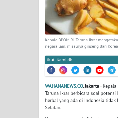
KARIR
DISCLAIMER
Wahana
News
Regional
Kepala BPOM RI Taruna Ikrar mengatakan 
negara lain, misalnya ginseng dari Kore
WN
SUMUT
Ikuti Kami di:
WN
JAKARTA
WAHANANEWS.CO
, Jakarta -
Kepala
WN
Taruna Ikrar berbicara soal potensi
JABAR
herbal yang ada di Indonesia tidak 
Selatan.
WN
BANTEN