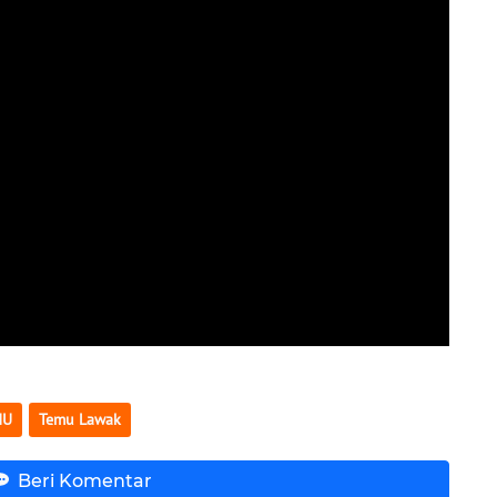
MU
Temu Lawak
Beri Komentar