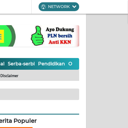
NETWORK
al
Serba-serbi
Pendidikan
Olahraga
Opini
Editoria
Disclaimer
erita Populer