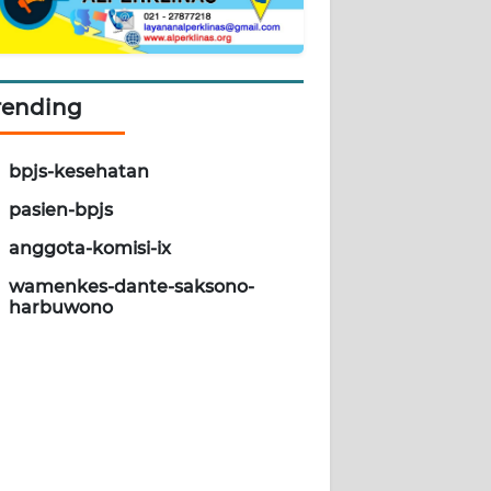
rending
bpjs-kesehatan
pasien-bpjs
anggota-komisi-ix
wamenkes-dante-saksono-
harbuwono