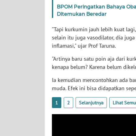
SERAMBI
BPOM Peringatkan Bahaya Obat
Ditemukan Beredar
WN
JAMBI
"Tapi kurkumin jauh lebih kuat lag
selain itu juga vasodilator, dia ju
WN
inflamasi," ujar Prof Taruna.
SULTRA
"Artinya baru satu poin aja dari k
WN
kenapa belum? Karena belum dikel
NTB
Ia kemudian mencontohkan ada ba
muda. Efek ini bisa didapatkan sepe
WN
SULTENG
1
2
Selanjutnya
Lihat Sem
WN
SULBAR
WN