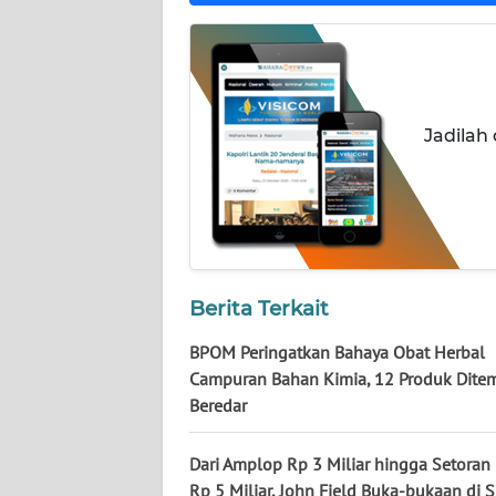
NUSANTARA
WN
JOGJA
Jadilah
WN
JATIM
WN
BALI
Berita Terkait
WN
KALBAR
BPOM Peringatkan Bahaya Obat Herbal
Campuran Bahan Kimia, 12 Produk Dite
WN
Beredar
KALTENG
Dari Amplop Rp 3 Miliar hingga Setoran
WN
Rp 5 Miliar, John Field Buka-bukaan di 