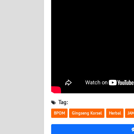
BABEL
WN
SUMBAR
WN
SUMSEL
WN
BENGKULU
WN
LAMPUNG
Tag:
WN
BPOM
Gingseng Korsel
Herbal
JA
JATENG
WN