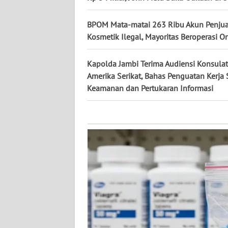
KALTARA
BPOM Mata-matai 263 Ribu Akun Penjua
WN
Kosmetik Ilegal, Mayoritas Beroperasi O
KALSEL
Kapolda Jambi Terima Audiensi Konsulat
WN
Amerika Serikat, Bahas Penguatan Kerja
KALTIM
Keamanan dan Pertukaran Informasi
WN
SULSEL
WN
GORONTALO
WN
SULUT
WN
MALUKU