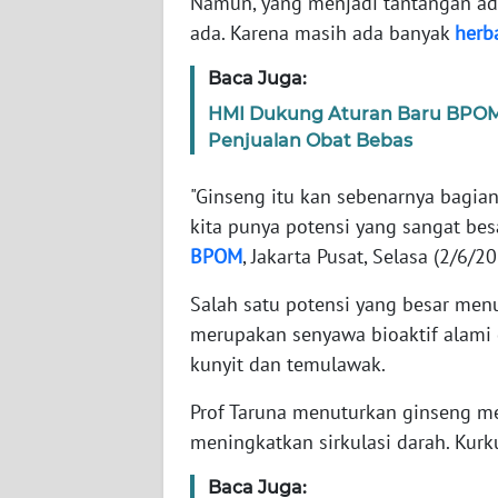
Namun, yang menjadi tantangan ad
ada. Karena masih ada banyak
herb
WN
Baca Juga:
NTT
HMI Dukung Aturan Baru BPOM
WN
Penjualan Obat Bebas
KEPRI
"Ginseng itu kan sebenarnya bagian
WN
kita punya potensi yang sangat besa
PAPUA
BPOM
, Jakarta Pusat, Selasa (2/6/
Salah satu potensi yang besar men
WN
PAPUA
merupakan senyawa bioaktif alami
BARAT
kunyit dan temulawak.
WN
Prof Taruna menuturkan ginseng me
RIAU
meningkatkan sirkulasi darah. Kurk
Baca Juga:
WN