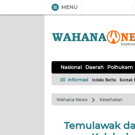
MENU
WAHANA
Tutup
TV
NASIONAL
DAERAH
POLHUKAM
KRIMINAL
EKUIN
SAINS-
KESEHATAN
INTERNASIONAL
Nasional
Daerah
Polhukam
TEKNO
Informasi
Indeks Berita
Kontak 
SERBA-
PENDIDIKAN
OLAHRAGA
OPINI
SERBI
Wahana News
Kesehatan
EDITORIAL
Temulawak dan
Informasi