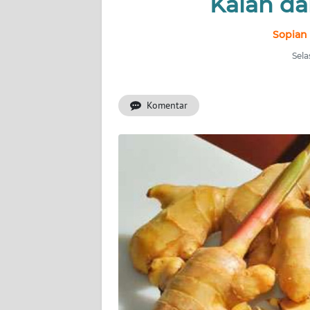
Kalah da
INDEKS
BERITA
Sopian
Sela
KONTAK
KAMI
Komentar
INFO
IKLAN
TENTANG
KAMI
PEDOMAN
MEDIA
SIBER
REDAKSI