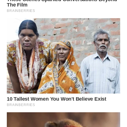
WN
PRIANGAN
TIMUR
WN
SEMARANG
WN
SOLO
WN
BOROBUDUR
WN
MADURA
WN
SURABAYA