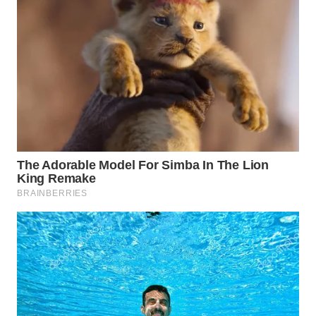
WN
NATUNA
WN
BINTAN
WN
MANDALIKA
WN
LIKUPANG
WN
LABUANBAJO
WN
BORNEO