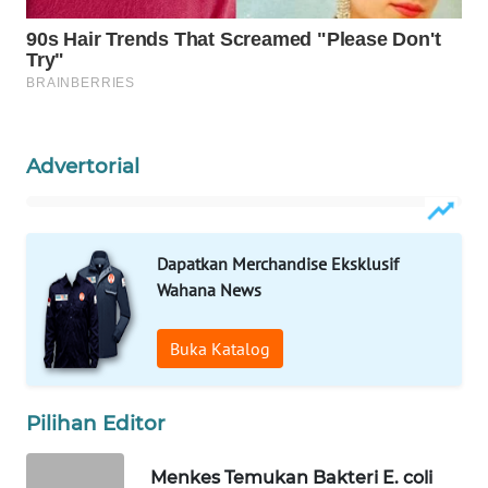
WAHANA
LISTRIK
WAHANA
TRAVEL
Advertorial
WAHANA
TV
Dapatkan Merchandise Eksklusif
WAHANANEWS
Wahana News
ID
Buka Katalog
WAHANANEWS
CO ID
Pilihan Editor
WAHANANEWS
NET
Menkes Temukan Bakteri E. coli