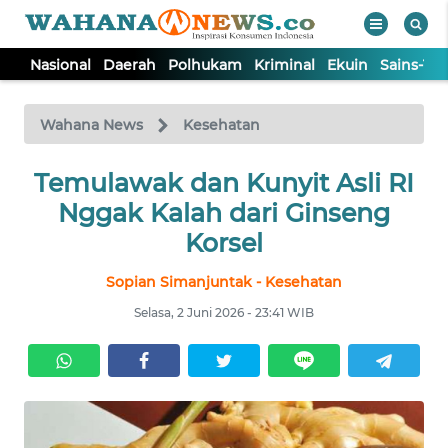
Nasional
Daerah
Polhukam
Kriminal
Ekuin
Sains-Te
WAHANA
Tutup
TV
Wahana News
Kesehatan
NASIONAL
Temulawak dan Kunyit Asli RI
Nggak Kalah dari Ginseng
DAERAH
Korsel
Sopian Simanjuntak - Kesehatan
POLHUKAM
Selasa, 2 Juni 2026 - 23:41 WIB
KRIMINAL
EKUIN