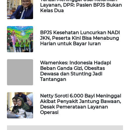
Layanan, DPR: Pasien BPJS Bukan
WAHANA
Kelas Dua
DESA
WISATA
BPJS Kesehatan Luncurkan NADI
LAPAK
JKN, Peserta Kini Bisa Menabung
WAHANA
Harian untuk Bayar Iuran
Wahana
Network
Wamenkes: Indonesia Hadapi
Beban Ganda Gizi, Obesitas
Dewasa dan Stunting Jadi
KONSUMEN
Tantangan
LISTRIK
Netty Soroti 6.000 Bayi Meninggal
MASYARAKAT
Akibat Penyakit Jantung Bawaan,
KELISTRIKAN
Desak Pemerataan Layanan
Operasi
WALINKI
ID