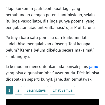
WN
"Tapi kurkumin jauh lebih kuat lagi, yang
BANTEN
berhubungan dengan potensi antioksidan, selain
itu juga vasodilator, dia juga punya potensi yang
WN
NTT
pengobatan atau anti-inflamasi," ujar Prof Taruna.
"Artinya baru satu poin aja dari kurkumin kita
WN
sudah bisa mengalahkan ginseng. Tapi kenapa
KEPRI
belum? Karena belum dikelola secara maksimal,"
WN
sambungnya.
PAPUA
Ia kemudian mencontohkan ada banyak jenis
jamu
yang bisa digunakan 'obat' awet muda. Efek ini bisa
WN
PAPUA
didapatkan seperti kunyit, jahe, dan temulawak.
BARAT
1
2
Selanjutnya
Lihat Semua
WN
RIAU