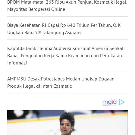
BPOM Mata-matai 263 Ribu Akun Penjual Kosmetik Ilegal,
WN
Mayoritas Beroperasi Online
NUSANTARA
Biaya Kesehatan RI Capai Rp 640 Triliun Per Tahun, OJK
WN
Ungkap Baru 5% Ditangung Asuransi
JOGJA
Kapolda Jambi Terima Audiensi Konsulat Amerika Serikat,
WN
Bahas Penguatan Kerja Sama Keamanan dan Pertukaran
JATIM
Informasi
WN
AMPMSU Desak Polrestabes Medan Ungkap Dugaan
BALI
Produk Ilegal di Intan Cosmetic
WN
KALBAR
WN
KALTENG