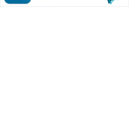
WAHANA MEDIA GROUP
|
|
|
WAHANA NEWS co
WAHANA TANI
WAHANA ADVOKAT
|
|
WAHANA INFRASTRUKTUR
WAHANA KONSUMEN
|
|
|
WAHANA LISTRIK
WAHANA TRAVEL
WAHANA TV
|
|
|
WAHANANEWS id
WAHANANEWS CO ID
WAHANANEWS NET
|
|
|
WAHANA SPORT ID
Wahana UMKM
Wahana Seleb
|
|
|
Wahana Persona
Wahana Otomotif
Wahana Health
|
Wahana Desa Wisata
Lapak Wahana