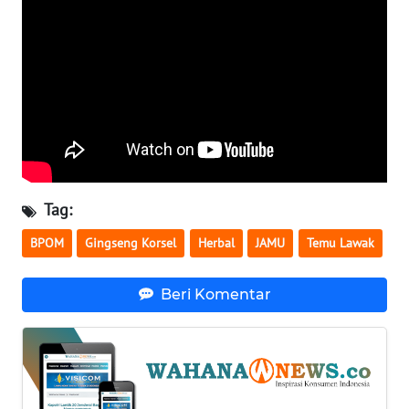
WN
SERAMBI
WN
JAMBI
WN
SULTRA
Tag:
WN
BPOM
Gingseng Korsel
Herbal
JAMU
Temu Lawak
NTB
Beri Komentar
WN
SULTENG
WN
SULBAR