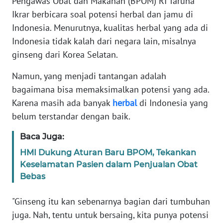
Pengawas Obat dan Makanan (BPOM) RI Taruna
Informasi
Ikrar berbicara soal potensi herbal dan jamu di
INDEKS
Indonesia. Menurutnya, kualitas herbal yang ada di
BERITA
Indonesia tidak kalah dari negara lain, misalnya
ginseng dari Korea Selatan.
KONTAK
KAMI
Namun, yang menjadi tantangan adalah
bagaimana bisa memaksimalkan potensi yang ada.
INFO
Karena masih ada banyak
herbal
di Indonesia yang
IKLAN
belum terstandar dengan baik.
TENTANG
Baca Juga:
KAMI
HMI Dukung Aturan Baru BPOM, Tekankan
Keselamatan Pasien dalam Penjualan Obat
PEDOMAN
Bebas
MEDIA
SIBER
"Ginseng itu kan sebenarnya bagian dari tumbuhan
juga. Nah, tentu untuk bersaing, kita punya potensi
REDAKSI