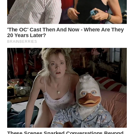
WN
INDRAMAYU
WN
KUNINGAN
WN
MAJALENGKA
WN
SUBANG
WN
SUKABUMI
WN
PURWAKARTA