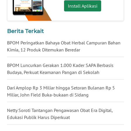
Install Aplikasi
WN
BABEL
WN
Berita Terkait
SUMBAR
BPOM Peringatkan Bahaya Obat Herbal Campuran Bahan
Kimia, 12 Produk Ditemukan Beredar
WN
SUMSEL
BPOM Luncurkan Gerakan 1.000 Kader SAPA Berbasis
Budaya, Perkuat Keamanan Pangan di Sekolah
WN
BENGKULU
Dari Amplop Rp 3 Miliar hingga Setoran Bulanan Rp 5
Miliar, John Field Buka-bukaan di Sidang
WN
LAMPUNG
Netty Soroti Tantangan Pengawasan Obat Era Digital,
WN
Edukasi Publik Harus Diperkuat
JATENG