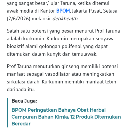
yang sangat besar," ujar Taruna, ketika ditemui
awak media di Kantor
BPOM
, Jakarta Pusat, Selasa
KARIR
(2/6/2026) melansir
detikhealth
.
DISCLAIMER
Salah satu potensi yang besar menurut Prof Taruna
adalah kurkumin. Kurkumin merupakan senyawa
Wahana
bioaktif alami golongan polifenol yang dapat
News
ditemukan dalam kunyit dan temulawak.
Regional
Prof Taruna menuturkan ginseng memiliki potensi
WN
manfaat sebagai vasodilator atau meningkatkan
SUMUT
sirkulasi darah. Kurkumin memiliki manfaat lebih
daripada itu.
WN
JAKARTA
Baca Juga:
BPOM Peringatkan Bahaya Obat Herbal
WN
Campuran Bahan Kimia, 12 Produk Ditemukan
JABAR
Beredar