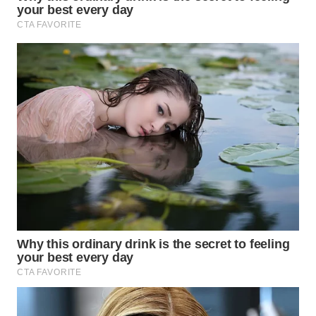
TAPANULI
TENGAH
WN DELI
SERDANG
WN
TEBING
TINGGI
WN
PAKPAK
WN
KARAWANG
WN
BEKASI