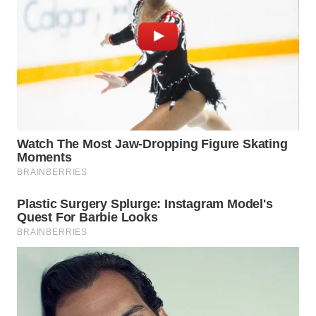
WN
KALTARA
WN
KALSEL
WN
KALTIM
WN
SULSEL
WN
GORONTALO
WN
SULUT