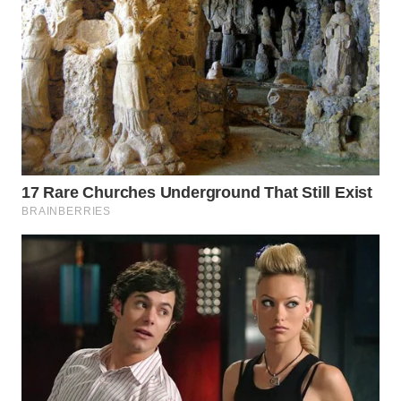
WN
SUMEDANG
WN
CIANJUR
WN
KEPULAUAN
SERIBU
WN
TANGERANG
WN
BINJAI
WN
CIREBON