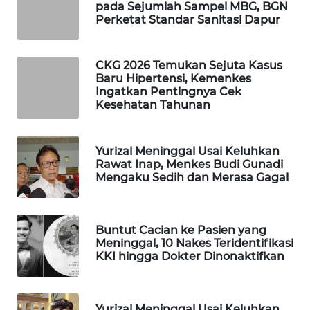
pada Sejumlah Sampel MBG, BGN
WAHANA
Perketat Standar Sanitasi Dapur
SPORT
CKG 2026 Temukan Sejuta Kasus
WAHANA
Baru Hipertensi, Kemenkes
UMKM
Ingatkan Pentingnya Cek
Kesehatan Tahunan
WAHANA
SELEB
Yurizal Meninggal Usai Keluhkan
Rawat Inap, Menkes Budi Gunadi
WAHANA
Mengaku Sedih dan Merasa Gagal
PERSONA
WAHANA
Buntut Cacian ke Pasien yang
OTOMOTIF
Meninggal, 10 Nakes Teridentifikasi
KKI hingga Dokter Dinonaktifkan
WAHANA
HEALTH
Yurizal Meninggal Usai Keluhkan