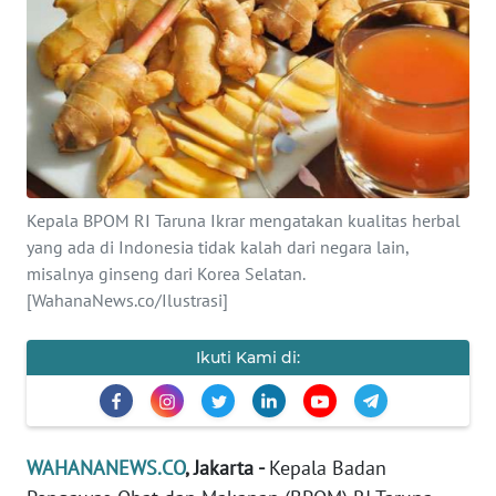
SAINS-TEKNO
KESEHATAN
INTERNASIONAL
SERBA-SERBI
Kepala BPOM RI Taruna Ikrar mengatakan kualitas herbal
yang ada di Indonesia tidak kalah dari negara lain,
PENDIDIKAN
misalnya ginseng dari Korea Selatan.
[WahanaNews.co/Ilustrasi]
OLAHRAGA
Ikuti Kami di:
OPINI
EDITORIAL
WAHANANEWS.CO
, Jakarta -
Kepala Badan