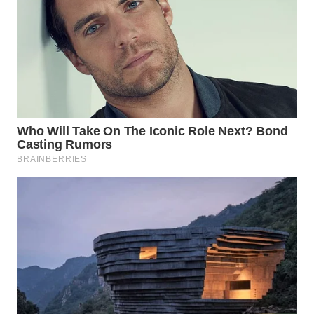
WN
MALUKU
WN
MALUT
WN
DAIRI
WN
DANAU
TOBA
WN
NIAS
WN
LANGKAT