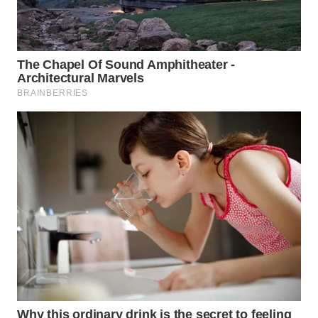
WN
TAPANULI
SELATAN
WN
TANJUNG
LESUNG
WN
KARO
WN
SIMALUNGUN
WN
LABUHANBATU
WN