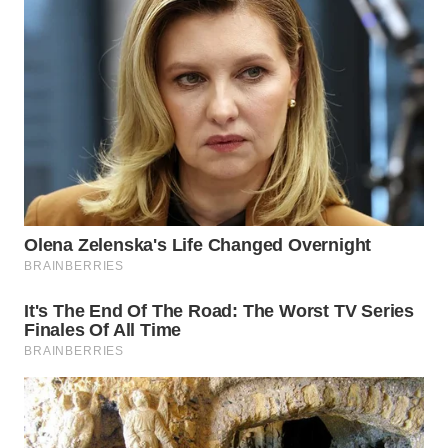
WN
BOGOR
WN
DEPOK
WN
TAPANULI
UTARA
WN
SAMOSIR
WN
PADANG
LAWAS