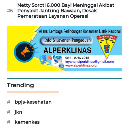
Netty Soroti 6.000 Bayi Meninggal Akibat
PORTAL
#5
Penyakit Jantung Bawaan, Desak
KONSUMEN
Pemerataan Layanan Operasi
FORWAMKI
ALPERKLINAS
FORJASIDA
TAMBANG
NEWS
Trending
SITUNGIR
NEWS
#
bpjs-kesehatan
#
jkn
SIDIKALANG
NEWS
#
kemenkes