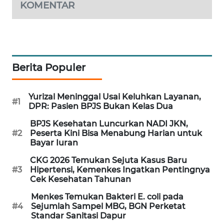
KOMENTAR
MAWAKA
ID
MARTABAT
NET
Berita Populer
PLN
Yurizal Meninggal Usai Keluhkan Layanan,
#1
WATCH
DPR: Pasien BPJS Bukan Kelas Dua
BPJS Kesehatan Luncurkan NADI JKN,
MKLI
#2
Peserta Kini Bisa Menabung Harian untuk
Bayar Iuran
LPKKI
CKG 2026 Temukan Sejuta Kasus Baru
#3
Hipertensi, Kemenkes Ingatkan Pentingnya
Cek Kesehatan Tahunan
LKKI
Menkes Temukan Bakteri E. coli pada
#4
Sejumlah Sampel MBG, BGN Perketat
KOPEKLIN
Standar Sanitasi Dapur