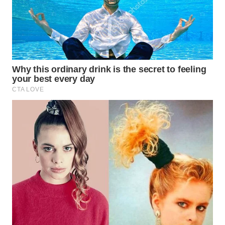
Wahana
Media
Group
WAHANA
NEWS
WAHANA
TANI
WAHANA
ADVOKAT
WAHANA
INFRASTRUKTUR
WAHANA
KONSUMEN