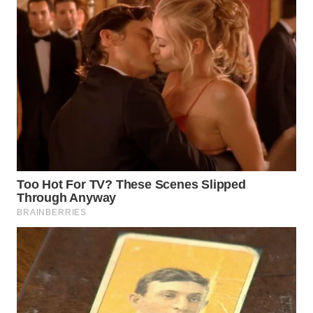
WN
KALTARA
WN
KALSEL
WN
KALTIM
WN
SULSEL
WN
GORONTALO
WN
SULUT