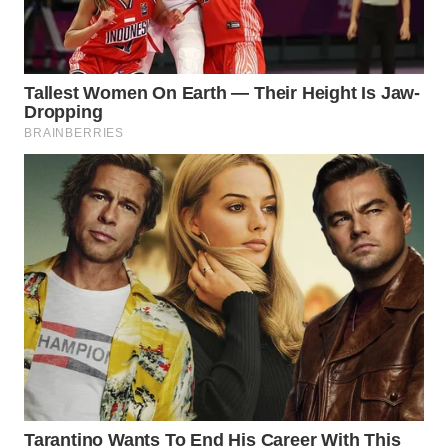
WN
INDRAMAYU
WN
KUNINGAN
WN
MAJALENGKA
WN
SUBANG
WN
SUKABUMI
WN
PURWAKARTA