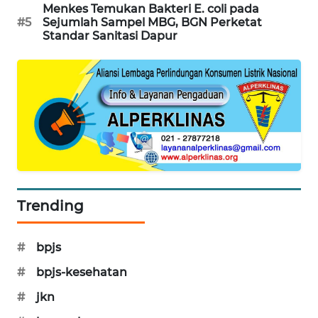
Menkes Temukan Bakteri E. coli pada
PORTAL
#5
Sejumlah Sampel MBG, BGN Perketat
KONSUMEN
Standar Sanitasi Dapur
FORWAMKI
ALPERKLINAS
FORJASIDA
TAMBANG
NEWS
Trending
SITUNGIR
NEWS
#
bpjs
#
bpjs-kesehatan
SIDIKALANG
#
jkn
NEWS