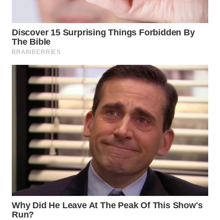
WN
TAPANULI
SELATAN
WN
TANJUNG
LESUNG
WN
KARO
WN
SIMALUNGUN
WN
LABUHANBATU
WN