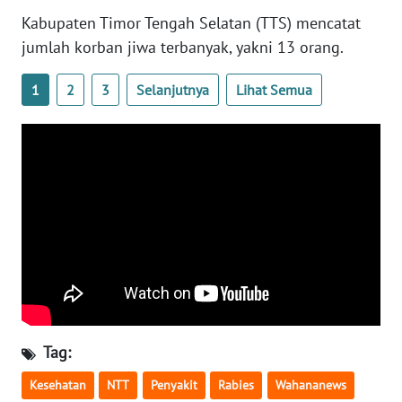
WN
Kabupaten Timor Tengah Selatan (TTS) mencatat
BANTEN
jumlah korban jiwa terbanyak, yakni 13 orang.
WN
1
2
3
Selanjutnya
Lihat Semua
NTT
WN
KEPRI
WN
PAPUA
WN
PAPUA
BARAT
Tag:
WN
RIAU
Kesehatan
NTT
Penyakit
Rabies
Wahananews