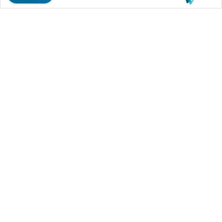
WAHANA MEDIA GROUP
|
|
|
WAHANA NEWS co
WAHANA TANI
WAHANA ADVOKAT
|
|
WAHANA INFRASTRUKTUR
WAHANA KONSUMEN
|
|
|
WAHANA LISTRIK
WAHANA TRAVEL
WAHANA TV
|
|
|
WAHANANEWS id
WAHANANEWS CO ID
WAHANANEWS NET
|
|
|
WAHANA SPORT ID
Wahana UMKM
Wahana Seleb
|
|
|
Wahana Persona
Wahana Otomotif
Wahana Health
|
Wahana Desa Wisata
Lapak Wahana