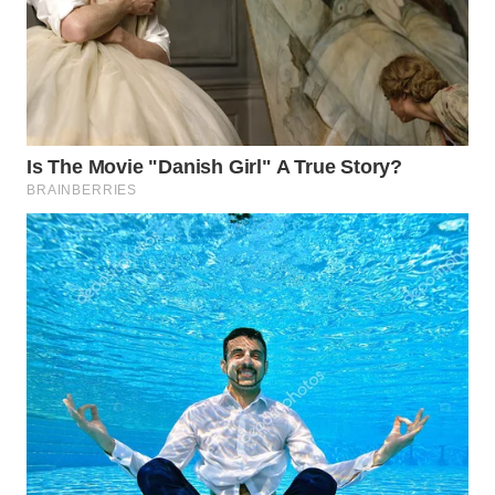
Wahana
Media
Group
WAHANA
NEWS
WAHANA
TANI
WAHANA
ADVOKAT
WAHANA
INFRASTRUKTUR
WAHANA
KONSUMEN