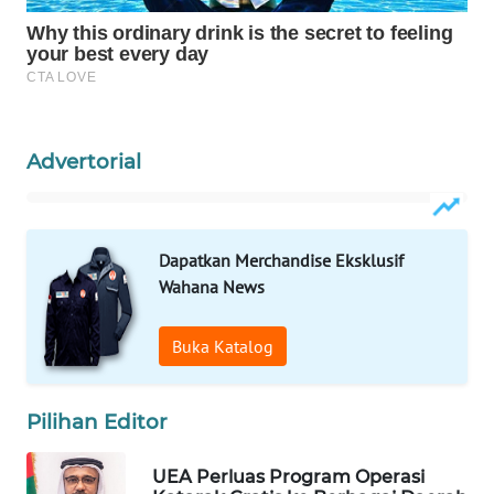
WAHANA
LISTRIK
WAHANA
TRAVEL
Advertorial
WAHANA
TV
Dapatkan Merchandise Eksklusif
WAHANANEWS
Wahana News
ID
Buka Katalog
WAHANANEWS
CO ID
Pilihan Editor
WAHANANEWS
NET
UEA Perluas Program Operasi