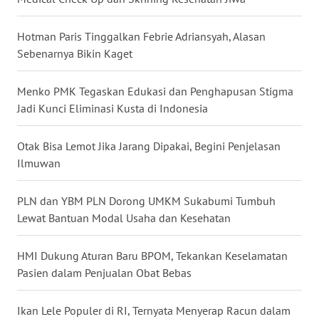
WN
BABEL
Hotman Paris Tinggalkan Febrie Adriansyah, Alasan
Sebenarnya Bikin Kaget
WN
SUMBAR
Menko PMK Tegaskan Edukasi dan Penghapusan Stigma
Jadi Kunci Eliminasi Kusta di Indonesia
WN
SUMSEL
Otak Bisa Lemot Jika Jarang Dipakai, Begini Penjelasan
Ilmuwan
WN
BENGKULU
PLN dan YBM PLN Dorong UMKM Sukabumi Tumbuh
Lewat Bantuan Modal Usaha dan Kesehatan
WN
LAMPUNG
HMI Dukung Aturan Baru BPOM, Tekankan Keselamatan
Pasien dalam Penjualan Obat Bebas
WN
JATENG
Ikan Lele Populer di RI, Ternyata Menyerap Racun dalam