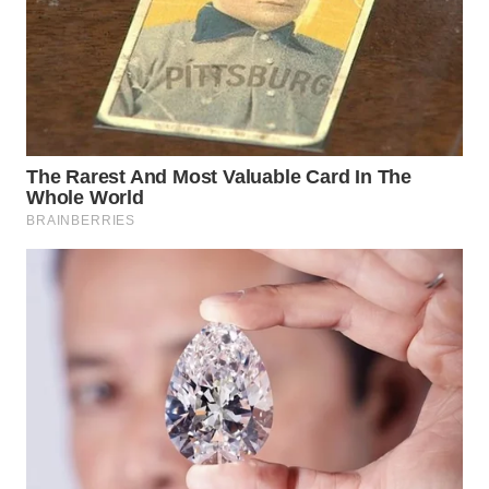
WN
MALUKU
WN
MALUT
WN
DAIRI
WN
DANAU
TOBA
WN
NIAS
WN
LANGKAT