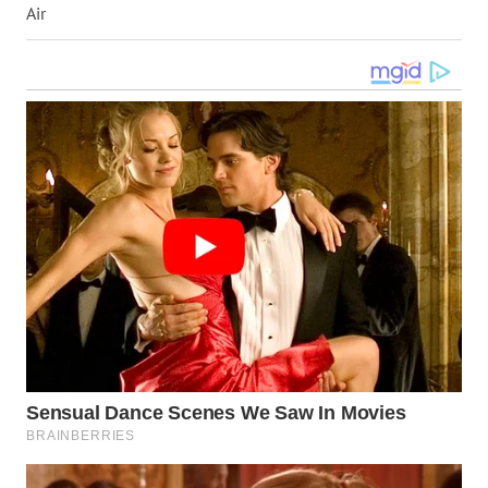
Air
WN
NUSANTARA
WN
JOGJA
WN
JATIM
WN
BALI
WN
KALBAR
WN
KALTENG