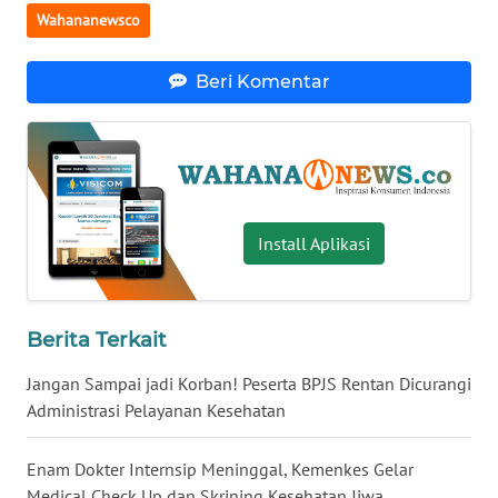
Wahananewsco
WN
SERAMBI
Beri Komentar
WN
JAMBI
WN
SULTRA
Install Aplikasi
WN
NTB
Berita Terkait
WN
Jangan Sampai jadi Korban! Peserta BPJS Rentan Dicurangi
SULTENG
Administrasi Pelayanan Kesehatan
WN
Enam Dokter Internsip Meninggal, Kemenkes Gelar
SULBAR
Medical Check Up dan Skrining Kesehatan Jiwa