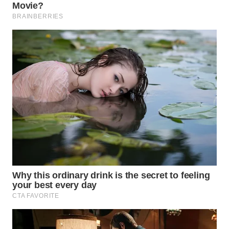
WN
PRIANGAN
TIMUR
WN
SEMARANG
WN
SOLO
WN
BOROBUDUR
WN
MADURA
WN
SURABAYA