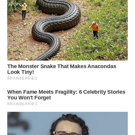
WN
BOGOR
WN
DEPOK
WN
TAPANULI
UTARA
WN
SAMOSIR
WN
PADANG
LAWAS