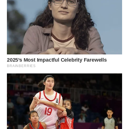
WN
SUMEDANG
WN
CIANJUR
WN
KEPULAUAN
SERIBU
WN
TANGERANG
WN
BINJAI
WN
CIREBON