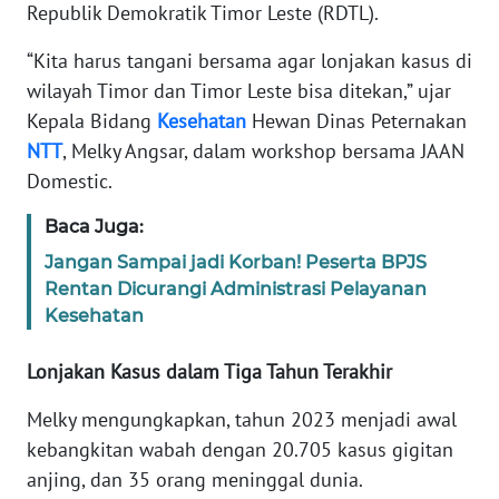
Republik Demokratik Timor Leste (RDTL).
KARIR
“Kita harus tangani bersama agar lonjakan kasus di
wilayah Timor dan Timor Leste bisa ditekan,” ujar
DISCLAIMER
Kepala Bidang
Kesehatan
Hewan Dinas Peternakan
NTT
, Melky Angsar, dalam workshop bersama JAAN
Wahana
Domestic.
News
Regional
Baca Juga:
Jangan Sampai jadi Korban! Peserta BPJS
WN
Rentan Dicurangi Administrasi Pelayanan
SUMUT
Kesehatan
WN
Lonjakan Kasus dalam Tiga Tahun Terakhir
JAKARTA
Melky mengungkapkan, tahun 2023 menjadi awal
WN
kebangkitan wabah dengan 20.705 kasus gigitan
JABAR
anjing, dan 35 orang meninggal dunia.