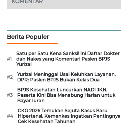
KOMENTAR
MAWAKA
ID
MARTABAT
Berita Populer
NET
PLN
Satu per Satu Kena Sanksi! Ini Daftar Dokter
WATCH
#1
dan Nakes yang Komentari Pasien BPJS
Yurizal
MKLI
Yurizal Meninggal Usai Keluhkan Layanan,
#2
DPR: Pasien BPJS Bukan Kelas Dua
LPKKI
BPJS Kesehatan Luncurkan NADI JKN,
#3
Peserta Kini Bisa Menabung Harian untuk
Bayar Iuran
LKKI
CKG 2026 Temukan Sejuta Kasus Baru
#4
Hipertensi, Kemenkes Ingatkan Pentingnya
KOPEKLIN
Cek Kesehatan Tahunan