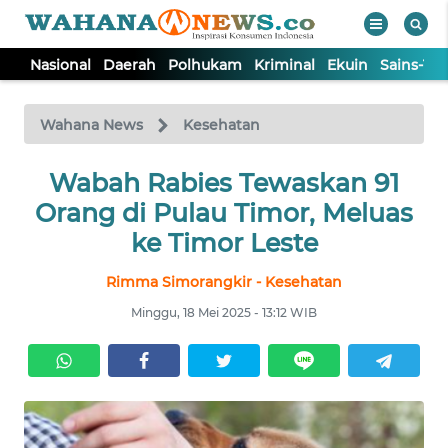
Nasional
Daerah
Polhukam
Kriminal
Ekuin
Sains-Te
WAHANA
Tutup
TV
Wahana News
Kesehatan
NASIONAL
Wabah Rabies Tewaskan 91
Orang di Pulau Timor, Meluas
DAERAH
ke Timor Leste
Rimma Simorangkir - Kesehatan
POLHUKAM
Minggu, 18 Mei 2025 - 13:12 WIB
KRIMINAL
EKUIN