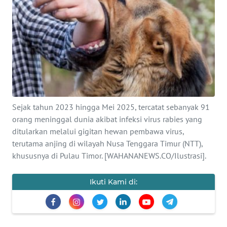
SAINS-TEKNO
KESEHATAN
INTERNASIONAL
SERBA-SERBI
Sejak tahun 2023 hingga Mei 2025, tercatat sebanyak 91
PENDIDIKAN
orang meninggal dunia akibat infeksi virus rabies yang
ditularkan melalui gigitan hewan pembawa virus,
terutama anjing di wilayah Nusa Tenggara Timur (NTT),
OLAHRAGA
khususnya di Pulau Timor. [WAHANANEWS.CO/Ilustrasi].
OPINI
Ikuti Kami di:
EDITORIAL