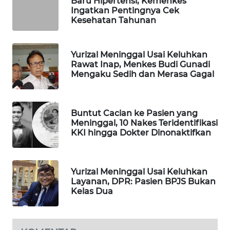
Baru Hipertensi, Kemenkes
Ingatkan Pentingnya Cek
WAHANA
Kesehatan Tahunan
DESA
WISATA
Yurizal Meninggal Usai Keluhkan
LAPAK
Rawat Inap, Menkes Budi Gunadi
WAHANA
Mengaku Sedih dan Merasa Gagal
Wahana
Network
Buntut Cacian ke Pasien yang
Meninggal, 10 Nakes Teridentifikasi
KKI hingga Dokter Dinonaktifkan
KONSUMEN
LISTRIK
Yurizal Meninggal Usai Keluhkan
MASYARAKAT
Layanan, DPR: Pasien BPJS Bukan
KELISTRIKAN
Kelas Dua
WALINKI
ID