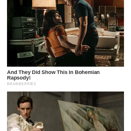
WN
NATUNA
WN
BINTAN
WN
MANDALIKA
WN
LIKUPANG
WN
LABUANBAJO
WN
BORNEO