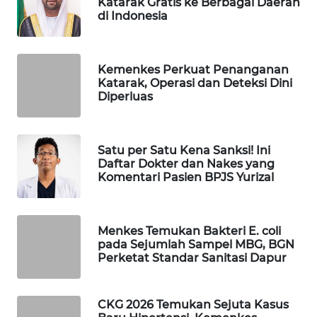
Katarak Gratis ke Berbagai Daerah
di Indonesia
WAHANA
SPORT
Kemenkes Perkuat Penanganan
WAHANA
Katarak, Operasi dan Deteksi Dini
UMKM
Diperluas
WAHANA
SELEB
Satu per Satu Kena Sanksi! Ini
Daftar Dokter dan Nakes yang
WAHANA
Komentari Pasien BPJS Yurizal
PERSONA
WAHANA
Menkes Temukan Bakteri E. coli
OTOMOTIF
pada Sejumlah Sampel MBG, BGN
Perketat Standar Sanitasi Dapur
WAHANA
HEALTH
CKG 2026 Temukan Sejuta Kasus