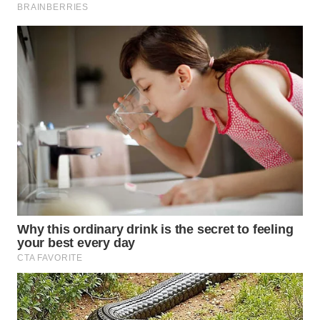
TAPANULI
TENGAH
WN DELI
SERDANG
WN
TEBING
TINGGI
WN
PAKPAK
WN
KARAWANG
WN
BEKASI