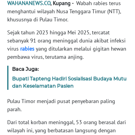
Informasi
WAHANANEWS.CO
, Kupang -
Wabah rabies terus
menghantui wilayah Nusa Tenggara Timur (NTT),
INDEKS
khususnya di Pulau Timor.
BERITA
Sejak tahun 2023 hingga Mei 2025, tercatat
KONTAK
sebanyak 91 orang meninggal dunia akibat infeksi
KAMI
virus
rabies
yang ditularkan melalui gigitan hewan
pembawa virus, terutama anjing.
INFO
IKLAN
Baca Juga:
Bupati Tapteng Hadiri Sosialisasi Budaya Mutu
TENTANG
dan Keselamatan Pasien
KAMI
Pulau Timor menjadi pusat penyebaran paling
PEDOMAN
parah.
MEDIA
SIBER
Dari total korban meninggal, 53 orang berasal dari
wilayah ini, yang berbatasan langsung dengan
REDAKSI