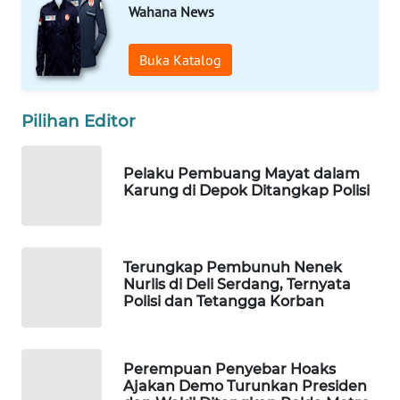
Wahana News
WAHANA
LISTRIK
Buka Katalog
WAHANA
TRAVEL
Pilihan Editor
WAHANA
Pelaku Pembuang Mayat dalam
TV
Karung di Depok Ditangkap Polisi
WAHANANEWS
ID
Terungkap Pembunuh Nenek
Nurlis di Deli Serdang, Ternyata
WAHANANEWS
Polisi dan Tetangga Korban
CO ID
WAHANANEWS
Perempuan Penyebar Hoaks
NET
Ajakan Demo Turunkan Presiden