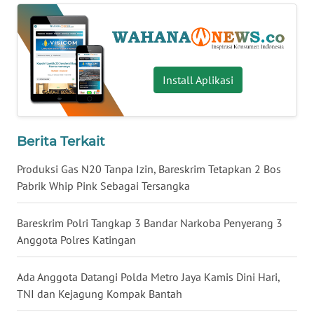
WN
BABEL
WN
Install Aplikasi
SUMBAR
WN
SUMSEL
Berita Terkait
Produksi Gas N20 Tanpa Izin, Bareskrim Tetapkan 2 Bos
WN
Pabrik Whip Pink Sebagai Tersangka
BENGKULU
Bareskrim Polri Tangkap 3 Bandar Narkoba Penyerang 3
WN
Anggota Polres Katingan
LAMPUNG
Ada Anggota Datangi Polda Metro Jaya Kamis Dini Hari,
WN
TNI dan Kejagung Kompak Bantah
JATENG