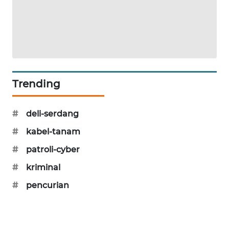
PORTAL
KONSUMEN
FORWAMKI
ALPERKLINAS
Trending
FORJASIDA
#
deli-serdang
TAMBANG
#
kabel-tanam
NEWS
#
patroli-cyber
#
kriminal
SITUNGIR
NEWS
#
pencurian
SIDIKALANG
NEWS