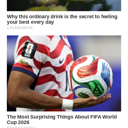
WN
TAPANULI
SELATAN
WN
TANJUNG
LESUNG
WN
KARO
WN
SIMALUNGUN
WN
LABUHANBATU
WN