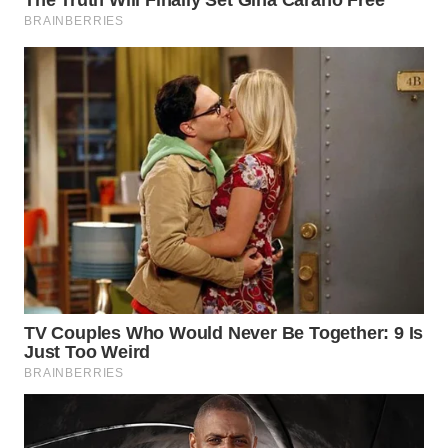
WN
NATUNA
WN
BINTAN
WN
MANDALIKA
WN
LIKUPANG
WN
LABUANBAJO
WN
BORNEO