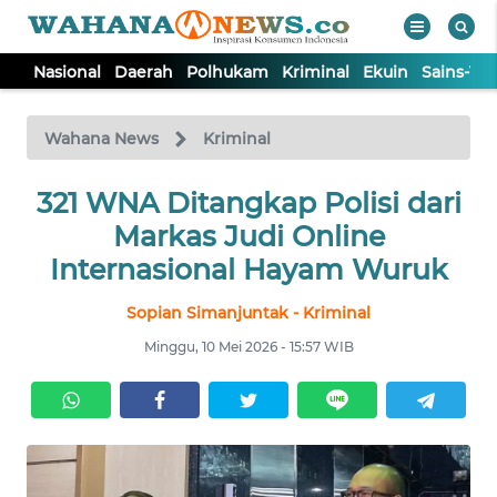
Nasional
Daerah
Polhukam
Kriminal
Ekuin
Sains-Te
WAHANA
Tutup
TV
Wahana News
Kriminal
NASIONAL
321 WNA Ditangkap Polisi dari
Markas Judi Online
DAERAH
Internasional Hayam Wuruk
Sopian Simanjuntak - Kriminal
POLHUKAM
Minggu, 10 Mei 2026 - 15:57 WIB
KRIMINAL
EKUIN