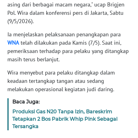
asing dari berbagai macam negara," ucap Brigjen
Pol. Wira dalam konferensi pers di Jakarta, Sabtu
KARIR
(9/5/2026).
DISCLAIMER
Ia menjelaskan pelaksanaan penangkapan para
WNA
telah dilakukan pada Kamis (7/5). Saat ini,
Wahana
pemeriksaan terhadap para pelaku yang ditangkap
News
Regional
masih terus berlanjut.
Wira menyebut para pelaku ditangkap dalam
WN
keadaan tertangkap tangan atau sedang
SUMUT
melakukan operasional kegiatan judi daring.
WN
Baca Juga:
JAKARTA
Produksi Gas N20 Tanpa Izin, Bareskrim
Tetapkan 2 Bos Pabrik Whip Pink Sebagai
WN
Tersangka
JABAR