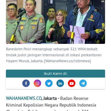
SAINS-TEKNO
KESEHATAN
INTERNASIONAL
SERBA-SERBI
Bareskrim Polri menangkap sebanyak 321 WNA terkait
tindak judol jaringan internasional di lokasi perkantoran
PENDIDIKAN
Hayam Wuruk, Jakarta. [WahanaNews.co/Istimewa]
OLAHRAGA
Ikuti Kami di:
OPINI
WAHANANEWS.CO
, Jakarta -
Badan Reserse
EDITORIAL
Kriminal Kepolisian Negara Republik Indonesia