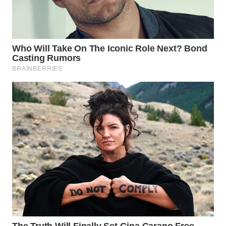
WN
PRIANGAN
TIMUR
WN
SEMARANG
WN
SOLO
WN
BOROBUDUR
WN
MADURA
WN
SURABAYA