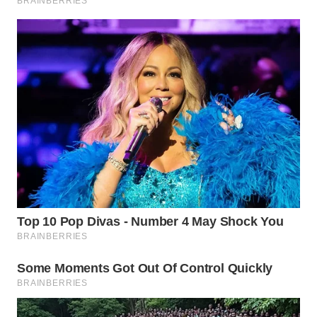
TAPANULI
TENGAH
WN DELI
SERDANG
WN
TEBING
TINGGI
WN
PAKPAK
WN
KARAWANG
WN
BEKASI