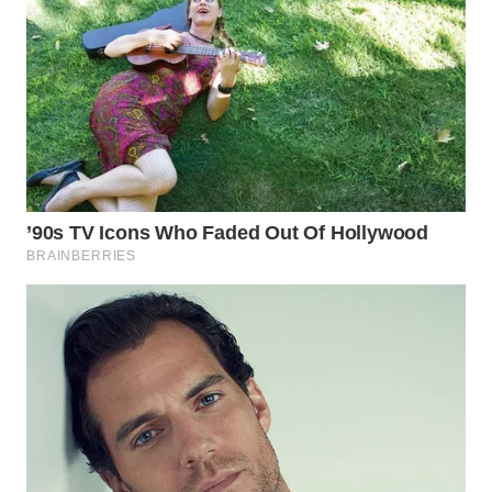
WN
INDRAMAYU
WN
KUNINGAN
WN
MAJALENGKA
WN
SUBANG
WN
SUKABUMI
WN
PURWAKARTA