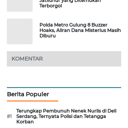
Jatiluhur yang Ditemukan
Terborgol
WAHANA
DESA
WISATA
Polda Metro Gulung 8 Buzzer
Hoaks, Aliran Dana Misterius Masih
LAPAK
Diburu
WAHANA
Wahana
KOMENTAR
Network
KONSUMEN
LISTRIK
Berita Populer
MASYARAKAT
KELISTRIKAN
Terungkap Pembunuh Nenek Nurlis di Deli
#1
Serdang, Ternyata Polisi dan Tetangga
WALINKI
Korban
ID