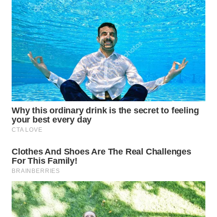
WN
SUMEDANG
WN
CIANJUR
WN
KEPULAUAN
SERIBU
WN
TANGERANG
WN
BINJAI
WN
CIREBON