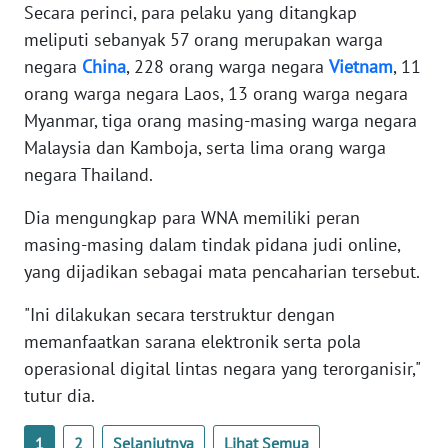
Secara perinci, para pelaku yang ditangkap
WN
BANTEN
meliputi sebanyak 57 orang merupakan warga
negara
China
, 228 orang warga negara
Vietnam
, 11
WN
orang warga negara Laos, 13 orang warga negara
NTT
Myanmar, tiga orang masing-masing warga negara
Malaysia dan Kamboja, serta lima orang warga
WN
negara Thailand.
KEPRI
Dia mengungkap para WNA memiliki peran
WN
masing-masing dalam tindak pidana judi online,
PAPUA
yang dijadikan sebagai mata pencaharian tersebut.
WN
"Ini dilakukan secara terstruktur dengan
PAPUA
memanfaatkan sarana elektronik serta pola
BARAT
operasional digital lintas negara yang terorganisir,"
tutur dia.
WN
RIAU
1
2
Selanjutnya
Lihat Semua