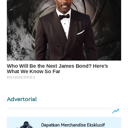
Wahana
Media
Group
WAHANA
NEWS
WAHANA
TANI
WAHANA
ADVOKAT
WAHANA
Advertorial
INFRASTRUKTUR
WAHANA
KONSUMEN
Dapatkan Merchandise Eksklusif