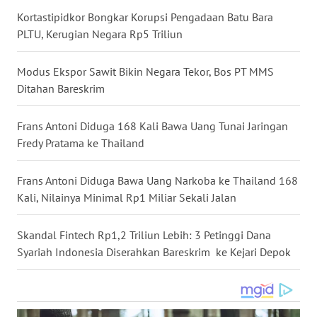
Kortastipidkor Bongkar Korupsi Pengadaan Batu Bara
WN
NUSANTARA
PLTU, Kerugian Negara Rp5 Triliun
WN
Modus Ekspor Sawit Bikin Negara Tekor, Bos PT MMS
JOGJA
Ditahan Bareskrim
WN
Frans Antoni Diduga 168 Kali Bawa Uang Tunai Jaringan
JATIM
Fredy Pratama ke Thailand
WN
Frans Antoni Diduga Bawa Uang Narkoba ke Thailand 168
BALI
Kali, Nilainya Minimal Rp1 Miliar Sekali Jalan
WN
Skandal Fintech Rp1,2 Triliun Lebih: 3 Petinggi Dana
KALBAR
Syariah Indonesia Diserahkan Bareskrim ke Kejari Depok
WN
KALTENG