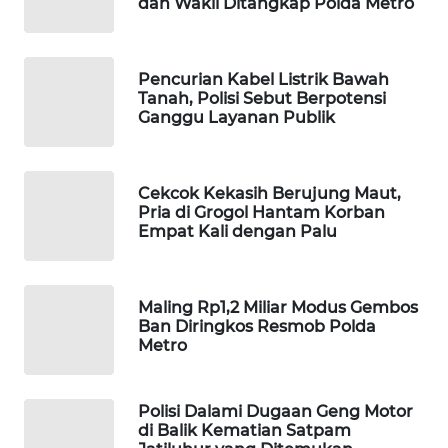
dan Wakil Ditangkap Polda Metro
WAHANA
SPORT
Pencurian Kabel Listrik Bawah
Tanah, Polisi Sebut Berpotensi
WAHANA
Ganggu Layanan Publik
UMKM
WAHANA
Cekcok Kekasih Berujung Maut,
SELEB
Pria di Grogol Hantam Korban
Empat Kali dengan Palu
WAHANA
PERSONA
Maling Rp1,2 Miliar Modus Gembos
WAHANA
Ban Diringkos Resmob Polda
OTOMOTIF
Metro
WAHANA
Polisi Dalami Dugaan Geng Motor
HEALTH
di Balik Kematian Satpam