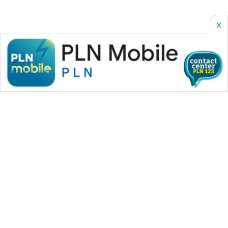
X
WAHANA MEDIA GROUP
|
|
|
WAHANA NEWS co
WAHANA TANI
WAHANA ADVOKAT