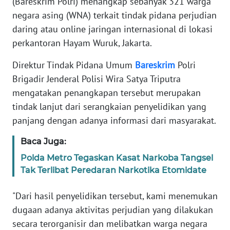
(Bareskrim Polri) menangkap sebanyak 321 warga
Informasi
negara asing (WNA) terkait tindak pidana perjudian
INDEKS
daring atau online jaringan internasional di lokasi
BERITA
perkantoran Hayam Wuruk, Jakarta.
Direktur Tindak Pidana Umum
Bareskrim
Polri
KONTAK
KAMI
Brigadir Jenderal Polisi Wira Satya Triputra
mengatakan penangkapan tersebut merupakan
INFO
tindak lanjut dari serangkaian penyelidikan yang
IKLAN
panjang dengan adanya informasi dari masyarakat.
TENTANG
Baca Juga:
KAMI
Polda Metro Tegaskan Kasat Narkoba Tangsel
Tak Terlibat Peredaran Narkotika Etomidate
PEDOMAN
MEDIA
"Dari hasil penyelidikan tersebut, kami menemukan
SIBER
dugaan adanya aktivitas perjudian yang dilakukan
secara terorganisir dan melibatkan warga negara
REDAKSI