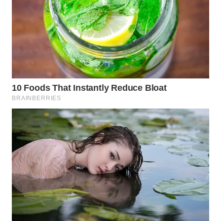
WN
MALUKU
WN
MALUT
WN
DAIRI
WN
DANAU
TOBA
WN
NIAS
WN
LANGKAT