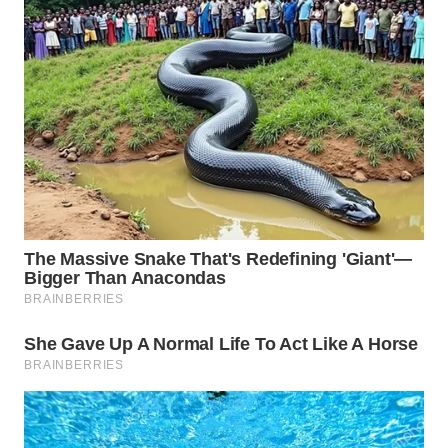
WN
BOGOR
WN
DEPOK
WN
TAPANULI
UTARA
WN
SAMOSIR
WN
PADANG
LAWAS