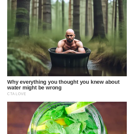
WN
KALTARA
WN
KALSEL
WN
KALTIM
WN
SULSEL
WN
GORONTALO
WN
SULUT