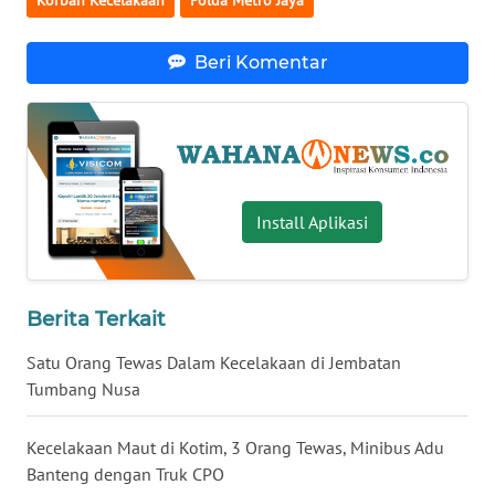
Korban Kecelakaan
Polda Metro Jaya
WN
SERAMBI
Beri Komentar
WN
JAMBI
WN
Install Aplikasi
SULTRA
WN
NTB
Berita Terkait
Satu Orang Tewas Dalam Kecelakaan di Jembatan
WN
SULTENG
Tumbang Nusa
WN
Kecelakaan Maut di Kotim, 3 Orang Tewas, Minibus Adu
SULBAR
Banteng dengan Truk CPO