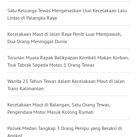
WN
Satu Keluarga Tewas Mengenaskan Usai Kecelakaan Lalu
BABEL
Lintas di Palangka Raya
WN
Kecelakaan Maut di Jalan Raya Peniti Luar Mempawah,
SUMBAR
Dua Orang Meninggal Dunia
WN
Turunan Muara Rapak Balikpapan Kembali Makan Korban,
SUMSEL
Truk Tabrak Sepeda Motor, 1 Orang Tewas
WN
Wanita 23 Tahun Tewas dalam Kecelakaan Maut di Jalan
BENGKULU
Trans Kalimantan
WN
Kecelakaan Maut di Balangan, Satu Orang Tewas,
LAMPUNG
Pengendara Motor Masuk Kolong Rumah
WN
Polsek Medan Tangkap 3 Orang Penipu yang Beraksi di
JATENG
Angkot