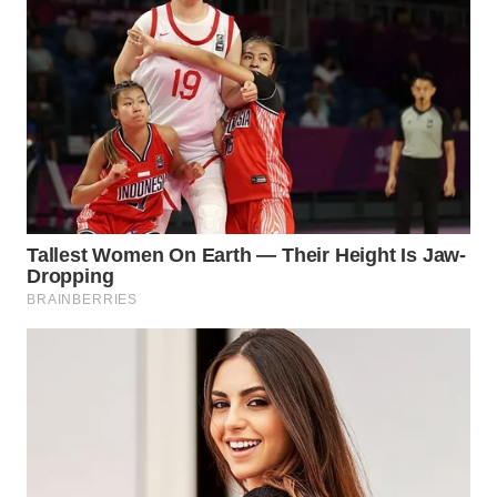
WN
MALUKU
WN
MALUT
WN
DAIRI
WN
DANAU
TOBA
WN
NIAS
WN
LANGKAT