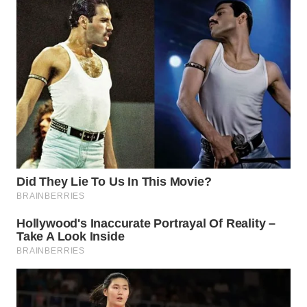
WN
KALTARA
WN
KALSEL
WN
KALTIM
WN
SULSEL
WN
GORONTALO
WN
SULUT