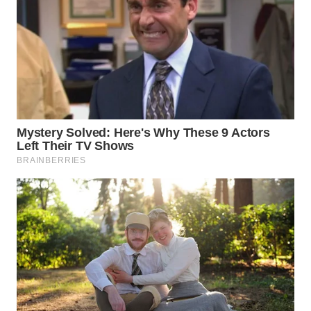
WN
SUMEDANG
WN
CIANJUR
WN
KEPULAUAN
SERIBU
WN
TANGERANG
WN
BINJAI
WN
CIREBON