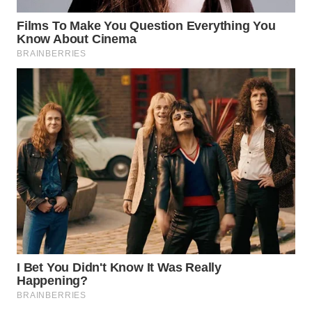
TAPANULI
TENGAH
WN DELI
SERDANG
WN
TEBING
TINGGI
WN
PAKPAK
WN
KARAWANG
WN
BEKASI