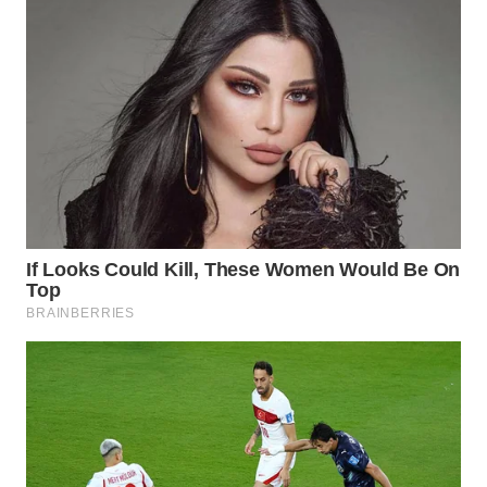
WN
NATUNA
WN
BINTAN
WN
MANDALIKA
WN
LIKUPANG
WN
LABUANBAJO
WN
BORNEO