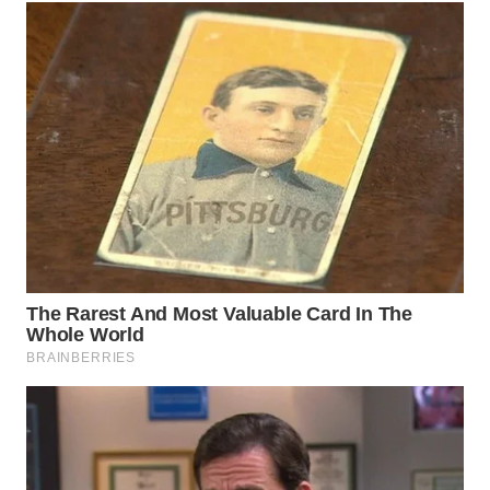
WN
BOGOR
WN
DEPOK
WN
TAPANULI
UTARA
WN
SAMOSIR
WN
PADANG
LAWAS