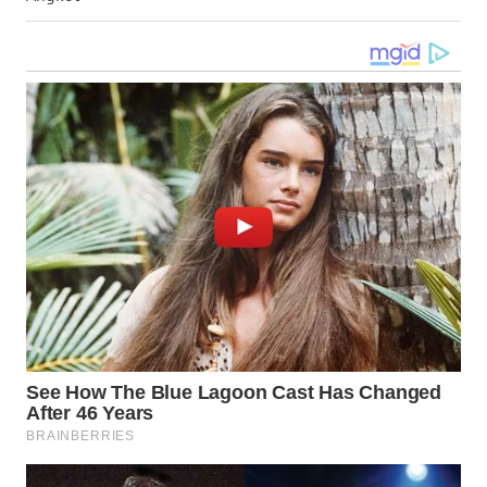
WN
NUSANTARA
WN
JOGJA
WN
JATIM
WN
BALI
WN
KALBAR
WN
KALTENG