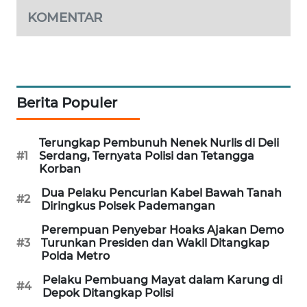
KOMENTAR
MAWAKA
ID
MARTABAT
NET
Berita Populer
PLN
WATCH
Terungkap Pembunuh Nenek Nurlis di Deli
#1
Serdang, Ternyata Polisi dan Tetangga
Korban
MKLI
Dua Pelaku Pencurian Kabel Bawah Tanah
#2
Diringkus Polsek Pademangan
LPKKI
Perempuan Penyebar Hoaks Ajakan Demo
#3
Turunkan Presiden dan Wakil Ditangkap
LKKI
Polda Metro
Pelaku Pembuang Mayat dalam Karung di
KOPEKLIN
#4
Depok Ditangkap Polisi