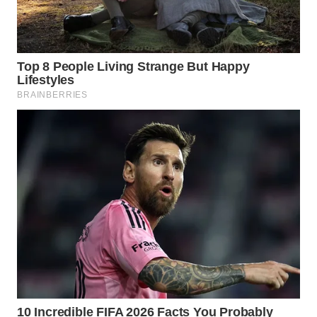
WN
INDRAMAYU
WN
KUNINGAN
WN
MAJALENGKA
WN
SUBANG
WN
SUKABUMI
WN
PURWAKARTA