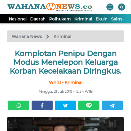
Nasional
Daerah
Polhukam
Kriminal
Ekuin
Sains-Te
WAHANA
Tutup
TV
Wahana News
Kriminal
NASIONAL
Komplotan Penipu Dengan
Modus Menelepon Keluarga
DAERAH
Korban Kecelakaan Diringkus.
Whn1 - Kriminal
POLHUKAM
Minggu, 21 Juli 2019 - 12:34 WIB
KRIMINAL
EKUIN