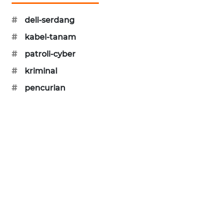
SIBARAGAS
#
deli-serdang
NEWS
#
kabel-tanam
METRO
#
patroli-cyber
SIANTAR
NEWS
#
kriminal
#
pencurian
METRO
MEDAN
NEWS
METRO
JAKARTA
NEWS
KRT
NEWS