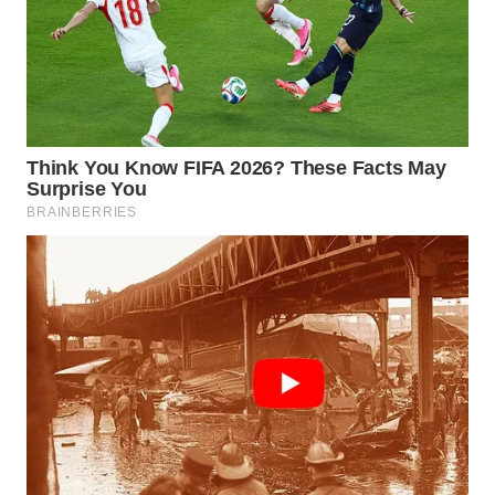
Wahana
Media
Group
WAHANA
NEWS
WAHANA
TANI
WAHANA
ADVOKAT
WAHANA
INFRASTRUKTUR
WAHANA
KONSUMEN