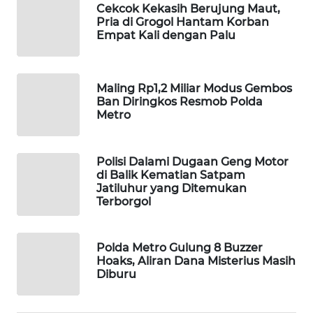
Cekcok Kekasih Berujung Maut,
WAHANA
Pria di Grogol Hantam Korban
DESA
Empat Kali dengan Palu
WISATA
LAPAK
Maling Rp1,2 Miliar Modus Gembos
WAHANA
Ban Diringkos Resmob Polda
Metro
Wahana
Network
Polisi Dalami Dugaan Geng Motor
di Balik Kematian Satpam
KONSUMEN
Jatiluhur yang Ditemukan
LISTRIK
Terborgol
MASYARAKAT
Polda Metro Gulung 8 Buzzer
KELISTRIKAN
Hoaks, Aliran Dana Misterius Masih
Diburu
WALINKI
ID