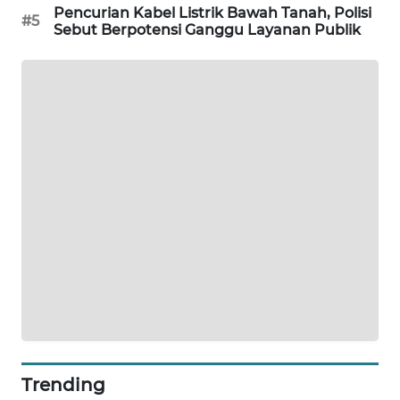
Pencurian Kabel Listrik Bawah Tanah, Polisi
PORTAL
#5
Sebut Berpotensi Ganggu Layanan Publik
KONSUMEN
FORWAMKI
ALPERKLINAS
FORJASIDA
TAMBANG
NEWS
SITUNGIR
NEWS
SIDIKALANG
NEWS
Trending