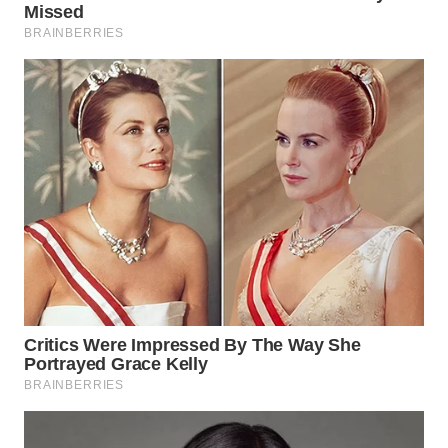
WN
PRIANGAN
TIMUR
WN
SEMARANG
WN
SOLO
WN
BOROBUDUR
WN
MADURA
WN
SURABAYA