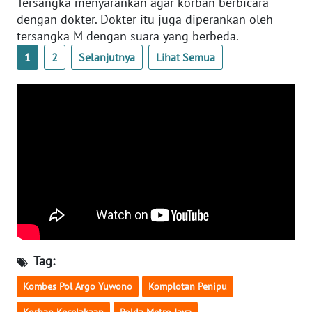
Tersangka menyarankan agar korban berbicara
WN
dengan dokter. Dokter itu juga diperankan oleh
BANTEN
tersangka M dengan suara yang berbeda.
1
2
Selanjutnya
Lihat Semua
WN
NTT
WN
KEPRI
WN
PAPUA
WN
PAPUA
BARAT
Tag:
WN
Kombes Pol Argo Yuwono
Komplotan Penipu
RIAU