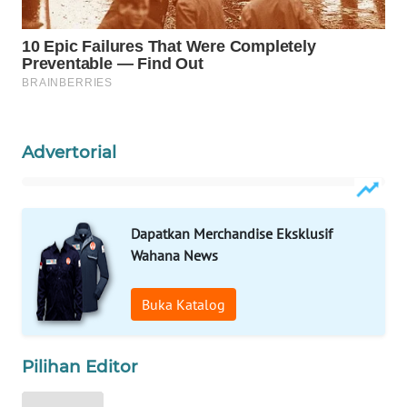
WAHANA
LISTRIK
WAHANA
TRAVEL
Advertorial
WAHANA
TV
WAHANANEWS
Dapatkan Merchandise Eksklusif
ID
Wahana News
WAHANANEWS
Buka Katalog
CO ID
WAHANANEWS
Pilihan Editor
NET