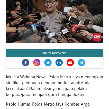
SAINS-TEKNO
KESEHATAN
INTERNASIONAL
SERBA-SERBI
Ikuti Kami di:
PENDIDIKAN
OLAHRAGA
Jakarta Wahana News, Polda Metro Jaya menangkap
sindikat penipuan dengan modus 'anak Anda
OPINI
kecelakaan'. Dalam aksinya ini, para pelaku
berpura-pura menjadi guru hingga dokter.
EDITORIAL
Kabid Humas Polda Metro Jaya Kombes Argo