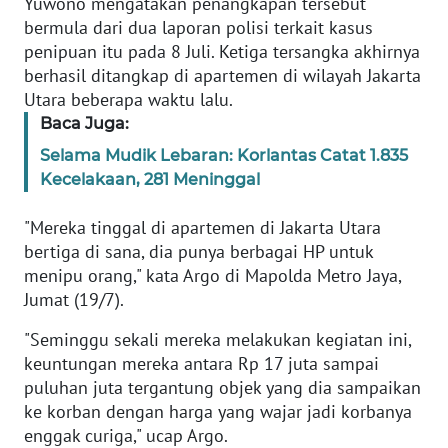
Yuwono mengatakan penangkapan tersebut
Informasi
bermula dari dua laporan polisi terkait kasus
penipuan itu pada 8 Juli. Ketiga tersangka akhirnya
INDEKS
BERITA
berhasil ditangkap di apartemen di wilayah Jakarta
Utara beberapa waktu lalu.
Baca Juga:
KONTAK
KAMI
Selama Mudik Lebaran: Korlantas Catat 1.835
Kecelakaan, 281 Meninggal
INFO
IKLAN
"Mereka tinggal di apartemen di Jakarta Utara
bertiga di sana, dia punya berbagai HP untuk
TENTANG
menipu orang," kata Argo di Mapolda Metro Jaya,
KAMI
Jumat (19/7).
"Seminggu sekali mereka melakukan kegiatan ini,
PEDOMAN
keuntungan mereka antara Rp 17 juta sampai
MEDIA
puluhan juta tergantung objek yang dia sampaikan
SIBER
ke korban dengan harga yang wajar jadi korbanya
enggak curiga," ucap Argo.
REDAKSI