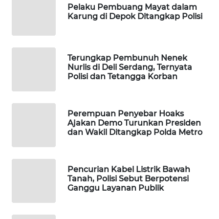
Pelaku Pembuang Mayat dalam
WAHANA
Karung di Depok Ditangkap Polisi
SPORT
WAHANA
Terungkap Pembunuh Nenek
UMKM
Nurlis di Deli Serdang, Ternyata
Polisi dan Tetangga Korban
WAHANA
SELEB
Perempuan Penyebar Hoaks
WAHANA
Ajakan Demo Turunkan Presiden
PERSONA
dan Wakil Ditangkap Polda Metro
WAHANA
OTOMOTIF
Pencurian Kabel Listrik Bawah
Tanah, Polisi Sebut Berpotensi
Ganggu Layanan Publik
WAHANA
HEALTH