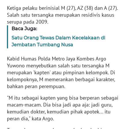
Ketiga pelaku berinisial M (27), AZ (38) dan A (27).
KARIR
Salah satu tersangka merupakan residivis kasus
serupa pada 2009.
Baca Juga:
DISCLAIMER
Satu Orang Tewas Dalam Kecelakaan di
Wahana
Jembatan Tumbang Nusa
News
Regional
Kabid Humas Polda Metro Jaya Kombes Argo
Yuwono menyebutkan salah satu tersangka M
WN
merupakan 'kapten' atau pimpinan kelompok. Di
SUMUT
kelompoknya, M memerankan berbagai karakter,
bahkan peran perempuan.
WN
JAKARTA
"M itu sebagai kapten yang bisa berperan sebagai
macam-macam. Dia bisa jadi apa aja: jadi guru,
kemudian dokter, kemudian pihak apotek... itu
WN
peran dia," kata Argo.
JABAR