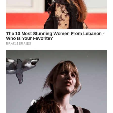
WN
TAPANULI
SELATAN
WN
TANJUNG
LESUNG
WN
KARO
WN
SIMALUNGUN
WN
LABUHANBATU
WN