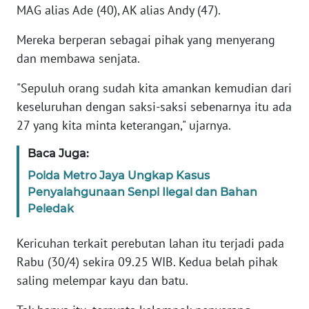
MAG alias Ade (40), AK alias Andy (47).
KARIR
Mereka berperan sebagai pihak yang menyerang
dan membawa senjata.
DISCLAIMER
"Sepuluh orang sudah kita amankan kemudian dari
Wahana
keseluruhan dengan saksi-saksi sebenarnya itu ada
News
27 yang kita minta keterangan," ujarnya.
Regional
Baca Juga:
WN
Polda Metro Jaya Ungkap Kasus
SUMUT
Penyalahgunaan Senpi Ilegal dan Bahan
Peledak
WN
JAKARTA
Kericuhan terkait perebutan lahan itu terjadi pada
Rabu (30/4) sekira 09.25 WIB. Kedua belah pihak
WN
saling melempar kayu dan batu.
JABAR