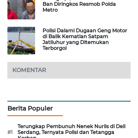
Ban Diringkos Resmob Polda
PORTAL
Metro
KONSUMEN
FORWAMKI
Polisi Dalami Dugaan Geng Motor
di Balik Kematian Satpam
Jatiluhur yang Ditemukan
ALPERKLINAS
Terborgol
FORJASIDA
KOMENTAR
TAMBANG
NEWS
SITUNGIR
NEWS
Berita Populer
SIDIKALANG
Terungkap Pembunuh Nenek Nurlis di Deli
NEWS
#1
Serdang, Ternyata Polisi dan Tetangga