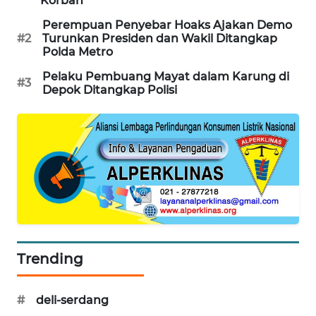
Korban
SIBARAGAS
Perempuan Penyebar Hoaks Ajakan Demo
NEWS
#2
Turunkan Presiden dan Wakil Ditangkap
Polda Metro
METRO
Pelaku Pembuang Mayat dalam Karung di
#3
SIANTAR
Depok Ditangkap Polisi
NEWS
METRO
MEDAN
NEWS
METRO
JAKARTA
NEWS
Trending
KRT
NEWS
#
deli-serdang