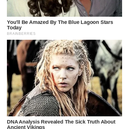
WN
SUMEDANG
WN
CIANJUR
WN
KEPULAUAN
SERIBU
WN
TANGERANG
WN
BINJAI
WN
CIREBON