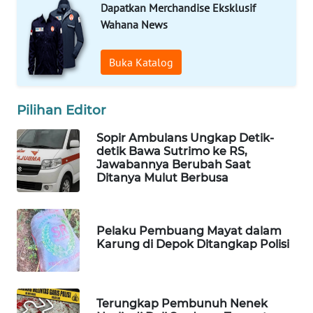
Dapatkan Merchandise Eksklusif
WAHANA
Wahana News
DESA
WISATA
Buka Katalog
LAPAK
WAHANA
Pilihan Editor
Wahana
Sopir Ambulans Ungkap Detik-
Network
detik Bawa Sutrimo ke RS,
Jawabannya Berubah Saat
Ditanya Mulut Berbusa
KONSUMEN
LISTRIK
Pelaku Pembuang Mayat dalam
MASYARAKAT
Karung di Depok Ditangkap Polisi
KELISTRIKAN
WALINKI
ID
Terungkap Pembunuh Nenek