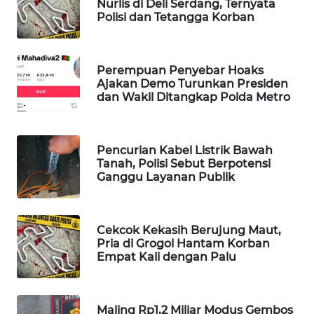
Nurlis di Deli Serdang, Ternyata
Polisi dan Tetangga Korban
MAWAKA
ID
Perempuan Penyebar Hoaks
MARTABAT
Ajakan Demo Turunkan Presiden
NET
dan Wakil Ditangkap Polda Metro
PLN
WATCH
Pencurian Kabel Listrik Bawah
Tanah, Polisi Sebut Berpotensi
Ganggu Layanan Publik
MKLI
LPKKI
Cekcok Kekasih Berujung Maut,
Pria di Grogol Hantam Korban
LKKI
Empat Kali dengan Palu
KOPEKLIN
Maling Rp1,2 Miliar Modus Gembos