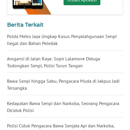
WN
NUSANTARA
Berita Terkait
WN
JOGJA
Polda Metro Jaya Ungkap Kasus Penyalahgunaan Senpi
Ilegal dan Bahan Peledak
WN
JATIM
Arogansi di Jalan Raya: Sopir Lalamove Diduga
Todongkan Senpi, Polisi Turun Tangan
WN
BALI
Bawa Senpi hingga Sabu, Pengacara Muda di Jakpus Jadi
Tersangka
WN
KALBAR
Kedapatan Bawa Senpi dan Narkoba, Seorang Pengacara
Diciduk Polisi
WN
KALTENG
Polisi Ciduk Pengacara Bawa Senjata Api dan Narkoba,