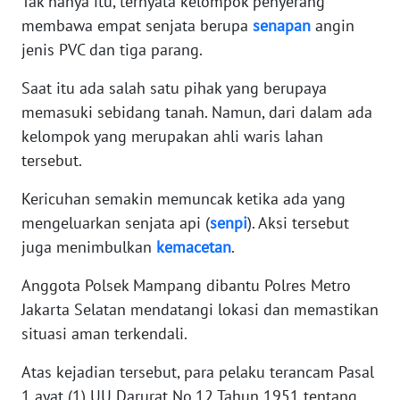
Tak hanya itu, ternyata kelompok penyerang
WN
membawa empat senjata berupa
senapan
angin
BANTEN
jenis PVC dan tiga parang.
WN
Saat itu ada salah satu pihak yang berupaya
NTT
memasuki sebidang tanah. Namun, dari dalam ada
kelompok yang merupakan ahli waris lahan
WN
tersebut.
KEPRI
Kericuhan semakin memuncak ketika ada yang
WN
mengeluarkan senjata api (
senpi
). Aksi tersebut
PAPUA
juga menimbulkan
kemacetan
.
WN
Anggota Polsek Mampang dibantu Polres Metro
PAPUA
Jakarta Selatan mendatangi lokasi dan memastikan
BARAT
situasi aman terkendali.
WN
Atas kejadian tersebut, para pelaku terancam Pasal
RIAU
1 ayat (1) UU Darurat No.12 Tahun 1951 tentang