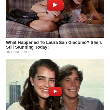
WN
BOGOR
WN
DEPOK
WN
TAPANULI
UTARA
WN
SAMOSIR
WN
PADANG
LAWAS