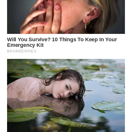
WN
MALUKU
WN
MALUT
WN
DAIRI
WN
DANAU
TOBA
WN
NIAS
WN
LANGKAT