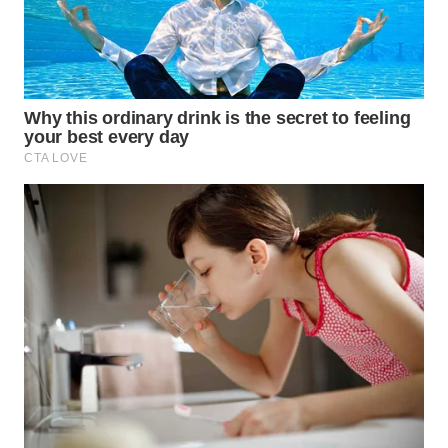
Wahana
Media
Group
WAHANA
NEWS
WAHANA
TANI
WAHANA
ADVOKAT
WAHANA
INFRASTRUKTUR
WAHANA
KONSUMEN