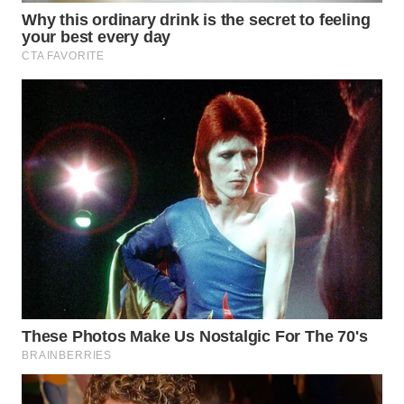
WAHANA
LISTRIK
WAHANA
TRAVEL
WAHANA
TV
WAHANANEWS
ID
WAHANANEWS
CO ID
WAHANANEWS
NET