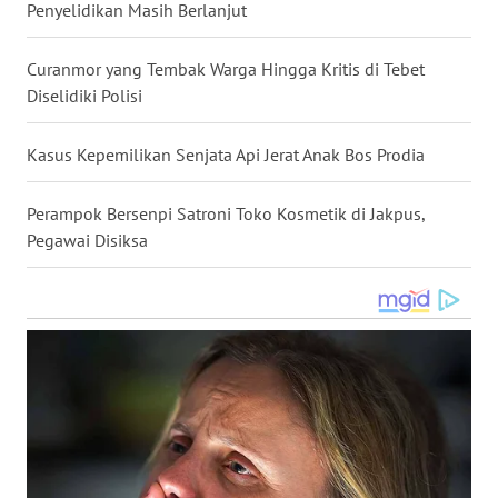
Penyelidikan Masih Berlanjut
WN
KALTARA
Curanmor yang Tembak Warga Hingga Kritis di Tebet
Diselidiki Polisi
WN
KALSEL
Kasus Kepemilikan Senjata Api Jerat Anak Bos Prodia
WN
KALTIM
Perampok Bersenpi Satroni Toko Kosmetik di Jakpus,
Pegawai Disiksa
WN
SULSEL
WN
GORONTALO
WN
SULUT