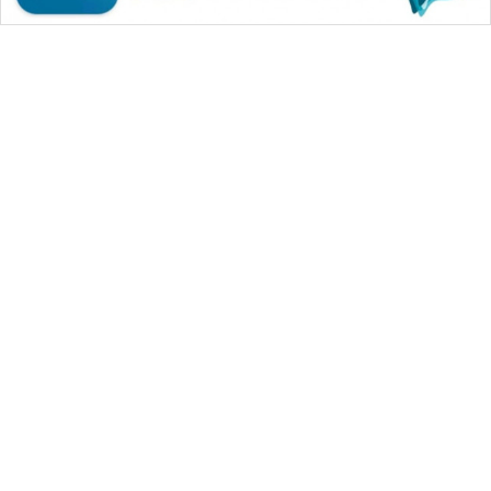
WAHANA MEDIA GROUP
|
|
|
WAHANA NEWS co
WAHANA TANI
WAHANA ADVOKAT
|
|
WAHANA INFRASTRUKTUR
WAHANA KONSUMEN
|
|
|
WAHANA LISTRIK
WAHANA TRAVEL
WAHANA TV
|
|
|
WAHANANEWS id
WAHANANEWS CO ID
WAHANANEWS NET
|
|
|
WAHANA SPORT ID
Wahana UMKM
Wahana Seleb
|
|
|
Wahana Persona
Wahana Otomotif
Wahana Health
|
Wahana Desa Wisata
Lapak Wahana