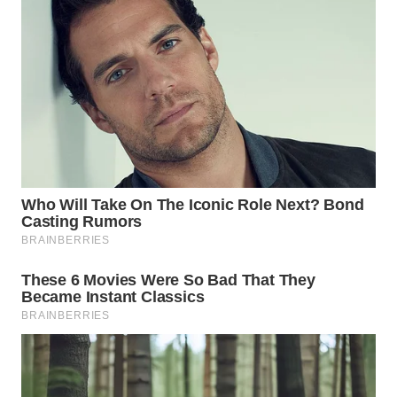
WN
PRIANGAN
TIMUR
WN
SEMARANG
WN
SOLO
WN
BOROBUDUR
WN
MADURA
WN
SURABAYA