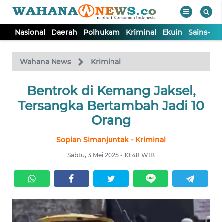
Nasional
Daerah
Polhukam
Kriminal
Ekuin
Sains-Te
WAHANA
Tutup
TV
Wahana News
Kriminal
NASIONAL
Bentrok di Kemang Jaksel,
Tersangka Bertambah Jadi 10
DAERAH
Orang
Sopian Simanjuntak - Kriminal
POLHUKAM
Sabtu, 3 Mei 2025 - 10:48 WIB
KRIMINAL
EKUIN