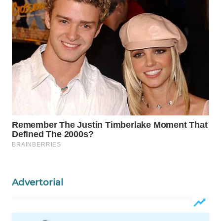
WAHANA
SPORT
WAHANA
UMKM
WAHANA
SELEB
WAHANA
PERSONA
WAHANA
OTOMOTIF
Advertorial
WAHANA
HEALTH