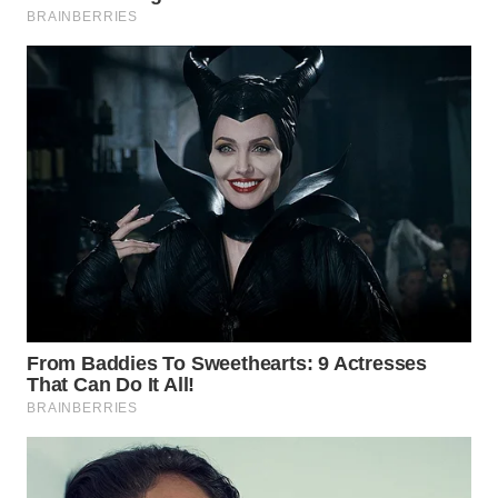
WN
INDRAMAYU
WN
KUNINGAN
WN
MAJALENGKA
WN
SUBANG
WN
SUKABUMI
WN
PURWAKARTA