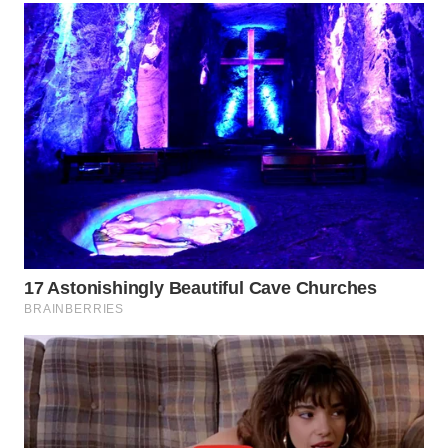
TAPANULI
TENGAH
WN DELI
SERDANG
WN
TEBING
TINGGI
WN
PAKPAK
WN
KARAWANG
WN
BEKASI