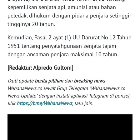
kepemilikan senjata api, amunisi atau bahan
WN
peledak, dihukum dengan pidana penjara setinggi-
SERAMBI
tingginya 20 tahun.
WN
Kemudian, Pasal 2 ayat (1) UU Darurat No.12 Tahun
JAMBI
1951 tentang penyalahgunaan senjata tajam
dengan ancaman penjara maksimal 10 tahun.
WN
SULTRA
[Redaktur: Alpredo Gultom]
WN
Ikuti update
berita pilihan
dan
breaking news
NTB
WahanaNews.co lewat Grup Telegram "WahanaNews.co
News Update" dengan install aplikasi Telegram di ponsel,
klik
https://t.me/WahanaNews
, lalu join.
WN
SULTENG
WN
SULBAR