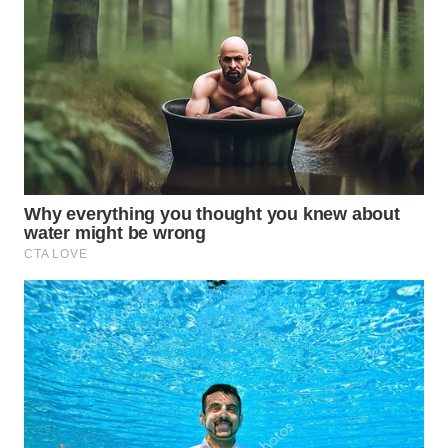
WN
NATUNA
WN
BINTAN
WN
MANDALIKA
WN
LIKUPANG
WN
LABUANBAJO
WN
BORNEO