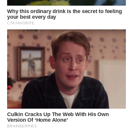
WN
TAPANULI
SELATAN
WN
TANJUNG
LESUNG
WN
KARO
WN
SIMALUNGUN
WN
LABUHANBATU
WN