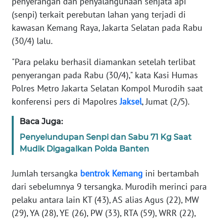
penyerangan dan penyalahgunaan senjata api
Informasi
(senpi) terkait perebutan lahan yang terjadi di
INDEKS
kawasan Kemang Raya, Jakarta Selatan pada Rabu
BERITA
(30/4) lalu.
"Para pelaku berhasil diamankan setelah terlibat
KONTAK
KAMI
penyerangan pada Rabu (30/4)," kata Kasi Humas
Polres Metro Jakarta Selatan Kompol Murodih saat
INFO
konferensi pers di Mapolres
Jaksel
, Jumat (2/5).
IKLAN
Baca Juga:
TENTANG
Penyelundupan Senpi dan Sabu 71 Kg Saat
KAMI
Mudik Digagalkan Polda Banten
PEDOMAN
Jumlah tersangka
bentrok
Kemang
ini bertambah
MEDIA
dari sebelumnya 9 tersangka. Murodih merinci para
SIBER
pelaku antara lain KT (43), AS alias Agus (22), MW
(29), YA (28), YE (26), PW (33), RTA (59), WRR (22),
REDAKSI