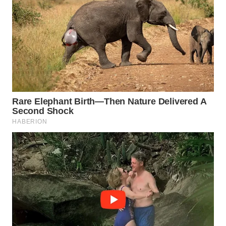
WN
PRIANGAN
TIMUR
WN
SEMARANG
WN
SOLO
WN
BOROBUDUR
WN
MADURA
WN
SURABAYA