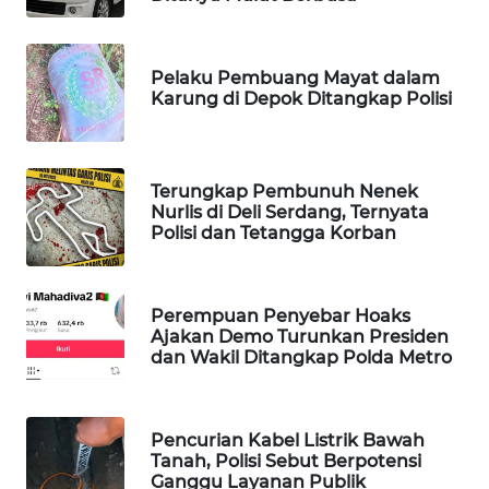
WAHANA
LISTRIK
Pelaku Pembuang Mayat dalam
Karung di Depok Ditangkap Polisi
WAHANA
TRAVEL
Terungkap Pembunuh Nenek
WAHANA
Nurlis di Deli Serdang, Ternyata
TV
Polisi dan Tetangga Korban
WAHANANEWS
ID
Perempuan Penyebar Hoaks
Ajakan Demo Turunkan Presiden
WAHANANEWS
dan Wakil Ditangkap Polda Metro
CO ID
WAHANANEWS
Pencurian Kabel Listrik Bawah
NET
Tanah, Polisi Sebut Berpotensi
Ganggu Layanan Publik