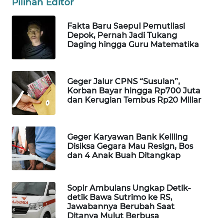
Pilihan Editor
Wahana
Media
Fakta Baru Saepul Pemutilasi
Group
Depok, Pernah Jadi Tukang
Daging hingga Guru Matematika
WAHANA
NEWS
Geger Jalur CPNS “Susulan”,
WAHANA
Korban Bayar hingga Rp700 Juta
TANI
dan Kerugian Tembus Rp20 Miliar
WAHANA
ADVOKAT
Geger Karyawan Bank Keliling
Disiksa Gegara Mau Resign, Bos
dan 4 Anak Buah Ditangkap
WAHANA
INFRASTRUKTUR
Sopir Ambulans Ungkap Detik-
WAHANA
detik Bawa Sutrimo ke RS,
Jawabannya Berubah Saat
KONSUMEN
Ditanya Mulut Berbusa