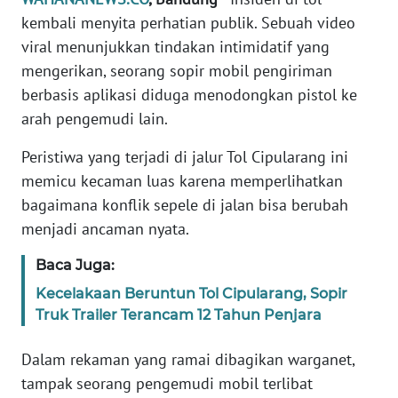
Informasi
kembali menyita perhatian publik. Sebuah video
viral menunjukkan tindakan intimidatif yang
INDEKS
BERITA
mengerikan, seorang sopir mobil pengiriman
berbasis aplikasi diduga menodongkan pistol ke
KONTAK
arah pengemudi lain.
KAMI
Peristiwa yang terjadi di jalur Tol Cipularang ini
INFO
memicu kecaman luas karena memperlihatkan
IKLAN
bagaimana konflik sepele di jalan bisa berubah
menjadi ancaman nyata.
TENTANG
KAMI
Baca Juga:
Kecelakaan Beruntun Tol Cipularang, Sopir
PEDOMAN
Truk Trailer Terancam 12 Tahun Penjara
MEDIA
SIBER
Dalam rekaman yang ramai dibagikan warganet,
tampak seorang pengemudi mobil terlibat
REDAKSI