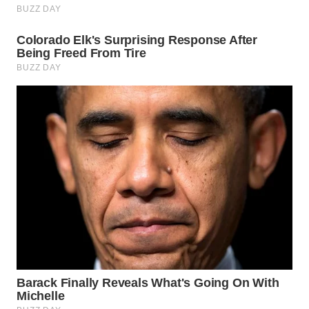
WN
BOGOR
WN
DEPOK
WN
TAPANULI
UTARA
WN
SAMOSIR
WN
PADANG
LAWAS