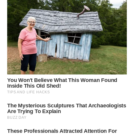
WN
TAPANULI
SELATAN
WN
TANJUNG
LESUNG
WN
KARO
WN
SIMALUNGUN
WN
LABUHANBATU
WN