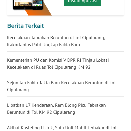
Install Aplikasi
WN
BABEL
Berita Terkait
WN
SUMBAR
Kecelakaan Tabrakan Beruntun di Tol Cipularang,
Kakorlantas Polri Ungkap Fakta Baru
WN
SUMSEL
Kementerian PU dan Komisi V DPR RI Tinjau Lokasi
Kecelakaan di Ruas Tol Cipularang KM 92
WN
BENGKULU
Sejumlah Fakta-fakta Baru Kecelakaan Beruntun di Tol
Cipularang
WN
LAMPUNG
Libatkan 17 Kendaraan, Rem Blong Picu Tabrakan
Beruntun di Tol KM 92 Cipularang
WN
JATENG
Akibat Kosleting Listrik, Satu Unit Mobil Terbakar di Tol