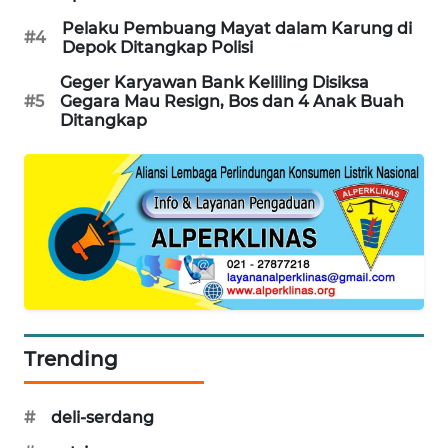
WAHANA
Pelaku Pembuang Mayat dalam Karung di
#4
DESA
Depok Ditangkap Polisi
WISATA
Geger Karyawan Bank Keliling Disiksa
#5
Gegara Mau Resign, Bos dan 4 Anak Buah
LAPAK
Ditangkap
WAHANA
Wahana
Network
KONSUMEN
LISTRIK
MASYARAKAT
KELISTRIKAN
Trending
WALINKI
#
deli-serdang
ID