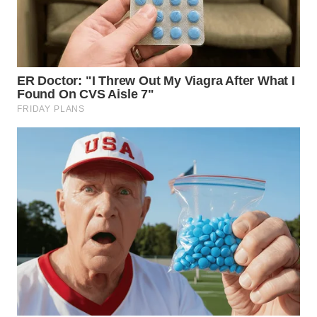
WN
KALTARA
WN
KALSEL
WN
KALTIM
WN
SULSEL
WN
GORONTALO
WN
SULUT