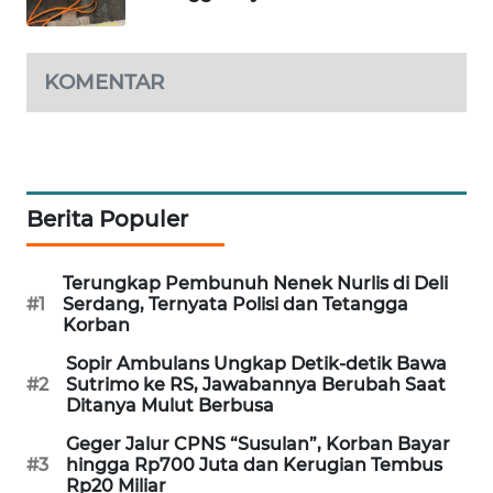
WAHANA
SPORT
KOMENTAR
WAHANA
UMKM
WAHANA
SELEB
Berita Populer
WAHANA
Terungkap Pembunuh Nenek Nurlis di Deli
PERSONA
#1
Serdang, Ternyata Polisi dan Tetangga
Korban
WAHANA
Sopir Ambulans Ungkap Detik-detik Bawa
OTOMOTIF
#2
Sutrimo ke RS, Jawabannya Berubah Saat
Ditanya Mulut Berbusa
WAHANA
Geger Jalur CPNS “Susulan”, Korban Bayar
HEALTH
#3
hingga Rp700 Juta dan Kerugian Tembus
Rp20 Miliar