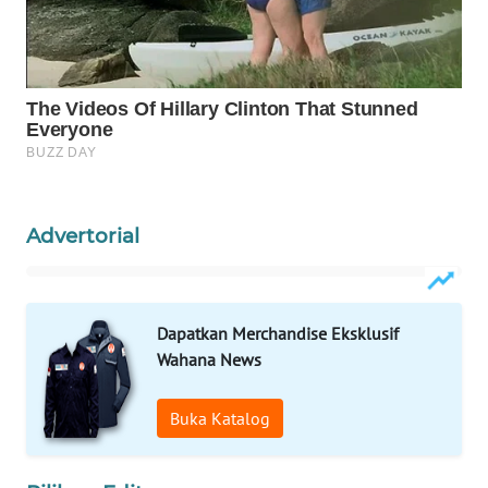
WN
NATUNA
WN
BINTAN
WN
MANDALIKA
Advertorial
WN
LIKUPANG
Dapatkan Merchandise Eksklusif
WN
Wahana News
LABUANBAJO
Buka Katalog
WN
BORNEO