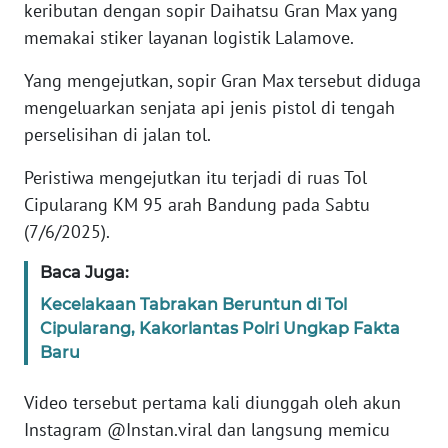
keributan dengan sopir Daihatsu Gran Max yang
memakai stiker layanan logistik Lalamove.
KARIR
Yang mengejutkan, sopir Gran Max tersebut diduga
DISCLAIMER
mengeluarkan senjata api jenis pistol di tengah
perselisihan di jalan tol.
Wahana
News
Peristiwa mengejutkan itu terjadi di ruas Tol
Regional
Cipularang KM 95 arah Bandung pada Sabtu
(7/6/2025).
WN
SUMUT
Baca Juga:
Kecelakaan Tabrakan Beruntun di Tol
WN
Cipularang, Kakorlantas Polri Ungkap Fakta
JAKARTA
Baru
WN
Video tersebut pertama kali diunggah oleh akun
JABAR
Instagram @Instan.viral dan langsung memicu