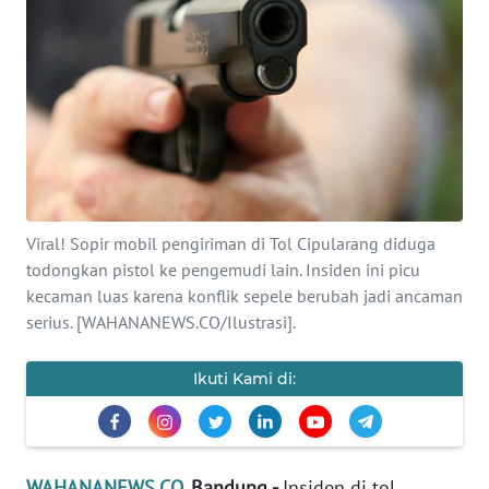
SAINS-TEKNO
KESEHATAN
INTERNASIONAL
SERBA-SERBI
Viral! Sopir mobil pengiriman di Tol Cipularang diduga
PENDIDIKAN
todongkan pistol ke pengemudi lain. Insiden ini picu
kecaman luas karena konflik sepele berubah jadi ancaman
OLAHRAGA
serius. [WAHANANEWS.CO/Ilustrasi].
OPINI
Ikuti Kami di:
EDITORIAL
WAHANANEWS.CO
, Bandung -
Insiden di tol