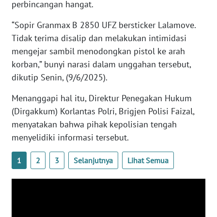
perbincangan hangat.
WN
BANTEN
“Sopir Granmax B 2850 UFZ bersticker Lalamove.
Tidak terima disalip dan melakukan intimidasi
WN
mengejar sambil menodongkan pistol ke arah
NTT
korban,” bunyi narasi dalam unggahan tersebut,
dikutip Senin, (9/6/2025).
WN
KEPRI
Menanggapi hal itu, Direktur Penegakan Hukum
(Dirgakkum) Korlantas Polri, Brigjen Polisi Faizal,
WN
menyatakan bahwa pihak kepolisian tengah
PAPUA
menyelidiki informasi tersebut.
WN
1
2
3
Selanjutnya
Lihat Semua
PAPUA
BARAT
WN
RIAU