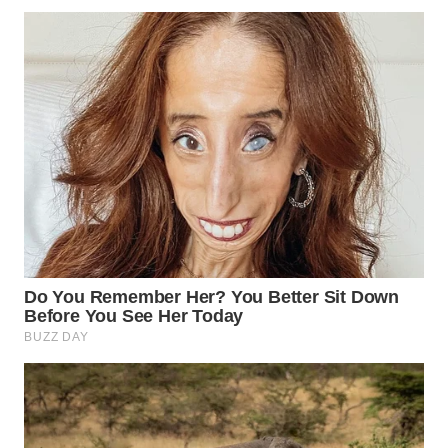
WN
INDRAMAYU
WN
KUNINGAN
WN
MAJALENGKA
WN
SUBANG
WN
SUKABUMI
WN
PURWAKARTA