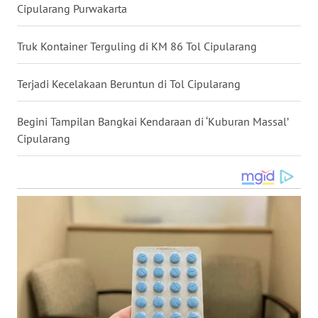
Cipularang Purwakarta
WN
NUSANTARA
Truk Kontainer Terguling di KM 86 Tol Cipularang
WN
Terjadi Kecelakaan Beruntun di Tol Cipularang
JOGJA
Begini Tampilan Bangkai Kendaraan di ‘Kuburan Massal’
WN
Cipularang
JATIM
WN
BALI
WN
KALBAR
WN
KALTENG