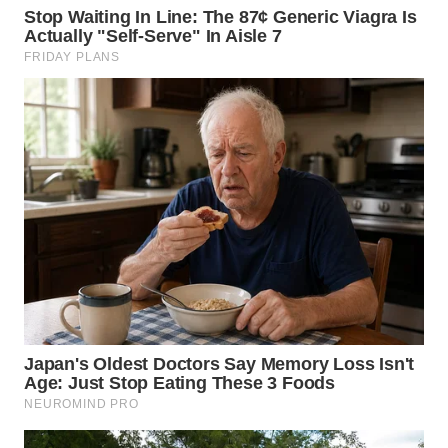
WN
MALUKU
WN
MALUT
WN
DAIRI
WN
DANAU
TOBA
WN
NIAS
WN
LANGKAT