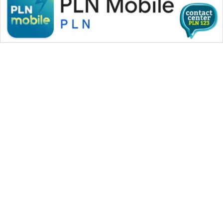
SONYA
ASA
NEWS
WAHANA MEDIA GROUP
|
|
|
WAHANA NEWS co
WAHANA TANI
WAHANA ADVOKAT
|
|
WAHANA INFRASTRUKTUR
WAHANA KONSUMEN
|
|
|
WAHANA LISTRIK
WAHANA TRAVEL
WAHANA TV
|
|
|
WAHANANEWS id
WAHANANEWS CO ID
WAHANANEWS NET
|
|
|
WAHANA SPORT ID
Wahana UMKM
Wahana Seleb