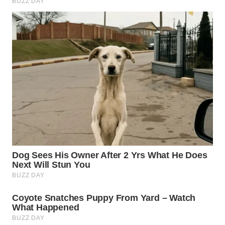
WN
SUMEDANG
WN
CIANJUR
WN
KEPULAUAN
SERIBU
WN
TANGERANG
WN
BINJAI
WN
CIREBON