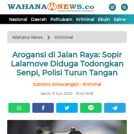
Nasional
Daerah
Polhukam
Kriminal
Ekuin
Sains-Te
WAHANA
Tutup
TV
Wahana News
Kriminal
NASIONAL
Arogansi di Jalan Raya: Sopir
Lalamove Diduga Todongkan
DAERAH
Senpi, Polisi Turun Tangan
Sutrisno Simorangkir - Kriminal
POLHUKAM
Senin, 9 Juni 2025 - 13:43 WIB
KRIMINAL
EKUIN