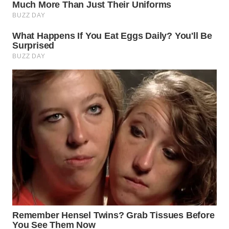
TAPANULI
TENGAH
WN DELI
SERDANG
WN
TEBING
TINGGI
WN
PAKPAK
WN
KARAWANG
WN
BEKASI