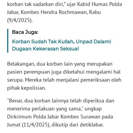
korban tak sadarkan diri,” ujar Kabid Humas Polda
WN
BANTEN
Jabar, Kombes Hendra Rochmawan, Rabu
(9/4/2025).
WN
Baca Juga:
NTT
Korban Sudah Tak Kuliah, Unpad Dalami
WN
Dugaan Kekerasan Seksual
KEPRI
Belakangan, dua korban lain yang merupakan
WN
pasien perempuan juga diketahui mengalami hal
PAPUA
serupa. Mereka telah menjalani pemeriksaan oleh
pihak kepolisian.
WN
PAPUA
"Benar, dua korban lainnya telah diperiksa dan
BARAT
menerima perlakuan yang sama," ungkap
Dirkrimum Polda Jabar Kombes Surawan pada
WN
Jumat (11/4/2025), dikutip dari detikJabar.
RIAU