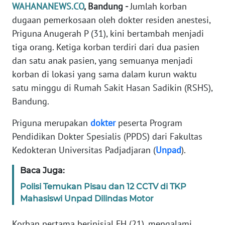
Informasi
WAHANANEWS.CO
, Bandung -
Jumlah korban
dugaan pemerkosaan oleh dokter residen anestesi,
INDEKS
Priguna Anugerah P (31), kini bertambah menjadi
BERITA
tiga orang. Ketiga korban terdiri dari dua pasien
dan satu anak pasien, yang semuanya menjadi
KONTAK
korban di lokasi yang sama dalam kurun waktu
KAMI
satu minggu di Rumah Sakit Hasan Sadikin (RSHS),
INFO
Bandung.
IKLAN
Priguna merupakan
dokter
peserta Program
Pendidikan Dokter Spesialis (PPDS) dari Fakultas
TENTANG
KAMI
Kedokteran Universitas Padjadjaran (
Unpad
).
Baca Juga:
PEDOMAN
MEDIA
Polisi Temukan Pisau dan 12 CCTV di TKP
SIBER
Mahasiswi Unpad Dilindas Motor
REDAKSI
Korban pertama berinisial FH (21), mengalami