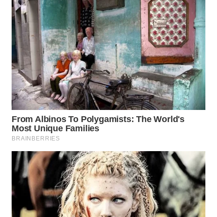
WN
INDRAMAYU
WN
KUNINGAN
WN
MAJALENGKA
WN
SUBANG
WN
SUKABUMI
WN
PURWAKARTA