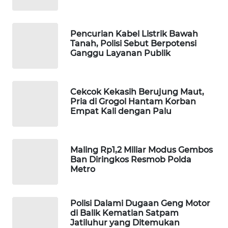
WAHANA
LISTRIK
Pencurian Kabel Listrik Bawah
Tanah, Polisi Sebut Berpotensi
WAHANA
Ganggu Layanan Publik
TRAVEL
WAHANA
Cekcok Kekasih Berujung Maut,
TV
Pria di Grogol Hantam Korban
Empat Kali dengan Palu
WAHANANEWS
ID
Maling Rp1,2 Miliar Modus Gembos
Ban Diringkos Resmob Polda
WAHANANEWS
Metro
CO ID
Polisi Dalami Dugaan Geng Motor
WAHANANEWS
di Balik Kematian Satpam
NET
Jatiluhur yang Ditemukan