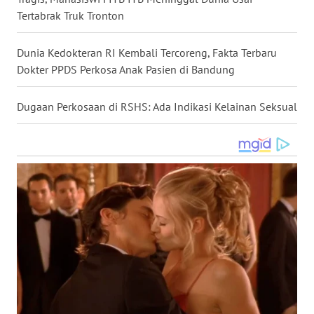
Tertabrak Truk Tronton
WN
KALTARA
Dunia Kedokteran RI Kembali Tercoreng, Fakta Terbaru
WN
Dokter PPDS Perkosa Anak Pasien di Bandung
KALSEL
Dugaan Perkosaan di RSHS: Ada Indikasi Kelainan Seksual
WN
KALTIM
WN
SULSEL
WN
GORONTALO
WN
SULUT