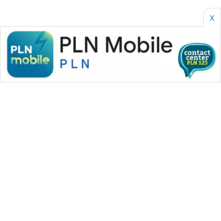
SONYA
ASA
X
NEWS
WAHANA MEDIA GROUP
|
|
|
WAHANA NEWS co
WAHANA TANI
WAHANA ADVOKAT