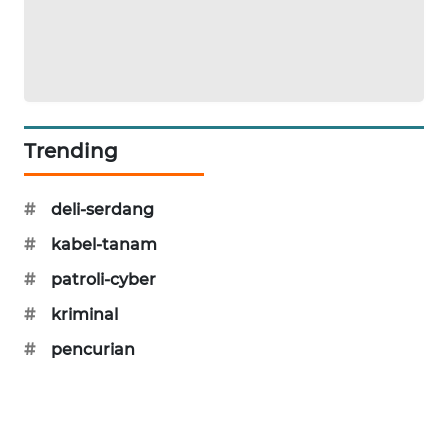
MAWAKA
ID
MARTABAT
NET
Trending
PLN
WATCH
#
deli-serdang
#
kabel-tanam
MKLI
#
patroli-cyber
LPKKI
#
kriminal
#
pencurian
LKKI
KOPEKLIN