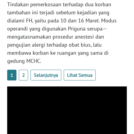
Tindakan pemerkosaan terhadap dua korban
WN
tambahan ini terjadi sebelum kejadian yang
SERAMBI
dialami FH, yaitu pada 10 dan 16 Maret. Modus
operandi yang digunakan Priguna serupa—
WN
mengatasnamakan prosedur anestesi dan
JAMBI
pengujian alergi terhadap obat bius, lalu
membawa korban ke ruangan yang sama di
WN
gedung MCHC.
SULTRA
1
2
Selanjutnya
Lihat Semua
WN
NTB
WN
SULTENG
WN
SULBAR