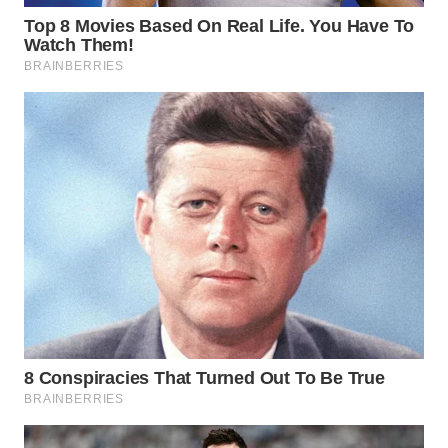
WN
BOGOR
WN
DEPOK
WN
TAPANULI
UTARA
WN
SAMOSIR
WN
PADANG
LAWAS