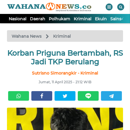
Nasional
Daerah
Polhukam
Kriminal
Ekuin
Sains-Te
WAHANA
Tutup
TV
Wahana News
Kriminal
Korban Priguna Bertambah, RS
NASIONAL
Jadi TKP Berulang
DAERAH
Sutrisno Simorangkir - Kriminal
Jumat, 11 April 2025 - 21:12 WIB
POLHUKAM
KRIMINAL
EKUIN