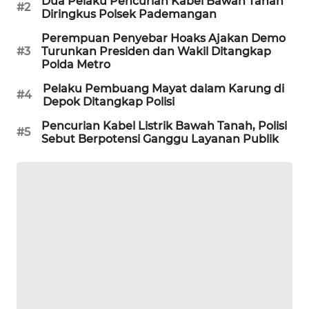
Dua Pelaku Pencurian Kabel Bawah Tanah
#2
Diringkus Polsek Pademangan
WAHANA
DESA
Perempuan Penyebar Hoaks Ajakan Demo
WISATA
#3
Turunkan Presiden dan Wakil Ditangkap
Polda Metro
LAPAK
Pelaku Pembuang Mayat dalam Karung di
WAHANA
#4
Depok Ditangkap Polisi
Pencurian Kabel Listrik Bawah Tanah, Polisi
Wahana
#5
Sebut Berpotensi Ganggu Layanan Publik
Network
KONSUMEN
LISTRIK
MASYARAKAT
KELISTRIKAN
WALINKI
ID