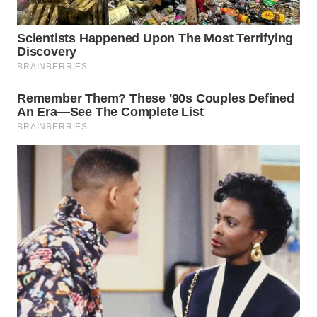
WN
TAPANULI
SELATAN
WN
TANJUNG
LESUNG
WN
KARO
WN
SIMALUNGUN
WN
LABUHANBATU
WN