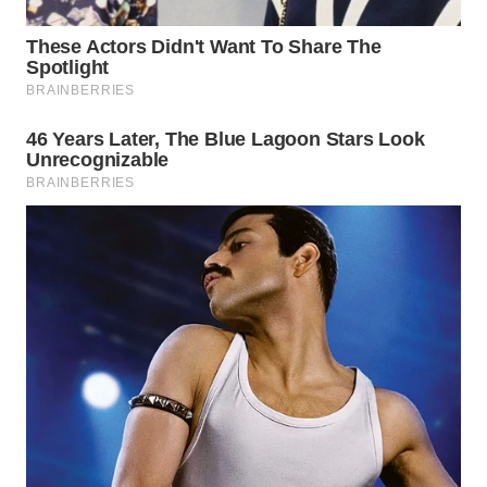
TAPANULI
TENGAH
WN DELI
SERDANG
WN
TEBING
TINGGI
WN
PAKPAK
WN
KARAWANG
WN
BEKASI