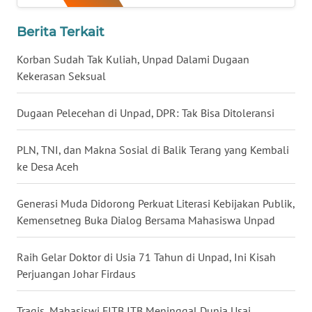
WN
Berita Terkait
NUSANTARA
Korban Sudah Tak Kuliah, Unpad Dalami Dugaan
WN
Kekerasan Seksual
JOGJA
Dugaan Pelecehan di Unpad, DPR: Tak Bisa Ditoleransi
WN
JATIM
PLN, TNI, dan Makna Sosial di Balik Terang yang Kembali
ke Desa Aceh
WN
BALI
Generasi Muda Didorong Perkuat Literasi Kebijakan Publik,
Kemensetneg Buka Dialog Bersama Mahasiswa Unpad
WN
KALBAR
Raih Gelar Doktor di Usia 71 Tahun di Unpad, Ini Kisah
Perjuangan Johar Firdaus
WN
KALTENG
Tragis, Mahasiswi FITB ITB Meninggal Dunia Usai