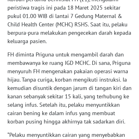
peristiwa tragis ini pada 18 Maret 2025 sekitar
KARIR
pukul 01.00 WIB di lantai 7 Gedung Maternal &
Child Health Center (MCHC) RSHS. Saat itu, pelaku
DISCLAIMER
berpura-pura melakukan pengecekan darah kepada
keluarga pasien.
Wahana
News
FH diminta Priguna untuk mengambil darah dan
Regional
membawanya ke ruang IGD MCHC. Di sana, Priguna
menyuruh FH mengenakan pakaian operasi warna
WN
hijau. Tanpa curiga, korban mengikuti instruksi. Ia
SUMUT
kemudian disuntik dengan jarum di tangan kiri dan
kanan sebanyak sekitar 15 kali, yang terhubung ke
WN
selang infus. Setelah itu, pelaku menyuntikkan
JAKARTA
cairan bening ke dalam infus yang membuat
korban pusing hingga akhirnya tak sadarkan diri.
WN
JABAR
“Pelaku menyuntikkan cairan yang menyebabkan