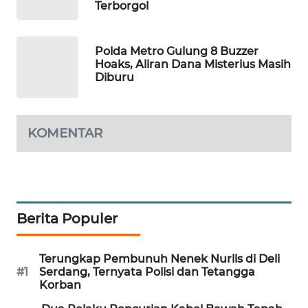
Terborgol
WAHANA
SPORT
Polda Metro Gulung 8 Buzzer
Hoaks, Aliran Dana Misterius Masih
WAHANA
Diburu
UMKM
WAHANA
KOMENTAR
SELEB
WAHANA
PERSONA
Berita Populer
WAHANA
OTOMOTIF
Terungkap Pembunuh Nenek Nurlis di Deli
#1
Serdang, Ternyata Polisi dan Tetangga
WAHANA
Korban
HEALTH