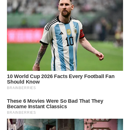
WN
SUMEDANG
WN
CIANJUR
WN
KEPULAUAN
SERIBU
WN
TANGERANG
WN
BINJAI
WN
CIREBON