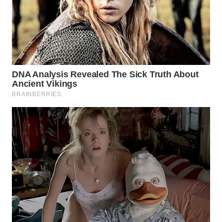
WN
PRIANGAN
TIMUR
WN
SEMARANG
WN
SOLO
WN
BOROBUDUR
WN
MADURA
WN
SURABAYA