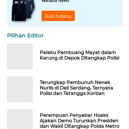
Wahana News
Wahana
Media
Buka Katalog
Group
WAHANA
Pilihan Editor
NEWS
WAHANA
Pelaku Pembuang Mayat dalam
Karung di Depok Ditangkap Polisi
TANI
WAHANA
ADVOKAT
Terungkap Pembunuh Nenek
Nurlis di Deli Serdang, Ternyata
Polisi dan Tetangga Korban
WAHANA
INFRASTRUKTUR
Perempuan Penyebar Hoaks
WAHANA
Ajakan Demo Turunkan Presiden
KONSUMEN
dan Wakil Ditangkap Polda Metro