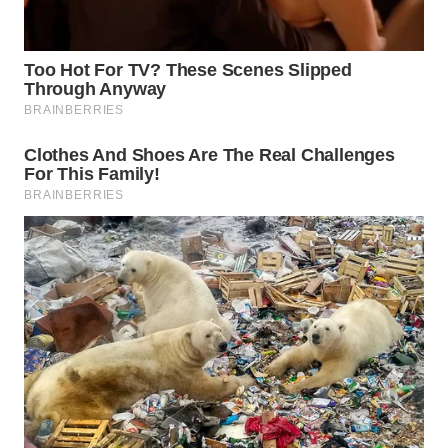
WN
MALUKU
WN
MALUT
WN
DAIRI
WN
DANAU
TOBA
WN
NIAS
WN
LANGKAT