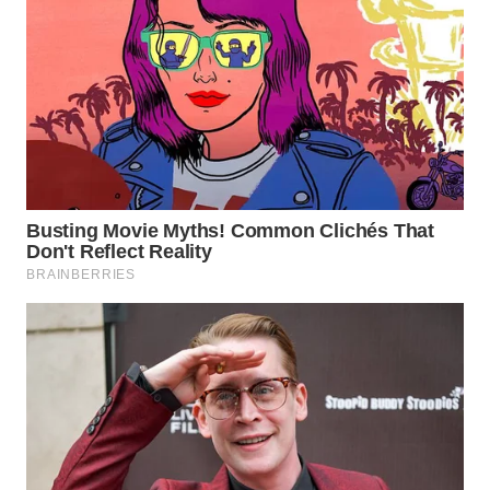
WN
BOGOR
WN
DEPOK
WN
TAPANULI
UTARA
WN
SAMOSIR
WN
PADANG
LAWAS