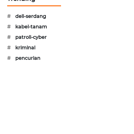
PORTAL
KONSUMEN
#
deli-serdang
#
kabel-tanam
FORWAMKI
#
patroli-cyber
ALPERKLINAS
#
kriminal
#
pencurian
FORJASIDA
TAMBANG
NEWS
SITUNGIR
NEWS
SIDIKALANG
NEWS