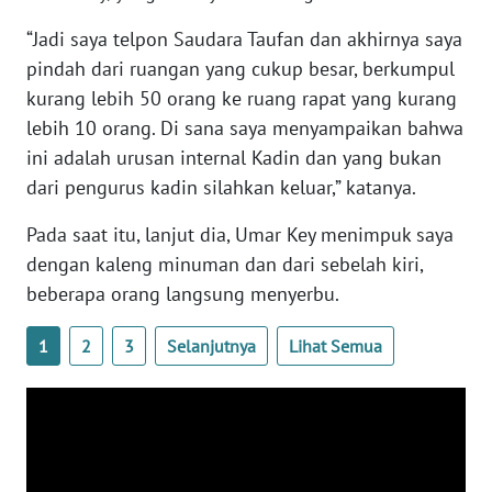
WN
“Jadi saya telpon Saudara Taufan dan akhirnya saya
BANTEN
pindah dari ruangan yang cukup besar, berkumpul
kurang lebih 50 orang ke ruang rapat yang kurang
WN
NTT
lebih 10 orang. Di sana saya menyampaikan bahwa
ini adalah urusan internal Kadin dan yang bukan
WN
dari pengurus kadin silahkan keluar,” katanya.
KEPRI
Pada saat itu, lanjut dia, Umar Key menimpuk saya
WN
dengan kaleng minuman dan dari sebelah kiri,
PAPUA
beberapa orang langsung menyerbu.
WN
1
2
3
Selanjutnya
Lihat Semua
PAPUA
BARAT
WN
RIAU