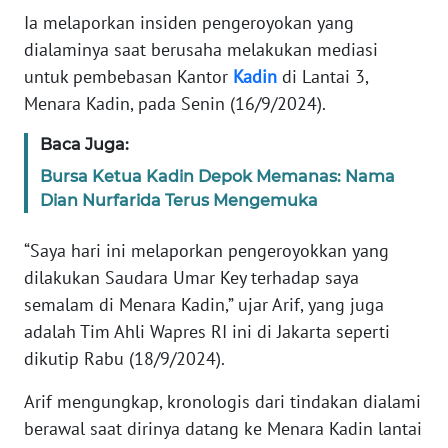
Informasi
Ia melaporkan insiden pengeroyokan yang
dialaminya saat berusaha melakukan mediasi
INDEKS
BERITA
untuk pembebasan Kantor
Kadin
di Lantai 3,
Menara Kadin, pada Senin (16/9/2024).
KONTAK
Baca Juga:
KAMI
Bursa Ketua Kadin Depok Memanas: Nama
INFO
Dian Nurfarida Terus Mengemuka
IKLAN
“Saya hari ini melaporkan pengeroyokkan yang
TENTANG
dilakukan Saudara Umar Key terhadap saya
KAMI
semalam di Menara Kadin,” ujar Arif, yang juga
adalah Tim Ahli Wapres RI ini di Jakarta seperti
PEDOMAN
dikutip Rabu (18/9/2024).
MEDIA
SIBER
Arif mengungkap, kronologis dari tindakan dialami
berawal saat dirinya datang ke Menara Kadin lantai
REDAKSI