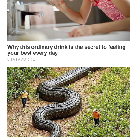
WN
MALUKU
WN
MALUT
WN
DAIRI
WN
DANAU
TOBA
WN
NIAS
WN
LANGKAT