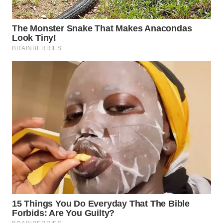
WN
TAPANULI
SELATAN
WN
TANJUNG
LESUNG
WN
KARO
WN
SIMALUNGUN
WN
LABUHANBATU
WN