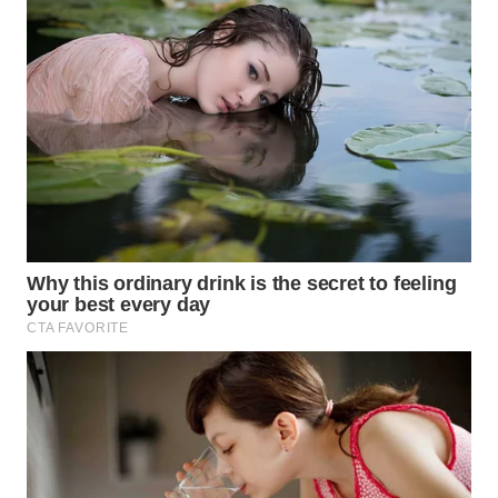
WN
KALTARA
WN
KALSEL
WN
KALTIM
WN
SULSEL
WN
GORONTALO
WN
SULUT