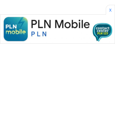
X
WAHANA MEDIA GROUP
|
|
|
WAHANA NEWS co
WAHANA TANI
WAHANA ADVOKAT