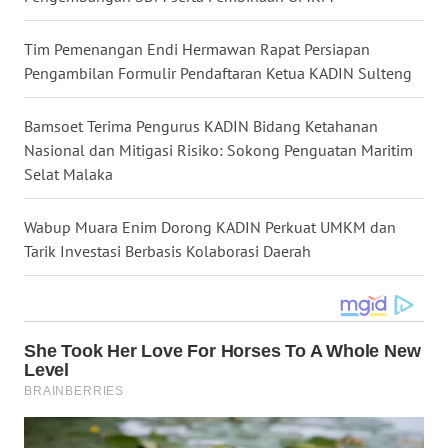
WN
NUSANTARA
Tim Pemenangan Endi Hermawan Rapat Persiapan
Pengambilan Formulir Pendaftaran Ketua KADIN Sulteng
WN
JOGJA
Bamsoet Terima Pengurus KADIN Bidang Ketahanan
Nasional dan Mitigasi Risiko: Sokong Penguatan Maritim
WN
Selat Malaka
JATIM
Wabup Muara Enim Dorong KADIN Perkuat UMKM dan
WN
Tarik Investasi Berbasis Kolaborasi Daerah
BALI
WN
KALBAR
WN
KALTENG