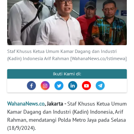
SAINS-TEKNO
KESEHATAN
INTERNASIONAL
Staf Khusus Ketua Umum Kamar Dagang dan Industri
SERBA-SERBI
(Kadin) Indonesia Arif Rahman [WahanaNews.co/Istimewa]
PENDIDIKAN
Ikuti Kami di:
OLAHRAGA
WahanaNews.co
, Jakarta -
Staf Khusus Ketua Umum
OPINI
Kamar Dagang dan Industri (Kadin) Indonesia, Arif
Rahman, mendatangi Polda Metro Jaya pada Selasa
EDITORIAL
(18/9/2024).