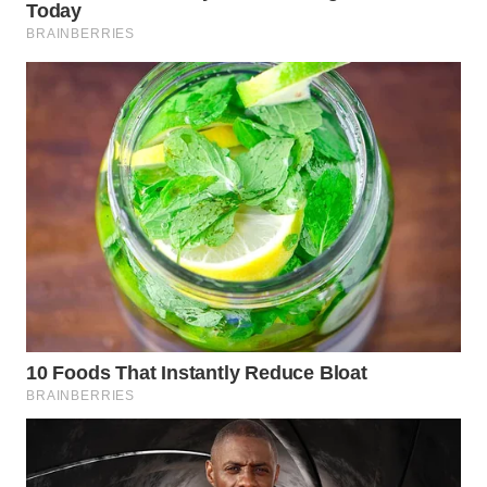
WN
NATUNA
WN
BINTAN
WN
MANDALIKA
WN
LIKUPANG
WN
LABUANBAJO
WN
BORNEO