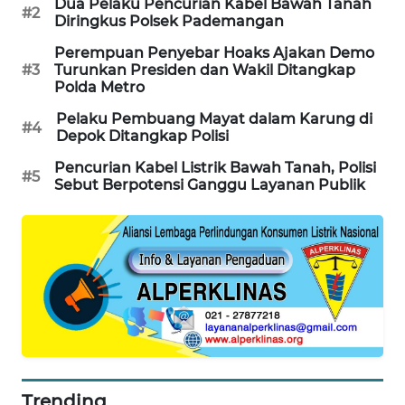
Dua Pelaku Pencurian Kabel Bawah Tanah
#2
Diringkus Polsek Pademangan
MAWAKA
ID
Perempuan Penyebar Hoaks Ajakan Demo
#3
Turunkan Presiden dan Wakil Ditangkap
Polda Metro
MARTABAT
NET
Pelaku Pembuang Mayat dalam Karung di
#4
Depok Ditangkap Polisi
PLN
Pencurian Kabel Listrik Bawah Tanah, Polisi
#5
WATCH
Sebut Berpotensi Ganggu Layanan Publik
MKLI
LPKKI
LKKI
KOPEKLIN
Trending