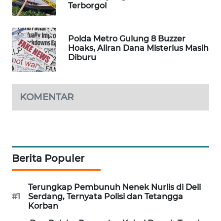
Terborgol
WAHANA
DESA
WISATA
Polda Metro Gulung 8 Buzzer
Hoaks, Aliran Dana Misterius Masih
Diburu
LAPAK
WAHANA
Wahana
KOMENTAR
Network
KONSUMEN
LISTRIK
Berita Populer
MASYARAKAT
KELISTRIKAN
Terungkap Pembunuh Nenek Nurlis di Deli
#1
Serdang, Ternyata Polisi dan Tetangga
WALINKI
Korban
ID