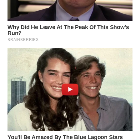
WN
PRIANGAN
TIMUR
WN
SEMARANG
WN
SOLO
WN
BOROBUDUR
WN
MADURA
WN
SURABAYA