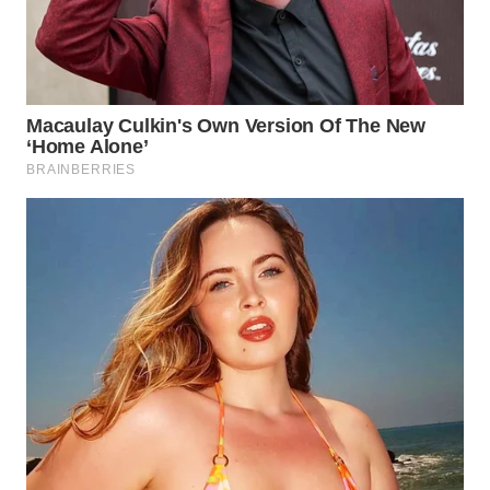
WN
SUMEDANG
WN
CIANJUR
WN
KEPULAUAN
SERIBU
WN
TANGERANG
WN
BINJAI
WN
CIREBON