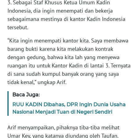
3. Sebagai Staf Khusus Ketua Umum Kadin
Indonesia, dia ingin menempati dan bekerja
KARIR
sebagaimana mestinya di kantor Kadin Indonesia
tersebut.
DISCLAIMER
“Kita ingin menempati kantor kita. Saya membawa
Wahana
barang bukti karena kita melakukan kontrak
News
dengan gedung, bahwa kita lah yang menyewa
Regional
ruangan itu untuk Kantor Kadin di lantai 3. Ternyata
di sana sudah kumpul banyak orang yang saya
WN
SUMUT
tidak kenal,” ungkap Arif.
Baca Juga:
WN
JAKARTA
RUU KADIN Dibahas, DPR Ingin Dunia Usaha
Nasional Menjadi Tuan di Negeri Sendiri
WN
JABAR
Arif menyampaikan, pihaknya tiba-tiba melihat
Umar Key, yang katanya diundang oleh Taufan.