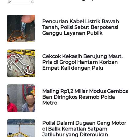
WAHANA
SPORT
Pencurian Kabel Listrik Bawah
Tanah, Polisi Sebut Berpotensi
WAHANA
Ganggu Layanan Publik
UMKM
WAHANA
Cekcok Kekasih Berujung Maut,
SELEB
Pria di Grogol Hantam Korban
Empat Kali dengan Palu
WAHANA
PERSONA
Maling Rp1,2 Miliar Modus Gembos
Ban Diringkos Resmob Polda
WAHANA
Metro
OTOMOTIF
WAHANA
Polisi Dalami Dugaan Geng Motor
HEALTH
di Balik Kematian Satpam
Jatiluhur yang Ditemukan