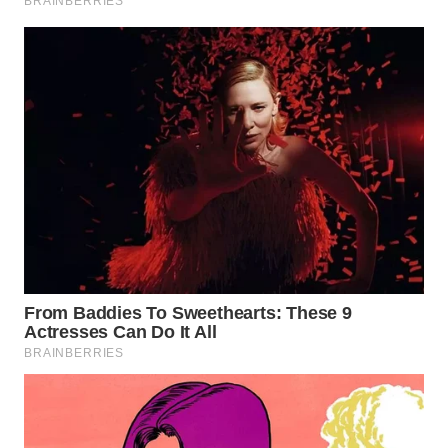
TAPANULI
TENGAH
WN DELI
SERDANG
WN
TEBING
TINGGI
WN
PAKPAK
WN
KARAWANG
WN
BEKASI