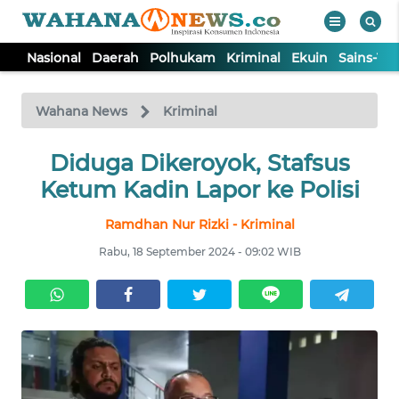
Nasional
Daerah
Polhukam
Kriminal
Ekuin
Sains-Te
WAHANA
Tutup
TV
Wahana News
Kriminal
NASIONAL
Diduga Dikeroyok, Stafsus
Ketum Kadin Lapor ke Polisi
DAERAH
Ramdhan Nur Rizki - Kriminal
Rabu, 18 September 2024 - 09:02 WIB
POLHUKAM
KRIMINAL
EKUIN