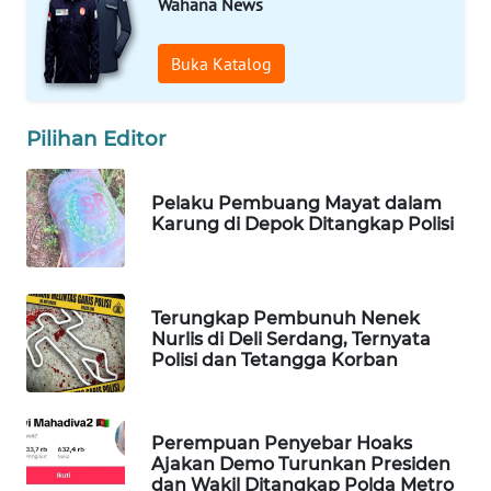
Wahana News
WAHANA
LISTRIK
Buka Katalog
WAHANA
TRAVEL
Pilihan Editor
WAHANA
Pelaku Pembuang Mayat dalam
TV
Karung di Depok Ditangkap Polisi
WAHANANEWS
ID
Terungkap Pembunuh Nenek
Nurlis di Deli Serdang, Ternyata
WAHANANEWS
Polisi dan Tetangga Korban
CO ID
WAHANANEWS
Perempuan Penyebar Hoaks
NET
Ajakan Demo Turunkan Presiden
dan Wakil Ditangkap Polda Metro