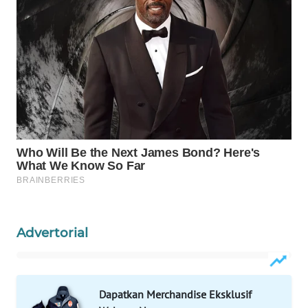
Wahana
Media
Group
WAHANA
NEWS
WAHANA
TANI
WAHANA
ADVOKAT
WAHANA
Advertorial
INFRASTRUKTUR
WAHANA
KONSUMEN
Dapatkan Merchandise Eksklusif