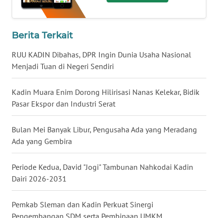
WN
BABEL
Berita Terkait
WN
RUU KADIN Dibahas, DPR Ingin Dunia Usaha Nasional
SUMBAR
Menjadi Tuan di Negeri Sendiri
WN
Kadin Muara Enim Dorong Hilirisasi Nanas Kelekar, Bidik
SUMSEL
Pasar Ekspor dan Industri Serat
WN
Bulan Mei Banyak Libur, Pengusaha Ada yang Meradang
BENGKULU
Ada yang Gembira
WN
Periode Kedua, David "Jogi" Tambunan Nahkodai Kadin
LAMPUNG
Dairi 2026-2031
WN
Pemkab Sleman dan Kadin Perkuat Sinergi
JATENG
Pengembangan SDM serta Pembinaan UMKM