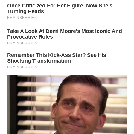
WN
INDRAMAYU
WN
KUNINGAN
WN
MAJALENGKA
WN
SUBANG
WN
SUKABUMI
WN
PURWAKARTA