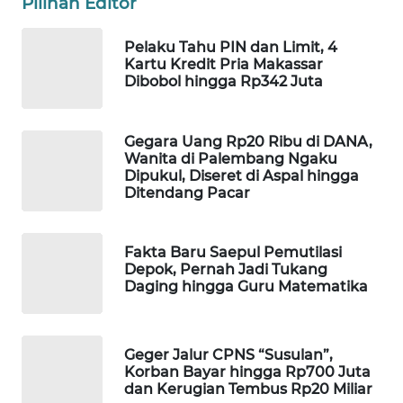
Pilihan Editor
WAHANA
SPORT
Pelaku Tahu PIN dan Limit, 4
Kartu Kredit Pria Makassar
Dibobol hingga Rp342 Juta
WAHANA
UMKM
Gegara Uang Rp20 Ribu di DANA,
WAHANA
Wanita di Palembang Ngaku
SELEB
Dipukul, Diseret di Aspal hingga
Ditendang Pacar
WAHANA
PERSONA
Fakta Baru Saepul Pemutilasi
Depok, Pernah Jadi Tukang
Daging hingga Guru Matematika
WAHANA
OTOMOTIF
Geger Jalur CPNS “Susulan”,
WAHANA
Korban Bayar hingga Rp700 Juta
HEALTH
dan Kerugian Tembus Rp20 Miliar