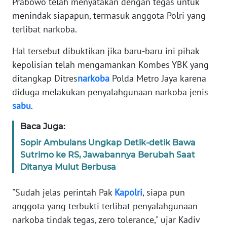
Prabowo telah menyatakan dengan tegas untuk
Informasi
menindak siapapun, termasuk anggota Polri yang
INDEKS
terlibat narkoba.
BERITA
Hal tersebut dibuktikan jika baru-baru ini pihak
KONTAK
kepolisian telah mengamankan Kombes YBK yang
KAMI
ditangkap Ditres
narkoba
Polda Metro Jaya karena
diduga melakukan penyalahgunaan narkoba jenis
INFO
sabu
.
IKLAN
Baca Juga:
TENTANG
Sopir Ambulans Ungkap Detik-detik Bawa
KAMI
Sutrimo ke RS, Jawabannya Berubah Saat
Ditanya Mulut Berbusa
PEDOMAN
MEDIA
"Sudah jelas perintah Pak
Kapolri
, siapa pun
SIBER
anggota yang terbukti terlibat penyalahgunaan
narkoba tindak tegas, zero tolerance," ujar Kadiv
REDAKSI