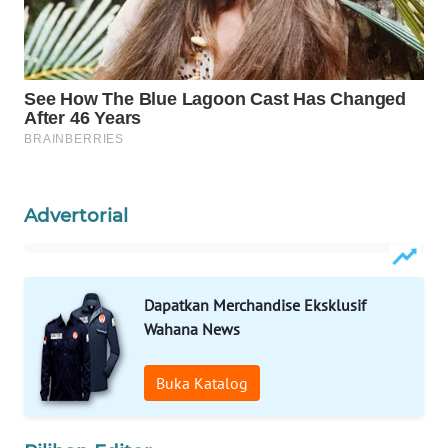
WAHANA
LISTRIK
WAHANA
TRAVEL
WAHANA
TV
Advertorial
WAHANANEWS
ID
Dapatkan Merchandise Eksklusif
WAHANANEWS
Wahana News
CO ID
Buka Katalog
WAHANANEWS
NET