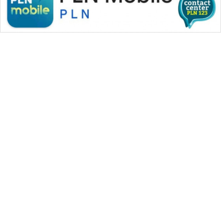
WAHANA MEDIA GROUP
|
|
|
WAHANA NEWS co
WAHANA TANI
WAHANA ADVOKAT
|
|
WAHANA INFRASTRUKTUR
WAHANA KONSUMEN
|
|
|
WAHANA LISTRIK
WAHANA TRAVEL
WAHANA TV
|
|
|
WAHANANEWS id
WAHANANEWS CO ID
WAHANANEWS NET
|
|
|
WAHANA SPORT ID
Wahana UMKM
Wahana Seleb
|
|
|
Wahana Persona
Wahana Otomotif
Wahana Health