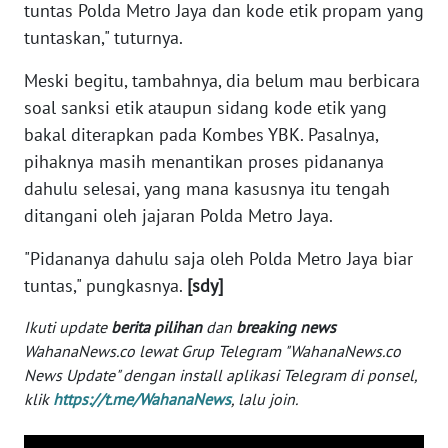
tuntas Polda Metro Jaya dan kode etik propam yang
WN
tuntaskan," tuturnya.
BANTEN
Meski begitu, tambahnya, dia belum mau berbicara
WN
soal sanksi etik ataupun sidang kode etik yang
NTT
bakal diterapkan pada Kombes YBK. Pasalnya,
pihaknya masih menantikan proses pidananya
WN
KEPRI
dahulu selesai, yang mana kasusnya itu tengah
ditangani oleh jajaran Polda Metro Jaya.
WN
"Pidananya dahulu saja oleh Polda Metro Jaya biar
PAPUA
tuntas," pungkasnya.
[sdy]
WN
Ikuti update
berita pilihan
dan
breaking news
PAPUA
WahanaNews.co lewat Grup Telegram "WahanaNews.co
BARAT
News Update" dengan install aplikasi Telegram di ponsel,
klik
https://t.me/WahanaNews
, lalu join.
WN
RIAU