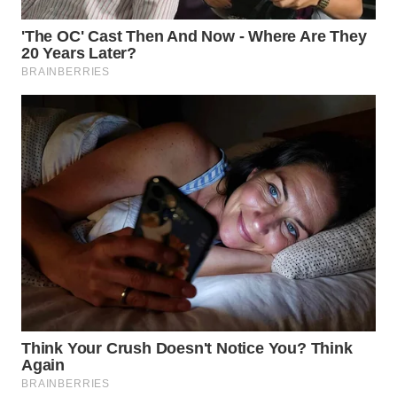
WN
PRIANGAN
TIMUR
WN
SEMARANG
WN
SOLO
WN
BOROBUDUR
WN
MADURA
WN
SURABAYA