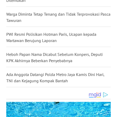
Ditemukan
WN
NUSANTARA
Warga Diminta Tetap Tenang dan Tidak Terprovokasi Pasca
Tawuran
WN
JOGJA
PWI Resmi Polisikan Hotman Paris, Ucapan kepada
Wartawan Berujung Laporan
WN
JATIM
Heboh Papan Nama Dicabut Sebelum Konpers, Deputi
KPK Akhirnya Beberkan Penyebabnya
WN
BALI
Ada Anggota Datangi Polda Metro Jaya Kamis Dini Hari,
TNI dan Kejagung Kompak Bantah
WN
KALBAR
WN
KALTENG