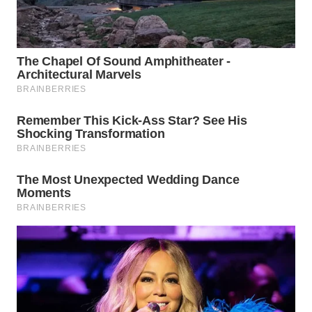
WN
SUMEDANG
WN
CIANJUR
WN
KEPULAUAN
SERIBU
WN
TANGERANG
WN
BINJAI
WN
CIREBON