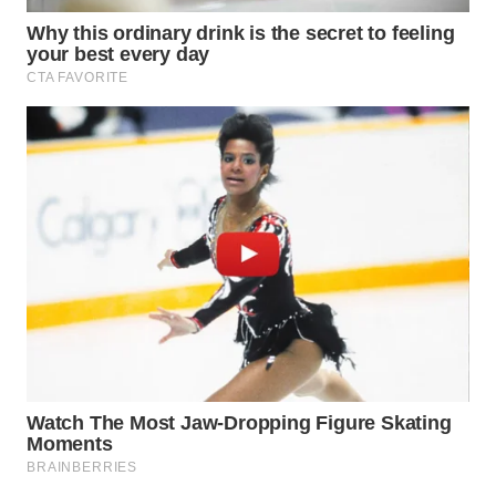
WN
TAPANULI
SELATAN
WN
TANJUNG
LESUNG
WN
KARO
WN
SIMALUNGUN
WN
LABUHANBATU
WN