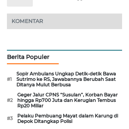
MAWAKA
ID
KOMENTAR
MARTABAT
NET
PLN
Berita Populer
WATCH
Sopir Ambulans Ungkap Detik-detik Bawa
MKLI
#1
Sutrimo ke RS, Jawabannya Berubah Saat
Ditanya Mulut Berbusa
LPKKI
Geger Jalur CPNS “Susulan”, Korban Bayar
#2
hingga Rp700 Juta dan Kerugian Tembus
LKKI
Rp20 Miliar
Pelaku Pembuang Mayat dalam Karung di
#3
KOPEKLIN
Depok Ditangkap Polisi