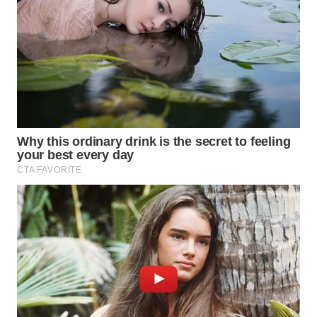
Wahana
Media
Group
WAHANA
NEWS
WAHANA
TANI
WAHANA
ADVOKAT
WAHANA
INFRASTRUKTUR
WAHANA
KONSUMEN