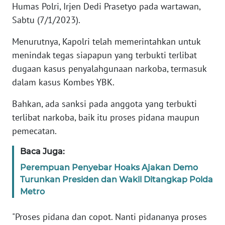
Humas Polri, Irjen Dedi Prasetyo pada wartawan,
Sabtu (7/1/2023).
KARIR
Menurutnya, Kapolri telah memerintahkan untuk
DISCLAIMER
menindak tegas siapapun yang terbukti terlibat
dugaan kasus penyalahgunaan narkoba, termasuk
Wahana
dalam kasus Kombes YBK.
News
Regional
Bahkan, ada sanksi pada anggota yang terbukti
terlibat narkoba, baik itu proses pidana maupun
WN
pemecatan.
SUMUT
Baca Juga:
WN
Perempuan Penyebar Hoaks Ajakan Demo
JAKARTA
Turunkan Presiden dan Wakil Ditangkap Polda
Metro
WN
JABAR
"Proses pidana dan copot. Nanti pidananya proses