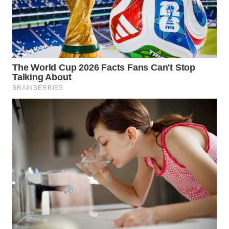
WN
MALUKU
WN
MALUT
WN
DAIRI
WN
DANAU
TOBA
WN
NIAS
WN
LANGKAT