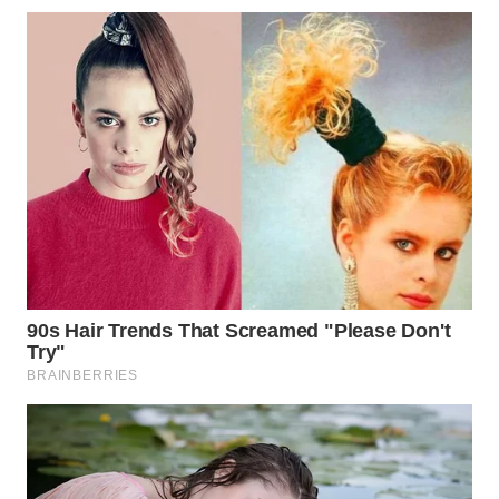
WN
NATUNA
WN
BINTAN
WN
MANDALIKA
WN
LIKUPANG
WN
LABUANBAJO
WN
BORNEO