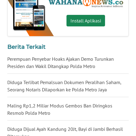
WN
BABEL
Install Aplikasi
WN
SUMBAR
Berita Terkait
WN
Perempuan Penyebar Hoaks Ajakan Demo Turunkan
SUMSEL
Presiden dan Wakil Ditangkap Polda Metro
WN
Diduga Terlibat Pemalsuan Dokumen Peralihan Saham,
BENGKULU
Seorang Notaris Dilaporkan ke Polda Metro Jaya
WN
LAMPUNG
Maling Rp1,2 Miliar Modus Gembos Ban Diringkos
Resmob Polda Metro
WN
JATENG
Diduga Dijual Ayah Kandung 20Jt, Bayi di Jambi Berhasil