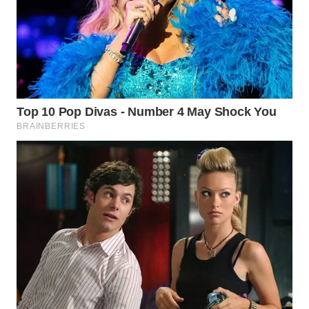
WN
INDRAMAYU
WN
KUNINGAN
WN
MAJALENGKA
WN
SUBANG
WN
SUKABUMI
WN
PURWAKARTA