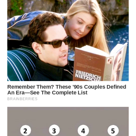
TAPANULI
TENGAH
WN DELI
SERDANG
WN
TEBING
TINGGI
WN
PAKPAK
WN
KARAWANG
WN
BEKASI