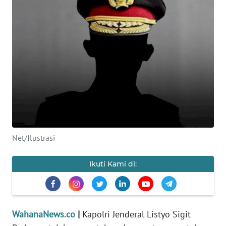
SAINS-TEKNO
KESEHATAN
INTERNASIONAL
SERBA-SERBI
PENDIDIKAN
Net/Ilustrasi
OLAHRAGA
Ikuti Kami di:
OPINI
EDITORIAL
WahanaNews.co
|
Kapolri Jenderal Listyo Sigit