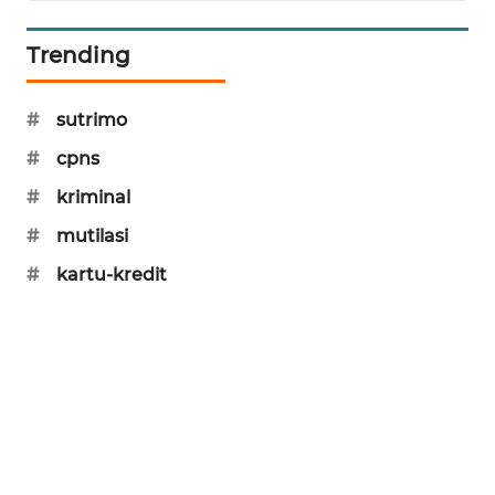
SIBARAGAS
Trending
NEWS
METRO
#
sutrimo
SIANTAR
NEWS
#
cpns
#
kriminal
METRO
#
mutilasi
MEDAN
NEWS
#
kartu-kredit
METRO
JAKARTA
NEWS
KRT
NEWS