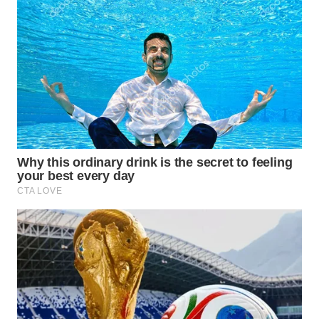
WN
KALTARA
WN
KALSEL
WN
KALTIM
WN
SULSEL
WN
GORONTALO
WN
SULUT