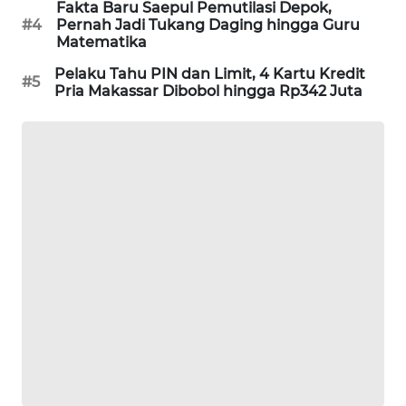
Fakta Baru Saepul Pemutilasi Depok,
PORTAL
#4
Pernah Jadi Tukang Daging hingga Guru
KONSUMEN
Matematika
Pelaku Tahu PIN dan Limit, 4 Kartu Kredit
#5
FORWAMKI
Pria Makassar Dibobol hingga Rp342 Juta
ALPERKLINAS
FORJASIDA
TAMBANG
NEWS
SITUNGIR
NEWS
SIDIKALANG
NEWS