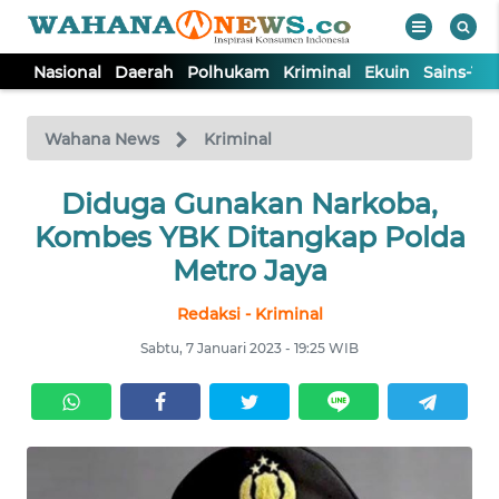
Nasional
Daerah
Polhukam
Kriminal
Ekuin
Sains-Te
WAHANA
Tutup
TV
Wahana News
Kriminal
NASIONAL
Diduga Gunakan Narkoba,
Kombes YBK Ditangkap Polda
DAERAH
Metro Jaya
Redaksi - Kriminal
POLHUKAM
Sabtu, 7 Januari 2023 - 19:25 WIB
KRIMINAL
EKUIN