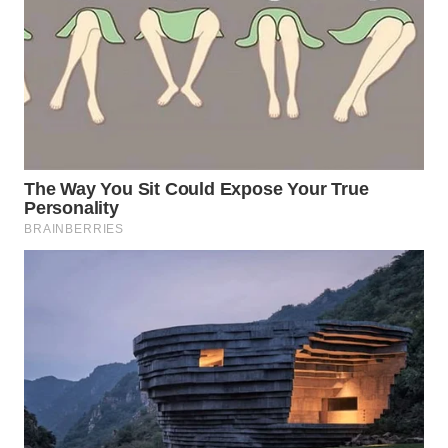
WN
BOGOR
WN
DEPOK
WN
TAPANULI
UTARA
WN
SAMOSIR
WN
PADANG
LAWAS