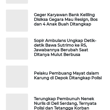
WAHANA
DESA
Geger Karyawan Bank Keliling
WISATA
Disiksa Gegara Mau Resign, Bos
dan 4 Anak Buah Ditangkap
LAPAK
WAHANA
Sopir Ambulans Ungkap Detik-
detik Bawa Sutrimo ke RS,
Wahana
Jawabannya Berubah Saat
Network
Ditanya Mulut Berbusa
KONSUMEN
LISTRIK
Pelaku Pembuang Mayat dalam
Karung di Depok Ditangkap Polisi
MASYARAKAT
KELISTRIKAN
Terungkap Pembunuh Nenek
WALINKI
Nurlis di Deli Serdang, Ternyata
ID
Polisi dan Tetangga Korban