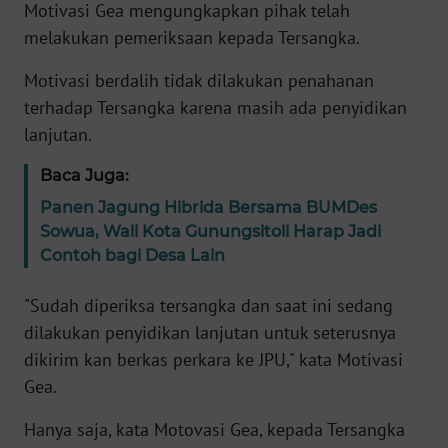
Motivasi Gea mengungkapkan pihak telah
melakukan pemeriksaan kepada Tersangka.
KARIR
Motivasi berdalih tidak dilakukan penahanan
DISCLAIMER
terhadap Tersangka karena masih ada penyidikan
lanjutan.
Wahana
News
Baca Juga:
Regional
Panen Jagung Hibrida Bersama BUMDes
Sowua, Wali Kota Gunungsitoli Harap Jadi
WN
Contoh bagi Desa Lain
SUMUT
"Sudah diperiksa tersangka dan saat ini sedang
WN
dilakukan penyidikan lanjutan untuk seterusnya
JAKARTA
dikirim kan berkas perkara ke JPU," kata Motivasi
Gea.
WN
JABAR
Hanya saja, kata Motovasi Gea, kepada Tersangka