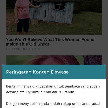
WN
BOGOR
WN
DEPOK
WN
TAPANULI
UTARA
WN
Peringatan Konten Dewasa
SAMOSIR
WN
Berita ini hanya dikhususkan untuk pembaca yang sudah
PADANG
dewasa atau berumur lebih dari 18 tahun.
LAWAS
Dengan menyatakan anda sudah cukup umur, anda sudah