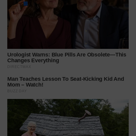
TAPANULI
TENGAH
WN DELI
SERDANG
WN
TEBING
TINGGI
WN
PAKPAK
WN
KARAWANG
WN
BEKASI