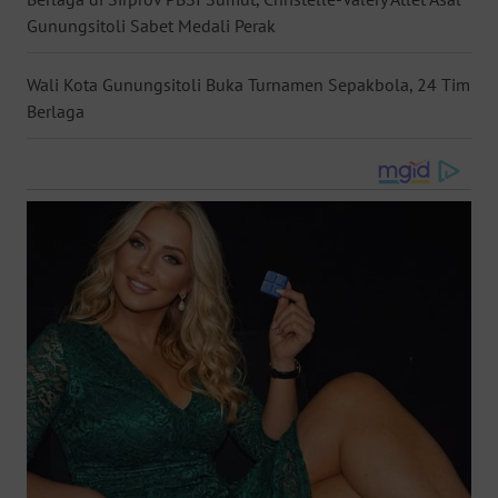
Gunungsitoli Sabet Medali Perak
WN
NUSANTARA
Wali Kota Gunungsitoli Buka Turnamen Sepakbola, 24 Tim
Berlaga
WN
JOGJA
WN
JATIM
WN
BALI
WN
KALBAR
WN
KALTENG