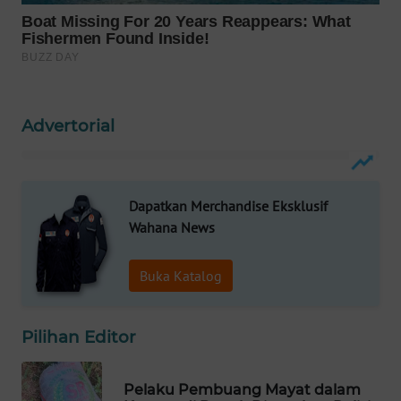
WN
NATUNA
WN
BINTAN
Advertorial
WN
MANDALIKA
Dapatkan Merchandise Eksklusif
WN
Wahana News
LIKUPANG
Buka Katalog
WN
LABUANBAJO
Pilihan Editor
WN
BORNEO
Pelaku Pembuang Mayat dalam