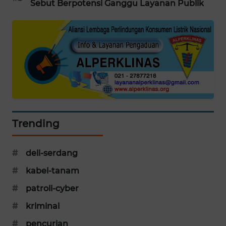
Sebut Berpotensi Ganggu Layanan Publik
WAHANA
DESA
WISATA
LAPAK
WAHANA
Wahana
Network
Trending
KONSUMEN
LISTRIK
#
deli-serdang
MASYARAKAT
#
kabel-tanam
KELISTRIKAN
#
patroli-cyber
WALINKI
#
kriminal
ID
#
pencurian