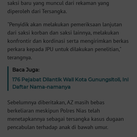
Informasi
saksi baru yang muncul dari rekaman yang
diperoleh dari Tersangka.
INDEKS
BERITA
"Penyidik akan melakukan pemeriksaan lanjutan
dari saksi korban dan saksi lainnya, melakukan
KONTAK
konfrontir dan kordinasi serta mengirimkan berkas
KAMI
perkara kepada JPU untuk dilakukan penelitian,"
terangnya.
INFO
IKLAN
Baca Juga:
176 Pejabat Dilantik Wali Kota Gunungsitoli, Ini
TENTANG
Daftar Nama-namanya
KAMI
Sebelumnya diberitakan, AZ masih bebas
PEDOMAN
berkeliaran meskipun Polres Nias telah
MEDIA
menetapkannya sebagai tersangka kasus dugaan
SIBER
pencabulan terhadap anak di bawah umur.
REDAKSI