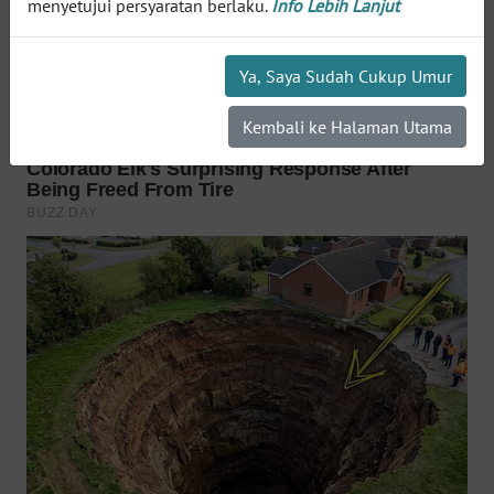
WN
menyetujui persyaratan berlaku.
Info Lebih Lanjut
SUMEDANG
Ya, Saya Sudah Cukup Umur
WN
CIANJUR
Kembali ke Halaman Utama
WN
KEPULAUAN
SERIBU
WN
TANGERANG
WN
BINJAI
WN
CIREBON