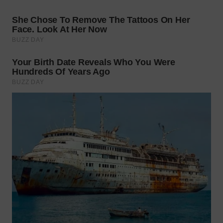
WN
PRIANGAN
TIMUR
WN
SEMARANG
WN
SOLO
WN
BOROBUDUR
WN
MADURA
WN
SURABAYA