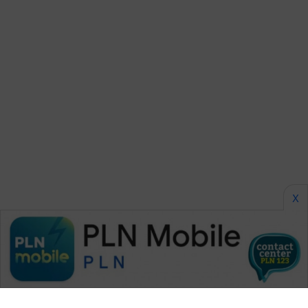
CILEUNGSI
NEWS
BERKAT
NEWS
BERAMPU
NEWS
ANUGERAH
NEWS
X
AKHLAK
ID
PERAPKI
NEWS