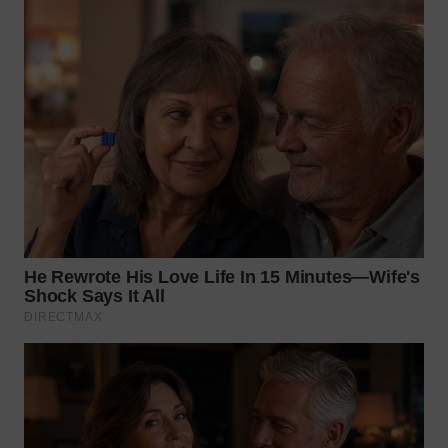
WN
TAPANULI
SELATAN
WN
TANJUNG
LESUNG
WN
KARO
WN
SIMALUNGUN
WN
LABUHANBATU
WN