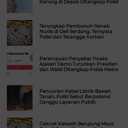
Karung di Depok Ditangkap Polisi
Wahana
Media
Group
Terungkap Pembunuh Nenek
WAHANA
Nurlis di Deli Serdang, Ternyata
NEWS
Polisi dan Tetangga Korban
WAHANA
TANI
Perempuan Penyebar Hoaks
Ajakan Demo Turunkan Presiden
dan Wakil Ditangkap Polda Metro
WAHANA
ADVOKAT
Pencurian Kabel Listrik Bawah
WAHANA
Tanah, Polisi Sebut Berpotensi
INFRASTRUKTUR
Ganggu Layanan Publik
WAHANA
KONSUMEN
Cekcok Kekasih Berujung Maut,