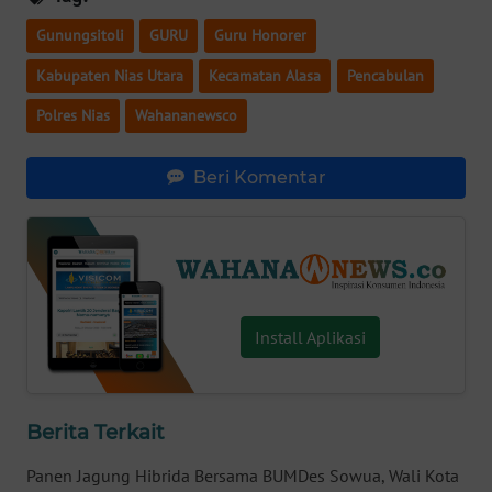
Gunungsitoli
GURU
Guru Honorer
WN
SERAMBI
Kabupaten Nias Utara
Kecamatan Alasa
Pencabulan
Polres Nias
Wahananewsco
WN
JAMBI
Beri Komentar
WN
SULTRA
WN
NTB
Install Aplikasi
WN
SULTENG
Berita Terkait
WN
SULBAR
Panen Jagung Hibrida Bersama BUMDes Sowua, Wali Kota