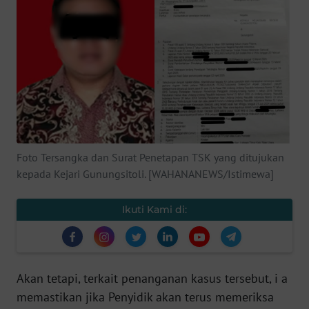
SAINS-TEKNO
KESEHATAN
INTERNASIONAL
SERBA-SERBI
Foto Tersangka dan Surat Penetapan TSK yang ditujukan
PENDIDIKAN
kepada Kejari Gunungsitoli. [WAHANANEWS/Istimewa]
OLAHRAGA
Ikuti Kami di:
OPINI
EDITORIAL
Akan tetapi, terkait penanganan kasus tersebut, i a
memastikan jika Penyidik akan terus memeriksa