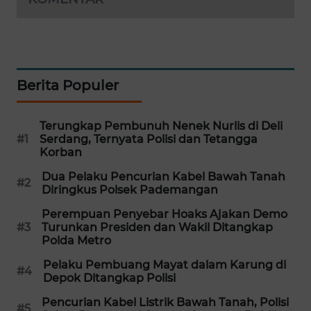
WAHANA
SPORT
WAHANA
Berita Populer
UMKM
WAHANA
Terungkap Pembunuh Nenek Nurlis di Deli
SELEB
#1
Serdang, Ternyata Polisi dan Tetangga
Korban
WAHANA
Dua Pelaku Pencurian Kabel Bawah Tanah
#2
PERSONA
Diringkus Polsek Pademangan
Perempuan Penyebar Hoaks Ajakan Demo
WAHANA
#3
Turunkan Presiden dan Wakil Ditangkap
OTOMOTIF
Polda Metro
Pelaku Pembuang Mayat dalam Karung di
#4
WAHANA
Depok Ditangkap Polisi
HEALTH
Pencurian Kabel Listrik Bawah Tanah, Polisi
#5