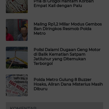
Pria di Grogol Hantam Korban
Empat Kali dengan Palu
WAHANA
LISTRIK
Maling Rp1,2 Miliar Modus Gembos
WAHANA
Ban Diringkos Resmob Polda
TRAVEL
Metro
WAHANA
TV
Polisi Dalami Dugaan Geng Motor
di Balik Kematian Satpam
Jatiluhur yang Ditemukan
WAHANANEWS
Terborgol
ID
WAHANANEWS
Polda Metro Gulung 8 Buzzer
CO ID
Hoaks, Aliran Dana Misterius Masih
Diburu
WAHANANEWS
NET
KOMENTAR