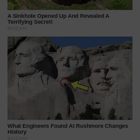
WN
INDRAMAYU
WN
KUNINGAN
WN
MAJALENGKA
WN
SUBANG
WN
SUKABUMI
WN
PURWAKARTA