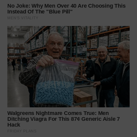
WN
KALTARA
WN
KALSEL
WN
KALTIM
WN
SULSEL
WN
GORONTALO
WN
SULUT