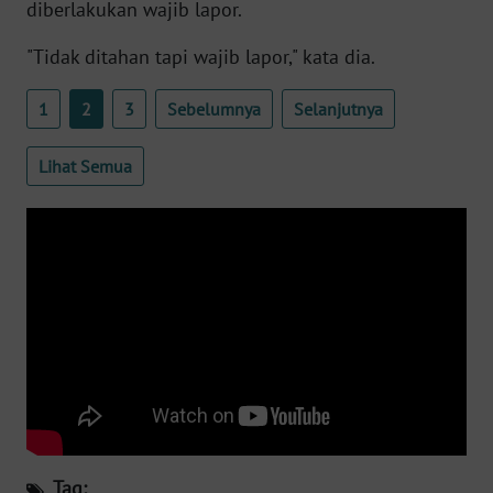
diberlakukan wajib lapor.
WN
BANTEN
"Tidak ditahan tapi wajib lapor," kata dia.
WN
1
2
3
Sebelumnya
Selanjutnya
NTT
Lihat Semua
WN
KEPRI
WN
PAPUA
WN
PAPUA
BARAT
WN
RIAU
Tag: