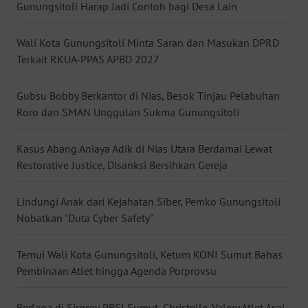
Gunungsitoli Harap Jadi Contoh bagi Desa Lain
WN
BABEL
Wali Kota Gunungsitoli Minta Saran dan Masukan DPRD
Terkait RKUA-PPAS APBD 2027
WN
SUMBAR
Gubsu Bobby Berkantor di Nias, Besok Tinjau Pelabuhan
Roro dan SMAN Unggulan Sukma Gunungsitoli
WN
SUMSEL
Kasus Abang Aniaya Adik di Nias Utara Berdamai Lewat
Restorative Justice, Disanksi Bersihkan Gereja
WN
BENGKULU
Lindungi Anak dari Kejahatan Siber, Pemko Gunungsitoli
Nobatkan "Duta Cyber Safety"
WN
LAMPUNG
Temui Wali Kota Gunungsitoli, Ketum KONI Sumut Bahas
Pembinaan Atlet hingga Agenda Porprovsu
WN
JATENG
Berlaga di Sirprov PBSI Sumut, Christelle-Valery Atlet Asal