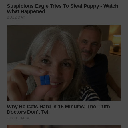
WN
MALUKU
WN
MALUT
WN
DAIRI
WN
DANAU
TOBA
WN
NIAS
WN
LANGKAT