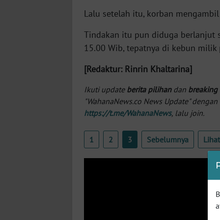
SERAMBI
Lalu setelah itu, korban mengambil
WN
Tindakan itu pun diduga berlanjut
JAMBI
15.00 Wib, tepatnya di kebun milik 
[Redaktur: Rinrin Khaltarina]
WN
SULTRA
Ikuti update
berita pilihan
dan
breaking
"WahanaNews.co News Update" dengan ins
WN
https://t.me/WahanaNews
, lalu join.
NTB
1
2
3
Sebelumnya
Liha
WN
SULTENG
WN
SULBAR
B
a
WN