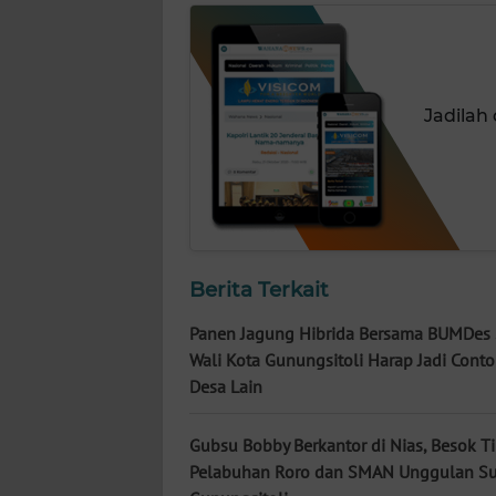
NUSANTARA
WN
JOGJA
Jadilah
WN
JATIM
WN
BALI
Berita Terkait
WN
Panen Jagung Hibrida Bersama BUMDes
KALBAR
Wali Kota Gunungsitoli Harap Jadi Conto
Desa Lain
WN
KALTENG
Gubsu Bobby Berkantor di Nias, Besok T
Pelabuhan Roro dan SMAN Unggulan S
WN