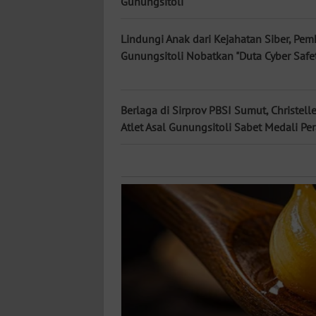
Gunungsitoli
KALTARA
Lindungi Anak dari Kejahatan Siber, Pem
WN
KALSEL
Gunungsitoli Nobatkan "Duta Cyber Safe
WN
KALTIM
Berlaga di Sirprov PBSI Sumut, Christelle
Atlet Asal Gunungsitoli Sabet Medali Pe
WN
SULSEL
WN
GORONTALO
WN
SULUT
WN
MALUKU