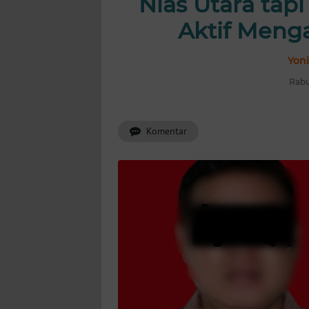
Nias Utara tap
INDEKS
BERITA
Aktif Mengaj
KONTAK
Yoni
KAMI
Rabu
INFO
IKLAN
Komentar
TENTANG
KAMI
PEDOMAN
MEDIA
SIBER
REDAKSI