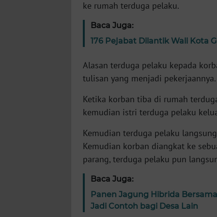
ke rumah terduga pelaku.
WN
Baca Juga:
NTT
176 Pejabat Dilantik Wali Kota
WN
Alasan terduga pelaku kepada ko
KEPRI
tulisan yang menjadi pekerjaannya.
WN
Ketika korban tiba di rumah terduga
PAPUA
kemudian istri terduga pelaku kelu
WN
Kemudian terduga pelaku langsung
PAPUA
Kemudian korban diangkat ke sebu
BARAT
parang, terduga pelaku pun langsu
WN
Baca Juga:
RIAU
Panen Jagung Hibrida Bersama
Jadi Contoh bagi Desa Lain
WN