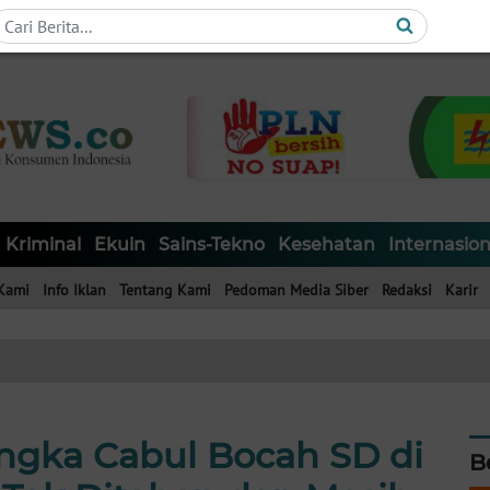
Kriminal
Ekuin
Sains-Tekno
Kesehatan
Internasion
Kami
Info Iklan
Tentang Kami
Pedoman Media Siber
Redaksi
Karir
angka Cabul Bocah SD di
B