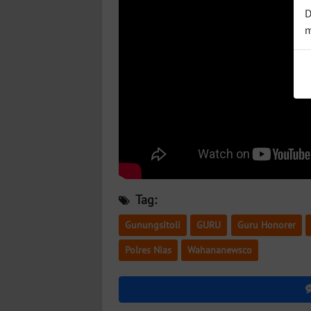
BABEL
D
m
WN
SUMBAR
WN
SUMSEL
WN
BENGKULU
Tag:
WN
LAMPUNG
Gunungsitoli
GURU
Guru Honorer
WN
Polres Nias
Wahananewsco
JATENG
WN