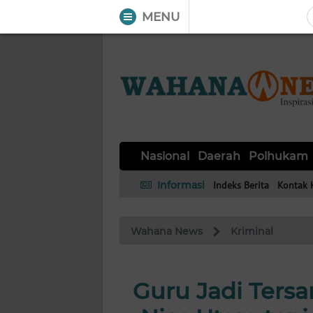
MENU
WAHANA
Tutup
TV
NASIONAL
DAERAH
POLHUKAM
KRIMINAL
EKUIN
SAINS-
KESEHATAN
INTERNASIONAL
Nasional
Daerah
Polhukam
TEKNO
Informasi
Indeks Berita
Kontak 
SERBA-
PENDIDIKAN
OLAHRAGA
OPINI
SERBI
Wahana News
Kriminal
EDITORIAL
Guru Jadi Ters
Informasi