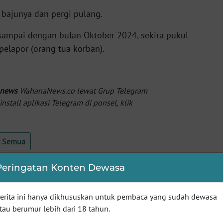
 bajunya dan pergi pulang.
 sampai dengan bulan Oktober 2024, sekira pukul
pelapor (orang tua korban).
 news
WahanaNews.co lewat Grup Telegram
tall aplikasi Telegram di ponsel, klik
t Semua
Peringatan Konten Dewasa
erita ini hanya dikhususkan untuk pembaca yang sudah dewasa
tau berumur lebih dari 18 tahun.