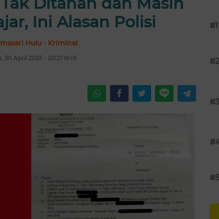
i Tak Ditahan dan Masih
ar, Ini Alasan Polisi
#1
masari Hulu - Kriminal
, 30 April 2025 - 20:21 WIB
#
#
#
#