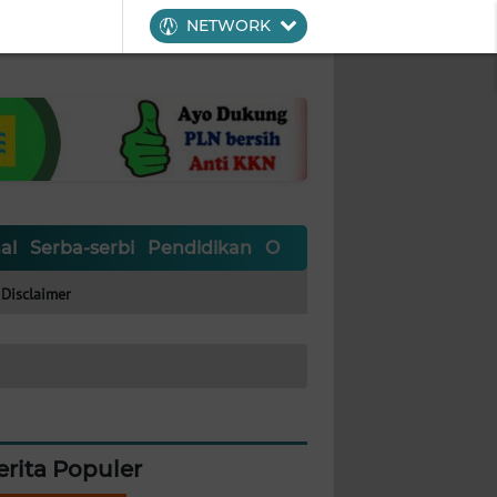
NETWORK
al
Serba-serbi
Pendidikan
Olahraga
Opini
Editoria
Disclaimer
erita Populer