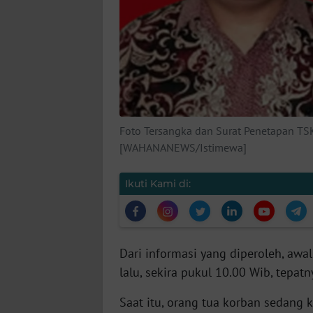
KARIR
DISCLAIMER
Wahana
News
Regional
Foto Tersangka dan Surat Penetapan TSK
WN
[WAHANANEWS/Istimewa]
SUMUT
Ikuti Kami di:
WN
JAKARTA
WN
Dari informasi yang diperoleh, awa
JABAR
lalu, sekira pukul 10.00 Wib, tepa
WN
Saat itu, orang tua korban sedang 
BANTEN