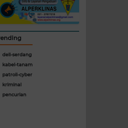
rending
deli-serdang
kabel-tanam
patroli-cyber
kriminal
pencurian