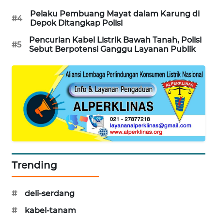
PORTAL
Pelaku Pembuang Mayat dalam Karung di
#4
KONSUMEN
Depok Ditangkap Polisi
Pencurian Kabel Listrik Bawah Tanah, Polisi
#5
FORWAMKI
Sebut Berpotensi Ganggu Layanan Publik
ALPERKLINAS
FORJASIDA
TAMBANG
NEWS
SITUNGIR
Trending
NEWS
#
deli-serdang
SIDIKALANG
NEWS
#
kabel-tanam