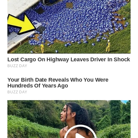
WN
SUMEDANG
WN
CIANJUR
WN
KEPULAUAN
SERIBU
WN
TANGERANG
WN
BINJAI
WN
CIREBON