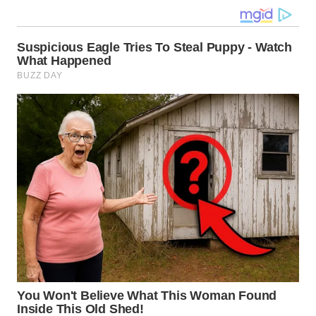
WN
MALUKU
WN
MALUT
WN
DAIRI
WN
DANAU
TOBA
WN
NIAS
WN
LANGKAT