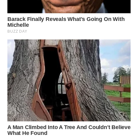
WN
PRIANGAN
TIMUR
WN
SEMARANG
WN
SOLO
WN
BOROBUDUR
WN
MADURA
WN
SURABAYA