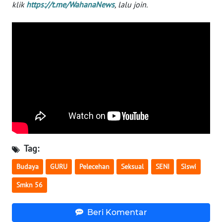
klik
https://t.me/WahanaNews
, lalu join.
WN
BABEL
WN
SUMBAR
WN
SUMSEL
WN
BENGKULU
Tag:
WN
Budaya
GURU
Pelecehan
Seksual
SENI
Siswi
LAMPUNG
Smkn 56
WN
JATENG
Beri Komentar