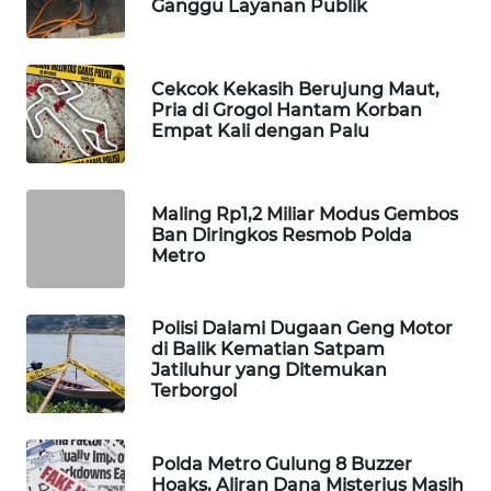
Ganggu Layanan Publik
WAHANA
DESA
WISATA
Cekcok Kekasih Berujung Maut,
Pria di Grogol Hantam Korban
LAPAK
Empat Kali dengan Palu
WAHANA
Wahana
Maling Rp1,2 Miliar Modus Gembos
Network
Ban Diringkos Resmob Polda
Metro
KONSUMEN
LISTRIK
Polisi Dalami Dugaan Geng Motor
di Balik Kematian Satpam
MASYARAKAT
Jatiluhur yang Ditemukan
KELISTRIKAN
Terborgol
WALINKI
Polda Metro Gulung 8 Buzzer
ID
Hoaks, Aliran Dana Misterius Masih