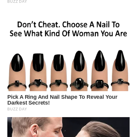
WN
NATUNA
WN
BINTAN
WN
MANDALIKA
WN
LIKUPANG
WN
LABUANBAJO
WN
BORNEO