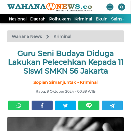
Nasional
Daerah
Polhukam
Kriminal
Ekuin
Sains-Te
WAHANA
Tutup
TV
Wahana News
Kriminal
NASIONAL
Guru Seni Budaya Diduga
Lakukan Pelecehkan Kepada 11
DAERAH
Siswi SMKN 56 Jakarta
Sopian Simanjuntak - Kriminal
POLHUKAM
Rabu, 9 Oktober 2024 - 00:39 WIB
KRIMINAL
EKUIN