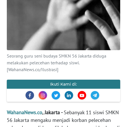
SAINS-TEKNO
KESEHATAN
INTERNASIONAL
SERBA-SERBI
Seorang guru seni budaya SMKN 56 Jakarta diduga
melakukan pelecehan terhadap siswi.
PENDIDIKAN
[WahanaNews.co/Ilustrasi]
OLAHRAGA
Ikuti Kami di:
OPINI
WahanaNews.co
, Jakarta -
Sebanyak 11 siswi SMKN
EDITORIAL
56 Jakarta mengaku menjadi korban pelecehan