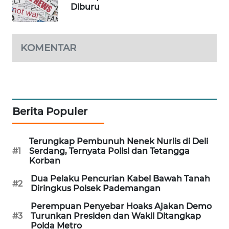
Diburu
MAWAKA
ID
KOMENTAR
MARTABAT
NET
PLN
WATCH
Berita Populer
MKLI
Terungkap Pembunuh Nenek Nurlis di Deli
#1
Serdang, Ternyata Polisi dan Tetangga
LPKKI
Korban
Dua Pelaku Pencurian Kabel Bawah Tanah
#2
LKKI
Diringkus Polsek Pademangan
Perempuan Penyebar Hoaks Ajakan Demo
KOPEKLIN
#3
Turunkan Presiden dan Wakil Ditangkap
Polda Metro