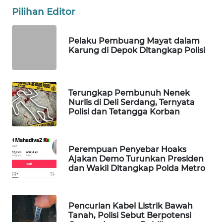
Pilihan Editor
WAHANA
SPORT
Pelaku Pembuang Mayat dalam
WAHANA
Karung di Depok Ditangkap Polisi
UMKM
WAHANA
Terungkap Pembunuh Nenek
SELEB
Nurlis di Deli Serdang, Ternyata
Polisi dan Tetangga Korban
WAHANA
PERSONA
Perempuan Penyebar Hoaks
Ajakan Demo Turunkan Presiden
WAHANA
dan Wakil Ditangkap Polda Metro
OTOMOTIF
WAHANA
Pencurian Kabel Listrik Bawah
HEALTH
Tanah, Polisi Sebut Berpotensi