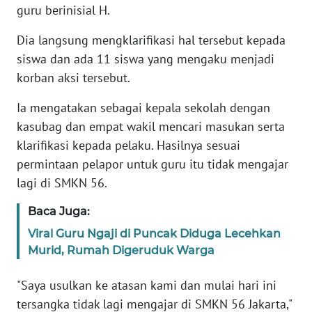
guru berinisial H.
KARIR
Dia langsung mengklarifikasi hal tersebut kepada
siswa dan ada 11 siswa yang mengaku menjadi
DISCLAIMER
korban aksi tersebut.
Wahana
Ia mengatakan sebagai kepala sekolah dengan
News
kasubag dan empat wakil mencari masukan serta
Regional
klarifikasi kepada pelaku. Hasilnya sesuai
permintaan pelapor untuk guru itu tidak mengajar
WN
lagi di SMKN 56.
SUMUT
Baca Juga:
WN
Viral Guru Ngaji di Puncak Diduga Lecehkan
JAKARTA
Murid, Rumah Digeruduk Warga
WN
"Saya usulkan ke atasan kami dan mulai hari ini
JABAR
tersangka tidak lagi mengajar di SMKN 56 Jakarta,"