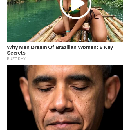
WN
INDRAMAYU
WN
KUNINGAN
WN
MAJALENGKA
WN
SUBANG
WN
SUKABUMI
WN
PURWAKARTA