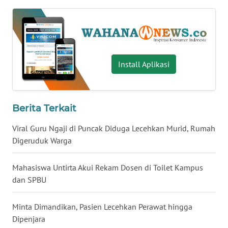
WN
NUSANTARA
WN
JOGJA
Install Aplikasi
WN
JATIM
Berita Terkait
WN
Viral Guru Ngaji di Puncak Diduga Lecehkan Murid, Rumah
BALI
Digeruduk Warga
WN
Mahasiswa Untirta Akui Rekam Dosen di Toilet Kampus
KALBAR
dan SPBU
WN
Minta Dimandikan, Pasien Lecehkan Perawat hingga
KALTENG
Dipenjara