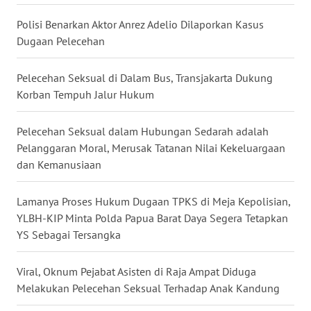
WN
Polisi Benarkan Aktor Anrez Adelio Dilaporkan Kasus
KALTARA
Dugaan Pelecehan
WN
Pelecehan Seksual di Dalam Bus, Transjakarta Dukung
KALSEL
Korban Tempuh Jalur Hukum
WN
Pelecehan Seksual dalam Hubungan Sedarah adalah
KALTIM
Pelanggaran Moral, Merusak Tatanan Nilai Kekeluargaan
dan Kemanusiaan
WN
SULSEL
Lamanya Proses Hukum Dugaan TPKS di Meja Kepolisian,
YLBH-KIP Minta Polda Papua Barat Daya Segera Tetapkan
WN
YS Sebagai Tersangka
GORONTALO
Viral, Oknum Pejabat Asisten di Raja Ampat Diduga
WN
SULUT
Melakukan Pelecehan Seksual Terhadap Anak Kandung