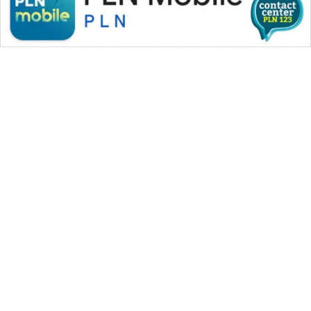
WAHANA MEDIA GROUP
|
|
|
WAHANA NEWS co
WAHANA TANI
WAHANA ADVOKAT
|
|
WAHANA INFRASTRUKTUR
WAHANA KONSUMEN
|
|
|
WAHANA LISTRIK
WAHANA TRAVEL
WAHANA TV
|
|
|
WAHANANEWS id
WAHANANEWS CO ID
WAHANANEWS NET
|
|
|
WAHANA SPORT ID
Wahana UMKM
Wahana Seleb
|
|
|