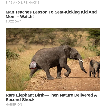
WN
TAPANULI
SELATAN
WN
TANJUNG
LESUNG
WN
KARO
WN
SIMALUNGUN
WN
LABUHANBATU
WN