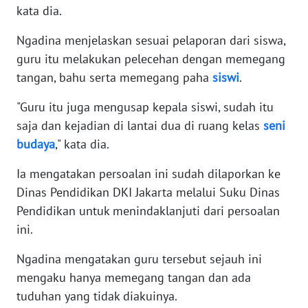
kata dia.
WN
BANTEN
Ngadina menjelaskan sesuai pelaporan dari siswa,
guru itu melakukan pelecehan dengan memegang
WN
tangan, bahu serta memegang paha
siswi
.
NTT
"Guru itu juga mengusap kepala siswi, sudah itu
WN
saja dan kejadian di lantai dua di ruang kelas
seni
KEPRI
budaya
," kata dia.
WN
Ia mengatakan persoalan ini sudah dilaporkan ke
PAPUA
Dinas Pendidikan DKI Jakarta melalui Suku Dinas
Pendidikan untuk menindaklanjuti dari persoalan
WN
ini.
PAPUA
BARAT
Ngadina mengatakan guru tersebut sejauh ini
mengaku hanya memegang tangan dan ada
WN
RIAU
tuduhan yang tidak diakuinya.