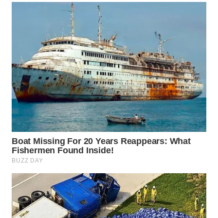
WN
BOGOR
WN
DEPOK
WN
TAPANULI
UTARA
WN
SAMOSIR
WN
PADANG
LAWAS