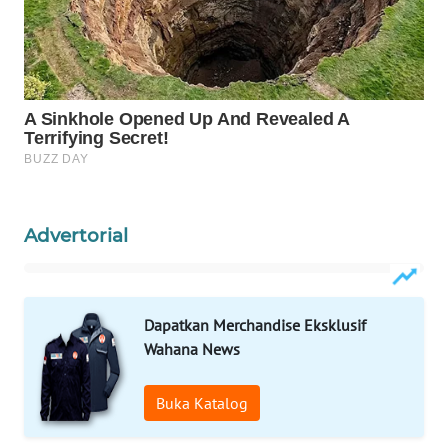
WAHANA
LISTRIK
WAHANA
TRAVEL
WAHANA
TV
Advertorial
WAHANANEWS
ID
Dapatkan Merchandise Eksklusif
WAHANANEWS
CO ID
Wahana News
WAHANANEWS
Buka Katalog
NET