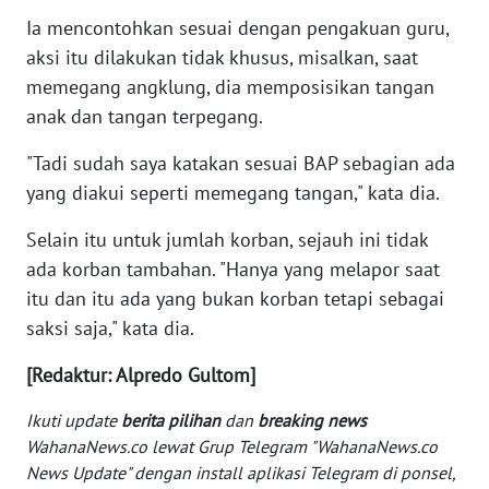
Ia mencontohkan sesuai dengan pengakuan guru,
WN
aksi itu dilakukan tidak khusus, misalkan, saat
SERAMBI
memegang angklung, dia memposisikan tangan
anak dan tangan terpegang.
WN
JAMBI
"Tadi sudah saya katakan sesuai BAP sebagian ada
yang diakui seperti memegang tangan," kata dia.
WN
SULTRA
Selain itu untuk jumlah korban, sejauh ini tidak
ada korban tambahan. "Hanya yang melapor saat
WN
itu dan itu ada yang bukan korban tetapi sebagai
NTB
saksi saja," kata dia.
WN
[Redaktur: Alpredo Gultom]
SULTENG
Ikuti update
berita pilihan
dan
breaking news
WN
WahanaNews.co lewat Grup Telegram "WahanaNews.co
SULBAR
News Update" dengan install aplikasi Telegram di ponsel,