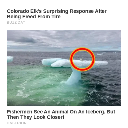
TAPANULI
TENGAH
WN DELI
SERDANG
WN
TEBING
TINGGI
WN
PAKPAK
WN
KARAWANG
WN
BEKASI