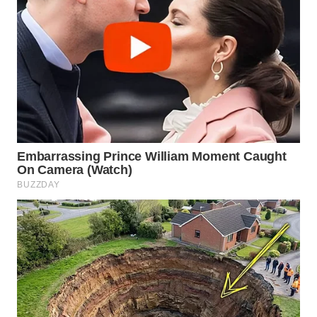
Wahana
Media
Group
WAHANA
NEWS
WAHANA
TANI
WAHANA
ADVOKAT
WAHANA
INFRASTRUKTUR
WAHANA
KONSUMEN