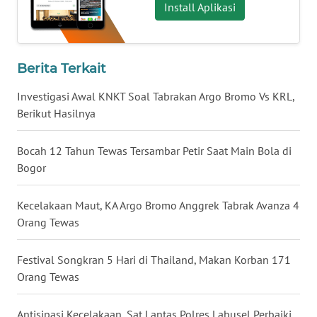
Install Aplikasi
WN
BABEL
Berita Terkait
WN
SUMBAR
Investigasi Awal KNKT Soal Tabrakan Argo Bromo Vs KRL,
Berikut Hasilnya
WN
SUMSEL
Bocah 12 Tahun Tewas Tersambar Petir Saat Main Bola di
Bogor
WN
BENGKULU
Kecelakaan Maut, KA Argo Bromo Anggrek Tabrak Avanza 4
Orang Tewas
WN
LAMPUNG
Festival Songkran 5 Hari di Thailand, Makan Korban 171
Orang Tewas
WN
JATENG
Antisipasi Kecelakaan, Sat Lantas Polres Labusel Perbaiki