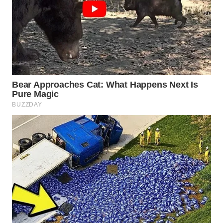
WN
PRIANGAN
TIMUR
WN
SEMARANG
WN
SOLO
WN
BOROBUDUR
WN
MADURA
WN
SURABAYA