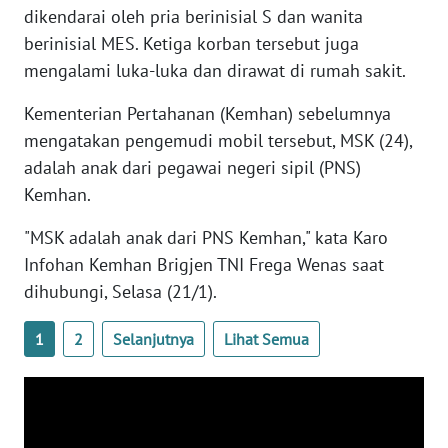
dikendarai oleh pria berinisial S dan wanita
WN
BANTEN
berinisial MES. Ketiga korban tersebut juga
mengalami luka-luka dan dirawat di rumah sakit.
WN
Kementerian Pertahanan (Kemhan) sebelumnya
NTT
mengatakan pengemudi mobil tersebut, MSK (24),
WN
adalah anak dari pegawai negeri sipil (PNS)
KEPRI
Kemhan.
"MSK adalah anak dari PNS Kemhan," kata Karo
WN
PAPUA
Infohan Kemhan Brigjen TNI Frega Wenas saat
dihubungi, Selasa (21/1).
WN
PAPUA
1
2
Selanjutnya
Lihat Semua
BARAT
WN
RIAU