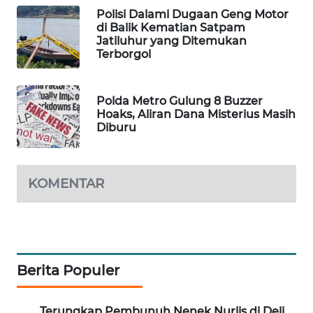
Polisi Dalami Dugaan Geng Motor
MAWAKA
di Balik Kematian Satpam
ID
Jatiluhur yang Ditemukan
Terborgol
MARTABAT
NET
Polda Metro Gulung 8 Buzzer
Hoaks, Aliran Dana Misterius Masih
Diburu
PLN
WATCH
MKLI
KOMENTAR
LPKKI
LKKI
Berita Populer
KOPEKLIN
Terungkap Pembunuh Nenek Nurlis di Deli