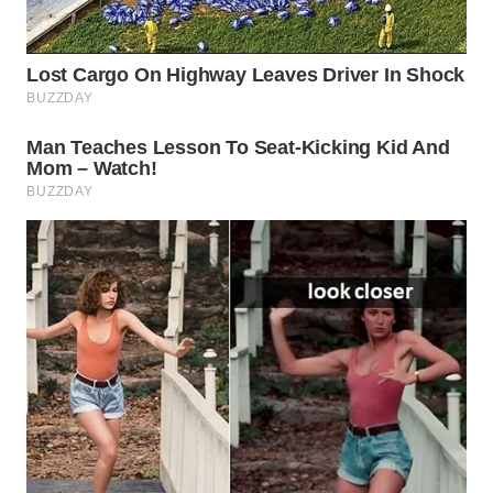
WN
NATUNA
WN
BINTAN
WN
MANDALIKA
WN
LIKUPANG
WN
LABUANBAJO
WN
BORNEO