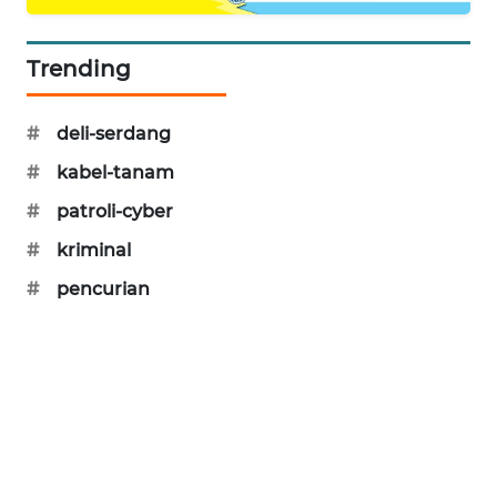
SIBARAGAS
NEWS
Trending
METRO
#
deli-serdang
SIANTAR
NEWS
#
kabel-tanam
#
patroli-cyber
METRO
MEDAN
#
kriminal
NEWS
#
pencurian
METRO
JAKARTA
NEWS
KRT
NEWS