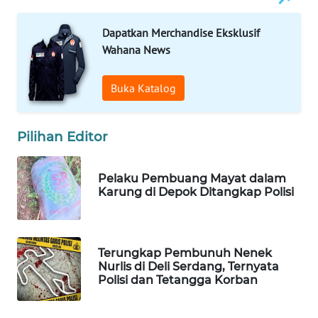
WAHANA
Dapatkan Merchandise Eksklusif
SPORT
Wahana News
WAHANA
UMKM
Buka Katalog
WAHANA
Pilihan Editor
SELEB
WAHANA
Pelaku Pembuang Mayat dalam
PERSONA
Karung di Depok Ditangkap Polisi
WAHANA
OTOMOTIF
Terungkap Pembunuh Nenek
Nurlis di Deli Serdang, Ternyata
Polisi dan Tetangga Korban
WAHANA
HEALTH