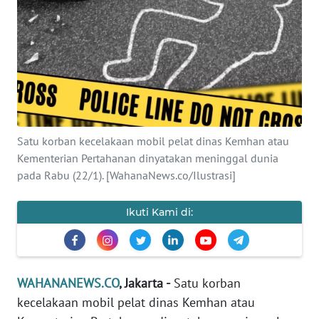
SAINS-TEKNO
KESEHATAN
INTERNASIONAL
SERBA-SERBI
Satu korban kecelakaan mobil pelat dinas Kemhan atau
Kementerian Pertahanan dinyatakan meninggal dunia
PENDIDIKAN
pada Rabu (22/1). [WahanaNews.co/Ilustrasi]
OLAHRAGA
Ikuti Kami di:
OPINI
WAHANANEWS.CO
, Jakarta -
Satu korban
EDITORIAL
kecelakaan mobil pelat dinas Kemhan atau