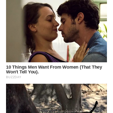
WN
INDRAMAYU
WN
KUNINGAN
WN
MAJALENGKA
WN
SUBANG
WN
SUKABUMI
WN
PURWAKARTA