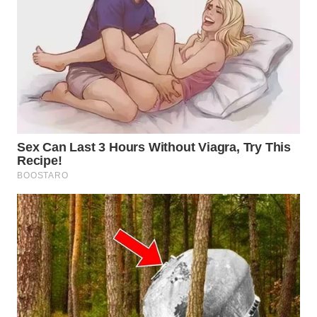
TAPANULI
TENGAH
WN DELI
SERDANG
WN
TEBING
TINGGI
WN
PAKPAK
WN
KARAWANG
WN
BEKASI