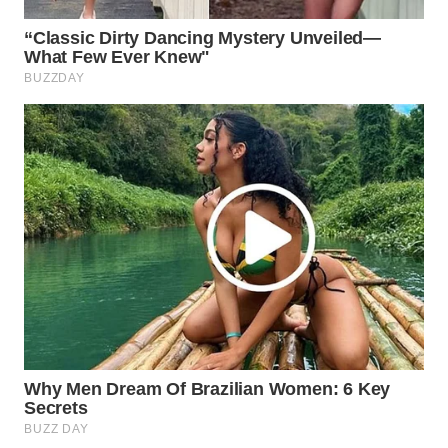
Wahana
Media
Group
WAHANA
NEWS
WAHANA
TANI
WAHANA
ADVOKAT
WAHANA
INFRASTRUKTUR
WAHANA
KONSUMEN