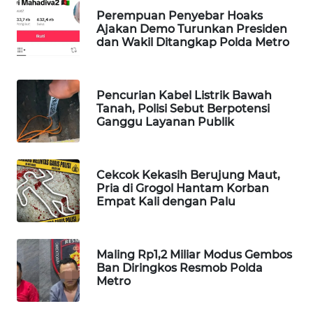
WAHANA
Perempuan Penyebar Hoaks
Ajakan Demo Turunkan Presiden
DESA
dan Wakil Ditangkap Polda Metro
WISATA
LAPAK
Pencurian Kabel Listrik Bawah
WAHANA
Tanah, Polisi Sebut Berpotensi
Ganggu Layanan Publik
Wahana
Network
Cekcok Kekasih Berujung Maut,
KONSUMEN
Pria di Grogol Hantam Korban
LISTRIK
Empat Kali dengan Palu
MASYARAKAT
KELISTRIKAN
Maling Rp1,2 Miliar Modus Gembos
Ban Diringkos Resmob Polda
Metro
WALINKI
ID