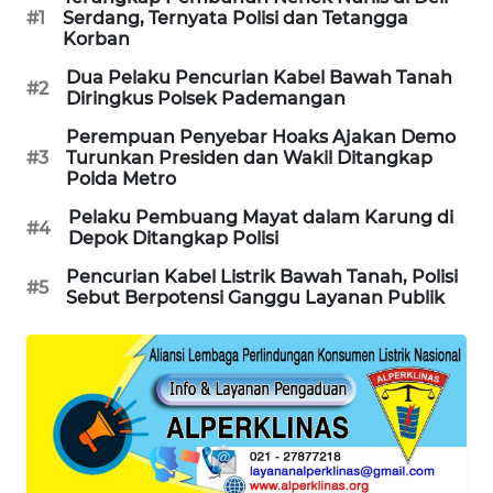
#1
Serdang, Ternyata Polisi dan Tetangga
PORTAL
Korban
KONSUMEN
Dua Pelaku Pencurian Kabel Bawah Tanah
#2
Diringkus Polsek Pademangan
FORWAMKI
Perempuan Penyebar Hoaks Ajakan Demo
#3
Turunkan Presiden dan Wakil Ditangkap
ALPERKLINAS
Polda Metro
Pelaku Pembuang Mayat dalam Karung di
FORJASIDA
#4
Depok Ditangkap Polisi
Pencurian Kabel Listrik Bawah Tanah, Polisi
TAMBANG
#5
Sebut Berpotensi Ganggu Layanan Publik
NEWS
SITUNGIR
NEWS
SIDIKALANG
NEWS