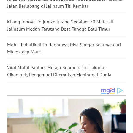
Jalan Berlubang di Jalinsum Titi Kembar
WN
NUSANTARA
Kijang Innova Terjun ke Jurang Sedalam 50 Meter di
Jalinsum Medan-Tarutung Desa Tangga Batu Timur
WN
JOGJA
Mobil Terbalik di Tol Jagorawi, Diva Siregar Selamat dari
Microsleep Maut
WN
JATIM
Viral Mobil Panther Melaju Sendiri di Tol Jakarta–
WN
Cikampek, Pengemudi Ditemukan Meninggal Dunia
BALI
WN
KALBAR
WN
KALTENG