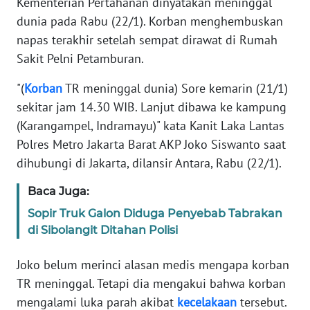
Kementerian Pertahanan dinyatakan meninggal
Informasi
dunia pada Rabu (22/1). Korban menghembuskan
INDEKS
napas terakhir setelah sempat dirawat di Rumah
BERITA
Sakit Pelni Petamburan.
"(
Korban
TR meninggal dunia) Sore kemarin (21/1)
KONTAK
KAMI
sekitar jam 14.30 WIB. Lanjut dibawa ke kampung
(Karangampel, Indramayu)" kata Kanit Laka Lantas
INFO
Polres Metro Jakarta Barat AKP Joko Siswanto saat
IKLAN
dihubungi di Jakarta, dilansir Antara, Rabu (22/1).
TENTANG
Baca Juga:
KAMI
Sopir Truk Galon Diduga Penyebab Tabrakan
di Sibolangit Ditahan Polisi
PEDOMAN
MEDIA
Joko belum merinci alasan medis mengapa korban
SIBER
TR meninggal. Tetapi dia mengakui bahwa korban
mengalami luka parah akibat
kecelakaan
tersebut.
REDAKSI