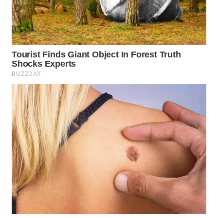
WN
BOGOR
WN
DEPOK
WN
TAPANULI
UTARA
WN
SAMOSIR
WN
PADANG
LAWAS