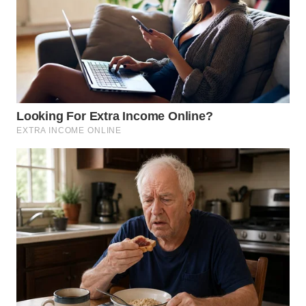
WN
KALTARA
WN
KALSEL
WN
KALTIM
WN
SULSEL
WN
GORONTALO
WN
SULUT