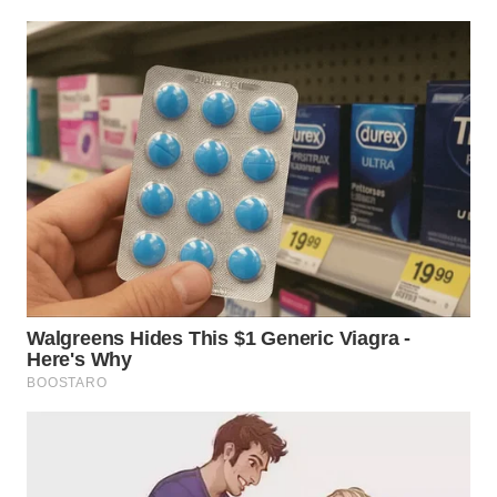
WN
TAPANULI
SELATAN
WN
TANJUNG
LESUNG
WN
KARO
WN
SIMALUNGUN
WN
LABUHANBATU
WN