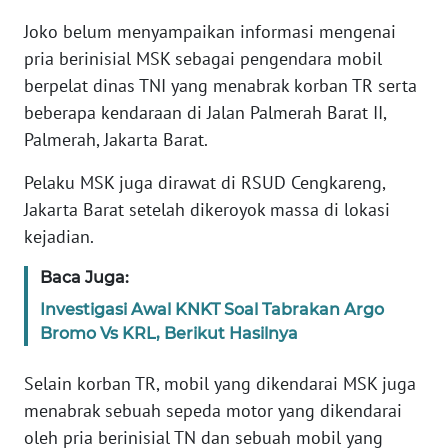
Joko belum menyampaikan informasi mengenai
KARIR
pria berinisial MSK sebagai pengendara mobil
berpelat dinas TNI yang menabrak korban TR serta
DISCLAIMER
beberapa kendaraan di Jalan Palmerah Barat II,
Palmerah, Jakarta Barat.
Wahana
News
Pelaku MSK juga dirawat di RSUD Cengkareng,
Regional
Jakarta Barat setelah dikeroyok massa di lokasi
kejadian.
WN
SUMUT
Baca Juga:
Investigasi Awal KNKT Soal Tabrakan Argo
WN
Bromo Vs KRL, Berikut Hasilnya
JAKARTA
Selain korban TR, mobil yang dikendarai MSK juga
WN
menabrak sebuah sepeda motor yang dikendarai
JABAR
oleh pria berinisial TN dan sebuah mobil yang