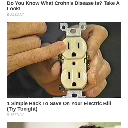
WN
SUMEDANG
WN
CIANJUR
WN
KEPULAUAN
SERIBU
WN
TANGERANG
WN
BINJAI
WN
CIREBON