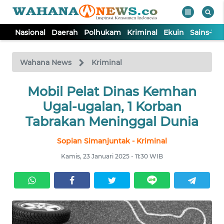
Nasional
Daerah
Polhukam
Kriminal
Ekuin
Sains-Te
WAHANA
Tutup
TV
Wahana News
Kriminal
NASIONAL
Mobil Pelat Dinas Kemhan
Ugal-ugalan, 1 Korban
DAERAH
Tabrakan Meninggal Dunia
Sopian Simanjuntak - Kriminal
POLHUKAM
Kamis, 23 Januari 2025 - 11:30 WIB
KRIMINAL
EKUIN