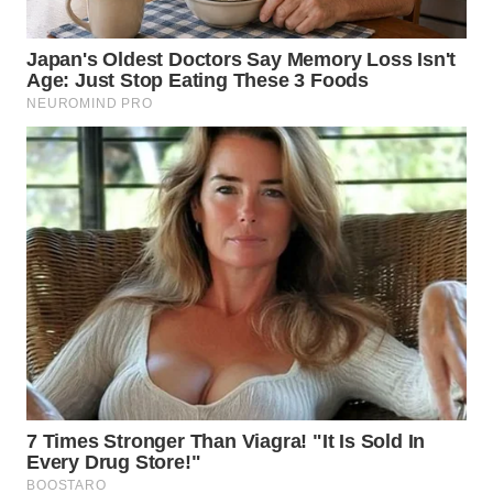
WN
MALUKU
WN
MALUT
WN
DAIRI
WN
DANAU
TOBA
WN
NIAS
WN
LANGKAT