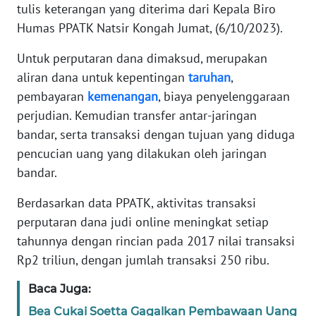
tulis keterangan yang diterima dari Kepala Biro
Humas PPATK Natsir Kongah Jumat, (6/10/2023).
KARIR
Untuk perputaran dana dimaksud, merupakan
DISCLAIMER
aliran dana untuk kepentingan
taruhan
,
pembayaran
kemenangan
, biaya penyelenggaraan
Wahana
perjudian. Kemudian transfer antar-jaringan
News
bandar, serta transaksi dengan tujuan yang diduga
Regional
pencucian uang yang dilakukan oleh jaringan
WN
bandar.
SUMUT
Berdasarkan data PPATK, aktivitas transaksi
perputaran dana judi online meningkat setiap
WN
JAKARTA
tahunnya dengan rincian pada 2017 nilai transaksi
Rp2 triliun, dengan jumlah transaksi 250 ribu.
WN
Baca Juga:
JABAR
Bea Cukai Soetta Gagalkan Pembawaan Uang