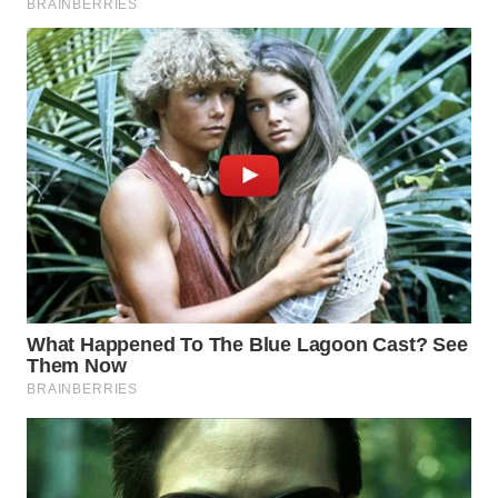
TAPANULI
TENGAH
WN DELI
SERDANG
WN
TEBING
TINGGI
WN
PAKPAK
WN
KARAWANG
WN
BEKASI