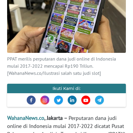
SAINS-TEKNO
KESEHATAN
INTERNASIONAL
SERBA-SERBI
PPAT merilis perputaran dana judi online di Indonesia
mulai 2017-2022 mencapai Rp190 Triliun.
PENDIDIKAN
[WahanaNews.co/Ilustrasi salah satu judi slot]
OLAHRAGA
Ikuti Kami di:
OPINI
WahanaNews.co
, Jakarta –
Perputaran dana judi
EDITORIAL
online di Indonesia mulai 2017-2022 dicatat Pusat