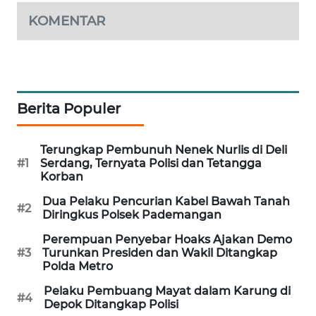
PORTAL
KOMENTAR
KONSUMEN
FORWAMKI
ALPERKLINAS
Berita Populer
FORJASIDA
Terungkap Pembunuh Nenek Nurlis di Deli
#1
Serdang, Ternyata Polisi dan Tetangga
Korban
TAMBANG
NEWS
Dua Pelaku Pencurian Kabel Bawah Tanah
#2
Diringkus Polsek Pademangan
SITUNGIR
Perempuan Penyebar Hoaks Ajakan Demo
NEWS
#3
Turunkan Presiden dan Wakil Ditangkap
Polda Metro
SIDIKALANG
Pelaku Pembuang Mayat dalam Karung di
#4
NEWS
Depok Ditangkap Polisi