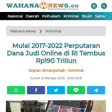
Nasional
Daerah
Polhukam
Kriminal
Ekuin
Sains-Te
WAHANA
Tutup
TV
Wahana News
Kriminal
NASIONAL
Mulai 2017-2022 Perputaran
Dana Judi Online di RI Tembus
DAERAH
Rp190 Triliun
Sopian Simanjuntak - Kriminal
POLHUKAM
Jumat, 6 Oktober 2023 - 21:55 WIB
KRIMINAL
EKUIN