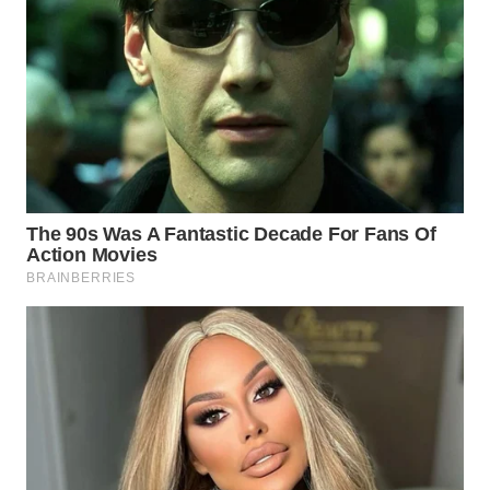
WN
BOGOR
WN
DEPOK
WN
TAPANULI
UTARA
WN
SAMOSIR
WN
PADANG
LAWAS