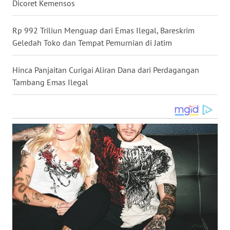
Dicoret Kemensos
WN
MALUKU
Rp 992 Triliun Menguap dari Emas Ilegal, Bareskrim
Geledah Toko dan Tempat Pemurnian di Jatim
WN
MALUT
Hinca Panjaitan Curigai Aliran Dana dari Perdagangan
Tambang Emas Ilegal
WN
DAIRI
WN
DANAU
TOBA
WN
NIAS
WN
LANGKAT