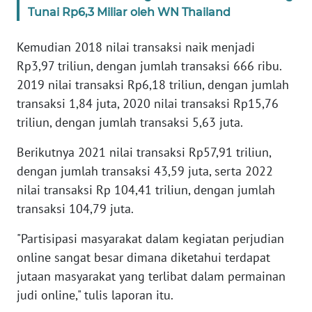
WN
Tunai Rp6,3 Miliar oleh WN Thailand
BANTEN
Kemudian 2018 nilai transaksi naik menjadi
WN
Rp3,97 triliun, dengan jumlah transaksi 666 ribu.
NTT
2019 nilai transaksi Rp6,18 triliun, dengan jumlah
transaksi 1,84 juta, 2020 nilai transaksi Rp15,76
WN
triliun, dengan jumlah transaksi 5,63 juta.
KEPRI
Berikutnya 2021 nilai transaksi Rp57,91 triliun,
WN
dengan jumlah transaksi 43,59 juta, serta 2022
PAPUA
nilai transaksi Rp 104,41 triliun, dengan jumlah
transaksi 104,79 juta.
WN
PAPUA
"Partisipasi masyarakat dalam kegiatan perjudian
BARAT
online sangat besar dimana diketahui terdapat
jutaan masyarakat yang terlibat dalam permainan
WN
judi online," tulis laporan itu.
RIAU