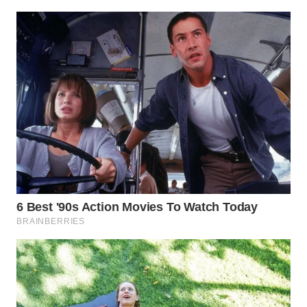
WN
NATUNA
WN
BINTAN
WN
MANDALIKA
WN
LIKUPANG
WN
LABUANBAJO
WN
BORNEO