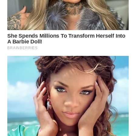
WN
SUMEDANG
WN
CIANJUR
WN
KEPULAUAN
SERIBU
WN
TANGERANG
WN
BINJAI
WN
CIREBON