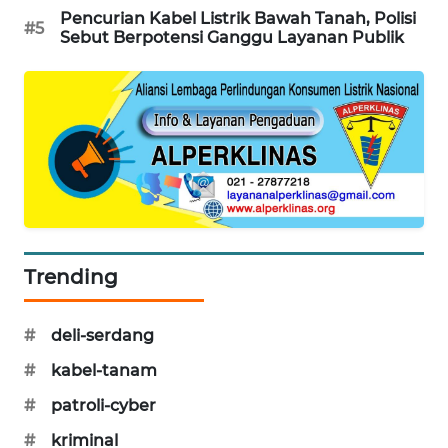
Pencurian Kabel Listrik Bawah Tanah, Polisi
SIBARAGAS
#5
Sebut Berpotensi Ganggu Layanan Publik
NEWS
METRO
SIANTAR
NEWS
METRO
MEDAN
NEWS
Trending
METRO
JAKARTA
NEWS
#
deli-serdang
#
kabel-tanam
KRT
#
patroli-cyber
NEWS
#
kriminal