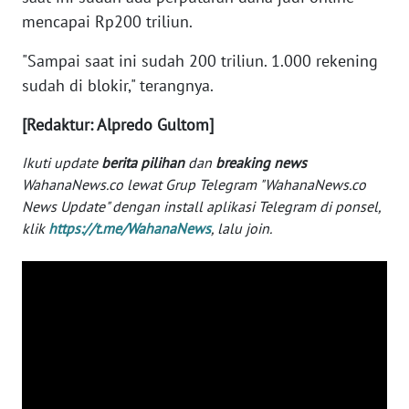
mencapai Rp200 triliun.
WN
BABEL
"Sampai saat ini sudah 200 triliun. 1.000 rekening
sudah di blokir," terangnya.
WN
SUMBAR
[Redaktur: Alpredo Gultom]
WN
Ikuti update
berita pilihan
dan
breaking news
SUMSEL
WahanaNews.co lewat Grup Telegram "WahanaNews.co
News Update" dengan install aplikasi Telegram di ponsel,
klik
https://t.me/WahanaNews
, lalu join.
WN
BENGKULU
WN
LAMPUNG
WN
JATENG