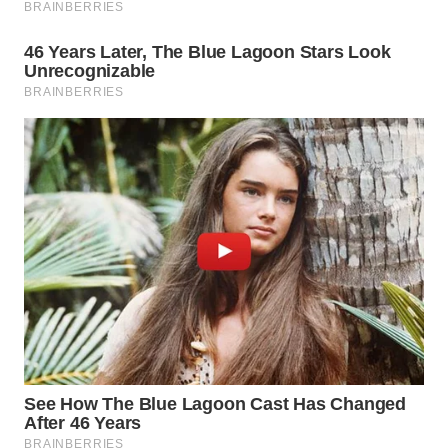
WN
PRIANGAN
TIMUR
WN
SEMARANG
WN
SOLO
WN
BOROBUDUR
WN
MADURA
WN
SURABAYA