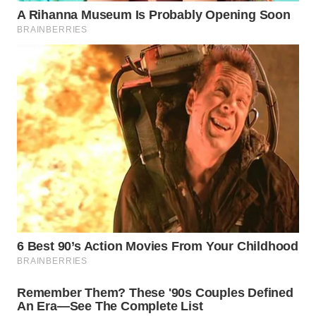
WN
INDRAMAYU
WN
KUNINGAN
WN
MAJALENGKA
WN
SUBANG
WN
SUKABUMI
WN
PURWAKARTA