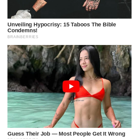
WN
TAPANULI
SELATAN
WN
TANJUNG
LESUNG
WN
KARO
WN
SIMALUNGUN
WN
LABUHANBATU
WN