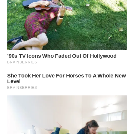
Wahana
Media
Group
WAHANA
NEWS
WAHANA
TANI
WAHANA
ADVOKAT
WAHANA
INFRASTRUKTUR
WAHANA
KONSUMEN