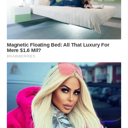
WAHANA
LISTRIK
WAHANA
TRAVEL
WAHANA
TV
WAHANANEWS
ID
WAHANANEWS
CO ID
WAHANANEWS
NET