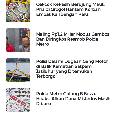
Cekcok Kekasih Berujung Maut,
MAWAKA
Pria di Grogol Hantam Korban
Empat Kali dengan Palu
ID
MARTABAT
NET
Maling Rp1,2 Miliar Modus Gembos
Ban Diringkos Resmob Polda
Metro
PLN
WATCH
Polisi Dalami Dugaan Geng Motor
di Balik Kematian Satpam
MKLI
Jatiluhur yang Ditemukan
Terborgol
LPKKI
Polda Metro Gulung 8 Buzzer
LKKI
Hoaks, Aliran Dana Misterius Masih
Diburu
KOPEKLIN