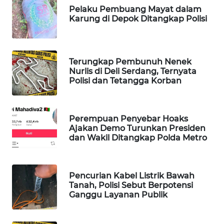
Pelaku Pembuang Mayat dalam
WAHANA
Karung di Depok Ditangkap Polisi
DESA
WISATA
LAPAK
Terungkap Pembunuh Nenek
WAHANA
Nurlis di Deli Serdang, Ternyata
Polisi dan Tetangga Korban
Wahana
Network
Perempuan Penyebar Hoaks
Ajakan Demo Turunkan Presiden
KONSUMEN
dan Wakil Ditangkap Polda Metro
LISTRIK
MASYARAKAT
Pencurian Kabel Listrik Bawah
KELISTRIKAN
Tanah, Polisi Sebut Berpotensi
Ganggu Layanan Publik
WALINKI
ID