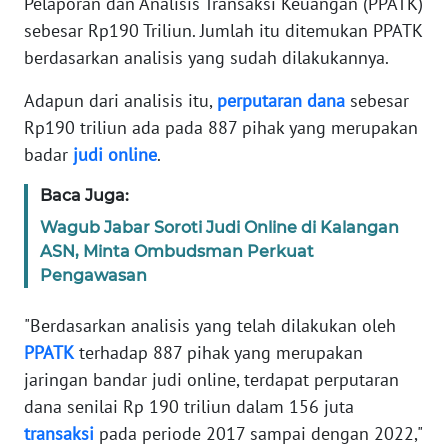
Pelaporan dan Analisis Transaksi Keuangan (PPATK)
Informasi
sebesar Rp190 Triliun. Jumlah itu ditemukan PPATK
INDEKS
berdasarkan analisis yang sudah dilakukannya.
BERITA
Adapun dari analisis itu,
perputaran
dana
sebesar
KONTAK
Rp190 triliun ada pada 887 pihak yang merupakan
KAMI
badar
judi
online
.
Baca Juga:
INFO
IKLAN
Wagub Jabar Soroti Judi Online di Kalangan
ASN, Minta Ombudsman Perkuat
TENTANG
Pengawasan
KAMI
"Berdasarkan analisis yang telah dilakukan oleh
PEDOMAN
PPATK
terhadap 887 pihak yang merupakan
MEDIA
jaringan bandar judi online, terdapat perputaran
SIBER
dana senilai Rp 190 triliun dalam 156 juta
transaksi
pada periode 2017 sampai dengan 2022,"
REDAKSI