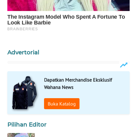
WAHANA
SPORT
WAHANA
UMKM
Advertorial
WAHANA
SELEB
WAHANA
Dapatkan Merchandise Eksklusif
PERSONA
Wahana News
WAHANA
Buka Katalog
OTOMOTIF
WAHANA
Pilihan Editor
HEALTH