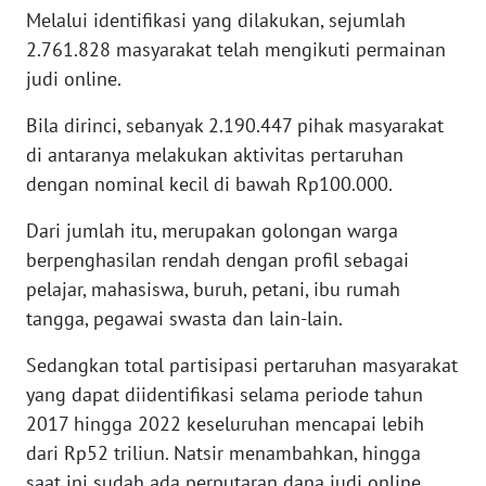
Melalui identifikasi yang dilakukan, sejumlah
WN
2.761.828 masyarakat telah mengikuti permainan
SERAMBI
judi online.
WN
Bila dirinci, sebanyak 2.190.447 pihak masyarakat
JAMBI
di antaranya melakukan aktivitas pertaruhan
dengan nominal kecil di bawah Rp100.000.
WN
SULTRA
Dari jumlah itu, merupakan golongan warga
berpenghasilan rendah dengan profil sebagai
WN
pelajar, mahasiswa, buruh, petani, ibu rumah
NTB
tangga, pegawai swasta dan lain-lain.
WN
Sedangkan total partisipasi pertaruhan masyarakat
SULTENG
yang dapat diidentifikasi selama periode tahun
2017 hingga 2022 keseluruhan mencapai lebih
WN
dari Rp52 triliun. Natsir menambahkan, hingga
SULBAR
saat ini sudah ada perputaran dana judi online