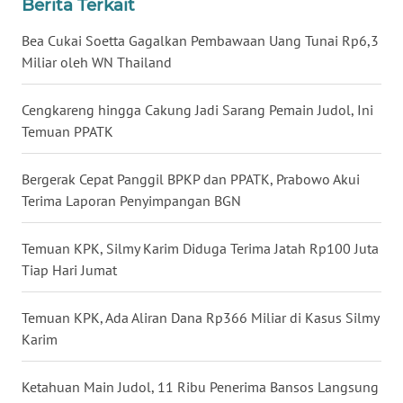
Berita Terkait
WN
KALTARA
Bea Cukai Soetta Gagalkan Pembawaan Uang Tunai Rp6,3
Miliar oleh WN Thailand
WN
KALSEL
Cengkareng hingga Cakung Jadi Sarang Pemain Judol, Ini
Temuan PPATK
WN
KALTIM
Bergerak Cepat Panggil BPKP dan PPATK, Prabowo Akui
Terima Laporan Penyimpangan BGN
WN
SULSEL
Temuan KPK, Silmy Karim Diduga Terima Jatah Rp100 Juta
Tiap Hari Jumat
WN
GORONTALO
Temuan KPK, Ada Aliran Dana Rp366 Miliar di Kasus Silmy
Karim
WN
SULUT
Ketahuan Main Judol, 11 Ribu Penerima Bansos Langsung