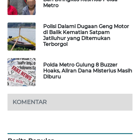
Metro
WAHANA
SPORT
Polisi Dalami Dugaan Geng Motor
WAHANA
di Balik Kematian Satpam
UMKM
Jatiluhur yang Ditemukan
Terborgol
WAHANA
SELEB
Polda Metro Gulung 8 Buzzer
Hoaks, Aliran Dana Misterius Masih
Diburu
WAHANA
PERSONA
WAHANA
KOMENTAR
OTOMOTIF
WAHANA
HEALTH