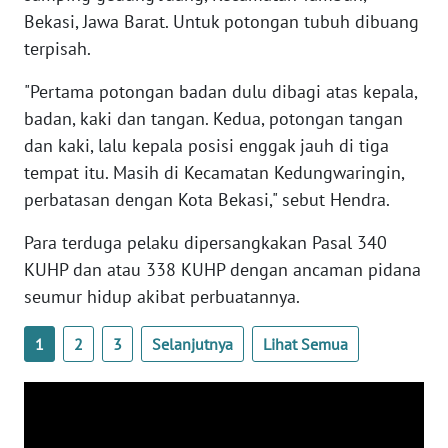
WN
Bekasi, Jawa Barat. Untuk potongan tubuh dibuang
BANTEN
terpisah.
"Pertama potongan badan dulu dibagi atas kepala,
WN
NTT
badan, kaki dan tangan. Kedua, potongan tangan
dan kaki, lalu kepala posisi enggak jauh di tiga
WN
tempat itu. Masih di Kecamatan Kedungwaringin,
KEPRI
perbatasan dengan Kota Bekasi," sebut Hendra.
WN
Para terduga pelaku dipersangkakan Pasal 340
PAPUA
KUHP dan atau 338 KUHP dengan ancaman pidana
seumur hidup akibat perbuatannya.
WN
PAPUA
1
2
3
Selanjutnya
Lihat Semua
BARAT
WN
RIAU