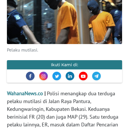
SAINS-TEKNO
KESEHATAN
INTERNASIONAL
Pelaku mutilasi.
SERBA-SERBI
Ikuti Kami di:
PENDIDIKAN
OLAHRAGA
WahanaNews.co
|
Polisi menangkap dua terduga
OPINI
pelaku mutilasi di Jalan Raya Pantura,
Kedungwaringin, Kabupaten Bekasi. Keduanya
EDITORIAL
berinisial FR (20) dan juga MAP (29). Satu terduga
pelaku lainnya, ER, masuk dalam Daftar Pencarian