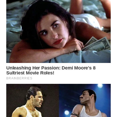
WN
KALTARA
WN
KALSEL
WN
KALTIM
WN
SULSEL
WN
GORONTALO
WN
SULUT