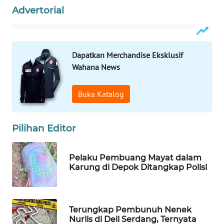
Advertorial
Wahana
Media
Group
WAHANA
Dapatkan Merchandise Eksklusif
NEWS
Wahana News
WAHANA
Buka Katalog
TANI
Pilihan Editor
WAHANA
ADVOKAT
Pelaku Pembuang Mayat dalam
WAHANA
Karung di Depok Ditangkap Polisi
INFRASTRUKTUR
WAHANA
Terungkap Pembunuh Nenek
KONSUMEN
Nurlis di Deli Serdang, Ternyata