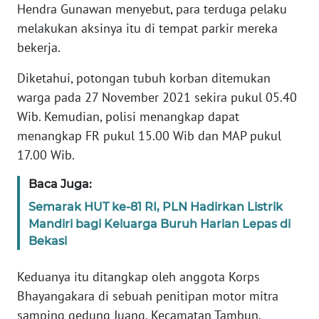
Hendra Gunawan menyebut, para terduga pelaku
melakukan aksinya itu di tempat parkir mereka
KARIR
bekerja.
DISCLAIMER
Diketahui, potongan tubuh korban ditemukan
warga pada 27 November 2021 sekira pukul 05.40
Wahana
Wib. Kemudian, polisi menangkap dapat
News
menangkap FR pukul 15.00 Wib dan MAP pukul
Regional
17.00 Wib.
WN
Baca Juga:
SUMUT
Semarak HUT ke-81 RI, PLN Hadirkan Listrik
Mandiri bagi Keluarga Buruh Harian Lepas di
WN
JAKARTA
Bekasi
Keduanya itu ditangkap oleh anggota Korps
WN
JABAR
Bhayangakara di sebuah penitipan motor mitra
samping gedung Juang, Kecamatan Tambun,