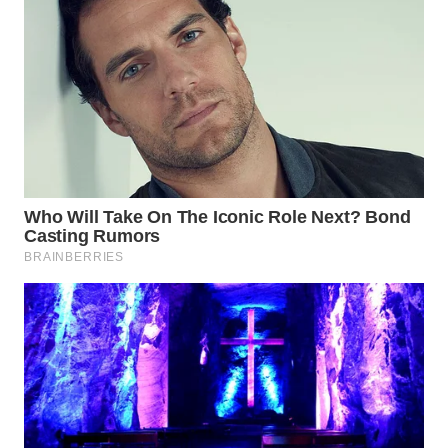
WN
INDRAMAYU
WN
KUNINGAN
WN
MAJALENGKA
WN
SUBANG
WN
SUKABUMI
WN
PURWAKARTA