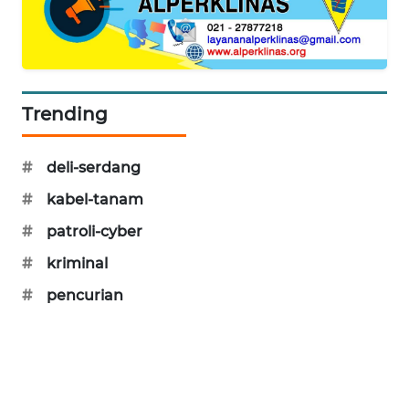
MAWAKA
ID
MARTABAT
Trending
NET
PLN
#
deli-serdang
WATCH
#
kabel-tanam
#
patroli-cyber
MKLI
#
kriminal
LPKKI
#
pencurian
LKKI
KOPEKLIN