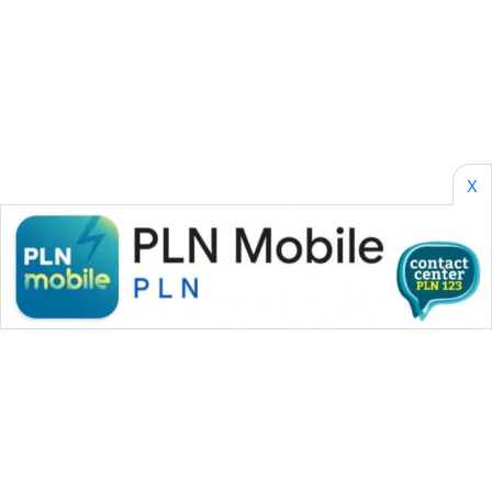
SONYA
ASA
NEWS
X