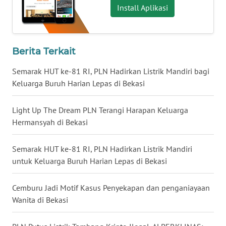
Install Aplikasi
WN
BABEL
Berita Terkait
WN
SUMBAR
Semarak HUT ke-81 RI, PLN Hadirkan Listrik Mandiri bagi
Keluarga Buruh Harian Lepas di Bekasi
WN
SUMSEL
Light Up The Dream PLN Terangi Harapan Keluarga
Hermansyah di Bekasi
WN
BENGKULU
Semarak HUT ke-81 RI, PLN Hadirkan Listrik Mandiri
untuk Keluarga Buruh Harian Lepas di Bekasi
WN
LAMPUNG
Cemburu Jadi Motif Kasus Penyekapan dan penganiayaan
Wanita di Bekasi
WN
JATENG