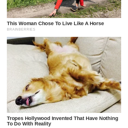
WN
BOGOR
WN
DEPOK
WN
TAPANULI
UTARA
WN
SAMOSIR
WN
PADANG
LAWAS