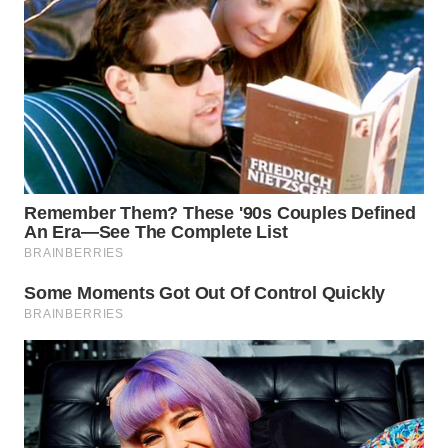
WN
TAPANULI
SELATAN
WN
TANJUNG
LESUNG
WN
KARO
WN
SIMALUNGUN
WN
LABUHANBATU
WN