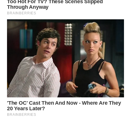
WN
NATUNA
WN
BINTAN
WN
MANDALIKA
WN
LIKUPANG
WN
LABUANBAJO
WN
BORNEO