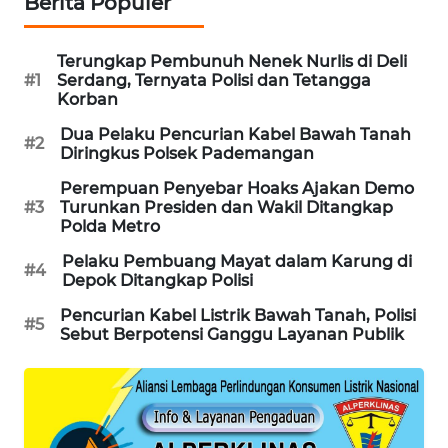
Berita Populer
WAHANA
DESA
Terungkap Pembunuh Nenek Nurlis di Deli
WISATA
#1
Serdang, Ternyata Polisi dan Tetangga
Korban
LAPAK
Dua Pelaku Pencurian Kabel Bawah Tanah
WAHANA
#2
Diringkus Polsek Pademangan
Perempuan Penyebar Hoaks Ajakan Demo
Wahana
#3
Turunkan Presiden dan Wakil Ditangkap
Network
Polda Metro
KONSUMEN
Pelaku Pembuang Mayat dalam Karung di
#4
Depok Ditangkap Polisi
LISTRIK
Pencurian Kabel Listrik Bawah Tanah, Polisi
#5
Sebut Berpotensi Ganggu Layanan Publik
MASYARAKAT
KELISTRIKAN
WALINKI
ID