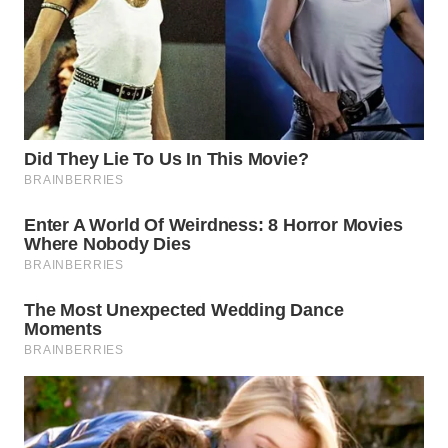
WN
MALUKU
WN
MALUT
WN
DAIRI
WN
DANAU
TOBA
WN
NIAS
WN
LANGKAT