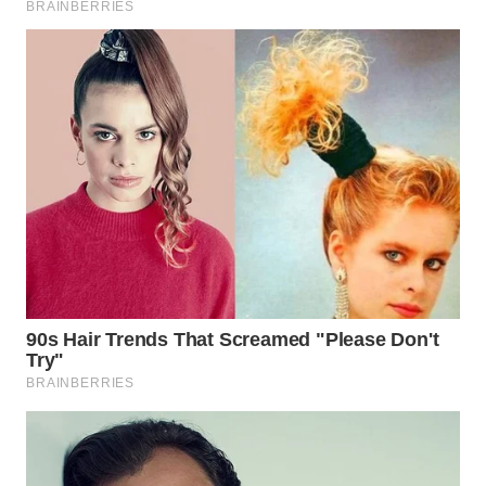
WN
SUMEDANG
WN
CIANJUR
WN
KEPULAUAN
SERIBU
WN
TANGERANG
WN
BINJAI
WN
CIREBON