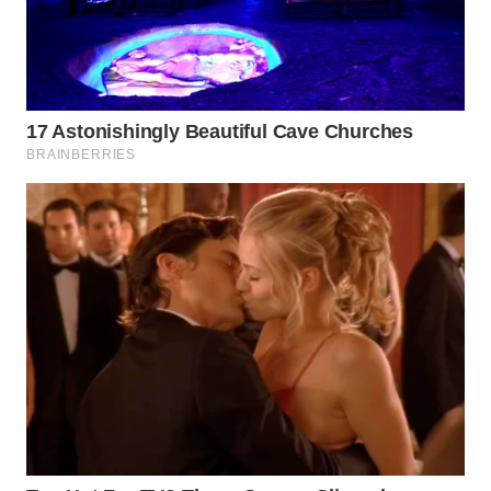
WN
PRIANGAN
TIMUR
WN
SEMARANG
WN
SOLO
WN
BOROBUDUR
WN
MADURA
WN
SURABAYA