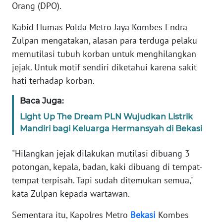
Informasi
Orang (DPO).
INDEKS
Kabid Humas Polda Metro Jaya Kombes Endra
BERITA
Zulpan mengatakan, alasan para terduga pelaku
memutilasi tubuh korban untuk menghilangkan
KONTAK
jejak. Untuk motif sendiri diketahui karena sakit
KAMI
hati terhadap korban.
INFO
Baca Juga:
IKLAN
Light Up The Dream PLN Wujudkan Listrik
Mandiri bagi Keluarga Hermansyah di Bekasi
TENTANG
KAMI
"Hilangkan jejak dilakukan mutilasi dibuang 3
potongan, kepala, badan, kaki dibuang di tempat-
PEDOMAN
tempat terpisah. Tapi sudah ditemukan semua,"
MEDIA
kata Zulpan kepada wartawan.
SIBER
Sementara itu, Kapolres Metro
Bekasi
Kombes
REDAKSI