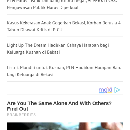
PLN Putus Listrik Tambang Kripto Ilegal, ALPERKLINAS:
Pengawasan Publik Harus Diperkuat
WN
NUSANTARA
Kasus Kekerasan Anak Gegerkan Bekasi, Korban Berusia 4
WN
Tahun Dirawat Kritis di PICU
JOGJA
Light Up The Dream Hadirkan Cahaya Harapan bagi
WN
Keluarga Kusnan di Bekasi
JATIM
Listrik Mandiri untuk Kusnan, PLN Hadirkan Harapan Baru
WN
bagi Keluarga di Bekasi
BALI
WN
KALBAR
WN
KALTENG