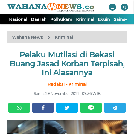
Nasional
Daerah
Polhukam
Kriminal
Ekuin
Sains-Te
WAHANA
Tutup
TV
Wahana News
Kriminal
NASIONAL
Pelaku Mutilasi di Bekasi
Buang Jasad Korban Terpisah,
DAERAH
Ini Alasannya
Redaksi - Kriminal
POLHUKAM
Senin, 29 November 2021 - 09:36 WIB
KRIMINAL
EKUIN