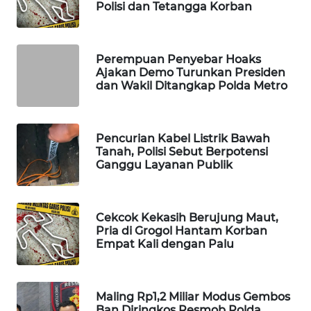
Polisi dan Tetangga Korban
WAHANA
LISTRIK
Perempuan Penyebar Hoaks
WAHANA
Ajakan Demo Turunkan Presiden
dan Wakil Ditangkap Polda Metro
TRAVEL
WAHANA
TV
Pencurian Kabel Listrik Bawah
Tanah, Polisi Sebut Berpotensi
Ganggu Layanan Publik
WAHANANEWS
ID
Cekcok Kekasih Berujung Maut,
WAHANANEWS
Pria di Grogol Hantam Korban
CO ID
Empat Kali dengan Palu
WAHANANEWS
NET
Maling Rp1,2 Miliar Modus Gembos
Ban Diringkos Resmob Polda