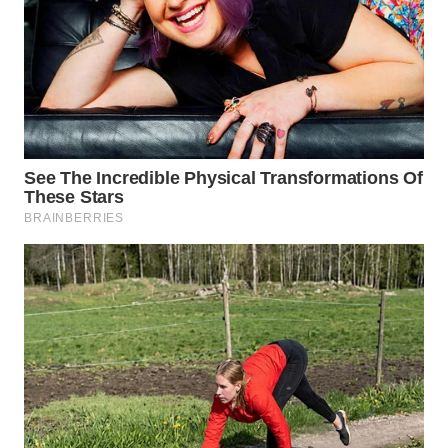
TAPANULI
TENGAH
WN DELI
SERDANG
WN
TEBING
TINGGI
WN
PAKPAK
WN
KARAWANG
WN
BEKASI