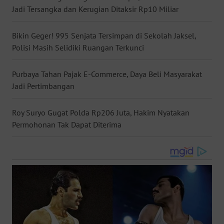
Jadi Tersangka dan Kerugian Ditaksir Rp10 Miliar
WN
NUSANTARA
Bikin Geger! 995 Senjata Tersimpan di Sekolah Jaksel,
Polisi Masih Selidiki Ruangan Terkunci
WN
JOGJA
Purbaya Tahan Pajak E-Commerce, Daya Beli Masyarakat
Jadi Pertimbangan
WN
JATIM
Roy Suryo Gugat Polda Rp206 Juta, Hakim Nyatakan
WN
Permohonan Tak Dapat Diterima
BALI
WN
KALBAR
WN
KALTENG