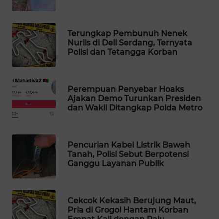
WAHANA
SPORT
Terungkap Pembunuh Nenek
Nurlis di Deli Serdang, Ternyata
WAHANA
Polisi dan Tetangga Korban
UMKM
WAHANA
Perempuan Penyebar Hoaks
SELEB
Ajakan Demo Turunkan Presiden
dan Wakil Ditangkap Polda Metro
WAHANA
PERSONA
Pencurian Kabel Listrik Bawah
Tanah, Polisi Sebut Berpotensi
WAHANA
Ganggu Layanan Publik
OTOMOTIF
WAHANA
Cekcok Kekasih Berujung Maut,
HEALTH
Pria di Grogol Hantam Korban