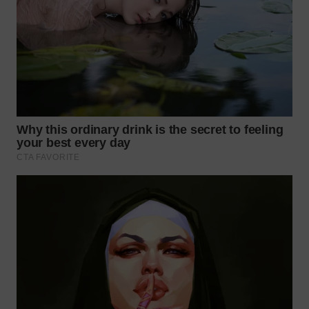
TAPANULI
TENGAH
WN DELI
SERDANG
WN
TEBING
TINGGI
WN
PAKPAK
WN
KARAWANG
WN
BEKASI