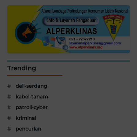
PORTAL
KONSUMEN
FORWAMKI
ALPERKLINAS
FORJASIDA
Trending
TAMBANG
NEWS
#
deli-serdang
#
kabel-tanam
SITUNGIR
NEWS
#
patroli-cyber
#
kriminal
SIDIKALANG
#
pencurian
NEWS