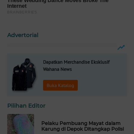
WAHANA
LISTRIK
WAHANA
Advertorial
TRAVEL
WAHANA
TV
Dapatkan Merchandise Eksklusif
Wahana News
WAHANANEWS
ID
Buka Katalog
WAHANANEWS
CO ID
Pilihan Editor
WAHANANEWS
Pelaku Pembuang Mayat dalam
NET
Karung di Depok Ditangkap Polisi