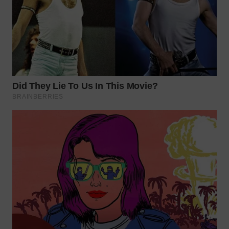
WN
KALTARA
WN
KALSEL
WN
KALTIM
WN
SULSEL
WN
GORONTALO
WN
SULUT