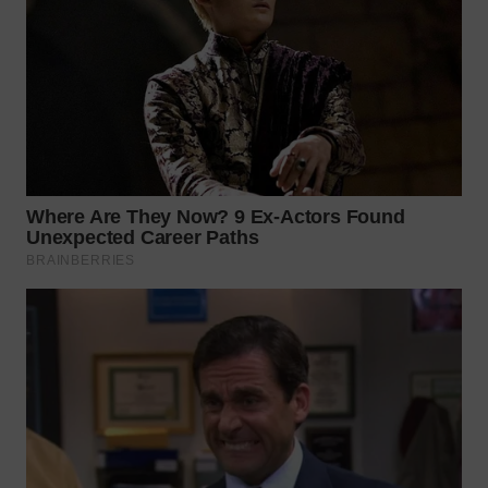
WN
NATUNA
WN
BINTAN
WN
MANDALIKA
WN
LIKUPANG
WN
LABUANBAJO
WN
BORNEO