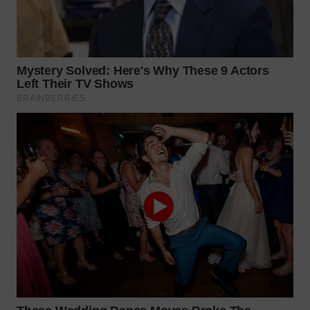
Wahana
Media
Group
WAHANA
NEWS
WAHANA
TANI
WAHANA
ADVOKAT
WAHANA
INFRASTRUKTUR
WAHANA
KONSUMEN