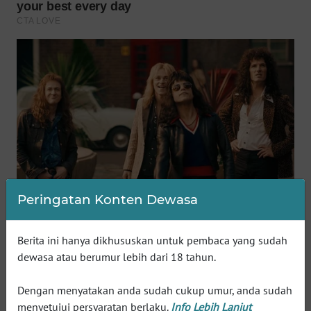
WN
SUMEDANG
WN
CIANJUR
WN
KEPULAUAN
SERIBU
WN
TANGERANG
Peringatan Konten Dewasa
WN
BINJAI
Berita ini hanya dikhususkan untuk pembaca yang sudah
dewasa atau berumur lebih dari 18 tahun.
WN
CIREBON
Dengan menyatakan anda sudah cukup umur, anda sudah
menyetujui persyaratan berlaku.
Info Lebih Lanjut