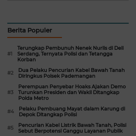
MAWAKA
ID
Berita Populer
MARTABAT
NET
Terungkap Pembunuh Nenek Nurlis di Deli
#1
Serdang, Ternyata Polisi dan Tetangga
PLN
Korban
WATCH
Dua Pelaku Pencurian Kabel Bawah Tanah
#2
Diringkus Polsek Pademangan
MKLI
Perempuan Penyebar Hoaks Ajakan Demo
#3
Turunkan Presiden dan Wakil Ditangkap
LPKKI
Polda Metro
Pelaku Pembuang Mayat dalam Karung di
LKKI
#4
Depok Ditangkap Polisi
Pencurian Kabel Listrik Bawah Tanah, Polisi
KOPEKLIN
#5
Sebut Berpotensi Ganggu Layanan Publik