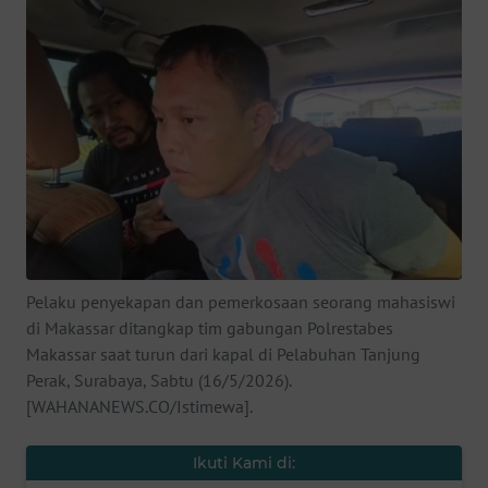
SAINS-TEKNO
KESEHATAN
INTERNASIONAL
SERBA-SERBI
PENDIDIKAN
Pelaku penyekapan dan pemerkosaan seorang mahasiswi
OLAHRAGA
di Makassar ditangkap tim gabungan Polrestabes
Makassar saat turun dari kapal di Pelabuhan Tanjung
OPINI
Perak, Surabaya, Sabtu (16/5/2026).
[WAHANANEWS.CO/Istimewa].
EDITORIAL
Ikuti Kami di: