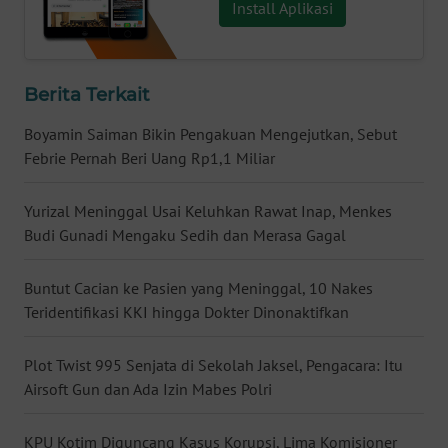
Install Aplikasi
WN
BABEL
Berita Terkait
WN
SUMBAR
Boyamin Saiman Bikin Pengakuan Mengejutkan, Sebut
Febrie Pernah Beri Uang Rp1,1 Miliar
WN
SUMSEL
Yurizal Meninggal Usai Keluhkan Rawat Inap, Menkes
Budi Gunadi Mengaku Sedih dan Merasa Gagal
WN
BENGKULU
Buntut Cacian ke Pasien yang Meninggal, 10 Nakes
Teridentifikasi KKI hingga Dokter Dinonaktifkan
WN
LAMPUNG
Plot Twist 995 Senjata di Sekolah Jaksel, Pengacara: Itu
Airsoft Gun dan Ada Izin Mabes Polri
WN
JATENG
KPU Kotim Diguncang Kasus Korupsi, Lima Komisioner