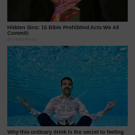
WN
BOGOR
WN
DEPOK
WN
TAPANULI
UTARA
WN
SAMOSIR
WN
PADANG
LAWAS