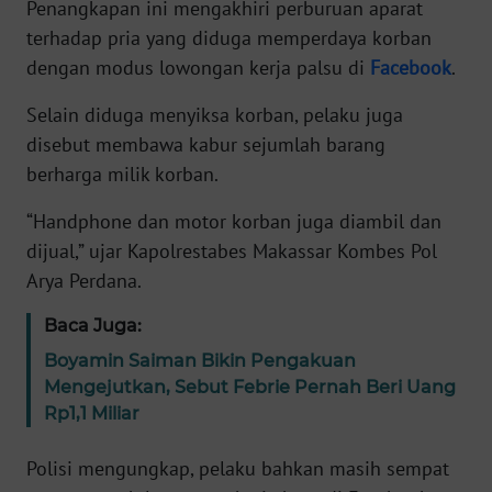
Penangkapan ini mengakhiri perburuan aparat
terhadap pria yang diduga memperdaya korban
KARIR
dengan modus lowongan kerja palsu di
Facebook
.
DISCLAIMER
Selain diduga menyiksa korban, pelaku juga
disebut membawa kabur sejumlah barang
Wahana
berharga milik korban.
News
Regional
“Handphone dan motor korban juga diambil dan
dijual,” ujar Kapolrestabes Makassar Kombes Pol
WN
Arya Perdana.
SUMUT
Baca Juga:
WN
Boyamin Saiman Bikin Pengakuan
JAKARTA
Mengejutkan, Sebut Febrie Pernah Beri Uang
Rp1,1 Miliar
WN
JABAR
Polisi mengungkap, pelaku bahkan masih sempat