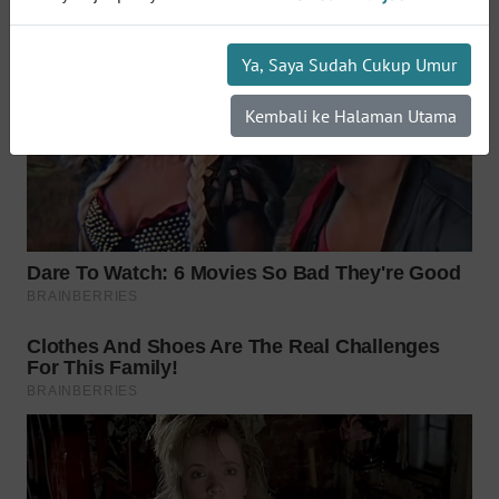
WN
INDRAMAYU
Ya, Saya Sudah Cukup Umur
WN
Kembali ke Halaman Utama
KUNINGAN
WN
MAJALENGKA
WN
SUBANG
WN
SUKABUMI
WN
PURWAKARTA