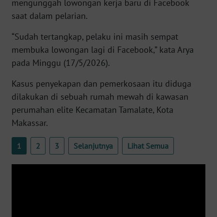
mengunggah lowongan kerja baru di Facebook
WN
saat dalam pelarian.
BANTEN
“Sudah tertangkap, pelaku ini masih sempat
WN
membuka lowongan lagi di Facebook,” kata Arya
NTT
pada Minggu (17/5/2026).
WN
Kasus penyekapan dan pemerkosaan itu diduga
KEPRI
dilakukan di sebuah rumah mewah di kawasan
perumahan elite Kecamatan Tamalate, Kota
WN
Makassar.
PAPUA
1
2
3
Selanjutnya
Lihat Semua
WN
PAPUA
BARAT
WN
RIAU