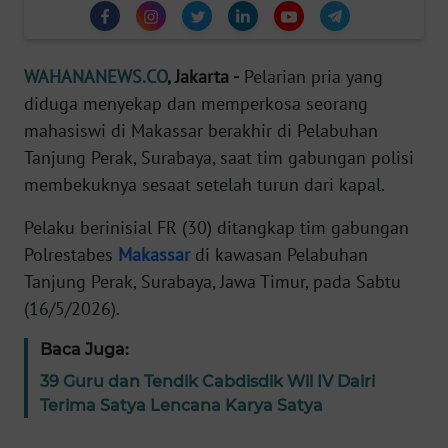
Informasi
INDEKS
BERITA
WAHANANEWS.CO
, Jakarta -
Pelarian pria yang
diduga menyekap dan memperkosa seorang
KONTAK
mahasiswi di Makassar berakhir di Pelabuhan
KAMI
Tanjung Perak, Surabaya, saat tim gabungan polisi
membekuknya sesaat setelah turun dari kapal.
INFO
IKLAN
Pelaku berinisial FR (30) ditangkap tim gabungan
Polrestabes
Makassar
di kawasan Pelabuhan
TENTANG
Tanjung Perak, Surabaya, Jawa Timur, pada Sabtu
KAMI
(16/5/2026).
PEDOMAN
Baca Juga:
MEDIA
39 Guru dan Tendik Cabdisdik Wil IV Dairi
SIBER
Terima Satya Lencana Karya Satya
REDAKSI