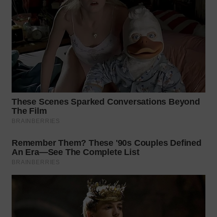
WN
PRIANGAN
TIMUR
WN
SEMARANG
WN
SOLO
WN
BOROBUDUR
WN
MADURA
WN
SURABAYA