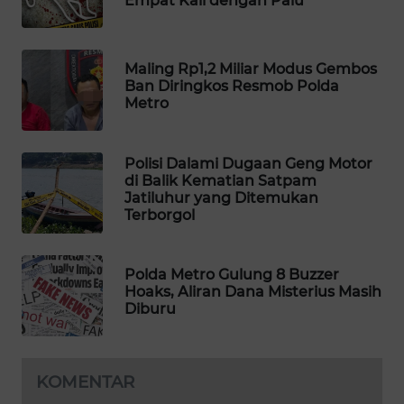
Empat Kali dengan Palu
WAHANA
DESA
WISATA
Maling Rp1,2 Miliar Modus Gembos
Ban Diringkos Resmob Polda
Metro
LAPAK
WAHANA
Polisi Dalami Dugaan Geng Motor
Wahana
di Balik Kematian Satpam
Network
Jatiluhur yang Ditemukan
Terborgol
KONSUMEN
LISTRIK
Polda Metro Gulung 8 Buzzer
Hoaks, Aliran Dana Misterius Masih
MASYARAKAT
Diburu
KELISTRIKAN
WALINKI
KOMENTAR
ID