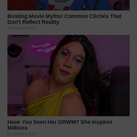
WN
MALUKU
WN
MALUT
WN
DAIRI
WN
DANAU
TOBA
WN
NIAS
WN
LANGKAT