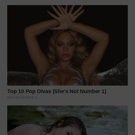
WN
TAPANULI
SELATAN
WN
TANJUNG
LESUNG
WN
KARO
WN
SIMALUNGUN
WN
LABUHANBATU
WN