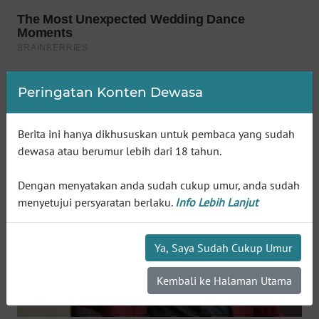
WN
SUMEDANG
WN
CIANJUR
Peringatan Konten Dewasa
WN
KEPULAUAN
Berita ini hanya dikhususkan untuk pembaca yang sudah
SERIBU
dewasa atau berumur lebih dari 18 tahun.
WN
Dengan menyatakan anda sudah cukup umur, anda sudah
TANGERANG
menyetujui persyaratan berlaku.
Info Lebih Lanjut
WN
BINJAI
Ya, Saya Sudah Cukup Umur
WN
Kembali ke Halaman Utama
CIREBON