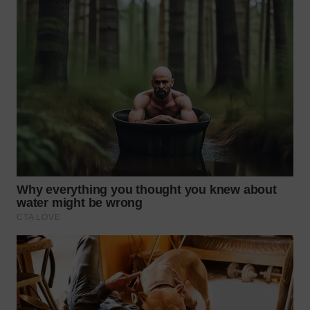
WN
TAPANULI
SELATAN
WN
TANJUNG
LESUNG
WN
KARO
WN
SIMALUNGUN
WN
LABUHANBATU
WN