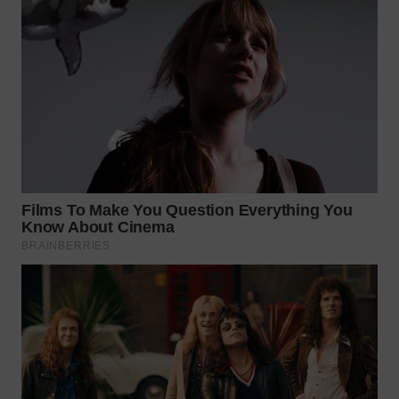
WN
NATUNA
WN
BINTAN
WN
MANDALIKA
WN
LIKUPANG
WN
LABUANBAJO
WN
BORNEO