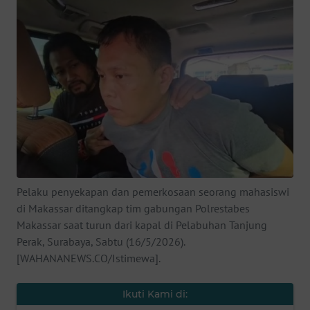
SAINS-TEKNO
KESEHATAN
INTERNASIONAL
SERBA-SERBI
PENDIDIKAN
Pelaku penyekapan dan pemerkosaan seorang mahasiswi
OLAHRAGA
di Makassar ditangkap tim gabungan Polrestabes
Makassar saat turun dari kapal di Pelabuhan Tanjung
OPINI
Perak, Surabaya, Sabtu (16/5/2026).
[WAHANANEWS.CO/Istimewa].
EDITORIAL
Ikuti Kami di: