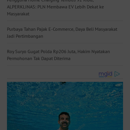
ALPERKLINAS: PLN Membawa EV Lebih Dekat ke
WN
NUSANTARA
Masyarakat
WN
Purbaya Tahan Pajak E-Commerce, Daya Beli Masyarakat
JOGJA
Jadi Pertimbangan
WN
Roy Suryo Gugat Polda Rp206 Juta, Hakim Nyatakan
JATIM
Permohonan Tak Dapat Diterima
WN
BALI
WN
KALBAR
WN
KALTENG