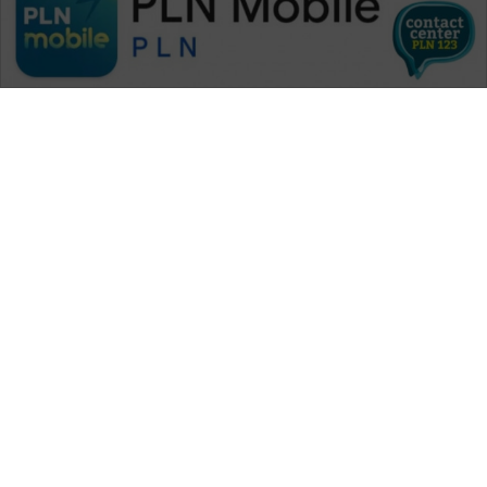
WAHANA MEDIA GROUP
|
|
|
WAHANA NEWS co
WAHANA TANI
WAHANA ADVOKAT
|
|
WAHANA INFRASTRUKTUR
WAHANA KONSUMEN
|
|
|
WAHANA LISTRIK
WAHANA TRAVEL
WAHANA TV
|
|
|
WAHANANEWS id
WAHANANEWS CO ID
WAHANANEWS NET
|
|
|
WAHANA SPORT ID
Wahana UMKM
Wahana Seleb