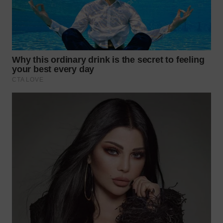
WN
KALTARA
WN
KALSEL
WN
KALTIM
WN
SULSEL
WN
GORONTALO
WN
SULUT