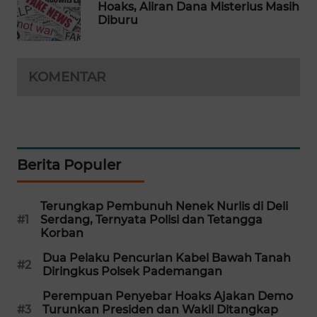
Hoaks, Aliran Dana Misterius Masih
WAHANA
Diburu
DESA
WISATA
KOMENTAR
LAPAK
WAHANA
Wahana
Network
Berita Populer
KONSUMEN
LISTRIK
Terungkap Pembunuh Nenek Nurlis di Deli
#1
Serdang, Ternyata Polisi dan Tetangga
Korban
MASYARAKAT
KELISTRIKAN
Dua Pelaku Pencurian Kabel Bawah Tanah
#2
Diringkus Polsek Pademangan
WALINKI
Perempuan Penyebar Hoaks Ajakan Demo
ID
#3
Turunkan Presiden dan Wakil Ditangkap