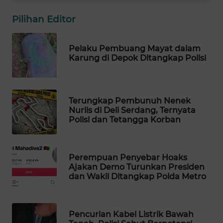
WAHANA
Pilihan Editor
LISTRIK
Pelaku Pembuang Mayat dalam
WAHANA
Karung di Depok Ditangkap Polisi
TRAVEL
WAHANA
TV
Terungkap Pembunuh Nenek
Nurlis di Deli Serdang, Ternyata
Polisi dan Tetangga Korban
WAHANANEWS
ID
Perempuan Penyebar Hoaks
WAHANANEWS
Ajakan Demo Turunkan Presiden
CO ID
dan Wakil Ditangkap Polda Metro
WAHANANEWS
NET
Pencurian Kabel Listrik Bawah