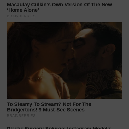
WN
INDRAMAYU
WN
KUNINGAN
WN
MAJALENGKA
WN
SUBANG
WN
SUKABUMI
WN
PURWAKARTA