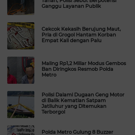
Tanah, Polisi Sebut Berpotensi
Ganggu Layanan Publik
WAHANA
SPORT
Cekcok Kekasih Berujung Maut,
WAHANA
Pria di Grogol Hantam Korban
UMKM
Empat Kali dengan Palu
WAHANA
SELEB
Maling Rp1,2 Miliar Modus Gembos
Ban Diringkos Resmob Polda
WAHANA
Metro
PERSONA
Polisi Dalami Dugaan Geng Motor
WAHANA
di Balik Kematian Satpam
OTOMOTIF
Jatiluhur yang Ditemukan
Terborgol
WAHANA
HEALTH
Polda Metro Gulung 8 Buzzer