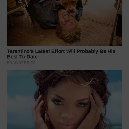
TAPANULI
TENGAH
WN DELI
SERDANG
WN
TEBING
TINGGI
WN
PAKPAK
WN
KARAWANG
WN
BEKASI