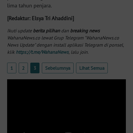
lima tahun penjara.
WN
BANTEN
[Redaktur: Elsya Tri Ahaddini]
WN
Ikuti update
berita pilihan
dan
breaking news
NTT
WahanaNews.co lewat Grup Telegram "WahanaNews.co
News Update" dengan install aplikasi Telegram di ponsel,
WN
klik
https://t.me/WahanaNews
, lalu join.
KEPRI
1
2
3
Sebelumnya
Lihat Semua
WN
PAPUA
WN
PAPUA
BARAT
WN
RIAU