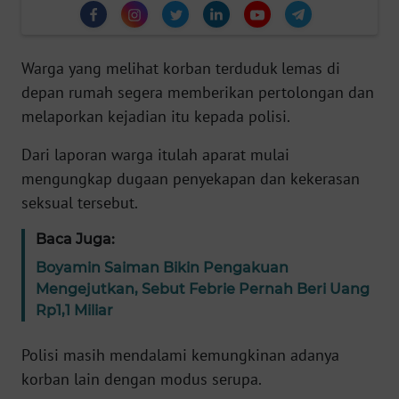
Informasi
INDEKS
BERITA
Warga yang melihat korban terduduk lemas di
depan rumah segera memberikan pertolongan dan
KONTAK
melaporkan kejadian itu kepada polisi.
KAMI
Dari laporan warga itulah aparat mulai
mengungkap dugaan penyekapan dan kekerasan
INFO
IKLAN
seksual tersebut.
Baca Juga:
TENTANG
KAMI
Boyamin Saiman Bikin Pengakuan
Mengejutkan, Sebut Febrie Pernah Beri Uang
PEDOMAN
Rp1,1 Miliar
MEDIA
SIBER
Polisi masih mendalami kemungkinan adanya
korban lain dengan modus serupa.
REDAKSI