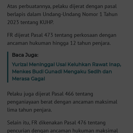
Atas perbuatannya, pelaku dijerat dengan pasal
berlapis dalam Undang-Undang Nomor 1 Tahun
KARIR
2023 tentang KUHP.
DISCLAIMER
FR dijerat Pasal 473 tentang perkosaan dengan
ancaman hukuman hingga 12 tahun penjara.
Wahana
News
Baca Juga:
Regional
Yurizal Meninggal Usai Keluhkan Rawat Inap,
Menkes Budi Gunadi Mengaku Sedih dan
WN
SUMUT
Merasa Gagal
Pelaku juga dijerat Pasal 466 tentang
WN
JAKARTA
penganiayaan berat dengan ancaman maksimal
lima tahun penjara.
WN
Selain itu, FR dikenakan Pasal 476 tentang
JABAR
pencurian dengan ancaman hukuman maksimal