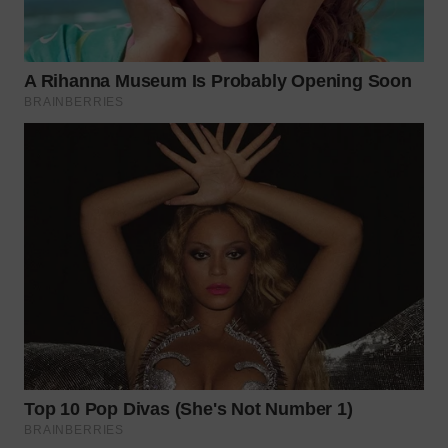
WN
BOGOR
WN
DEPOK
WN
TAPANULI
UTARA
WN
SAMOSIR
WN
PADANG
LAWAS