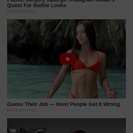
WN
PRIANGAN
TIMUR
WN
SEMARANG
WN
SOLO
WN
BOROBUDUR
WN
MADURA
WN
SURABAYA