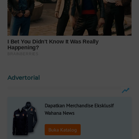
Wahana
Media
Group
WAHANA
NEWS
WAHANA
TANI
Advertorial
WAHANA
ADVOKAT
WAHANA
Dapatkan Merchandise Eksklusif
INFRASTRUKTUR
Wahana News
WAHANA
Buka Katalog
KONSUMEN