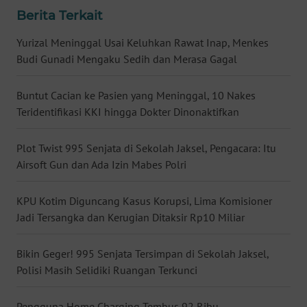
Berita Terkait
WN
BABEL
Yurizal Meninggal Usai Keluhkan Rawat Inap, Menkes
Budi Gunadi Mengaku Sedih dan Merasa Gagal
WN
SUMBAR
Buntut Cacian ke Pasien yang Meninggal, 10 Nakes
Teridentifikasi KKI hingga Dokter Dinonaktifkan
WN
SUMSEL
Plot Twist 995 Senjata di Sekolah Jaksel, Pengacara: Itu
Airsoft Gun dan Ada Izin Mabes Polri
WN
BENGKULU
KPU Kotim Diguncang Kasus Korupsi, Lima Komisioner
Jadi Tersangka dan Kerugian Ditaksir Rp10 Miliar
WN
LAMPUNG
Bikin Geger! 995 Senjata Tersimpan di Sekolah Jaksel,
Polisi Masih Selidiki Ruangan Terkunci
WN
JATENG
Pengguna Home Charging Tembus 92 Ribu,