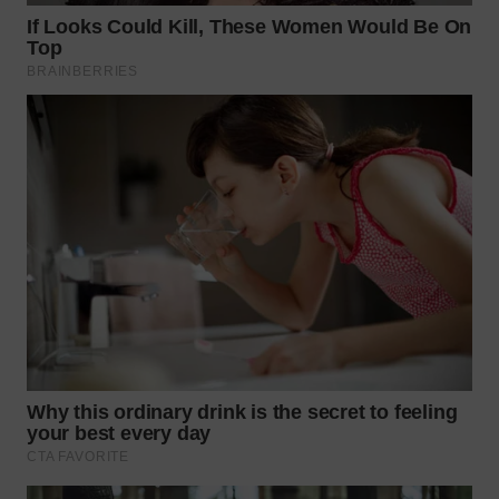
WN
MALUKU
WN
MALUT
WN
DAIRI
WN
DANAU
TOBA
WN
NIAS
WN
LANGKAT