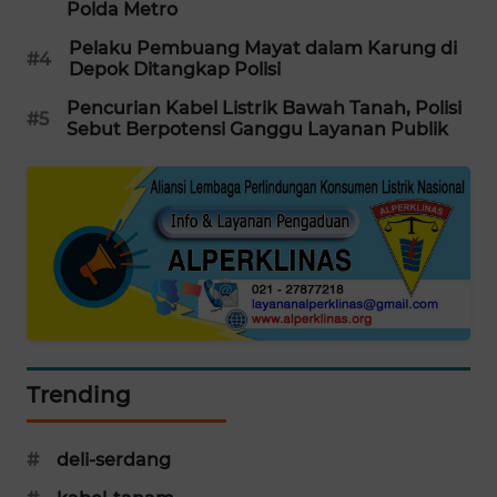
Polda Metro
MAWAKA
Pelaku Pembuang Mayat dalam Karung di
#4
ID
Depok Ditangkap Polisi
Pencurian Kabel Listrik Bawah Tanah, Polisi
#5
MARTABAT
Sebut Berpotensi Ganggu Layanan Publik
NET
PLN
WATCH
MKLI
LPKKI
Trending
LKKI
#
deli-serdang
KOPEKLIN