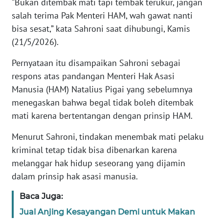
“Bukan ditembak mati tapi tembak terukur, jangan
salah terima Pak Menteri HAM, wah gawat nanti
KARIR
bisa sesat,” kata Sahroni saat dihubungi, Kamis
(21/5/2026).
DISCLAIMER
Pernyataan itu disampaikan Sahroni sebagai
Wahana
respons atas pandangan Menteri Hak Asasi
News
Manusia (HAM) Natalius Pigai yang sebelumnya
Regional
menegaskan bahwa begal tidak boleh ditembak
mati karena bertentangan dengan prinsip HAM.
WN
SUMUT
Menurut Sahroni, tindakan menembak mati pelaku
kriminal tetap tidak bisa dibenarkan karena
WN
melanggar hak hidup seseorang yang dijamin
JAKARTA
dalam prinsip hak asasi manusia.
WN
Baca Juga:
JABAR
Jual Anjing Kesayangan Demi untuk Makan