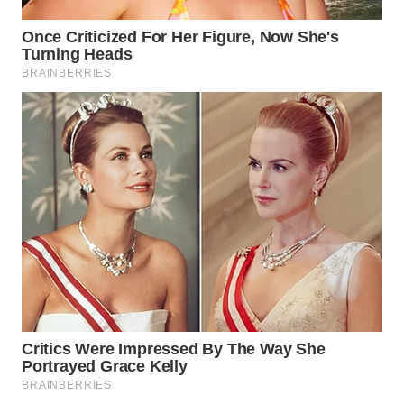
WN
NATUNA
WN
BINTAN
WN
MANDALIKA
WN
LIKUPANG
WN
LABUANBAJO
WN
BORNEO