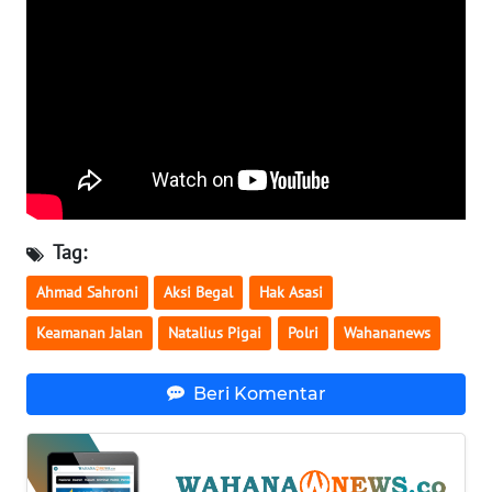
WN
SERAMBI
WN
JAMBI
WN
SULTRA
Tag:
WN
Ahmad Sahroni
Aksi Begal
Hak Asasi
NTB
Keamanan Jalan
Natalius Pigai
Polri
Wahananews
WN
SULTENG
Beri Komentar
WN
SULBAR