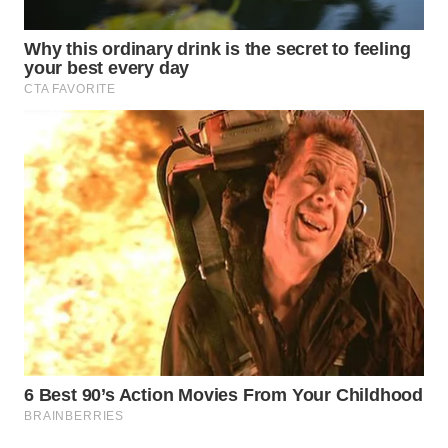
TAPANULI
TENGAH
WN DELI
SERDANG
WN
TEBING
TINGGI
WN
PAKPAK
WN
KARAWANG
WN
BEKASI