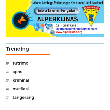
MAWAKA
ID
MARTABAT
NET
PLN
Trending
WATCH
MKLI
#
sutrimo
#
cpns
LPKKI
#
kriminal
LKKI
#
mutilasi
#
tangerang
KOPEKLIN