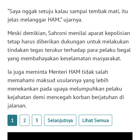
WN
“Saya nggak setuju kalau sampai tembak mati, itu
BANTEN
jelas melanggar HAM,” ujarnya.
WN
Meski demikian, Sahroni menilai aparat kepolisian
NTT
tetap harus diberikan dukungan untuk melakukan
tindakan tegas terukur terhadap para pelaku begal
WN
yang membahayakan keselamatan masyarakat.
KEPRI
Ia juga meminta Menteri HAM tidak salah
WN
memahami maksud usulannya yang lebih
PAPUA
menekankan pada upaya melumpuhkan pelaku
kejahatan demi mencegah korban berjatuhan di
WN
PAPUA
jalanan.
BARAT
1
2
3
Selanjutnya
Lihat Semua
WN
RIAU