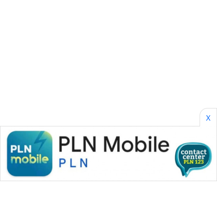
SONYA
ASA
NEWS
X