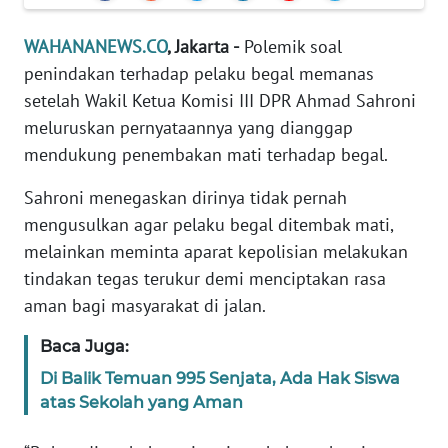
Informasi
WAHANANEWS.CO
, Jakarta -
Polemik soal
INDEKS
penindakan terhadap pelaku begal memanas
BERITA
setelah Wakil Ketua Komisi III DPR Ahmad Sahroni
KONTAK
meluruskan pernyataannya yang dianggap
KAMI
mendukung penembakan mati terhadap begal.
Sahroni menegaskan dirinya tidak pernah
INFO
IKLAN
mengusulkan agar pelaku begal ditembak mati,
melainkan meminta aparat kepolisian melakukan
TENTANG
tindakan tegas terukur demi menciptakan rasa
KAMI
aman bagi masyarakat di jalan.
Baca Juga:
PEDOMAN
MEDIA
Di Balik Temuan 995 Senjata, Ada Hak Siswa
SIBER
atas Sekolah yang Aman
REDAKSI