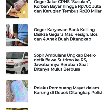
Geger Jalur CPNS “Susulan”,
Korban Bayar hingga Rp700 Juta
WAHANA
dan Kerugian Tembus Rp20 Miliar
LISTRIK
WAHANA
Geger Karyawan Bank Keliling
TRAVEL
Disiksa Gegara Mau Resign, Bos
dan 4 Anak Buah Ditangkap
WAHANA
TV
Sopir Ambulans Ungkap Detik-
detik Bawa Sutrimo ke RS,
WAHANANEWS
Jawabannya Berubah Saat
ID
Ditanya Mulut Berbusa
WAHANANEWS
CO ID
Pelaku Pembuang Mayat dalam
Karung di Depok Ditangkap Polisi
WAHANANEWS
NET