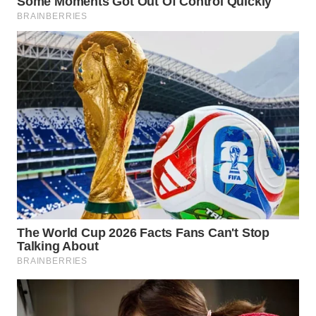
WN
SUMEDANG
WN
CIANJUR
WN
KEPULAUAN
SERIBU
WN
TANGERANG
WN
BINJAI
WN
CIREBON