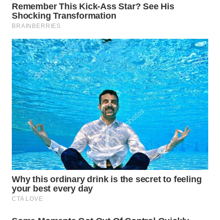
WN
BOGOR
WN
DEPOK
WN
TAPANULI
UTARA
WN
SAMOSIR
WN
PADANG
LAWAS