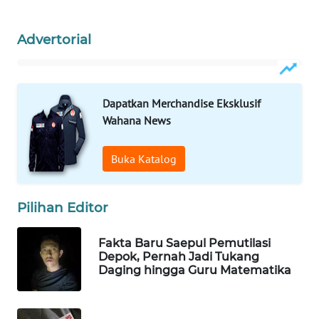
Wahana
Media
Advertorial
Group
WAHANA
NEWS
Dapatkan Merchandise Eksklusif
Wahana News
WAHANA
TANI
Buka Katalog
WAHANA
ADVOKAT
Pilihan Editor
WAHANA
Fakta Baru Saepul Pemutilasi
INFRASTRUKTUR
Depok, Pernah Jadi Tukang
Daging hingga Guru Matematika
WAHANA
KONSUMEN