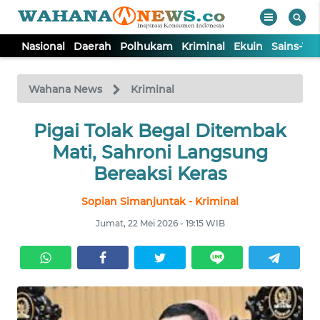
Nasional
Daerah
Polhukam
Kriminal
Ekuin
Sains-Te
WAHANA
Tutup
TV
Wahana News
Kriminal
NASIONAL
Pigai Tolak Begal Ditembak
Mati, Sahroni Langsung
DAERAH
Bereaksi Keras
Sopian Simanjuntak - Kriminal
POLHUKAM
Jumat, 22 Mei 2026 - 19:15 WIB
KRIMINAL
EKUIN