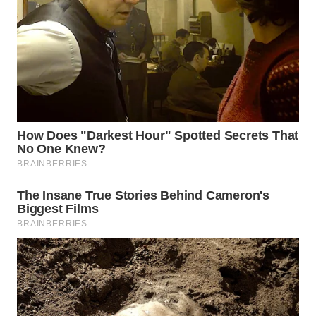
WN
KALTARA
WN
KALSEL
WN
KALTIM
WN
SULSEL
WN
GORONTALO
WN
SULUT