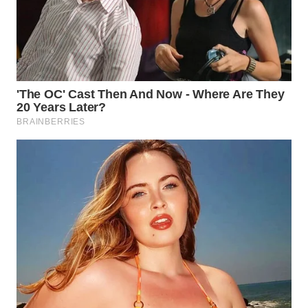
WN
PRIANGAN
TIMUR
WN
SEMARANG
WN
SOLO
WN
BOROBUDUR
WN
MADURA
WN
SURABAYA