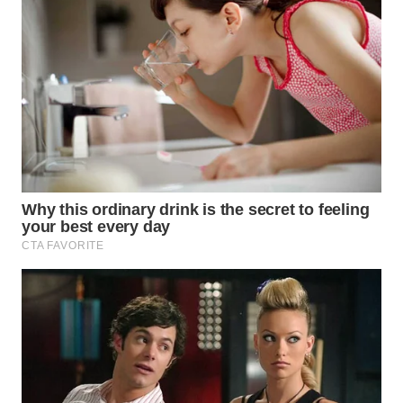
WN
INDRAMAYU
WN
KUNINGAN
WN
MAJALENGKA
WN
SUBANG
WN
SUKABUMI
WN
PURWAKARTA