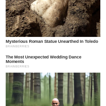
WN
MALUKU
WN
MALUT
WN
DAIRI
WN
DANAU
TOBA
WN
NIAS
WN
LANGKAT