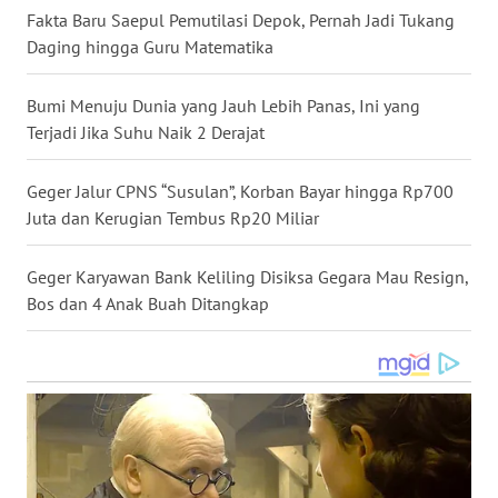
Fakta Baru Saepul Pemutilasi Depok, Pernah Jadi Tukang
WN
Daging hingga Guru Matematika
NUSANTARA
Bumi Menuju Dunia yang Jauh Lebih Panas, Ini yang
WN
Terjadi Jika Suhu Naik 2 Derajat
JOGJA
Geger Jalur CPNS “Susulan”, Korban Bayar hingga Rp700
WN
JATIM
Juta dan Kerugian Tembus Rp20 Miliar
WN
Geger Karyawan Bank Keliling Disiksa Gegara Mau Resign,
BALI
Bos dan 4 Anak Buah Ditangkap
WN
KALBAR
WN
KALTENG