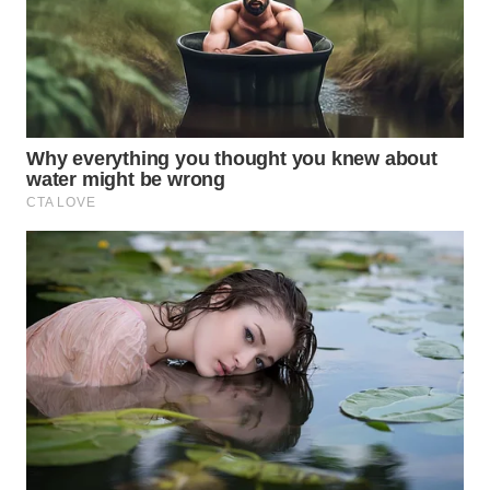
WN
TAPANULI
SELATAN
WN
TANJUNG
LESUNG
WN
KARO
WN
SIMALUNGUN
WN
LABUHANBATU
WN