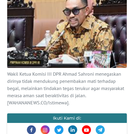
SAINS-TEKNO
KESEHATAN
INTERNASIONAL
SERBA-SERBI
PENDIDIKAN
Wakil Ketua Komisi III DPR Ahmad Sahroni menegaskan
dirinya tidak mendukung penembakan mati terhadap
OLAHRAGA
begal, melainkan tindakan tegas terukur agar masyarakat
merasa aman saat beraktivitas di jalan.
[WAHANANEWS.CO/Istimewa].
OPINI
Ikuti Kami di:
EDITORIAL