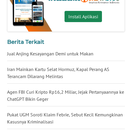
WN
BABEL
Install Aplikasi
WN
SUMBAR
Berita Terkait
WN
Jual Anjing Kesayangan Demi untuk Makan
SUMSEL
Iran Mainkan Kartu Selat Hormuz, Kapal Perang AS
WN
Terancam Dilarang Melintas
BENGKULU
Agen FBI Curi Kripto Rp16,2 Miliar, Jejak Pertanyaannya ke
WN
ChatGPT Bikin Geger
LAMPUNG
Pukat UGM Soroti Klaim Febrie, Sebut Kecil Kemungkinan
WN
Kasusnya Kriminalisasi
JATENG