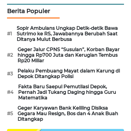
WAHANA
Berita Populer
DESA
WISATA
Sopir Ambulans Ungkap Detik-detik Bawa
#1
Sutrimo ke RS, Jawabannya Berubah Saat
LAPAK
Ditanya Mulut Berbusa
WAHANA
Geger Jalur CPNS “Susulan”, Korban Bayar
Wahana
#2
hingga Rp700 Juta dan Kerugian Tembus
Network
Rp20 Miliar
Pelaku Pembuang Mayat dalam Karung di
#3
KONSUMEN
Depok Ditangkap Polisi
LISTRIK
Fakta Baru Saepul Pemutilasi Depok,
#4
Pernah Jadi Tukang Daging hingga Guru
MASYARAKAT
Matematika
KELISTRIKAN
Geger Karyawan Bank Keliling Disiksa
#5
Gegara Mau Resign, Bos dan 4 Anak Buah
Ditangkap
WALINKI
ID