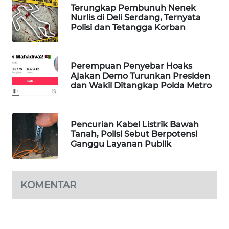
Terungkap Pembunuh Nenek
WAHANA
Nurlis di Deli Serdang, Ternyata
SPORT
Polisi dan Tetangga Korban
WAHANA
UMKM
Perempuan Penyebar Hoaks
Ajakan Demo Turunkan Presiden
dan Wakil Ditangkap Polda Metro
WAHANA
SELEB
Pencurian Kabel Listrik Bawah
WAHANA
Tanah, Polisi Sebut Berpotensi
PERSONA
Ganggu Layanan Publik
WAHANA
OTOMOTIF
KOMENTAR
WAHANA
HEALTH