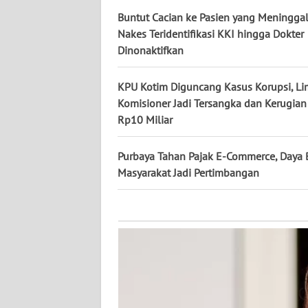
KALTARA
Buntut Cacian ke Pasien yang Meninggal
Nakes Teridentifikasi KKI hingga Dokter
WN
Dinonaktifkan
KALSEL
KPU Kotim Diguncang Kasus Korupsi, L
WN
Komisioner Jadi Tersangka dan Kerugian 
KALTIM
Rp10 Miliar
WN
SULSEL
Purbaya Tahan Pajak E-Commerce, Daya 
Masyarakat Jadi Pertimbangan
WN
GORONTALO
WN
SULUT
WN
MALUKU