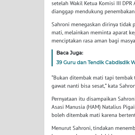
setelah Wakil Ketua Komisi III DP
dianggap mendukung penembakan m
WN
NTT
Sahroni menegaskan dirinya tidak 
mati, melainkan meminta aparat ke
WN
menciptakan rasa aman bagi masyar
KEPRI
Baca Juga:
WN
39 Guru dan Tendik Cabdisdik Wi
PAPUA
“Bukan ditembak mati tapi tembak t
WN
gawat nanti bisa sesat,” kata Sahro
PAPUA
BARAT
Pernyataan itu disampaikan Sahron
Asasi Manusia (HAM) Natalius Pig
WN
boleh ditembak mati karena berte
RIAU
Menurut Sahroni, tindakan menemba
WN