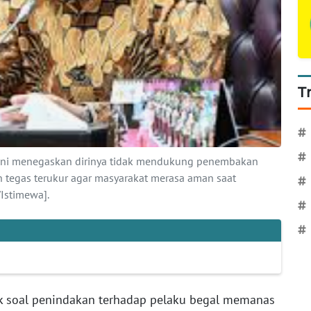
T
#
#
roni menegaskan dirinya tidak mendukung penembakan
n tegas terukur agar masyarakat merasa aman saat
#
Istimewa].
#
#
 soal penindakan terhadap pelaku begal memanas