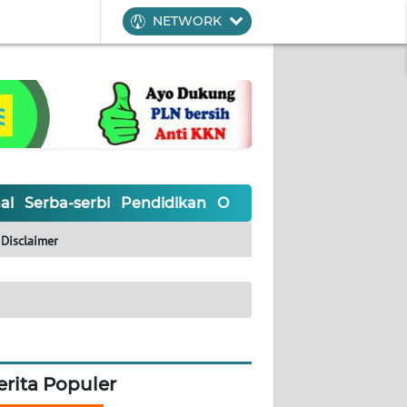
NETWORK
al
Serba-serbi
Pendidikan
Olahraga
Opini
Editoria
Disclaimer
erita Populer