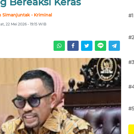
g Bereaksi Keras
 Simanjuntak - Kriminal
#1
t, 22 Mei 2026 - 19:15 WIB
#
#
#
#