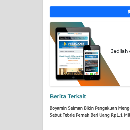
NUSANTARA
WN
JOGJA
WN
JATIM
Jadilah
WN
BALI
WN
KALBAR
Berita Terkait
WN
Boyamin Saiman Bikin Pengakuan Menge
KALTENG
Sebut Febrie Pernah Beri Uang Rp1,1 Mil
WN