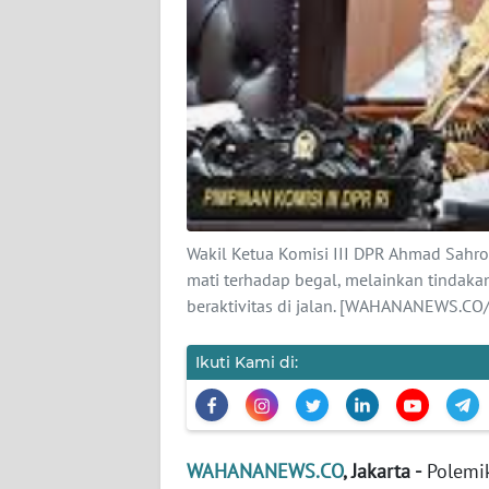
KARIR
DISCLAIMER
Wahana
News
Regional
WN
SUMUT
Wakil Ketua Komisi III DPR Ahmad Sah
mati terhadap begal, melainkan tindaka
WN
beraktivitas di jalan. [WAHANANEWS.CO/
JAKARTA
Ikuti Kami di:
WN
JABAR
WN
WAHANANEWS.CO
, Jakarta -
Polemik
BANTEN