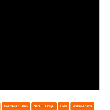
Keamanan Jalan
Natalius Pigai
Polri
Wahananews