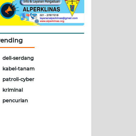
rending
deli-serdang
kabel-tanam
patroli-cyber
kriminal
pencurian