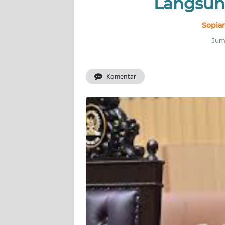
Langsun
INDEKS
BERITA
Sopian
Juma
KONTAK
KAMI
Komentar
INFO
IKLAN
TENTANG
KAMI
PEDOMAN
MEDIA
SIBER
REDAKSI