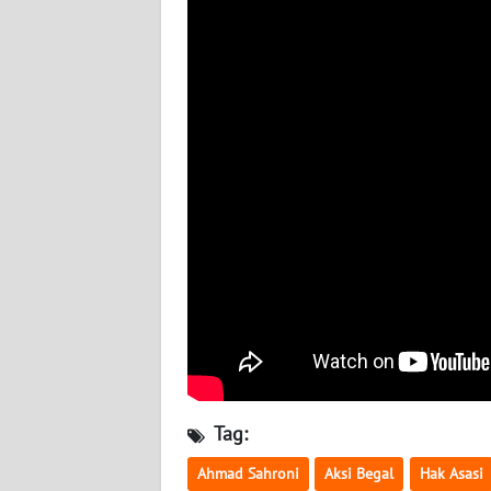
BABEL
WN
SUMBAR
WN
SUMSEL
WN
BENGKULU
WN
LAMPUNG
WN
JATENG
Tag:
Ahmad Sahroni
Aksi Begal
Hak Asasi
WN