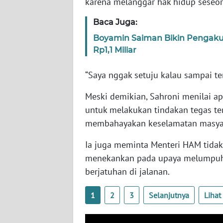
karena melanggar hak hidup seseor
SERAMBI
Baca Juga:
WN
Boyamin Saiman Bikin Pengaku
JAMBI
Rp1,1 Miliar
WN
“Saya nggak setuju kalau sampai te
SULTRA
Meski demikian, Sahroni menilai ap
WN
untuk melakukan tindakan tegas te
NTB
membahayakan keselamatan masya
Ia juga meminta Menteri HAM tida
WN
SULTENG
menekankan pada upaya melumpuh
berjatuhan di jalanan.
WN
SULBAR
1
2
3
Selanjutnya
Liha
WN