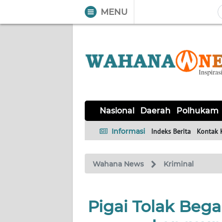
MENU
WAHANA
Tutup
TV
NASIONAL
DAERAH
POLHUKAM
KRIMINAL
EKUIN
SAINS-
KESEHATAN
INTERNASIONAL
Nasional
Daerah
Polhukam
TEKNO
Informasi
Indeks Berita
Kontak 
SERBA-
PENDIDIKAN
OLAHRAGA
OPINI
SERBI
Wahana News
Kriminal
EDITORIAL
Pigai Tolak Bega
Informasi