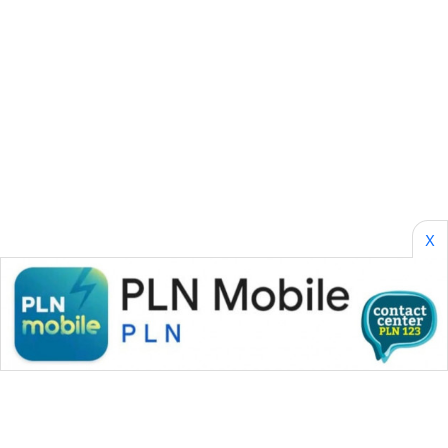
SONYA
ASA
NEWS
X