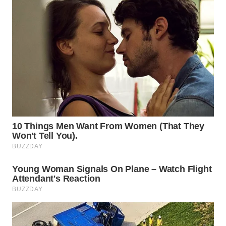
WN
BOGOR
WN
DEPOK
WN
TAPANULI
UTARA
WN
SAMOSIR
WN
PADANG
LAWAS