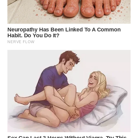
WN
TAPANULI
SELATAN
WN
TANJUNG
LESUNG
WN
KARO
WN
SIMALUNGUN
WN
LABUHANBATU
WN