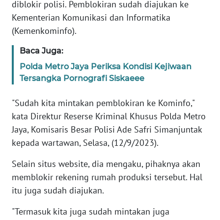
diblokir polisi. Pemblokiran sudah diajukan ke
Kementerian Komunikasi dan Informatika
KARIR
(Kemenkominfo).
DISCLAIMER
Baca Juga:
Polda Metro Jaya Periksa Kondisi Kejiwaan
Wahana
Tersangka Pornografi Siskaeee
News
Regional
"Sudah kita mintakan pemblokiran ke Kominfo,"
kata Direktur Reserse Kriminal Khusus Polda Metro
WN
Jaya, Komisaris Besar Polisi Ade Safri Simanjuntak
SUMUT
kepada wartawan, Selasa, (12/9/2023).
WN
Selain situs website, dia mengaku, pihaknya akan
JAKARTA
memblokir rekening rumah produksi tersebut. Hal
itu juga sudah diajukan.
WN
JABAR
"Termasuk kita juga sudah mintakan juga