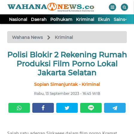
Nasional
Daerah
Polhukam
Kriminal
Ekuin
Sains-Te
WAHANA
Tutup
TV
Wahana News
Kriminal
Polisi Blokir 2 Rekening Rumah
NASIONAL
Produksi Film Porno Lokal
DAERAH
Jakarta Selatan
Sopian Simanjuntak - Kriminal
POLHUKAM
Rabu, 13 September 2023 - 16:45 WIB
KRIMINAL
EKUIN
Salah satu adegan Siskaeee dalam film porno Kramat