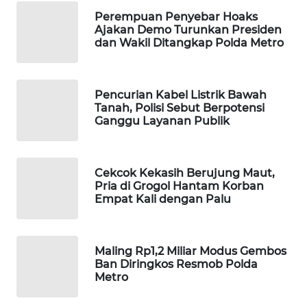
Perempuan Penyebar Hoaks
WAHANA
Ajakan Demo Turunkan Presiden
LISTRIK
dan Wakil Ditangkap Polda Metro
WAHANA
TRAVEL
Pencurian Kabel Listrik Bawah
Tanah, Polisi Sebut Berpotensi
Ganggu Layanan Publik
WAHANA
TV
WAHANANEWS
Cekcok Kekasih Berujung Maut,
Pria di Grogol Hantam Korban
ID
Empat Kali dengan Palu
WAHANANEWS
CO ID
Maling Rp1,2 Miliar Modus Gembos
Ban Diringkos Resmob Polda
WAHANANEWS
Metro
NET