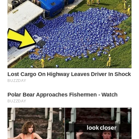
WN
SUMEDANG
WN
CIANJUR
WN
KEPULAUAN
SERIBU
WN
TANGERANG
WN
BINJAI
WN
CIREBON