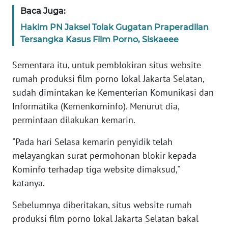
Informasi
Baca Juga:
INDEKS
Hakim PN Jaksel Tolak Gugatan Praperadilan
BERITA
Tersangka Kasus Film Porno, Siskaeee
KONTAK
Sementara itu, untuk pemblokiran situs website
KAMI
rumah produksi film porno lokal Jakarta Selatan,
sudah dimintakan ke Kementerian Komunikasi dan
INFO
Informatika (Kemenkominfo). Menurut dia,
IKLAN
permintaan dilakukan kemarin.
TENTANG
"Pada hari Selasa kemarin penyidik telah
KAMI
melayangkan surat permohonan blokir kepada
Kominfo terhadap tiga website dimaksud,"
PEDOMAN
katanya.
MEDIA
SIBER
Sebelumnya diberitakan, situs website rumah
produksi film porno lokal Jakarta Selatan bakal
REDAKSI