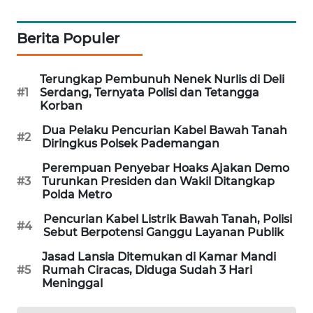
WAHANA
DESA
Berita Populer
WISATA
Terungkap Pembunuh Nenek Nurlis di Deli
LAPAK
#1
Serdang, Ternyata Polisi dan Tetangga
WAHANA
Korban
Dua Pelaku Pencurian Kabel Bawah Tanah
Wahana
#2
Diringkus Polsek Pademangan
Network
Perempuan Penyebar Hoaks Ajakan Demo
#3
Turunkan Presiden dan Wakil Ditangkap
KONSUMEN
Polda Metro
LISTRIK
Pencurian Kabel Listrik Bawah Tanah, Polisi
#4
Sebut Berpotensi Ganggu Layanan Publik
MASYARAKAT
KELISTRIKAN
Jasad Lansia Ditemukan di Kamar Mandi
#5
Rumah Ciracas, Diduga Sudah 3 Hari
Meninggal
WALINKI
ID