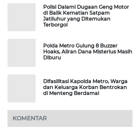
Polisi Dalami Dugaan Geng Motor
WAHANA
di Balik Kematian Satpam
SPORT
Jatiluhur yang Ditemukan
Terborgol
WAHANA
UMKM
Polda Metro Gulung 8 Buzzer
Hoaks, Aliran Dana Misterius Masih
WAHANA
Diburu
SELEB
WAHANA
Difasilitasi Kapolda Metro, Warga
PERSONA
dan Keluarga Korban Bentrokan
di Menteng Berdamai
WAHANA
OTOMOTIF
KOMENTAR
WAHANA
HEALTH