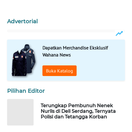
Wahana
Media
Group
Advertorial
WAHANA
NEWS
Dapatkan Merchandise Eksklusif
WAHANA
Wahana News
TANI
Buka Katalog
WAHANA
ADVOKAT
Pilihan Editor
WAHANA
INFRASTRUKTUR
Terungkap Pembunuh Nenek
Nurlis di Deli Serdang, Ternyata
Polisi dan Tetangga Korban
WAHANA
KONSUMEN