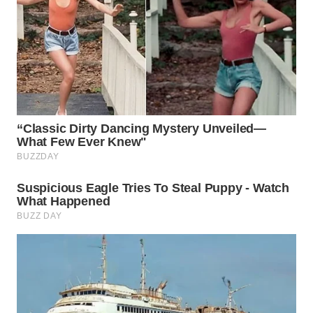
WN
INDRAMAYU
WN
KUNINGAN
WN
MAJALENGKA
WN
SUBANG
WN
SUKABUMI
WN
PURWAKARTA