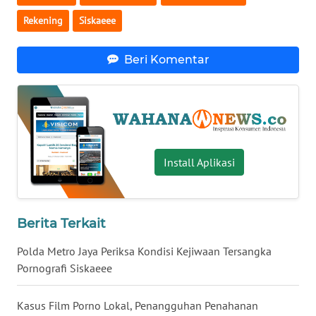
Rekening
Siskaeee
WN
SERAMBI
Beri Komentar
WN
JAMBI
WN
SULTRA
Install Aplikasi
WN
NTB
Berita Terkait
WN
SULTENG
Polda Metro Jaya Periksa Kondisi Kejiwaan Tersangka
Pornografi Siskaeee
WN
SULBAR
Kasus Film Porno Lokal, Penangguhan Penahanan