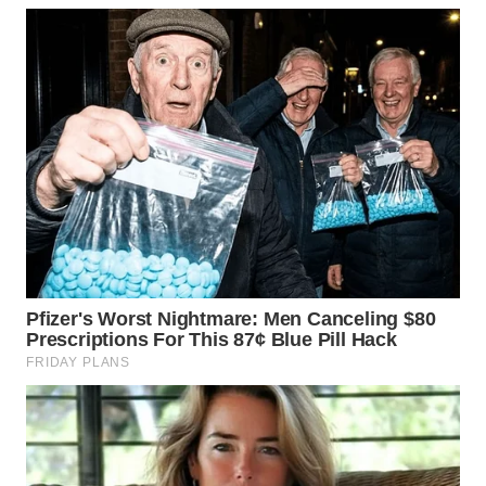
WN
KALTARA
WN
KALSEL
WN
KALTIM
WN
SULSEL
WN
GORONTALO
WN
SULUT