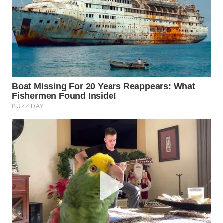
WN
PRIANGAN
TIMUR
WN
SEMARANG
WN
SOLO
WN
BOROBUDUR
WN
MADURA
WN
SURABAYA