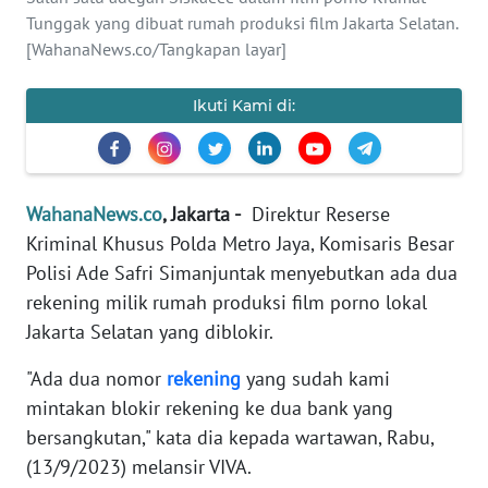
SAINS-TEKNO
Tunggak yang dibuat rumah produksi film Jakarta Selatan.
[WahanaNews.co/Tangkapan layar]
KESEHATAN
Ikuti Kami di:
INTERNASIONAL
SERBA-SERBI
WahanaNews.co
, Jakarta -
Direktur Reserse
Kriminal Khusus Polda Metro Jaya, Komisaris Besar
PENDIDIKAN
Polisi Ade Safri Simanjuntak menyebutkan ada dua
rekening milik rumah produksi film porno lokal
OLAHRAGA
Jakarta Selatan yang diblokir.
OPINI
"Ada dua nomor
rekening
yang sudah kami
mintakan blokir rekening ke dua bank yang
bersangkutan," kata dia kepada wartawan, Rabu,
EDITORIAL
(13/9/2023) melansir VIVA.