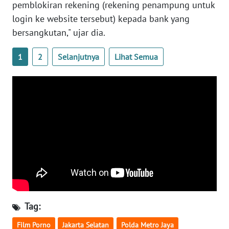
pemblokiran rekening (rekening penampung untuk
WN
login ke website tersebut) kepada bank yang
BANTEN
bersangkutan," ujar dia.
WN
1
2
Selanjutnya
Lihat Semua
NTT
WN
KEPRI
WN
PAPUA
WN
PAPUA
BARAT
Tag:
WN
RIAU
Film Porno
Jakarta Selatan
Polda Metro Jaya