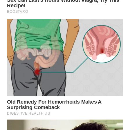
TAPANULI
TENGAH
WN DELI
SERDANG
WN
TEBING
TINGGI
WN
PAKPAK
WN
KARAWANG
WN
BEKASI