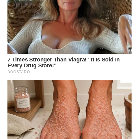
WN
MALUKU
WN
MALUT
WN
DAIRI
WN
DANAU
TOBA
WN
NIAS
WN
LANGKAT