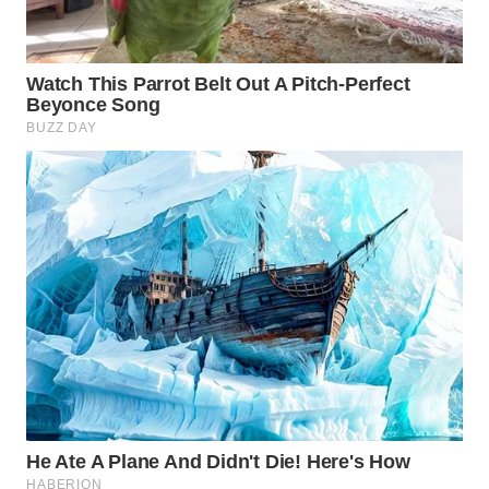
WN
NATUNA
WN
BINTAN
WN
MANDALIKA
WN
LIKUPANG
WN
LABUANBAJO
WN
BORNEO