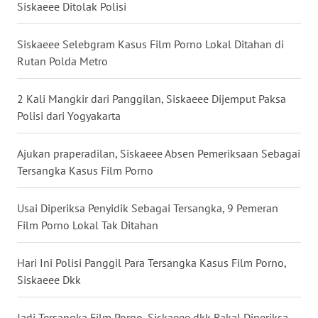
Siskaeee Ditolak Polisi
WN
BABEL
Siskaeee Selebgram Kasus Film Porno Lokal Ditahan di
Rutan Polda Metro
WN
SUMBAR
2 Kali Mangkir dari Panggilan, Siskaeee Dijemput Paksa
Polisi dari Yogyakarta
WN
SUMSEL
Ajukan praperadilan, Siskaeee Absen Pemeriksaan Sebagai
Tersangka Kasus Film Porno
WN
BENGKULU
Usai Diperiksa Penyidik Sebagai Tersangka, 9 Pemeran
Film Porno Lokal Tak Ditahan
WN
LAMPUNG
Hari Ini Polisi Panggil Para Tersangka Kasus Film Porno,
Siskaeee Dkk
WN
JATENG
Jadi Tersangka Film Porno, Siskaeee dkk Bakal Diperiksa