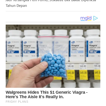
Tahun Depan
WN
NUSANTARA
WN
JOGJA
WN
JATIM
WN
BALI
WN
KALBAR
WN
KALTENG