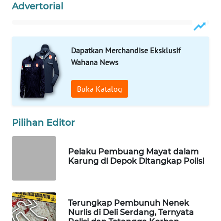
Advertorial
WAHANA
LISTRIK
Dapatkan Merchandise Eksklusif
WAHANA
TRAVEL
Wahana News
WAHANA
Buka Katalog
TV
Pilihan Editor
WAHANANEWS
ID
Pelaku Pembuang Mayat dalam
WAHANANEWS
Karung di Depok Ditangkap Polisi
CO ID
WAHANANEWS
Terungkap Pembunuh Nenek
NET
Nurlis di Deli Serdang, Ternyata