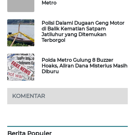
Metro
WAHANA
DESA
WISATA
Polisi Dalami Dugaan Geng Motor
di Balik Kematian Satpam
Jatiluhur yang Ditemukan
LAPAK
Terborgol
WAHANA
Wahana
Polda Metro Gulung 8 Buzzer
Network
Hoaks, Aliran Dana Misterius Masih
Diburu
KONSUMEN
LISTRIK
KOMENTAR
MASYARAKAT
KELISTRIKAN
WALINKI
ID
Berita Populer