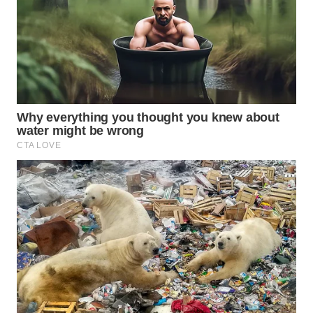
TAPANULI
TENGAH
WN DELI
SERDANG
WN
TEBING
TINGGI
WN
PAKPAK
WN
KARAWANG
WN
BEKASI