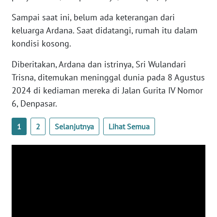
WN
Sampai saat ini, belum ada keterangan dari
BANTEN
keluarga Ardana. Saat didatangi, rumah itu dalam
kondisi kosong.
WN
NTT
Diberitakan, Ardana dan istrinya, Sri Wulandari
Trisna, ditemukan meninggal dunia pada 8 Agustus
WN
2024 di kediaman mereka di Jalan Gurita IV Nomor
KEPRI
6, Denpasar.
WN
PAPUA
1
2
Selanjutnya
Lihat Semua
WN
PAPUA
BARAT
WN
RIAU