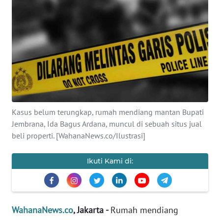
SAINS-TEKNO
KESEHATAN
INTERNASIONAL
SERBA-SERBI
Kasus belum terungkap, rumah mendiang mantan Bupati
PENDIDIKAN
Jembrana, Ida Bagus Ardana, muncul di sebuah situs jual
beli properti. [WahanaNews.co/Ilustrasi]
OLAHRAGA
Ikuti Kami di:
OPINI
EDITORIAL
WahanaNews.co
, Jakarta -
Rumah mendiang