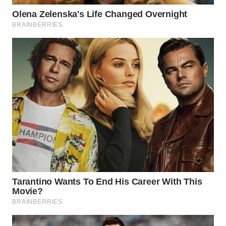
WN
MALUKU
WN
MALUT
WN
DAIRI
WN
DANAU
TOBA
WN
NIAS
WN
LANGKAT