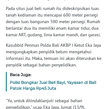
Pada situs jual beli rumah itu dideskripsikan luas
KARIR
tanah kediaman itu mencapai 600 meter persegi
dengan luas bangunan 500 meter persegi. Rumah
DISCLAIMER
berlantai dua itu memiliki enam kamar tidur, dua
kamar ART, gudang, lima kamar mandi, dan garasi.
Wahana
News
Kasubbid Penmas Polda Bali AKBP I Ketut Eka Jaya
Regional
mengungkapkan penyidik belum mengetahui
informasi itu. Maka, temuan ini akan diteruskan ke
WN
SUMUT
penyidik sebagai bahan penyelidikan.
Baca Juga:
WN
JAKARTA
Polisi Bongkar Jual Beli Bayi, Yayasan di Bali
Patok Harga Rp45 Juta
WN
JABAR
"Ya, untuk ditindaklanjuti sebagai bahan
penyelidikan," ucap Eka Jaya, Jumat (13/9).