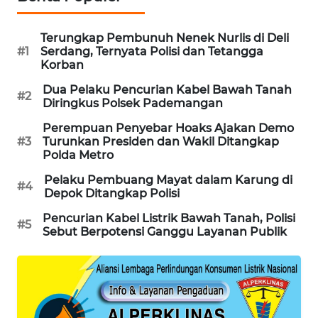
MAWAKA
Terungkap Pembunuh Nenek Nurlis di Deli
ID
#1
Serdang, Ternyata Polisi dan Tetangga
Korban
MARTABAT
Dua Pelaku Pencurian Kabel Bawah Tanah
NET
#2
Diringkus Polsek Pademangan
Perempuan Penyebar Hoaks Ajakan Demo
PLN
#3
Turunkan Presiden dan Wakil Ditangkap
WATCH
Polda Metro
Pelaku Pembuang Mayat dalam Karung di
MKLI
#4
Depok Ditangkap Polisi
Pencurian Kabel Listrik Bawah Tanah, Polisi
LPKKI
#5
Sebut Berpotensi Ganggu Layanan Publik
LKKI
KOPEKLIN