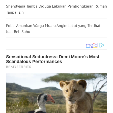
Shendyana Tamba Diduga Lakukan Pembongkaran Rumah
WN
NUSANTARA
Tanpa Izin
WN
Polisi Amankan Warga Muara Angke Jakut yang Terlibat
JOGJA
Jual Beli Sabu
WN
JATIM
WN
BALI
WN
KALBAR
WN
KALTENG