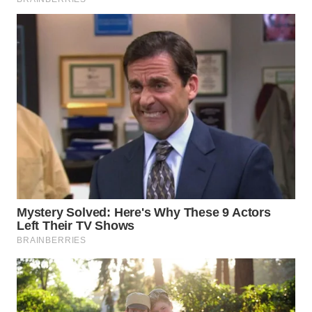
WN
INDRAMAYU
WN
KUNINGAN
WN
MAJALENGKA
WN
SUBANG
WN
SUKABUMI
WN
PURWAKARTA