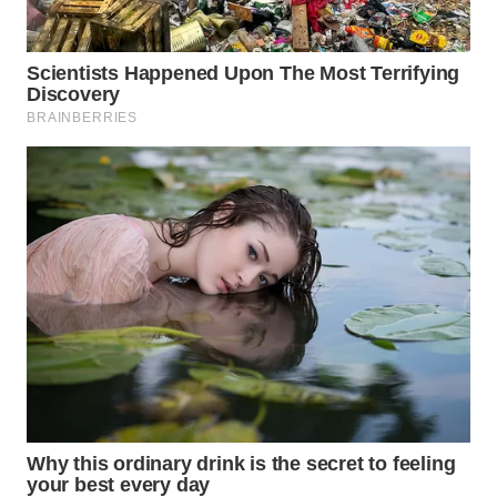
WN
BOGOR
WN
DEPOK
WN
TAPANULI
UTARA
WN
SAMOSIR
WN
PADANG
LAWAS