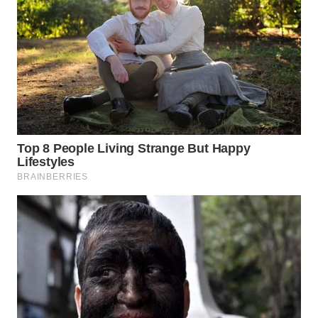
WN
PRIANGAN
TIMUR
WN
SEMARANG
WN
SOLO
WN
BOROBUDUR
WN
MADURA
WN
SURABAYA