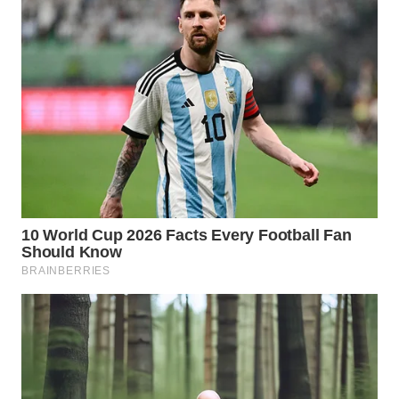
WN
TAPANULI
SELATAN
WN
TANJUNG
LESUNG
WN
KARO
WN
SIMALUNGUN
WN
LABUHANBATU
WN