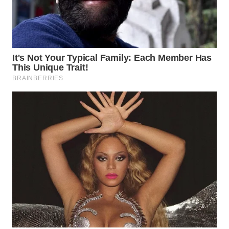
WN
NATUNA
WN
BINTAN
WN
MANDALIKA
WN
LIKUPANG
WN
LABUANBAJO
WN
BORNEO