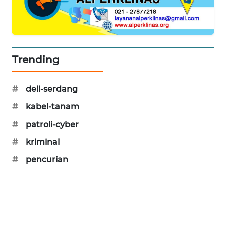
PORTAL
KONSUMEN
FORWAMKI
Trending
ALPERKLINAS
#
deli-serdang
FORJASIDA
#
kabel-tanam
#
patroli-cyber
TAMBANG
NEWS
#
kriminal
#
pencurian
SITUNGIR
NEWS
SIDIKALANG
NEWS