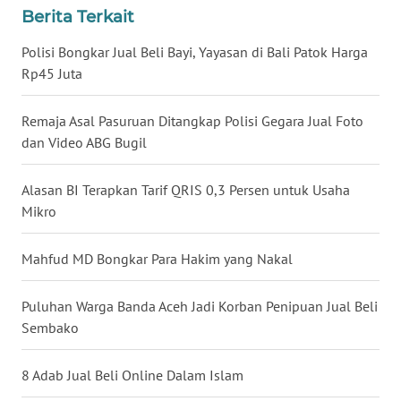
Berita Terkait
WN
BABEL
Polisi Bongkar Jual Beli Bayi, Yayasan di Bali Patok Harga
Rp45 Juta
WN
SUMBAR
Remaja Asal Pasuruan Ditangkap Polisi Gegara Jual Foto
dan Video ABG Bugil
WN
SUMSEL
Alasan BI Terapkan Tarif QRIS 0,3 Persen untuk Usaha
Mikro
WN
BENGKULU
Mahfud MD Bongkar Para Hakim yang Nakal
WN
Puluhan Warga Banda Aceh Jadi Korban Penipuan Jual Beli
LAMPUNG
Sembako
WN
8 Adab Jual Beli Online Dalam Islam
JATENG