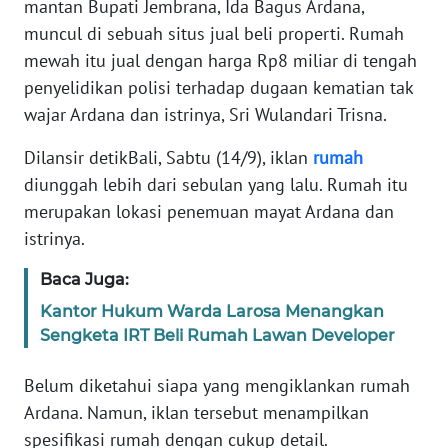
mantan Bupati Jembrana, Ida Bagus Ardana,
Informasi
muncul di sebuah situs jual beli properti. Rumah
INDEKS
mewah itu jual dengan harga Rp8 miliar di tengah
BERITA
penyelidikan polisi terhadap dugaan kematian tak
wajar Ardana dan istrinya, Sri Wulandari Trisna.
KONTAK
KAMI
Dilansir detikBali, Sabtu (14/9), iklan
rumah
diunggah lebih dari sebulan yang lalu. Rumah itu
INFO
merupakan lokasi penemuan mayat Ardana dan
IKLAN
istrinya.
TENTANG
Baca Juga:
KAMI
Kantor Hukum Warda Larosa Menangkan
Sengketa IRT Beli Rumah Lawan Developer
PEDOMAN
MEDIA
Belum diketahui siapa yang mengiklankan rumah
SIBER
Ardana. Namun, iklan tersebut menampilkan
spesifikasi rumah dengan cukup detail.
REDAKSI