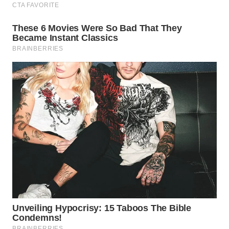
WN
SUMEDANG
WN
CIANJUR
WN
KEPULAUAN
SERIBU
WN
TANGERANG
WN
BINJAI
WN
CIREBON