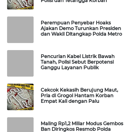
Polisi dan Tetangga Korban
WAHANA
SPORT
Perempuan Penyebar Hoaks
Ajakan Demo Turunkan Presiden
WAHANA
dan Wakil Ditangkap Polda Metro
UMKM
WAHANA
Pencurian Kabel Listrik Bawah
SELEB
Tanah, Polisi Sebut Berpotensi
Ganggu Layanan Publik
WAHANA
PERSONA
Cekcok Kekasih Berujung Maut,
WAHANA
Pria di Grogol Hantam Korban
OTOMOTIF
Empat Kali dengan Palu
WAHANA
HEALTH
Maling Rp1,2 Miliar Modus Gembos
Ban Diringkos Resmob Polda