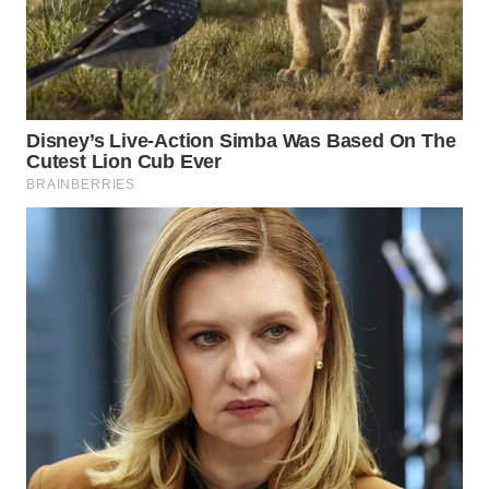
WN
KALTARA
WN
KALSEL
WN
KALTIM
WN
SULSEL
WN
GORONTALO
WN
SULUT