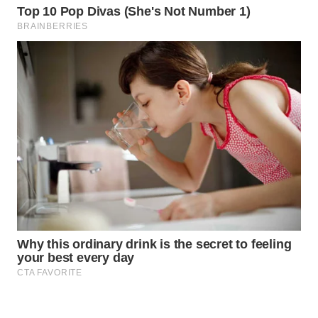
Wahana
Media
Group
WAHANA
NEWS
WAHANA
TANI
WAHANA
ADVOKAT
WAHANA
INFRASTRUKTUR
WAHANA
KONSUMEN