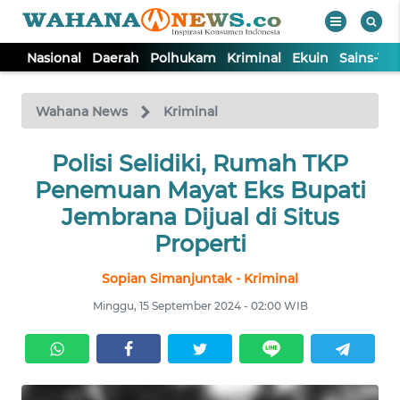
Nasional
Daerah
Polhukam
Kriminal
Ekuin
Sains-Te
WAHANA
Tutup
TV
Wahana News
Kriminal
NASIONAL
Polisi Selidiki, Rumah TKP
Penemuan Mayat Eks Bupati
DAERAH
Jembrana Dijual di Situs
Properti
POLHUKAM
Sopian Simanjuntak - Kriminal
Minggu, 15 September 2024 - 02:00 WIB
KRIMINAL
EKUIN