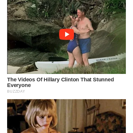
WN
PRIANGAN
TIMUR
WN
SEMARANG
WN
SOLO
WN
BOROBUDUR
WN
MADURA
WN
SURABAYA