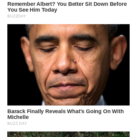
WN
INDRAMAYU
WN
KUNINGAN
WN
MAJALENGKA
WN
SUBANG
WN
SUKABUMI
WN
PURWAKARTA