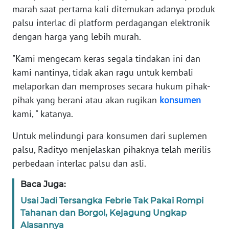
marah saat pertama kali ditemukan adanya produk
palsu interlac di platform perdagangan elektronik
KARIR
dengan harga yang lebih murah.
DISCLAIMER
"Kami mengecam keras segala tindakan ini dan
kami nantinya, tidak akan ragu untuk kembali
Wahana
melaporkan dan memproses secara hukum pihak-
News
Regional
pihak yang berani atau akan rugikan
konsumen
kami, " katanya.
WN
SUMUT
Untuk melindungi para konsumen dari suplemen
palsu, Radityo menjelaskan pihaknya telah merilis
WN
perbedaan interlac palsu dan asli.
JAKARTA
Baca Juga:
WN
Usai Jadi Tersangka Febrie Tak Pakai Rompi
JABAR
Tahanan dan Borgol, Kejagung Ungkap
Alasannya