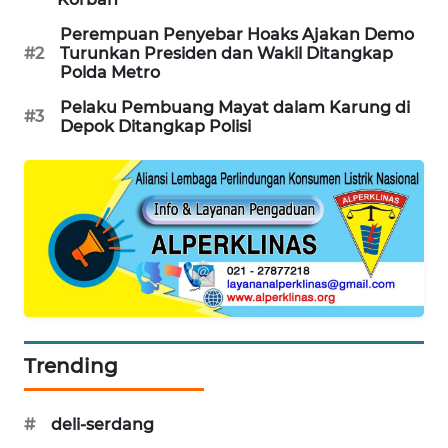
WAHANA
Perempuan Penyebar Hoaks Ajakan Demo
DESA
#2
Turunkan Presiden dan Wakil Ditangkap
WISATA
Polda Metro
Pelaku Pembuang Mayat dalam Karung di
LAPAK
#3
Depok Ditangkap Polisi
WAHANA
Wahana
Network
KONSUMEN
LISTRIK
MASYARAKAT
KELISTRIKAN
Trending
WALINKI
#
deli-serdang
ID