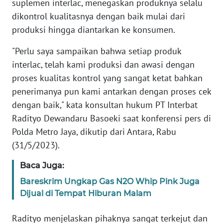
suplemen interlac, menegaskan produknya selalu
Informasi
dikontrol kualitasnya dengan baik mulai dari
INDEKS
produksi hingga diantarkan ke konsumen.
BERITA
"Perlu saya sampaikan bahwa setiap produk
KONTAK
interlac, telah kami produksi dan awasi dengan
KAMI
proses kualitas kontrol yang sangat ketat bahkan
penerimanya pun kami antarkan dengan proses cek
INFO
dengan baik," kata konsultan hukum PT Interbat
IKLAN
Radityo Dewandaru Basoeki saat konferensi pers di
Polda Metro Jaya, dikutip dari Antara, Rabu
TENTANG
(31/5/2023).
KAMI
Baca Juga:
PEDOMAN
Bareskrim Ungkap Gas N2O Whip Pink Juga
MEDIA
Dijual di Tempat Hiburan Malam
SIBER
Radityo menjelaskan pihaknya sangat terkejut dan
REDAKSI