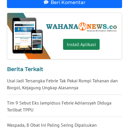
Beri Komentar
WN
BABEL
WN
SUMBAR
Install Aplikasi
WN
SUMSEL
Berita Terkait
WN
BENGKULU
Usai Jadi Tersangka Febrie Tak Pakai Rompi Tahanan dan
Borgol, Kejagung Ungkap Alasannya
WN
LAMPUNG
Tim 9 Sebut Eks Jampidsus Febrie Adriansyah Diduga
Terlibat TPPU
WN
JATENG
Waspada, 8 Obat Ini Paling Sering Dipalsukan