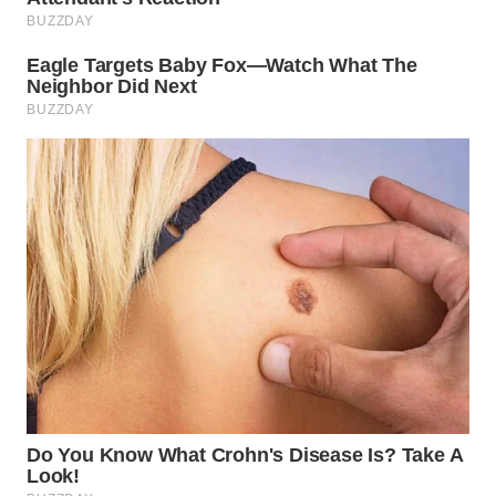
WN
BOGOR
WN
DEPOK
WN
TAPANULI
UTARA
WN
SAMOSIR
WN
PADANG
LAWAS