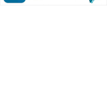
SONYA
ASA
NEWS
WAHANA MEDIA GROUP
|
|
|
WAHANA NEWS co
WAHANA TANI
WAHANA ADVOKAT
|
|
WAHANA INFRASTRUKTUR
WAHANA KONSUMEN
|
|
|
WAHANA LISTRIK
WAHANA TRAVEL
WAHANA TV
|
|
|
WAHANANEWS id
WAHANANEWS CO ID
WAHANANEWS NET
|
|
|
WAHANA SPORT ID
Wahana UMKM
Wahana Seleb
|
|
|
Wahana Persona
Wahana Otomotif
Wahana Health
|
Wahana Desa Wisata
Lapak Wahana