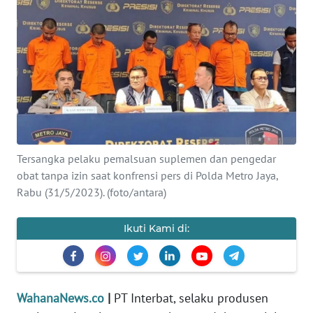
SAINS-TEKNO
KESEHATAN
INTERNASIONAL
SERBA-SERBI
Tersangka pelaku pemalsuan suplemen dan pengedar
PENDIDIKAN
obat tanpa izin saat konfrensi pers di Polda Metro Jaya,
Rabu (31/5/2023). (foto/antara)
OLAHRAGA
Ikuti Kami di:
OPINI
EDITORIAL
WahanaNews.co
|
PT Interbat, selaku produsen