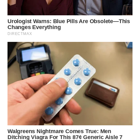
WN
TAPANULI
SELATAN
WN
TANJUNG
LESUNG
WN
KARO
WN
SIMALUNGUN
WN
LABUHANBATU
WN