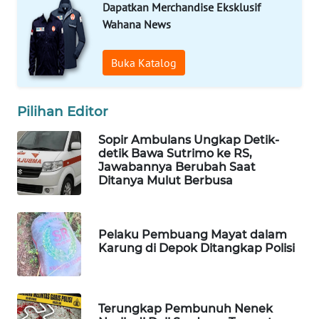
Dapatkan Merchandise Eksklusif
Wahana
Wahana News
Media
Group
Buka Katalog
WAHANA
NEWS
Pilihan Editor
WAHANA
Sopir Ambulans Ungkap Detik-
TANI
detik Bawa Sutrimo ke RS,
Jawabannya Berubah Saat
Ditanya Mulut Berbusa
WAHANA
ADVOKAT
Pelaku Pembuang Mayat dalam
WAHANA
Karung di Depok Ditangkap Polisi
INFRASTRUKTUR
WAHANA
KONSUMEN
Terungkap Pembunuh Nenek