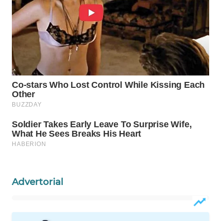
WN
NATUNA
WN
BINTAN
WN
MANDALIKA
WN
LIKUPANG
WN
LABUANBAJO
Advertorial
WN
BORNEO