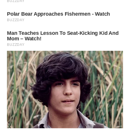
WN
SUMEDANG
WN
CIANJUR
WN
KEPULAUAN
SERIBU
WN
TANGERANG
WN
BINJAI
WN
CIREBON