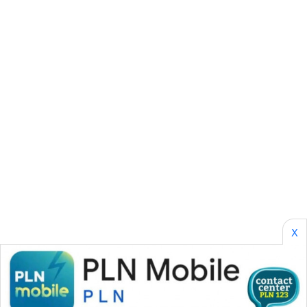
CILEUNGSI
NEWS
BERKAT
NEWS
BERAMPU
NEWS
ANUGERAH
NEWS
AKHLAK
ID
X
PERAPKI
NEWS