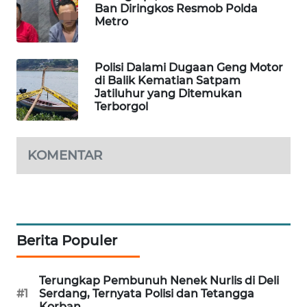
Ban Diringkos Resmob Polda
WAHANA
Metro
SPORT
Polisi Dalami Dugaan Geng Motor
WAHANA
di Balik Kematian Satpam
UMKM
Jatiluhur yang Ditemukan
Terborgol
WAHANA
SELEB
KOMENTAR
WAHANA
PERSONA
WAHANA
OTOMOTIF
Berita Populer
WAHANA
Terungkap Pembunuh Nenek Nurlis di Deli
HEALTH
#1
Serdang, Ternyata Polisi dan Tetangga
Korban