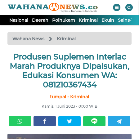
Nasional
Daerah
Polhukam
Kriminal
Ekuin
Sains-Te
WAHANA
Tutup
TV
Wahana News
Kriminal
NASIONAL
Produsen Suplemen Interlac
Marah Produknya Dipalsukan,
DAERAH
Edukasi Konsumen WA:
081210367434
POLHUKAM
tumpal - Kriminal
Kamis, 1 Juni 2023 - 01:00 WIB
KRIMINAL
EKUIN