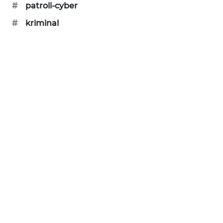
#
patroli-cyber
MAWAKA
#
kriminal
ID
MARTABAT
NET
PLN
WATCH
MKLI
LPKKI
LKKI
KOPEKLIN