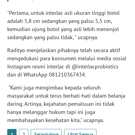
WN
BANTEN
"Pertama, untuk interlac asli ukuran tinggi botol
adalah 5,8 cm sedangkan yang palsu 5,5 cm,
WN
kemudian ujung botol yang asli lebih menonjol
NTT
sedangkan yang palsu tidak, " ucapnya.
WN
Radityo menjelaskan pihaknya telah secara aktif
KEPRI
mengedukasi para konsumen melalui media sosial
Instagram resmi interlac di @interlacprobiotics
WN
dan di WhatsApp 081210367434.
PAPUA
"Kami juga mengimbau kepada seluruh
WN
masyarakat untuk terus berhati-hati dalam belanja
PAPUA
daring. Artinya, kejahatan pemalsuan ini tidak
BARAT
hanya melanggar hukum tapi ini juga
membahayakan kesehatan kita," ucapnya.
WN
RIAU
1
2
Selanjutnya
Lihat Semua