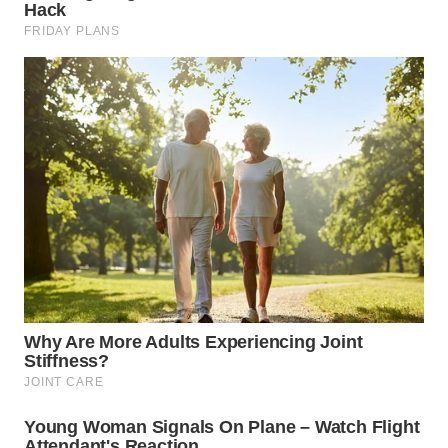
TAPANULI
TENGAH
WN DELI
SERDANG
WN
TEBING
TINGGI
WN
PAKPAK
WN
KARAWANG
WN
BEKASI