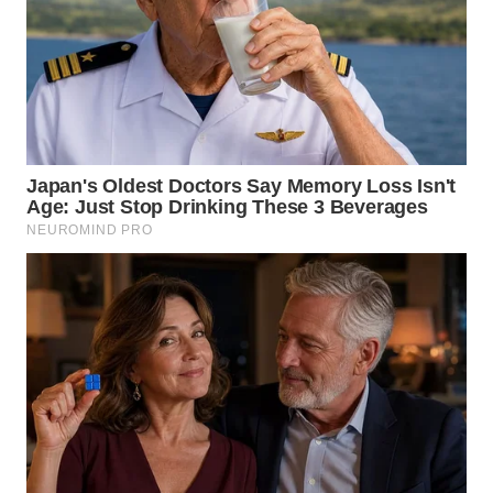
WN
MALUKU
WN
MALUT
WN
DAIRI
WN
DANAU
TOBA
WN
NIAS
WN
LANGKAT