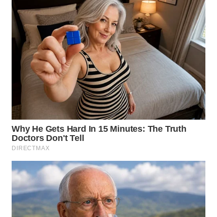
WN
KALTARA
WN
KALSEL
WN
KALTIM
WN
SULSEL
WN
GORONTALO
WN
SULUT