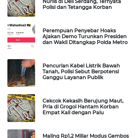
Nurlis di Deli Serdang, Ternyata
Polisi dan Tetangga Korban
WAHANA
LISTRIK
Perempuan Penyebar Hoaks
WAHANA
Ajakan Demo Turunkan Presiden
TRAVEL
dan Wakil Ditangkap Polda Metro
WAHANA
TV
Pencurian Kabel Listrik Bawah
Tanah, Polisi Sebut Berpotensi
WAHANANEWS
Ganggu Layanan Publik
ID
WAHANANEWS
Cekcok Kekasih Berujung Maut,
CO ID
Pria di Grogol Hantam Korban
Empat Kali dengan Palu
WAHANANEWS
NET
Maling Rp1,2 Miliar Modus Gembos