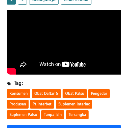
WN
SERAMBI
WN
JAMBI
WN
SULTRA
WN
NTB
Tag:
Konsumen
Obat Daftar G
Obat Palsu
Pengedar
WN
SULTENG
Produsen
Pt Interbet
Suplemen Interlac
Suplemen Palsu
Tanpa Izin
Tersangka
WN
SULBAR