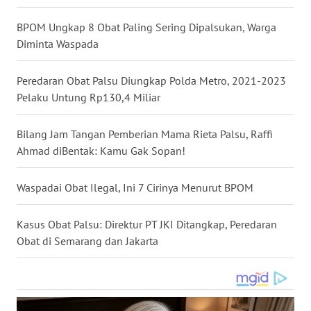
WN
BPOM Ungkap 8 Obat Paling Sering Dipalsukan, Warga
NUSANTARA
Diminta Waspada
WN
Peredaran Obat Palsu Diungkap Polda Metro, 2021-2023
JOGJA
Pelaku Untung Rp130,4 Miliar
WN
Bilang Jam Tangan Pemberian Mama Rieta Palsu, Raffi
JATIM
Ahmad diBentak: Kamu Gak Sopan!
WN
BALI
Waspadai Obat Ilegal, Ini 7 Cirinya Menurut BPOM
WN
Kasus Obat Palsu: Direktur PT JKI Ditangkap, Peredaran
KALBAR
Obat di Semarang dan Jakarta
WN
KALTENG