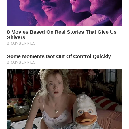
WN
INDRAMAYU
WN
KUNINGAN
WN
MAJALENGKA
WN
SUBANG
WN
SUKABUMI
WN
PURWAKARTA