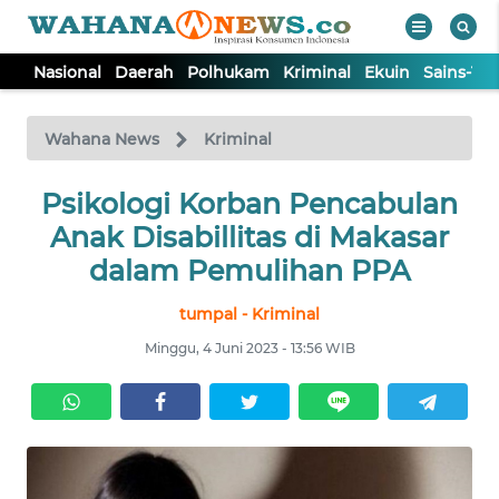
Nasional
Daerah
Polhukam
Kriminal
Ekuin
Sains-Te
WAHANA
Tutup
TV
Wahana News
Kriminal
NASIONAL
Psikologi Korban Pencabulan
Anak Disabillitas di Makasar
DAERAH
dalam Pemulihan PPA
tumpal - Kriminal
POLHUKAM
Minggu, 4 Juni 2023 - 13:56 WIB
KRIMINAL
EKUIN