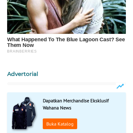
WAHANA
LISTRIK
WAHANA
TRAVEL
WAHANA
TV
Advertorial
WAHANANEWS
ID
WAHANANEWS
Dapatkan Merchandise Eksklusif
CO ID
Wahana News
WAHANANEWS
Buka Katalog
NET