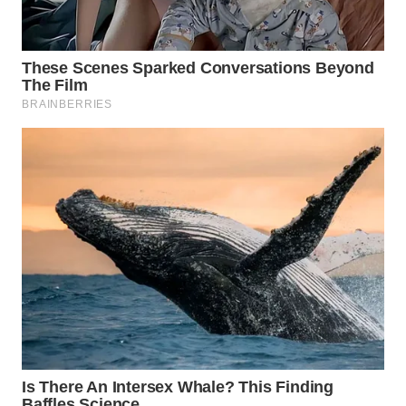
WN
PRIANGAN
TIMUR
WN
SEMARANG
WN
SOLO
WN
BOROBUDUR
WN
MADURA
WN
SURABAYA