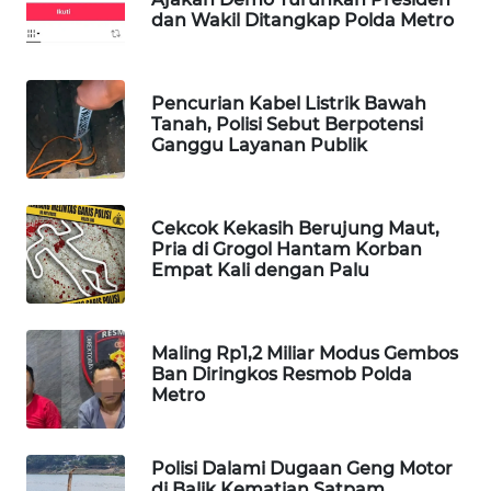
dan Wakil Ditangkap Polda Metro
WAHANA
DESA
WISATA
Pencurian Kabel Listrik Bawah
Tanah, Polisi Sebut Berpotensi
LAPAK
Ganggu Layanan Publik
WAHANA
Wahana
Network
Cekcok Kekasih Berujung Maut,
Pria di Grogol Hantam Korban
Empat Kali dengan Palu
KONSUMEN
LISTRIK
Maling Rp1,2 Miliar Modus Gembos
MASYARAKAT
Ban Diringkos Resmob Polda
KELISTRIKAN
Metro
WALINKI
Polisi Dalami Dugaan Geng Motor
ID
di Balik Kematian Satpam