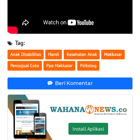
WN
BABEL
WN
SUMBAR
Tag:
Anak Disabilitas
Hamil
Kesehatan Anak
Makkasar
WN
SUMSEL
Pencujual Coto
Ppa Makkasar
Psikolog
WN
Beri Komentar
BENGKULU
WN
LAMPUNG
WN
Install Aplikasi
JATENG