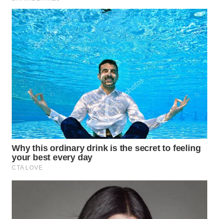
WN
BOGOR
WN
DEPOK
WN
TAPANULI
UTARA
WN
SAMOSIR
WN
PADANG
LAWAS