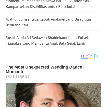
Momentum Penerimaan Siswa Baru, SEV Indonesia
WN
Kampanyekan Disabilitas untuk Bersekolah
KALTARA
Ayah di Sumsel tega Cabuli Anaknya yang Disabilitas
WN
Berulang Kali
KALSEL
Sosok Aipda Ari Setiawan Bhabinkamtibmas Polsek
WN
Tigaraksa yang Membantu Anak Buta Sejak Lahir
KALTIM
WN
SULSEL
WN
GORONTALO
WN
SULUT