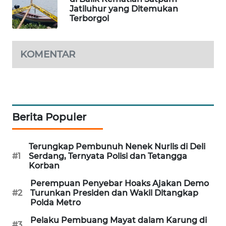
Jatiluhur yang Ditemukan
MAWAKA
Terborgol
ID
KOMENTAR
MARTABAT
NET
PLN
WATCH
Berita Populer
MKLI
Terungkap Pembunuh Nenek Nurlis di Deli
#1
Serdang, Ternyata Polisi dan Tetangga
LPKKI
Korban
LKKI
Perempuan Penyebar Hoaks Ajakan Demo
#2
Turunkan Presiden dan Wakil Ditangkap
Polda Metro
KOPEKLIN
Pelaku Pembuang Mayat dalam Karung di
#3