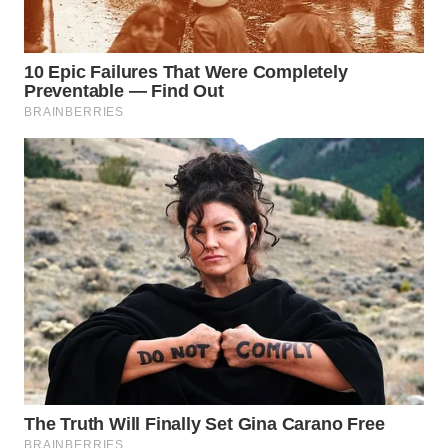
TAPANULI
TENGAH
WN DELI
SERDANG
WN
TEBING
TINGGI
WN
PAKPAK
WN
KARAWANG
WN
BEKASI