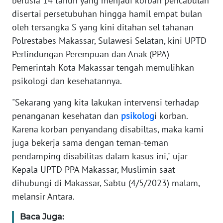
berusia 14 tahun yang menjadi korban pencabulan
Informasi
disertai persetubuhan hingga hamil empat bulan
INDEKS
oleh tersangka S yang kini ditahan sel tahanan
BERITA
Polrestabes Makassar, Sulawesi Selatan, kini UPTD
Perlindungan Perempuan dan Anak (PPA)
KONTAK
Pemerintah Kota Makassar tengah memulihkan
KAMI
psikologi dan kesehatannya.
INFO
"Sekarang yang kita lakukan intervensi terhadap
IKLAN
penanganan kesehatan dan
psikolog
i korban.
Karena korban penyandang disabiltas, maka kami
TENTANG
juga bekerja sama dengan teman-teman
KAMI
pendamping disabilitas dalam kasus ini," ujar
Kepala UPTD PPA Makassar, Muslimin saat
PEDOMAN
dihubungi di Makassar, Sabtu (4/5/2023) malam,
MEDIA
SIBER
melansir Antara.
Baca Juga:
REDAKSI