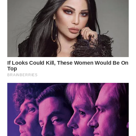
WN
SUMEDANG
WN
CIANJUR
WN
KEPULAUAN
SERIBU
WN
TANGERANG
WN
BINJAI
WN
CIREBON