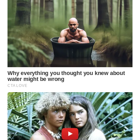
Wahana
Media
Group
WAHANA
NEWS
WAHANA
TANI
WAHANA
ADVOKAT
WAHANA
INFRASTRUKTUR
WAHANA
KONSUMEN