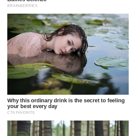
WN
NATUNA
WN
BINTAN
WN
MANDALIKA
WN
LIKUPANG
WN
LABUANBAJO
WN
BORNEO