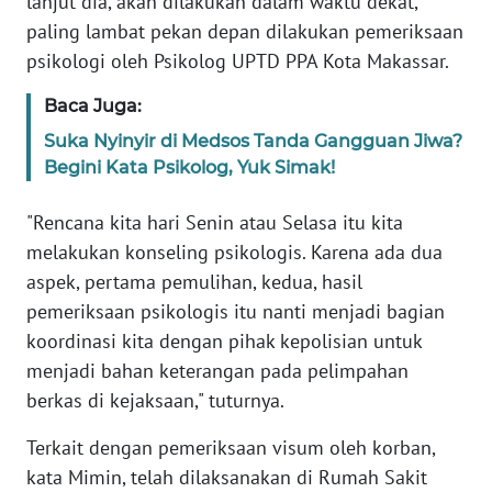
lanjut dia, akan dilakukan dalam waktu dekat,
WN
paling lambat pekan depan dilakukan pemeriksaan
BANTEN
psikologi oleh Psikolog UPTD PPA Kota Makassar.
WN
Baca Juga:
NTT
Suka Nyinyir di Medsos Tanda Gangguan Jiwa?
Begini Kata Psikolog, Yuk Simak!
WN
KEPRI
"Rencana kita hari Senin atau Selasa itu kita
melakukan konseling psikologis. Karena ada dua
WN
aspek, pertama pemulihan, kedua, hasil
PAPUA
pemeriksaan psikologis itu nanti menjadi bagian
koordinasi kita dengan pihak kepolisian untuk
WN
PAPUA
menjadi bahan keterangan pada pelimpahan
BARAT
berkas di kejaksaan," tuturnya.
Terkait dengan pemeriksaan visum oleh korban,
WN
RIAU
kata Mimin, telah dilaksanakan di Rumah Sakit