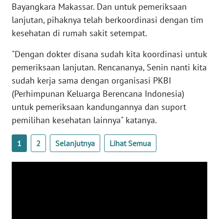
Bayangkara Makassar. Dan untuk pemeriksaan
WN
lanjutan, pihaknya telah berkoordinasi dengan tim
SERAMBI
kesehatan di rumah sakit setempat.
WN
"Dengan dokter disana sudah kita koordinasi untuk
JAMBI
pemeriksaan lanjutan. Rencananya, Senin nanti kita
sudah kerja sama dengan organisasi PKBI
WN
(Perhimpunan Keluarga Berencana Indonesia)
SULTRA
untuk pemeriksaan kandungannya dan suport
pemilihan kesehatan lainnya" katanya.
WN
NTB
1
2
Selanjutnya
Lihat Semua
WN
SULTENG
WN
SULBAR