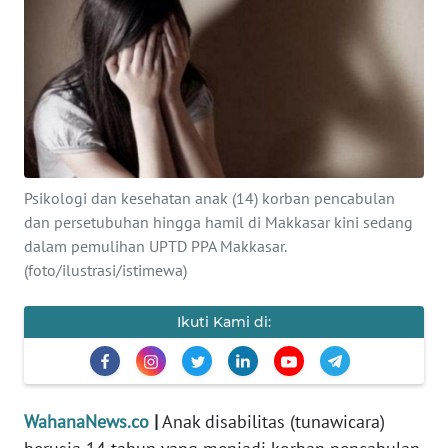
SAINS-TEKNO
KESEHATAN
INTERNASIONAL
SERBA-SERBI
Psikologi dan kesehatan anak (14) korban pencabulan
dan persetubuhan hingga hamil di Makkasar kini sedang
PENDIDIKAN
dalam pemulihan UPTD PPA Makkasar.
(foto/ilustrasi/istimewa)
OLAHRAGA
Ikuti Kami di:
OPINI
EDITORIAL
WahanaNews.co
|
Anak disabilitas (tunawicara)