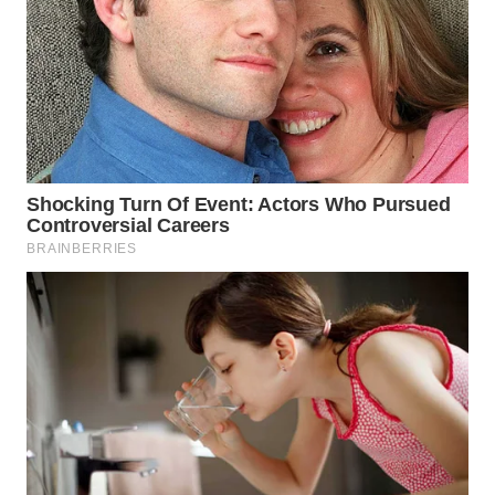
WN
MALUKU
WN
MALUT
WN
DAIRI
WN
DANAU
TOBA
WN
NIAS
WN
LANGKAT