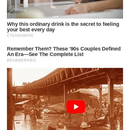
WN
TAPANULI
SELATAN
WN
TANJUNG
LESUNG
WN
KARO
WN
SIMALUNGUN
WN
LABUHANBATU
WN