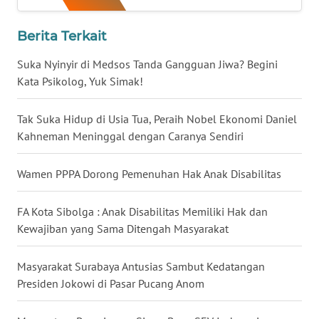
WN
NUSANTARA
Berita Terkait
Suka Nyinyir di Medsos Tanda Gangguan Jiwa? Begini
WN
Kata Psikolog, Yuk Simak!
JOGJA
Tak Suka Hidup di Usia Tua, Peraih Nobel Ekonomi Daniel
WN
Kahneman Meninggal dengan Caranya Sendiri
JATIM
Wamen PPPA Dorong Pemenuhan Hak Anak Disabilitas
WN
BALI
FA Kota Sibolga : Anak Disabilitas Memiliki Hak dan
Kewajiban yang Sama Ditengah Masyarakat
WN
KALBAR
Masyarakat Surabaya Antusias Sambut Kedatangan
WN
Presiden Jokowi di Pasar Pucang Anom
KALTENG