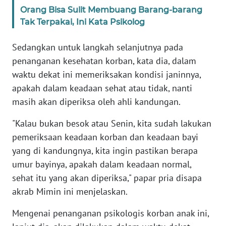
Orang Bisa Sulit Membuang Barang-barang
Tak Terpakai, Ini Kata Psikolog
KARIR
Sedangkan untuk langkah selanjutnya pada
DISCLAIMER
penanganan kesehatan korban, kata dia, dalam
waktu dekat ini memeriksakan kondisi janinnya,
Wahana
News
apakah dalam keadaan sehat atau tidak, nanti
Regional
masih akan diperiksa oleh ahli kandungan.
"Kalau bukan besok atau Senin, kita sudah lakukan
WN
SUMUT
pemeriksaan keadaan korban dan keadaan bayi
yang di kandungnya, kita ingin pastikan berapa
WN
umur bayinya, apakah dalam keadaan normal,
JAKARTA
sehat itu yang akan diperiksa," papar pria disapa
akrab Mimin ini menjelaskan.
WN
JABAR
Mengenai penanganan psikologis korban anak ini,