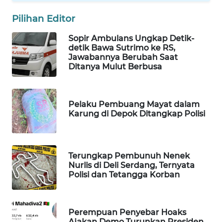
WAHANA
Pilihan Editor
SPORT
Sopir Ambulans Ungkap Detik-
detik Bawa Sutrimo ke RS,
WAHANA
Jawabannya Berubah Saat
UMKM
Ditanya Mulut Berbusa
WAHANA
SELEB
Pelaku Pembuang Mayat dalam
Karung di Depok Ditangkap Polisi
WAHANA
PERSONA
Terungkap Pembunuh Nenek
WAHANA
Nurlis di Deli Serdang, Ternyata
OTOMOTIF
Polisi dan Tetangga Korban
WAHANA
HEALTH
Perempuan Penyebar Hoaks
Ajakan Demo Turunkan Presiden