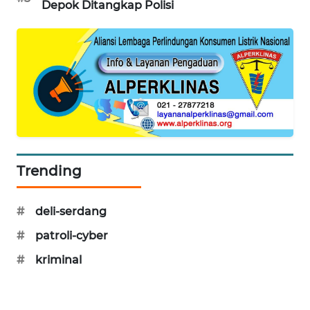
Depok Ditangkap Polisi
PORTAL
KONSUMEN
FORWAMKI
ALPERKLINAS
FORJASIDA
Trending
TAMBANG
NEWS
#
deli-serdang
SITUNGIR
#
patroli-cyber
NEWS
#
kriminal
SIDIKALANG
NEWS