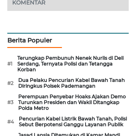
KOMENTAR
WAHANA
SPORT
WAHANA
UMKM
Berita Populer
WAHANA
Terungkap Pembunuh Nenek Nurlis di Deli
SELEB
#1
Serdang, Ternyata Polisi dan Tetangga
Korban
WAHANA
Dua Pelaku Pencurian Kabel Bawah Tanah
PERSONA
#2
Diringkus Polsek Pademangan
Perempuan Penyebar Hoaks Ajakan Demo
WAHANA
#3
Turunkan Presiden dan Wakil Ditangkap
OTOMOTIF
Polda Metro
Pencurian Kabel Listrik Bawah Tanah, Polisi
WAHANA
#4
Sebut Berpotensi Ganggu Layanan Publik
HEALTH
Jasad Lansia Ditemukan di Kamar Mandi