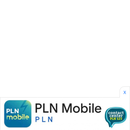
CILEUNGSI
NEWS
BERKAT
NEWS
BERAMPU
NEWS
ANUGERAH
NEWS
AKHLAK
X
ID
PERAPKI
NEWS