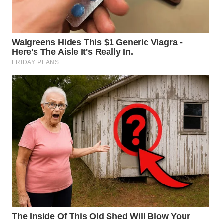
WN
KALTARA
WN
KALSEL
WN
KALTIM
WN
SULSEL
WN
GORONTALO
WN
SULUT