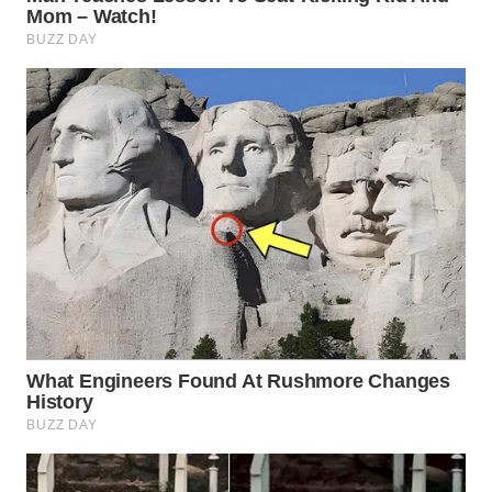
WN
SUMEDANG
WN
CIANJUR
WN
KEPULAUAN
SERIBU
WN
TANGERANG
WN
BINJAI
WN
CIREBON