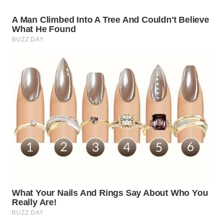
WN
TAPANULI
SELATAN
WN
TANJUNG
LESUNG
WN
KARO
WN
SIMALUNGUN
WN
LABUHANBATU
WN