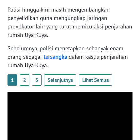
WN
Polisi hingga kini masih mengembangkan
BANTEN
penyelidikan guna mengungkap jaringan
provokator lain yang turut memicu aksi penjarahan
WN
rumah Uya Kuya.
NTT
Sebelumnya, polisi menetapkan sebanyak enam
WN
orang sebagai
tersangka
dalam kasus penjarahan
KEPRI
rumah Uya Kuya.
WN
1
2
3
Selanjutnya
Lihat Semua
PAPUA
WN
PAPUA
BARAT
WN
RIAU