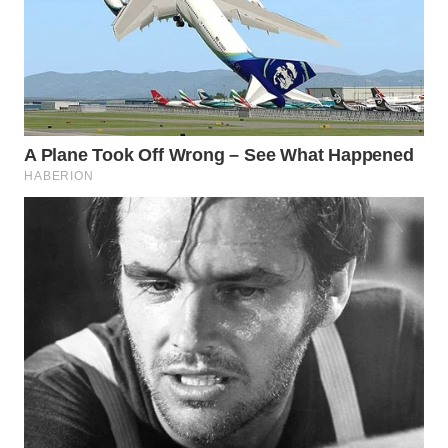
WN
PRIANGAN
TIMUR
WN
SEMARANG
WN
SOLO
WN
BOROBUDUR
WN
MADURA
WN
SURABAYA