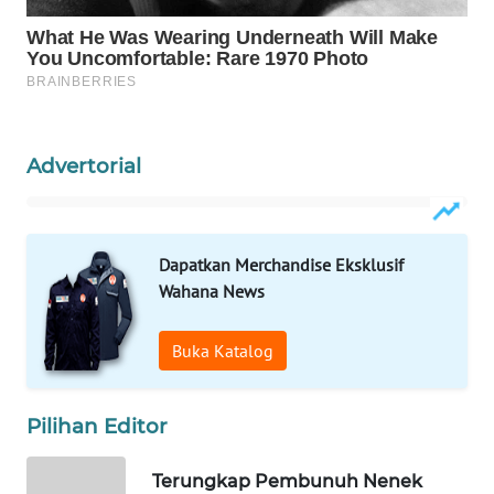
WN
NATUNA
WN
BINTAN
Advertorial
WN
MANDALIKA
Dapatkan Merchandise Eksklusif
WN
Wahana News
LIKUPANG
Buka Katalog
WN
LABUANBAJO
Pilihan Editor
WN
BORNEO
Terungkap Pembunuh Nenek