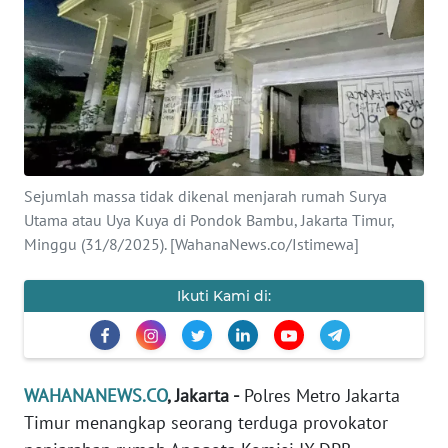
SAINS-TEKNO
KESEHATAN
INTERNASIONAL
SERBA-SERBI
Sejumlah massa tidak dikenal menjarah rumah Surya
Utama atau Uya Kuya di Pondok Bambu, Jakarta Timur,
PENDIDIKAN
Minggu (31/8/2025). [WahanaNews.co/Istimewa]
OLAHRAGA
Ikuti Kami di:
OPINI
WAHANANEWS.CO
, Jakarta -
Polres Metro Jakarta
EDITORIAL
Timur menangkap seorang terduga provokator