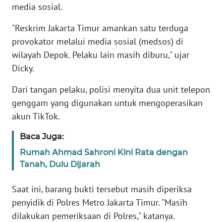
media sosial.
KARIR
"Reskrim Jakarta Timur amankan satu terduga
provokator melalui media sosial (medsos) di
DISCLAIMER
wilayah Depok. Pelaku lain masih diburu," ujar
Dicky.
Wahana
News
Dari tangan pelaku, polisi menyita dua unit telepon
Regional
genggam yang digunakan untuk mengoperasikan
akun TikTok.
WN
SUMUT
Baca Juga:
Rumah Ahmad Sahroni Kini Rata dengan
WN
Tanah, Dulu Dijarah
JAKARTA
Saat ini, barang bukti tersebut masih diperiksa
WN
penyidik di Polres Metro Jakarta Timur. "Masih
JABAR
dilakukan pemeriksaan di Polres," katanya.