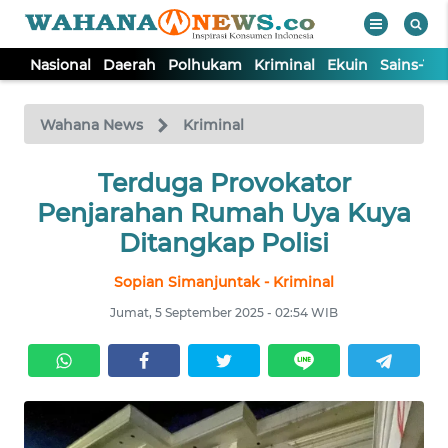
Nasional
Daerah
Polhukam
Kriminal
Ekuin
Sains-Te
WAHANA
Tutup
TV
Wahana News
Kriminal
NASIONAL
Terduga Provokator
Penjarahan Rumah Uya Kuya
DAERAH
Ditangkap Polisi
Sopian Simanjuntak - Kriminal
POLHUKAM
Jumat, 5 September 2025 - 02:54 WIB
KRIMINAL
EKUIN