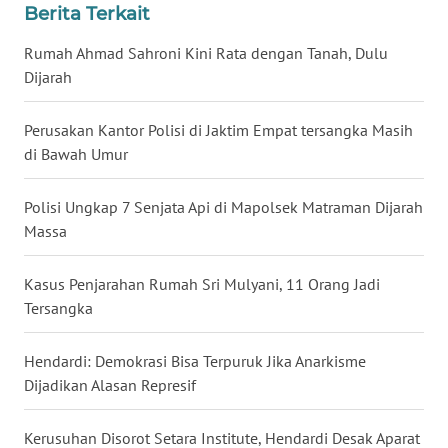
Berita Terkait
WN
BABEL
Rumah Ahmad Sahroni Kini Rata dengan Tanah, Dulu
Dijarah
WN
SUMBAR
Perusakan Kantor Polisi di Jaktim Empat tersangka Masih
di Bawah Umur
WN
SUMSEL
Polisi Ungkap 7 Senjata Api di Mapolsek Matraman Dijarah
Massa
WN
BENGKULU
Kasus Penjarahan Rumah Sri Mulyani, 11 Orang Jadi
Tersangka
WN
LAMPUNG
Hendardi: Demokrasi Bisa Terpuruk Jika Anarkisme
Dijadikan Alasan Represif
WN
JATENG
Kerusuhan Disorot Setara Institute, Hendardi Desak Aparat