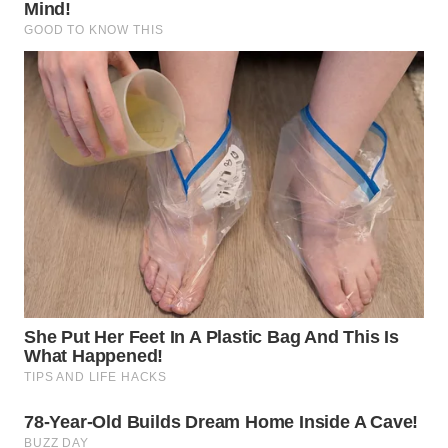
WN
MALUKU
WN
MALUT
WN
DAIRI
WN
DANAU
TOBA
WN
NIAS
WN
LANGKAT