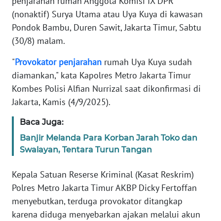
penjarahan rumah Anggota Komisi IX DPR
Informasi
(nonaktif) Surya Utama atau Uya Kuya di kawasan
INDEKS
Pondok Bambu, Duren Sawit, Jakarta Timur, Sabtu
BERITA
(30/8) malam.
"
Provokator
penjarahan
rumah Uya Kuya sudah
KONTAK
KAMI
diamankan," kata Kapolres Metro Jakarta Timur
Kombes Polisi Alfian Nurrizal saat dikonfirmasi di
INFO
Jakarta, Kamis (4/9/2025).
IKLAN
Baca Juga:
TENTANG
Banjir Melanda Para Korban Jarah Toko dan
KAMI
Swalayan, Tentara Turun Tangan
PEDOMAN
Kepala Satuan Reserse Kriminal (Kasat Reskrim)
MEDIA
Polres Metro Jakarta Timur AKBP Dicky Fertoffan
SIBER
menyebutkan, terduga provokator ditangkap
karena diduga menyebarkan ajakan melalui akun
REDAKSI