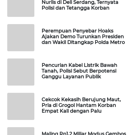
Nurlis di Deli Serdang, Ternyata
Wahana
Polisi dan Tetangga Korban
Media
Group
Perempuan Penyebar Hoaks
WAHANA
Ajakan Demo Turunkan Presiden
NEWS
dan Wakil Ditangkap Polda Metro
WAHANA
TANI
Pencurian Kabel Listrik Bawah
Tanah, Polisi Sebut Berpotensi
Ganggu Layanan Publik
WAHANA
ADVOKAT
WAHANA
Cekcok Kekasih Berujung Maut,
Pria di Grogol Hantam Korban
INFRASTRUKTUR
Empat Kali dengan Palu
WAHANA
KONSUMEN
Maling Rp1,2 Miliar Modus Gembos