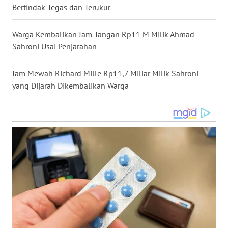
Bertindak Tegas dan Terukur
WN
NUSANTARA
Warga Kembalikan Jam Tangan Rp11 M Milik Ahmad
Sahroni Usai Penjarahan
WN
JOGJA
Jam Mewah Richard Mille Rp11,7 Miliar Milik Sahroni
yang Dijarah Dikembalikan Warga
WN
JATIM
WN
BALI
WN
KALBAR
WN
KALTENG