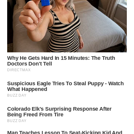
WN
BOGOR
WN
DEPOK
WN
TAPANULI
UTARA
WN
SAMOSIR
WN
PADANG
LAWAS