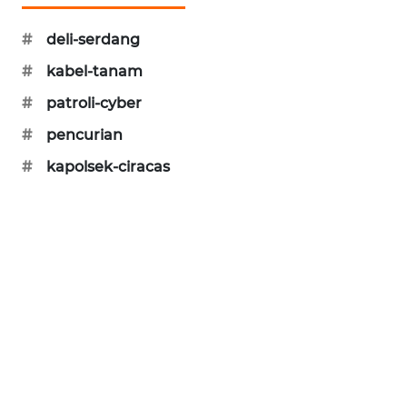
MAWAKA
#
deli-serdang
ID
#
kabel-tanam
MARTABAT
#
patroli-cyber
NET
#
pencurian
PLN
#
kapolsek-ciracas
WATCH
MKLI
LPKKI
LKKI
KOPEKLIN