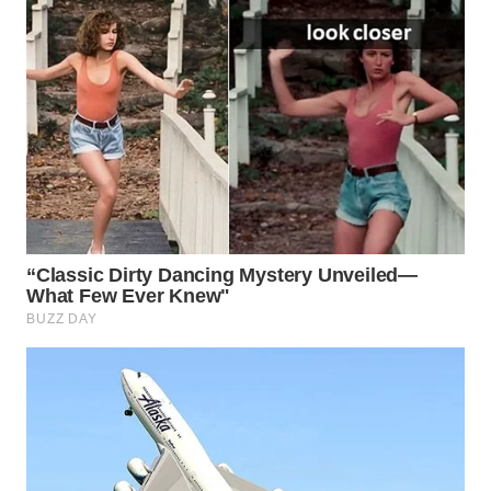
WN
INDRAMAYU
WN
KUNINGAN
WN
MAJALENGKA
WN
SUBANG
WN
SUKABUMI
WN
PURWAKARTA