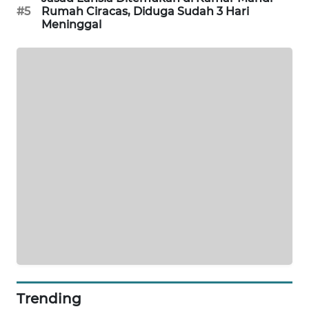
#5
Rumah Ciracas, Diduga Sudah 3 Hari
WAHANA
Meninggal
DESA
WISATA
LAPAK
WAHANA
Wahana
Network
KONSUMEN
LISTRIK
MASYARAKAT
KELISTRIKAN
WALINKI
ID
Trending