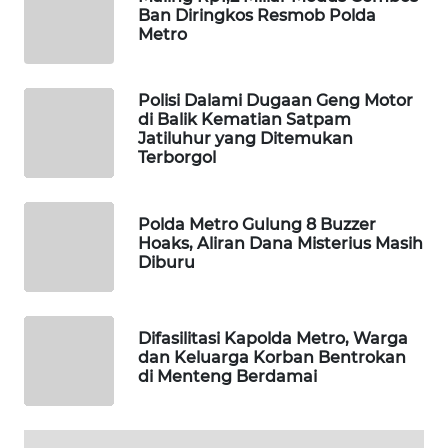
Ban Diringkos Resmob Polda
WAHANA
Metro
LISTRIK
Polisi Dalami Dugaan Geng Motor
WAHANA
di Balik Kematian Satpam
TRAVEL
Jatiluhur yang Ditemukan
Terborgol
WAHANA
TV
Polda Metro Gulung 8 Buzzer
Hoaks, Aliran Dana Misterius Masih
WAHANANEWS
Diburu
ID
WAHANANEWS
Difasilitasi Kapolda Metro, Warga
CO ID
dan Keluarga Korban Bentrokan
di Menteng Berdamai
WAHANANEWS
NET