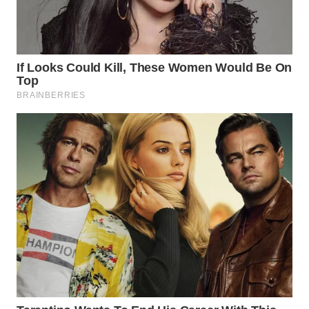
Wahana
Media
Group
WAHANA
NEWS
WAHANA
TANI
WAHANA
ADVOKAT
WAHANA
INFRASTRUKTUR
WAHANA
KONSUMEN