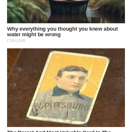
WN
TAPANULI
SELATAN
WN
TANJUNG
LESUNG
WN
KARO
WN
SIMALUNGUN
WN
LABUHANBATU
WN