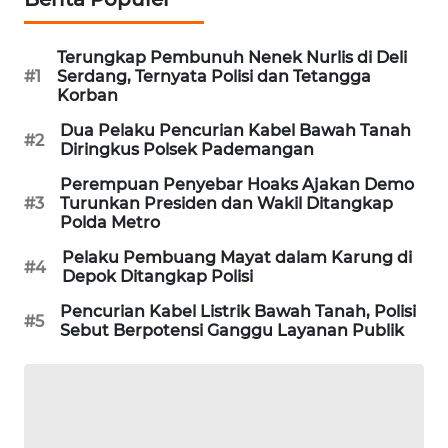
PORTAL
KONSUMEN
Terungkap Pembunuh Nenek Nurlis di Deli
#1
Serdang, Ternyata Polisi dan Tetangga
FORWAMKI
Korban
Dua Pelaku Pencurian Kabel Bawah Tanah
#2
ALPERKLINAS
Diringkus Polsek Pademangan
Perempuan Penyebar Hoaks Ajakan Demo
FORJASIDA
#3
Turunkan Presiden dan Wakil Ditangkap
Polda Metro
TAMBANG
Pelaku Pembuang Mayat dalam Karung di
#4
NEWS
Depok Ditangkap Polisi
Pencurian Kabel Listrik Bawah Tanah, Polisi
#5
SITUNGIR
Sebut Berpotensi Ganggu Layanan Publik
NEWS
SIDIKALANG
NEWS