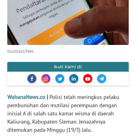
SAINS-TEKNO
KESEHATAN
INTERNASIONAL
Ilustrasi/Net.
SERBA-SERBI
Ikuti Kami di:
PENDIDIKAN
OLAHRAGA
WahanaNews.co
|
Polisi telah meringkus pelaku
pembunuhan dan mutilasi perempuan dengan
OPINI
inisial A di salah satu kamar wisma di daerah
Kaliurang, Kabupaten Sleman. Jenazahnya
EDITORIAL
ditemukan pada Minggu (19/3) lalu.