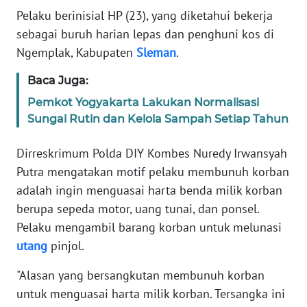
Informasi
Pelaku berinisial HP (23), yang diketahui bekerja
sebagai buruh harian lepas dan penghuni kos di
INDEKS
BERITA
Ngemplak, Kabupaten
Sleman
.
Baca Juga:
KONTAK
KAMI
Pemkot Yogyakarta Lakukan Normalisasi
Sungai Rutin dan Kelola Sampah Setiap Tahun
INFO
IKLAN
Dirreskrimum Polda DIY Kombes Nuredy Irwansyah
Putra mengatakan motif pelaku membunuh korban
TENTANG
adalah ingin menguasai harta benda milik korban
KAMI
berupa sepeda motor, uang tunai, dan ponsel.
Pelaku mengambil barang korban untuk melunasi
PEDOMAN
utang
pinjol.
MEDIA
SIBER
"Alasan yang bersangkutan membunuh korban
untuk menguasai harta milik korban. Tersangka ini
REDAKSI