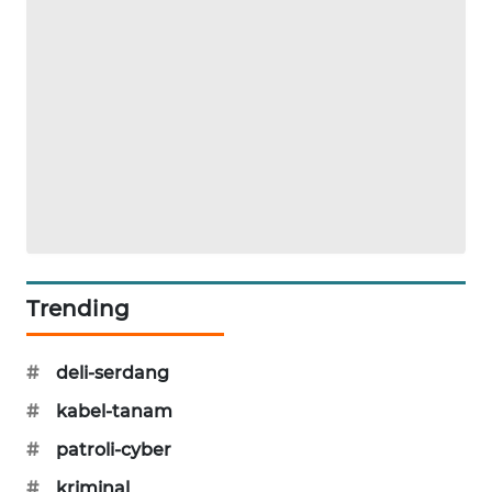
SIBARAGAS
NEWS
METRO
SIANTAR
NEWS
METRO
MEDAN
NEWS
Trending
METRO
JAKARTA
NEWS
#
deli-serdang
#
kabel-tanam
KRT
NEWS
#
patroli-cyber
#
kriminal