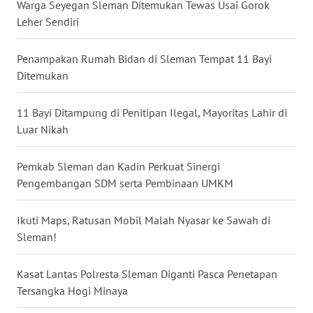
Warga Seyegan Sleman Ditemukan Tewas Usai Gorok
WN
Leher Sendiri
BABEL
Penampakan Rumah Bidan di Sleman Tempat 11 Bayi
WN
Ditemukan
SUMBAR
11 Bayi Ditampung di Penitipan Ilegal, Mayoritas Lahir di
WN
Luar Nikah
SUMSEL
Pemkab Sleman dan Kadin Perkuat Sinergi
WN
Pengembangan SDM serta Pembinaan UMKM
BENGKULU
Ikuti Maps, Ratusan Mobil Malah Nyasar ke Sawah di
WN
Sleman!
LAMPUNG
Kasat Lantas Polresta Sleman Diganti Pasca Penetapan
WN
Tersangka Hogi Minaya
JATENG