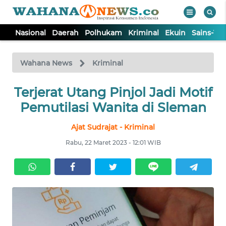
Nasional
Daerah
Polhukam
Kriminal
Ekuin
Sains-Te
WAHANA
Tutup
TV
Wahana News
Kriminal
Terjerat Utang Pinjol Jadi Motif
NASIONAL
Pemutilasi Wanita di Sleman
DAERAH
Ajat Sudrajat - Kriminal
Rabu, 22 Maret 2023 - 12:01 WIB
POLHUKAM
KRIMINAL
EKUIN