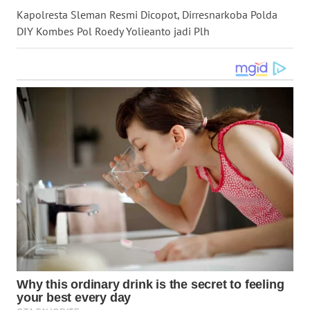
Kapolresta Sleman Resmi Dicopot, Dirresnarkoba Polda
WN
DIY Kombes Pol Roedy Yolieanto jadi Plh
NUSANTARA
WN
JOGJA
WN
JATIM
WN
BALI
WN
KALBAR
WN
KALTENG