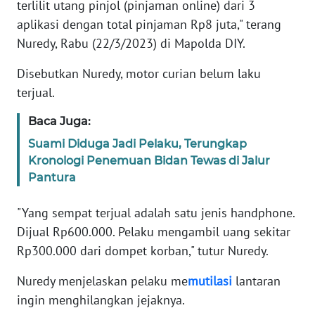
terlilit utang pinjol (pinjaman online) dari 3
aplikasi dengan total pinjaman Rp8 juta," terang
KARIR
Nuredy, Rabu (22/3/2023) di Mapolda DIY.
DISCLAIMER
Disebutkan Nuredy, motor curian belum laku
terjual.
Wahana
News
Baca Juga:
Regional
Suami Diduga Jadi Pelaku, Terungkap
Kronologi Penemuan Bidan Tewas di Jalur
WN
Pantura
SUMUT
"Yang sempat terjual adalah satu jenis handphone.
WN
Dijual Rp600.000. Pelaku mengambil uang sekitar
JAKARTA
Rp300.000 dari dompet korban," tutur Nuredy.
WN
Nuredy menjelaskan pelaku me
mutilasi
lantaran
JABAR
ingin menghilangkan jejaknya.