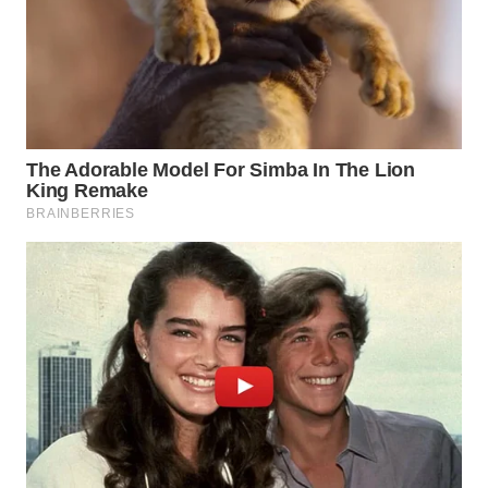
WN
SUMEDANG
WN
CIANJUR
WN
KEPULAUAN
SERIBU
WN
TANGERANG
WN
BINJAI
WN
CIREBON