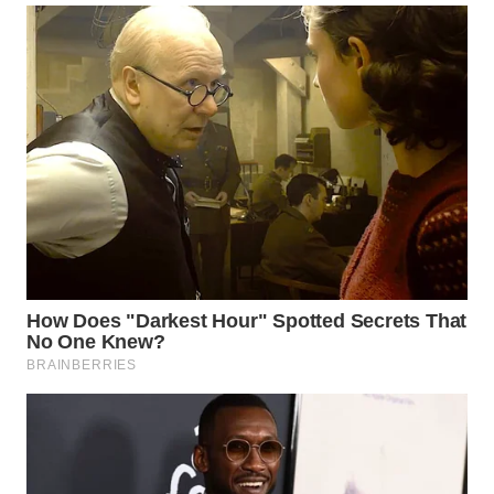
WN
PRIANGAN
TIMUR
WN
SEMARANG
WN
SOLO
WN
BOROBUDUR
WN
MADURA
WN
SURABAYA