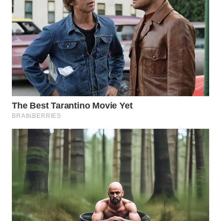
WN
MALUKU
WN
MALUT
WN
DAIRI
WN
DANAU
TOBA
WN
NIAS
WN
LANGKAT