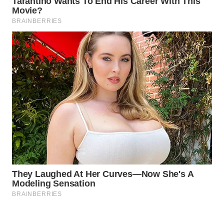
WAHANA
LISTRIK
WAHANA
TRAVEL
WAHANA
TV
WAHANANEWS
ID
WAHANANEWS
CO ID
WAHANANEWS
NET