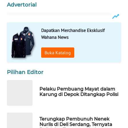
Advertorial
WAHANA
SPORT
WAHANA
Dapatkan Merchandise Eksklusif
UMKM
Wahana News
WAHANA
Buka Katalog
SELEB
WAHANA
Pilihan Editor
PERSONA
Pelaku Pembuang Mayat dalam
WAHANA
Karung di Depok Ditangkap Polisi
OTOMOTIF
WAHANA
Terungkap Pembunuh Nenek
HEALTH
Nurlis di Deli Serdang, Ternyata