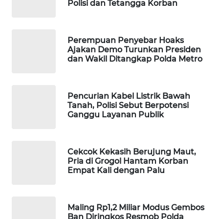
Polisi dan Tetangga Korban
WAHANA
DESA
WISATA
Perempuan Penyebar Hoaks
Ajakan Demo Turunkan Presiden
LAPAK
dan Wakil Ditangkap Polda Metro
WAHANA
Wahana
Pencurian Kabel Listrik Bawah
Network
Tanah, Polisi Sebut Berpotensi
Ganggu Layanan Publik
KONSUMEN
LISTRIK
Cekcok Kekasih Berujung Maut,
Pria di Grogol Hantam Korban
MASYARAKAT
Empat Kali dengan Palu
KELISTRIKAN
WALINKI
Maling Rp1,2 Miliar Modus Gembos
ID
Ban Diringkos Resmob Polda