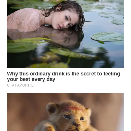
WN
BOGOR
WN
DEPOK
WN
TAPANULI
UTARA
WN
SAMOSIR
WN
PADANG
LAWAS