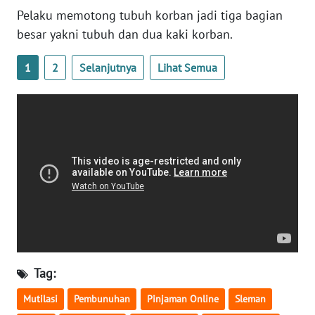
WN
Pelaku memotong tubuh korban jadi tiga bagian
BANTEN
besar yakni tubuh dan dua kaki korban.
WN
1
2
Selanjutnya
Lihat Semua
NTT
WN
KEPRI
WN
PAPUA
WN
PAPUA
BARAT
Tag:
WN
Mutilasi
Pembunuhan
Pinjaman Online
Sleman
RIAU