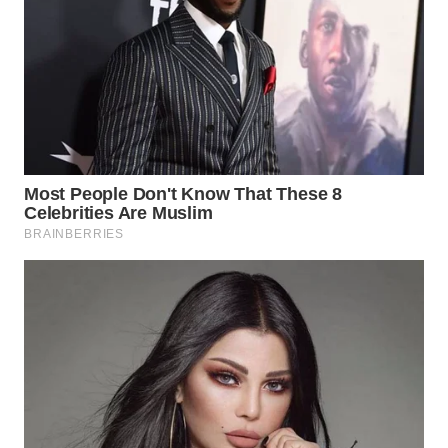
WN
NATUNA
WN
BINTAN
WN
MANDALIKA
WN
LIKUPANG
WN
LABUANBAJO
WN
BORNEO