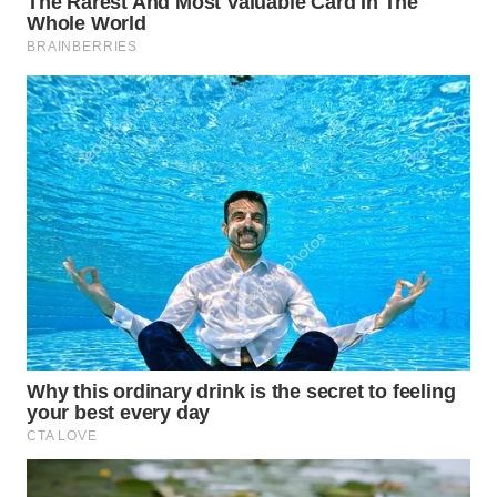
TAPANULI
TENGAH
WN DELI
SERDANG
WN
TEBING
TINGGI
WN
PAKPAK
WN
KARAWANG
WN
BEKASI