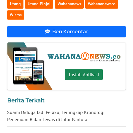
Utang
Utang Pinjol
Wahananews
Wahananewsco
WN
Wisma
SERAMBI
Beri Komentar
WN
JAMBI
WN
SULTRA
Install Aplikasi
WN
NTB
WN
Berita Terkait
SULTENG
Suami Diduga Jadi Pelaku, Terungkap Kronologi
Penemuan Bidan Tewas di Jalur Pantura
WN
SULBAR