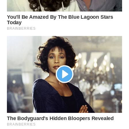
WN
INDRAMAYU
WN
KUNINGAN
WN
MAJALENGKA
WN
SUBANG
WN
SUKABUMI
WN
PURWAKARTA