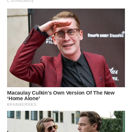
WN
KALTARA
WN
KALSEL
WN
KALTIM
WN
SULSEL
WN
GORONTALO
WN
SULUT