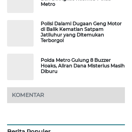
Metro
MAWAKA
ID
Polisi Dalami Dugaan Geng Motor
di Balik Kematian Satpam
MARTABAT
Jatiluhur yang Ditemukan
NET
Terborgol
PLN
WATCH
Polda Metro Gulung 8 Buzzer
Hoaks, Aliran Dana Misterius Masih
Diburu
MKLI
LPKKI
KOMENTAR
LKKI
KOPEKLIN
Berita Populer