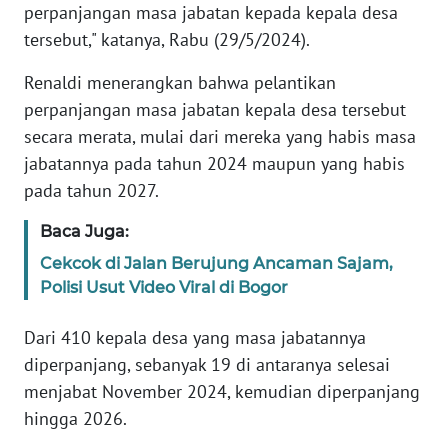
perpanjangan masa jabatan kepada kepala desa
tersebut," katanya, Rabu (29/5/2024).
KARIR
Renaldi menerangkan bahwa pelantikan
DISCLAIMER
perpanjangan masa jabatan kepala desa tersebut
secara merata, mulai dari mereka yang habis masa
Wahana
jabatannya pada tahun 2024 maupun yang habis
News
pada tahun 2027.
Regional
Baca Juga:
WN
Cekcok di Jalan Berujung Ancaman Sajam,
SUMUT
Polisi Usut Video Viral di Bogor
WN
Dari 410 kepala desa yang masa jabatannya
JAKARTA
diperpanjang, sebanyak 19 di antaranya selesai
menjabat November 2024, kemudian diperpanjang
WN
JABAR
hingga 2026.