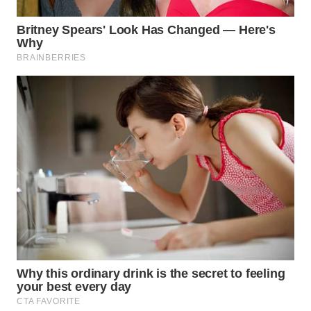
WN
KALTARA
WN
KALSEL
WN
KALTIM
WN
SULSEL
WN
GORONTALO
WN
SULUT