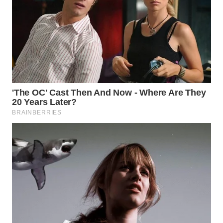
WN
INDRAMAYU
WN
KUNINGAN
WN
MAJALENGKA
WN
SUBANG
WN
SUKABUMI
WN
PURWAKARTA