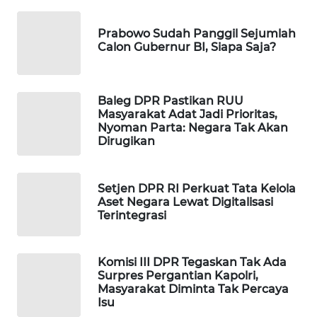
WAHANA
SPORT
Prabowo Sudah Panggil Sejumlah
Calon Gubernur BI, Siapa Saja?
WAHANA
UMKM
Baleg DPR Pastikan RUU
Masyarakat Adat Jadi Prioritas,
WAHANA
Nyoman Parta: Negara Tak Akan
SELEB
Dirugikan
WAHANA
Setjen DPR RI Perkuat Tata Kelola
PERSONA
Aset Negara Lewat Digitalisasi
Terintegrasi
WAHANA
OTOMOTIF
Komisi III DPR Tegaskan Tak Ada
Surpres Pergantian Kapolri,
WAHANA
Masyarakat Diminta Tak Percaya
HEALTH
Isu