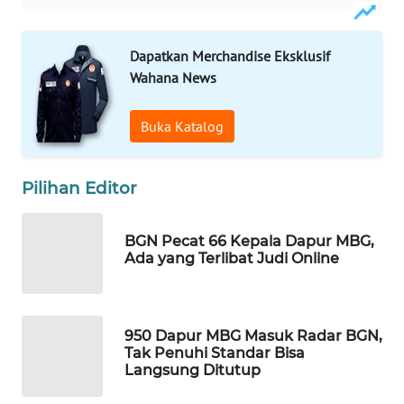
WAHANA
LISTRIK
Dapatkan Merchandise Eksklusif
Wahana News
WAHANA
TRAVEL
Buka Katalog
WAHANA
TV
Pilihan Editor
WAHANANEWS
BGN Pecat 66 Kepala Dapur MBG,
ID
Ada yang Terlibat Judi Online
WAHANANEWS
CO ID
950 Dapur MBG Masuk Radar BGN,
Tak Penuhi Standar Bisa
WAHANANEWS
Langsung Ditutup
NET