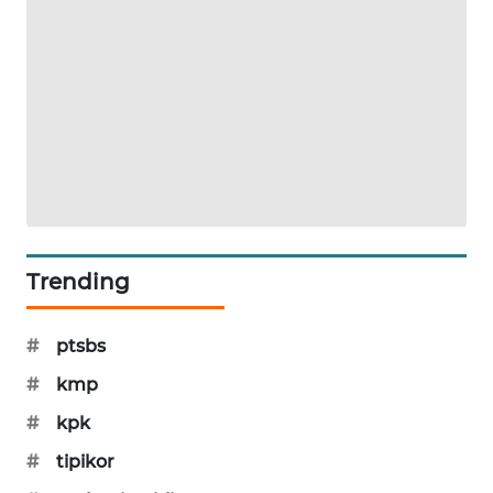
PORTAL
KONSUMEN
FORWAMKI
ALPERKLINAS
FORJASIDA
Trending
TAMBANG
NEWS
#
ptsbs
SITUNGIR
NEWS
#
kmp
#
kpk
SIDIKALANG
#
tipikor
NEWS