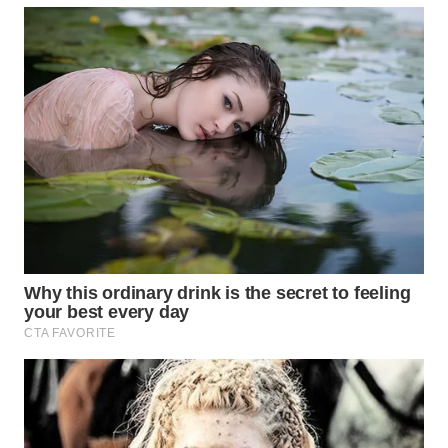
WN
MALUKU
WN
MALUT
WN
DAIRI
WN
DANAU
TOBA
WN
NIAS
WN
LANGKAT