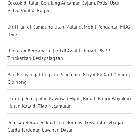
Cekcok di Jalan Berujung Ancaman Sajam, Polisi Usut
WN
Video Viral di Bogor
BABEL
Dini Hari di Kampung Utan Malang, Mobil Pengantar MBG
WN
Raib
SUMBAR
Rentetan Bencana Terjadi di Awal Februari, BNPB
WN
Tingkatkan Kesiapsiagaan
SUMSEL
Bau Menyengat Ungkap Penemuan Mayat Mr X di Gedung
WN
Cibinong
BENGKULU
Dorong Percepatan Kawasan Hijau, Bupati Bogor Wajibkan
WN
Hutan Kota di Tiap Kecamatan
LAMPUNG
Pemkab Bogor Perkuat Transformasi Posyandu sebagai
WN
Garda Terdepan Layanan Dasar
JATENG