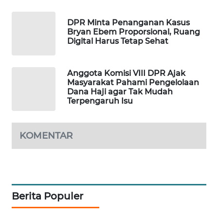
WAHANA
DESA
DPR Minta Penanganan Kasus
WISATA
Bryan Ebem Proporsional, Ruang
Digital Harus Tetap Sehat
LAPAK
WAHANA
Anggota Komisi VIII DPR Ajak
Masyarakat Pahami Pengelolaan
Wahana
Dana Haji agar Tak Mudah
Network
Terpengaruh Isu
KONSUMEN
KOMENTAR
LISTRIK
MASYARAKAT
KELISTRIKAN
Berita Populer
WALINKI
ID