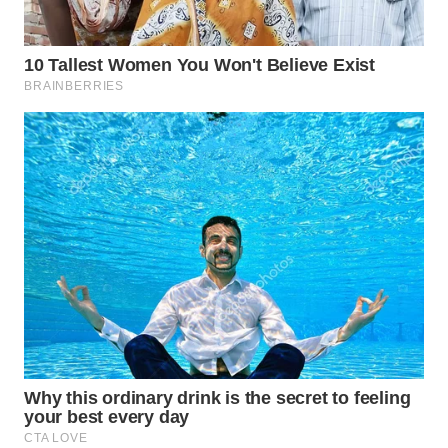
WN
BOGOR
WN
DEPOK
WN
TAPANULI
UTARA
WN
SAMOSIR
WN
PADANG
LAWAS