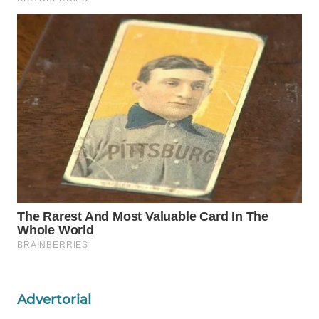
Wahana
Media
Group
WAHANA
NEWS
WAHANA
TANI
WAHANA
ADVOKAT
WAHANA
INFRASTRUKTUR
WAHANA
Advertorial
KONSUMEN