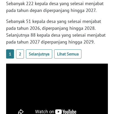
Sebanyak 222 kepala desa yang selesai menjabat
WN
BANTEN
pada tahun depan diperpanjang hingga 2027.
Sebanyak 51 kepala desa yang selesai menjabat
WN
pada tahun 2026, diperpanjang hingga 2028.
NTT
Selanjutnya 88 kepala desa yang selesai menjabat
pada tahun 2027 diperpanjang hingga 2029.
WN
KEPRI
1
2
Selanjutnya
Lihat Semua
WN
PAPUA
WN
PAPUA
BARAT
WN
RIAU