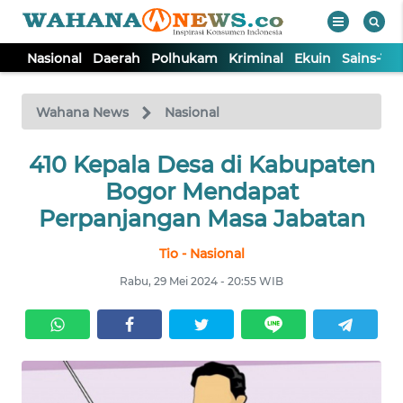
Nasional
Daerah
Polhukam
Kriminal
Ekuin
Sains-Te
WAHANA
Tutup
TV
Wahana News
Nasional
NASIONAL
410 Kepala Desa di Kabupaten
Bogor Mendapat
DAERAH
Perpanjangan Masa Jabatan
Tio - Nasional
POLHUKAM
Rabu, 29 Mei 2024 - 20:55 WIB
KRIMINAL
EKUIN