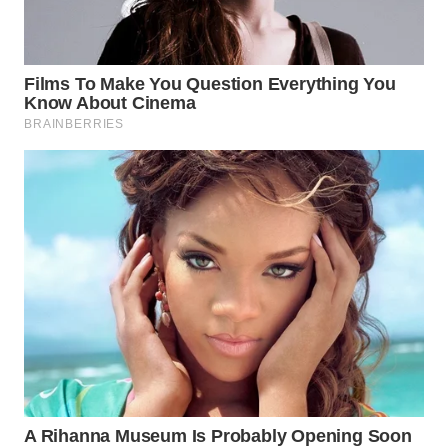
WN
PRIANGAN
TIMUR
WN
SEMARANG
WN
SOLO
WN
BOROBUDUR
WN
MADURA
WN
SURABAYA