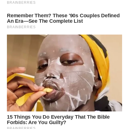
WN
NATUNA
WN
BINTAN
WN
MANDALIKA
WN
LIKUPANG
WN
LABUANBAJO
WN
BORNEO