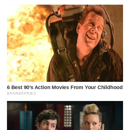
WN
SUMEDANG
WN
CIANJUR
WN
KEPULAUAN
SERIBU
WN
TANGERANG
WN
BINJAI
WN
CIREBON