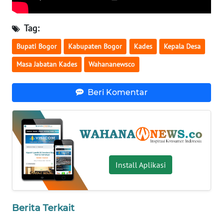
WN
Tag:
SERAMBI
Bupati Bogor
Kabupaten Bogor
Kades
Kepala Desa
WN
JAMBI
Masa Jabatan Kades
Wahananewsco
WN
Beri Komentar
SULTRA
WN
NTB
WN
Install Aplikasi
SULTENG
WN
Berita Terkait
SULBAR