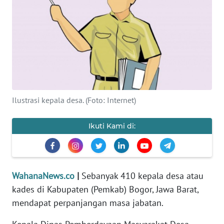
SAINS-TEKNO
KESEHATAN
INTERNASIONAL
SERBA-SERBI
Ilustrasi kepala desa. (Foto: Internet)
PENDIDIKAN
Ikuti Kami di:
OLAHRAGA
OPINI
WahanaNews.co
|
Sebanyak 410 kepala desa atau
kades di Kabupaten (Pemkab) Bogor, Jawa Barat,
EDITORIAL
mendapat perpanjangan masa jabatan.