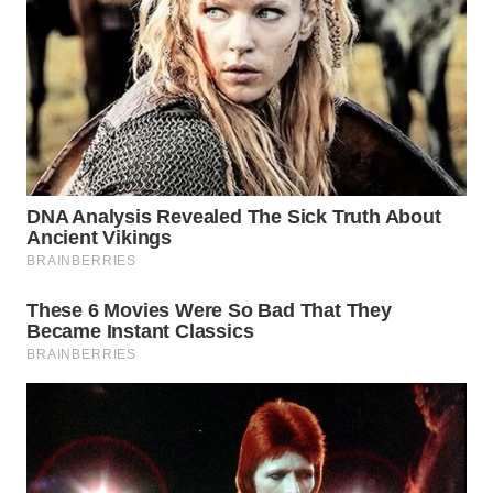
WN
TAPANULI
SELATAN
WN
TANJUNG
LESUNG
WN
KARO
WN
SIMALUNGUN
WN
LABUHANBATU
WN