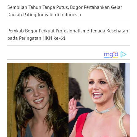
Sembilan Tahun Tanpa Putus, Bogor Pertahankan Gelar
WN
Daerah Paling Inovatif di Indonesia
NUSANTARA
Pemkab Bogor Perkuat Profesionalisme Tenaga Kesehatan
WN
JOGJA
pada Peringatan HKN ke-61
WN
JATIM
WN
BALI
WN
KALBAR
WN
KALTENG