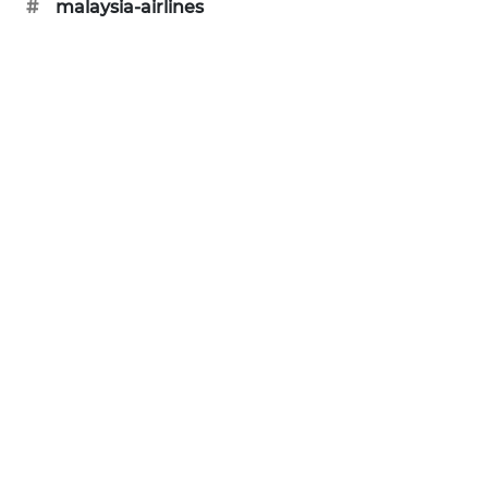
#
malaysia-airlines
SIBARAGAS
NEWS
METRO
SIANTAR
NEWS
METRO
MEDAN
NEWS
METRO
JAKARTA
NEWS
KRT
NEWS