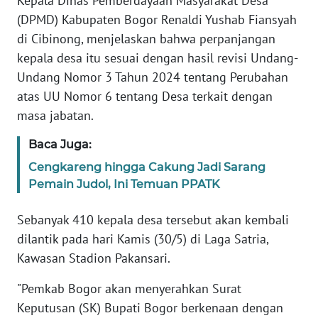
Kepala Dinas Pemberdayaan Masyarakat Desa
Informasi
(DPMD) Kabupaten Bogor Renaldi Yushab Fiansyah
INDEKS
di Cibinong, menjelaskan bahwa perpanjangan
BERITA
kepala desa itu sesuai dengan hasil revisi Undang-
Undang Nomor 3 Tahun 2024 tentang Perubahan
KONTAK
atas UU Nomor 6 tentang Desa terkait dengan
KAMI
masa jabatan.
INFO
Baca Juga:
IKLAN
Cengkareng hingga Cakung Jadi Sarang
Pemain Judol, Ini Temuan PPATK
TENTANG
KAMI
Sebanyak 410 kepala desa tersebut akan kembali
dilantik pada hari Kamis (30/5) di Laga Satria,
PEDOMAN
Kawasan Stadion Pakansari.
MEDIA
SIBER
"Pemkab Bogor akan menyerahkan Surat
Keputusan (SK) Bupati Bogor berkenaan dengan
REDAKSI