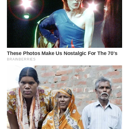
TAPANULI
TENGAH
WN DELI
SERDANG
WN
TEBING
TINGGI
WN
PAKPAK
WN
KARAWANG
WN
BEKASI