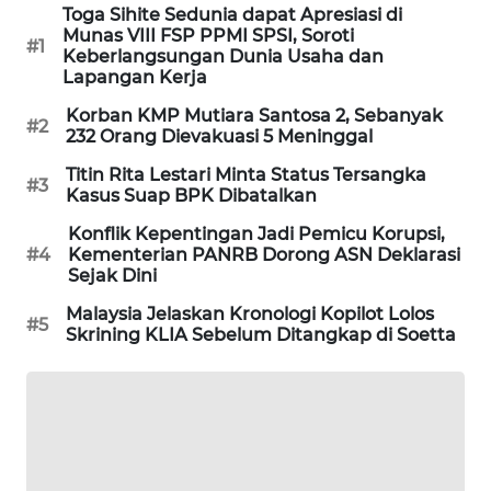
Toga Sihite Sedunia dapat Apresiasi di
Munas VIII FSP PPMI SPSI, Soroti
MAWAKA
#1
Keberlangsungan Dunia Usaha dan
ID
Lapangan Kerja
Korban KMP Mutiara Santosa 2, Sebanyak
MARTABAT
#2
232 Orang Dievakuasi 5 Meninggal
NET
Titin Rita Lestari Minta Status Tersangka
#3
Kasus Suap BPK Dibatalkan
PLN
WATCH
Konflik Kepentingan Jadi Pemicu Korupsi,
#4
Kementerian PANRB Dorong ASN Deklarasi
Sejak Dini
MKLI
Malaysia Jelaskan Kronologi Kopilot Lolos
#5
Skrining KLIA Sebelum Ditangkap di Soetta
LPKKI
LKKI
KOPEKLIN