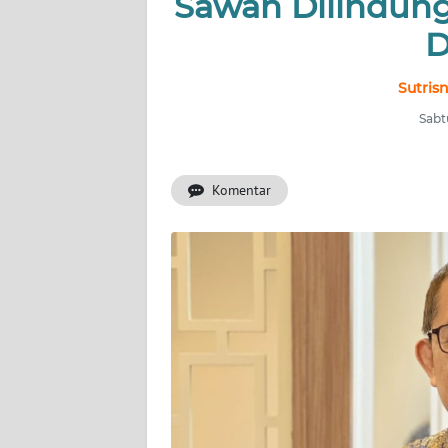
Sawah Dilindungi 
INDEKS
BERITA
D
KONTAK
Sutris
KAMI
Sabt
INFO
IKLAN
Komentar
TENTANG
KAMI
PEDOMAN
MEDIA
SIBER
REDAKSI