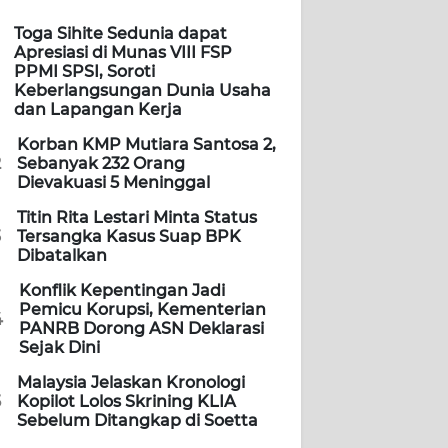
Toga Sihite Sedunia dapat
Apresiasi di Munas VIII FSP
PPMI SPSI, Soroti
Keberlangsungan Dunia Usaha
dan Lapangan Kerja
Korban KMP Mutiara Santosa 2,
2
Sebanyak 232 Orang
Dievakuasi 5 Meninggal
Titin Rita Lestari Minta Status
3
Tersangka Kasus Suap BPK
Dibatalkan
Konflik Kepentingan Jadi
Pemicu Korupsi, Kementerian
4
PANRB Dorong ASN Deklarasi
Sejak Dini
Malaysia Jelaskan Kronologi
5
Kopilot Lolos Skrining KLIA
Sebelum Ditangkap di Soetta