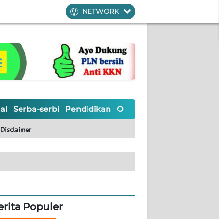
NETWORK
al
Serba-serbi
Pendidikan
Olahraga
Opini
Editoria
Disclaimer
erita Populer