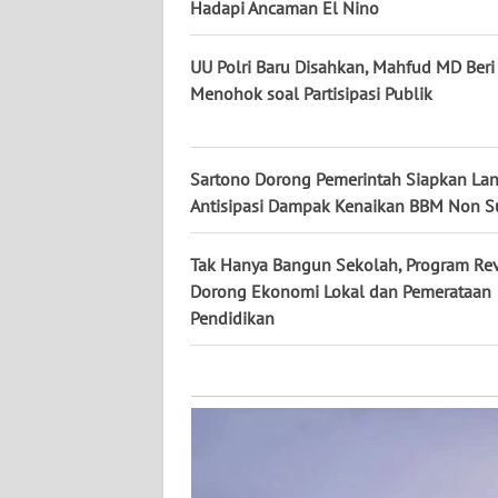
KALTARA
Hadapi Ancaman El Nino
WN
UU Polri Baru Disahkan, Mahfud MD Beri 
KALSEL
Menohok soal Partisipasi Publik
WN
KALTIM
Sartono Dorong Pemerintah Siapkan La
Antisipasi Dampak Kenaikan BBM Non S
WN
SULSEL
Tak Hanya Bangun Sekolah, Program Revi
Dorong Ekonomi Lokal dan Pemerataan
WN
Pendidikan
GORONTALO
WN
SULUT
WN
MALUKU