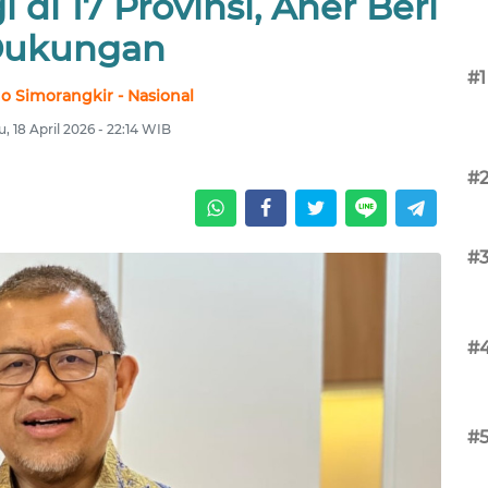
di 17 Provinsi, Aher Beri
ukungan
#1
no Simorangkir - Nasional
u, 18 April 2026 - 22:14 WIB
#
#
#
#