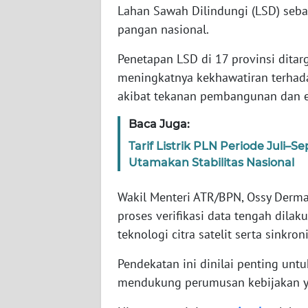
Lahan Sawah Dilindungi (LSD) seba
pangan nasional.
WN
NTT
Penetapan LSD di 17 provinsi ditar
meningkatnya kekhawatiran terhada
WN
akibat tekanan pembangunan dan e
KEPRI
Baca Juga:
WN
Tarif Listrik PLN Periode Juli
PAPUA
Utamakan Stabilitas Nasional
WN
Wakil Menteri ATR/BPN, Ossy Derm
PAPUA
proses verifikasi data tengah dila
BARAT
teknologi citra satelit serta sinkron
WN
Pendekatan ini dinilai penting unt
RIAU
mendukung perumusan kebijakan ya
WN