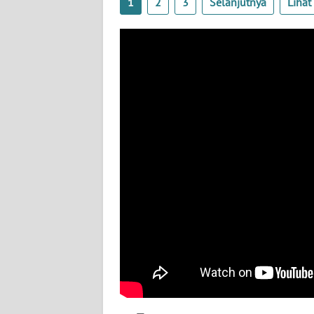
1
2
3
Selanjutnya
Liha
BABEL
WN
SUMBAR
WN
SUMSEL
WN
BENGKULU
WN
LAMPUNG
WN
JATENG
WN