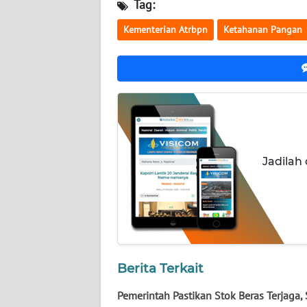
Tag:
NUSANTARA
Kementerian Atrbpn
Ketahanan Pangan
WN
JOGJA
WN
JATIM
WN
BALI
Jadilah
WN
KALBAR
WN
KALTENG
Berita Terkait
WN
Pemerintah Pastikan Stok Beras Terjaga, 