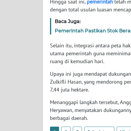
Hingga saat ini,
pemerintah
telah m
SERAMBI
dengan total usulan luasan mencapai
WN
Baca Juga:
JAMBI
Pemerintah Pastikan Stok Bera
WN
Selain itu, integrasi antara peta 
SULTRA
utama pemerintah guna meminimalk
ruang di kemudian hari.
WN
NTB
Upaya ini juga mendapat dukungan 
Zulkifli Hasan, yang mendorong pe
WN
7,44 juta hektare.
SULTENG
Menanggapi langkah tersebut, Angg
WN
Heryawan, menyatakan dukungannya
SULBAR
berbagai daerah.
WN