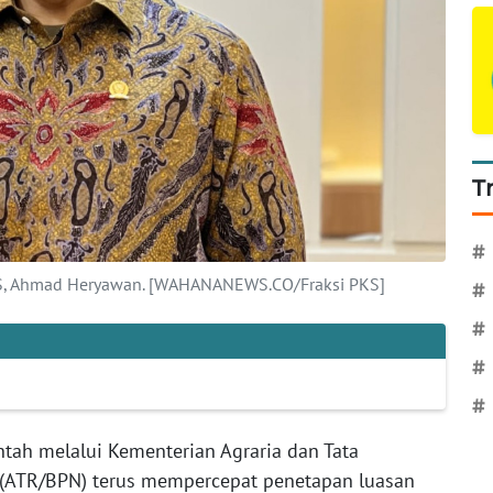
T
#
PKS, Ahmad Heryawan. [WAHANANEWS.CO/Fraksi PKS]
#
#
#
#
tah melalui Kementerian Agraria dan Tata
(ATR/BPN) terus mempercepat penetapan luasan