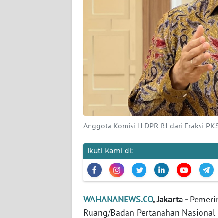
KARIR
DISCLAIMER
Wahana
News
Regional
WN
SUMUT
Anggota Komisi II DPR RI dari Fraksi 
WN
JAKARTA
Ikuti Kami di:
WN
JABAR
WAHANANEWS.CO
, Jakarta -
Pemerin
WN
Ruang/Badan Pertanahan Nasional 
BANTEN