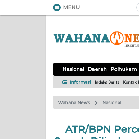
MENU
WAHANA
Tutup
TV
NASIONAL
DAERAH
POLHUKAM
KRIMINAL
EKUIN
SAINS-
KESEHATAN
INTERNASIONAL
Nasional
Daerah
Polhukam
TEKNO
Informasi
Indeks Berita
Kontak 
SERBA-
PENDIDIKAN
OLAHRAGA
OPINI
SERBI
Wahana News
Nasional
EDITORIAL
ATR/BPN Perc
Informasi