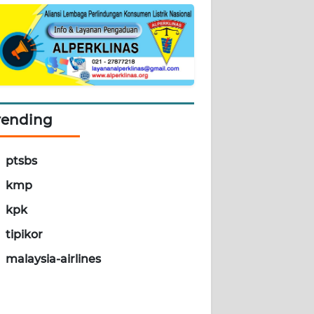
rending
ptsbs
kmp
kpk
tipikor
malaysia-airlines