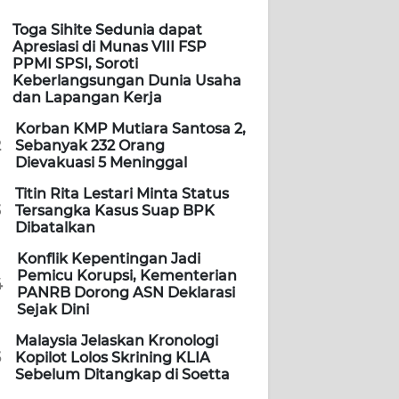
Toga Sihite Sedunia dapat
Apresiasi di Munas VIII FSP
PPMI SPSI, Soroti
Keberlangsungan Dunia Usaha
dan Lapangan Kerja
Korban KMP Mutiara Santosa 2,
2
Sebanyak 232 Orang
Dievakuasi 5 Meninggal
Titin Rita Lestari Minta Status
3
Tersangka Kasus Suap BPK
Dibatalkan
Konflik Kepentingan Jadi
Pemicu Korupsi, Kementerian
4
PANRB Dorong ASN Deklarasi
Sejak Dini
Malaysia Jelaskan Kronologi
5
Kopilot Lolos Skrining KLIA
Sebelum Ditangkap di Soetta