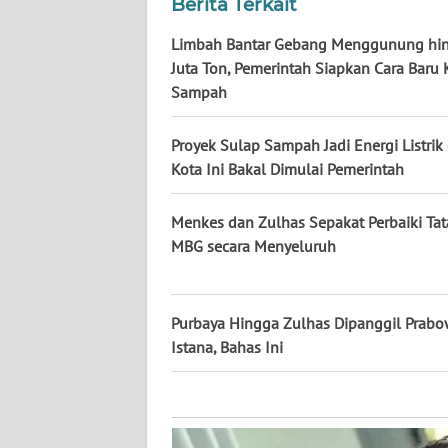
Berita Terkait
KALTARA
Limbah Bantar Gebang Menggunung hi
WN
Juta Ton, Pemerintah Siapkan Cara Baru 
KALSEL
Sampah
WN
Proyek Sulap Sampah Jadi Energi Listrik 
KALTIM
Kota Ini Bakal Dimulai Pemerintah
WN
Menkes dan Zulhas Sepakat Perbaiki Tat
SULSEL
MBG secara Menyeluruh
WN
GORONTALO
Purbaya Hingga Zulhas Dipanggil Prabo
Istana, Bahas Ini
WN
SULUT
WN
MALUKU