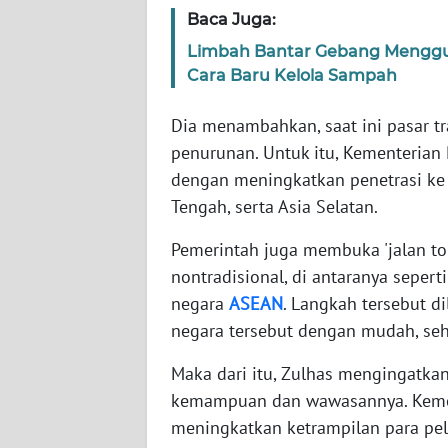
SERAMBI
Baca Juga:
Limbah Bantar Gebang Menggun
WN
Cara Baru Kelola Sampah
JAMBI
Dia menambahkan, saat ini pasar t
WN
penurunan. Untuk itu, Kementerian
SULTRA
dengan meningkatkan penetrasi ke p
Tengah, serta Asia Selatan.
WN
NTB
Pemerintah juga membuka 'jalan to
nontradisional, di antaranya seperti
WN
negara
ASEAN
. Langkah tersebut 
SULTENG
negara tersebut dengan mudah, se
WN
Maka dari itu, Zulhas mengingatk
SULBAR
kemampuan dan wawasannya. Kemen
meningkatkan ketrampilan para pel
WN