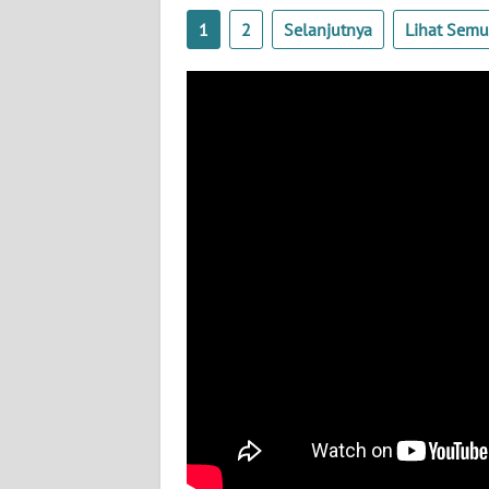
BABEL
1
2
Selanjutnya
Lihat Sem
WN
SUMBAR
WN
SUMSEL
WN
BENGKULU
WN
LAMPUNG
WN
JATENG
WN