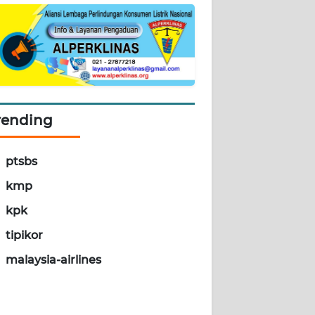
rending
ptsbs
kmp
kpk
tipikor
malaysia-airlines