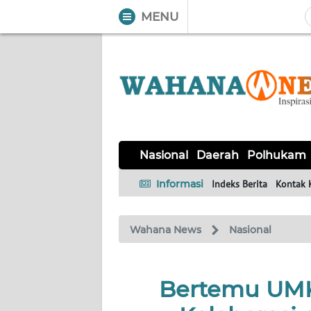
MENU
WAHANA
Tutup
TV
NASIONAL
DAERAH
POLHUKAM
KRIMINAL
EKUIN
SAINS-
KESEHATAN
INTERNASIONAL
Nasional
Daerah
Polhukam
TEKNO
Informasi
Indeks Berita
Kontak 
SERBA-
PENDIDIKAN
OLAHRAGA
OPINI
SERBI
Wahana News
Nasional
EDITORIAL
Bertemu UMKM
Informasi