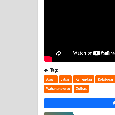
BABEL
WN
SUMBAR
WN
SUMSEL
WN
BENGKULU
Tag:
WN
LAMPUNG
Asean
Jabar
Kemendag
Kolaborasi
Wahananewsco
Zulhas
WN
JATENG
WN