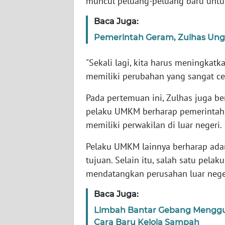
muncul peluang-peluang baru untu
Baca Juga:
WN
NTT
Pemerintah Geram, Zulhas Ung
"Sekali lagi, kita harus meningka
WN
KEPRI
memiliki perubahan yang sangat cep
Pada pertemuan ini, Zulhas juga b
WN
PAPUA
pelaku UMKM berharap pemerintah 
memiliki perwakilan di luar negeri.
WN
Pelaku UMKM lainnya berharap ada
PAPUA
BARAT
tujuan. Selain itu, salah satu pe
mendatangkan perusahan luar neger
WN
Baca Juga:
RIAU
Limbah Bantar Gebang Menggun
WN
Cara Baru Kelola Sampah