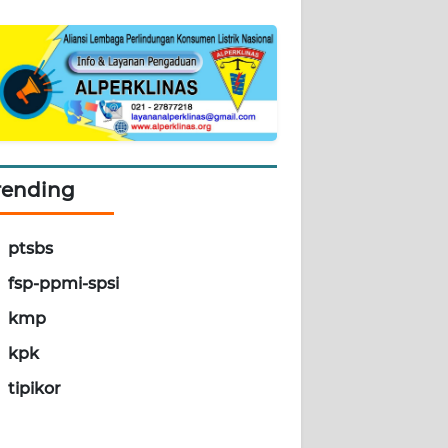
rending
ptsbs
fsp-ppmi-spsi
kmp
kpk
tipikor