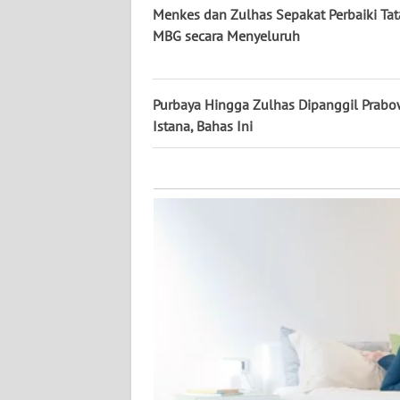
KALTARA
Menkes dan Zulhas Sepakat Perbaiki Tat
MBG secara Menyeluruh
WN
KALSEL
Purbaya Hingga Zulhas Dipanggil Prabo
WN
Istana, Bahas Ini
KALTIM
WN
SULSEL
WN
GORONTALO
WN
SULUT
WN
MALUKU