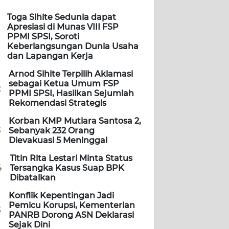
Toga Sihite Sedunia dapat
Apresiasi di Munas VIII FSP
PPMI SPSI, Soroti
Keberlangsungan Dunia Usaha
dan Lapangan Kerja
Arnod Sihite Terpilih Aklamasi
sebagai Ketua Umum FSP
2
PPMI SPSI, Hasilkan Sejumlah
Rekomendasi Strategis
Korban KMP Mutiara Santosa 2,
3
Sebanyak 232 Orang
Dievakuasi 5 Meninggal
Titin Rita Lestari Minta Status
4
Tersangka Kasus Suap BPK
Dibatalkan
Konflik Kepentingan Jadi
Pemicu Korupsi, Kementerian
5
PANRB Dorong ASN Deklarasi
Sejak Dini