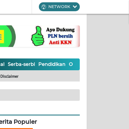
NETWORK
al
Serba-serbi
Pendidikan
Olahraga
Opini
Editoria
Disclaimer
erita Populer