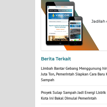
NUSANTARA
WN
JOGJA
Jadilah
WN
JATIM
WN
BALI
Berita Terkait
WN
Limbah Bantar Gebang Menggunung hi
KALBAR
Juta Ton, Pemerintah Siapkan Cara Baru 
Sampah
WN
KALTENG
Proyek Sulap Sampah Jadi Energi Listrik 
Kota Ini Bakal Dimulai Pemerintah
WN