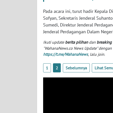
SERAMBI
Pada acara ini, turut hadir Kepala 
WN
Sofyan, Sekretaris Jenderal Suhant
JAMBI
Sumedi, Direktur Jenderal Perdagan
Jenderal Perdagangan Dalam Neger
WN
SULTRA
Ikuti update
berita pilihan
dan
breaking
"WahanaNews.co News Update" dengan ins
https://t.me/WahanaNews
, lalu join.
WN
NTB
1
2
Sebelumnya
Lihat Sem
WN
SULTENG
WN
SULBAR
WN