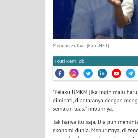
KARIR
DISCLAIMER
Wahana
News
Mendag Zulhas (Foto:NET)
Regional
Ikuti Kami di:
WN
SUMUT
WN
"Pelaku UMKM jika ingin maju har
JAKARTA
diminati, diantaranya dengan meng
WN
semakin luas," imbuhnya.
JABAR
Tak hanya itu saja, Dia pun memin
ekonomi dunia. Menurutnya, di te
WN
BANTEN