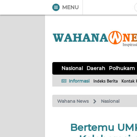
MENU
WAHANA
Tutup
TV
NASIONAL
DAERAH
POLHUKAM
KRIMINAL
EKUIN
SAINS-
KESEHATAN
INTERNASIONAL
Nasional
Daerah
Polhukam
TEKNO
Informasi
Indeks Berita
Kontak 
SERBA-
PENDIDIKAN
OLAHRAGA
OPINI
SERBI
Wahana News
Nasional
EDITORIAL
Bertemu UMKM
Informasi