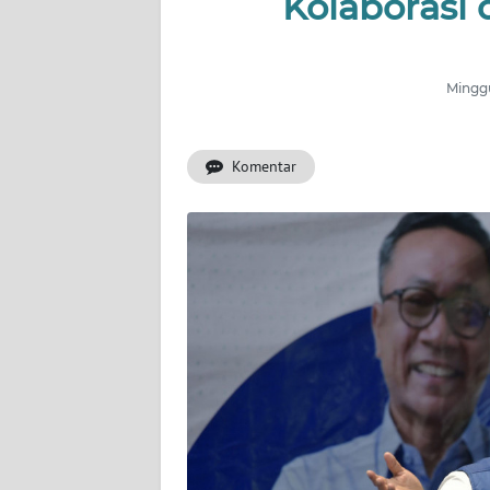
Kolaborasi
INDEKS
BERITA
Minggu
KONTAK
KAMI
Komentar
INFO
IKLAN
TENTANG
KAMI
PEDOMAN
MEDIA
SIBER
REDAKSI