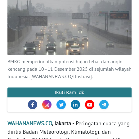
SAINS-TEKNO
KESEHATAN
INTERNASIONAL
SERBA-SERBI
BMKG memperingatkan potensi hujan lebat dan angin
kencang pada 10–11 Desember 2025 di sejumlah wilayah
PENDIDIKAN
Indonesia. [WAHANANEWS.CO/Ilustrasi].
OLAHRAGA
Ikuti Kami di:
OPINI
WAHANANEWS.CO
, Jakarta -
Peringatan cuaca yang
EDITORIAL
dirilis Badan Meteorologi, Klimatologi, dan