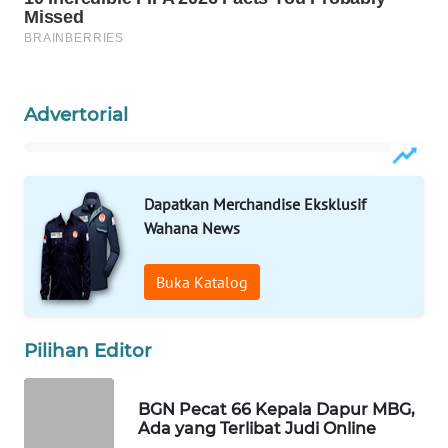
WAHANA
LISTRIK
WAHANA
Advertorial
TRAVEL
WAHANA
TV
Dapatkan Merchandise Eksklusif
Wahana News
WAHANANEWS
ID
Buka Katalog
WAHANANEWS
CO ID
Pilihan Editor
WAHANANEWS
BGN Pecat 66 Kepala Dapur MBG,
NET
Ada yang Terlibat Judi Online