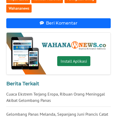
WN
Wahananews
BABEL
Beri Komentar
WN
SUMBAR
WN
SUMSEL
Install Aplikasi
WN
BENGKULU
Berita Terkait
WN
LAMPUNG
Cuaca Ekstrem Terjang Eropa, Ribuan Orang Meninggal
Akibat Gelombang Panas
WN
JATENG
Gelombang Panas Melanda, Sepanjang Juni Prancis Catat