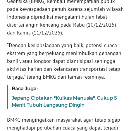
Geofisika (BMKG) kembali menempatkan publik
Informasi
pada kewaspadaan penuh karena sejumlah wilayah
INDEKS
Indonesia diprediksi mengalami hujan lebat
BERITA
disertai angin kencang pada Rabu (10/12/2025)
dan Kamis (11/12/2025).
KONTAK
KAMI
“Dengan kesiapsiagaan yang baik, potensi cuaca
ekstrem yang berpeluang menimbulkan genangan,
INFO
banjir, atau longsor dapat diantisipasi sehingga
IKLAN
aktivitas harian dan kelancaran transportasi tetap
terjaga,” terang BMKG dari laman resminya.
TENTANG
KAMI
Baca Juga:
Jepang Ciptakan "Kulkas Manusia", Cukup 5
PEDOMAN
Menit Tubuh Langsung Dingin
MEDIA
SIBER
BMKG mengingatkan masyarakat agar tetap sigap
menghadapi perubahan cuaca yang dapat terjadi
REDAKSI