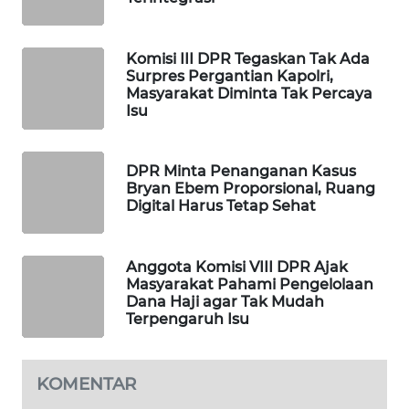
WAHANA
DESA
WISATA
Komisi III DPR Tegaskan Tak Ada
Surpres Pergantian Kapolri,
Masyarakat Diminta Tak Percaya
LAPAK
Isu
WAHANA
DPR Minta Penanganan Kasus
Wahana
Bryan Ebem Proporsional, Ruang
Network
Digital Harus Tetap Sehat
KONSUMEN
LISTRIK
Anggota Komisi VIII DPR Ajak
Masyarakat Pahami Pengelolaan
Dana Haji agar Tak Mudah
MASYARAKAT
Terpengaruh Isu
KELISTRIKAN
WALINKI
KOMENTAR
ID