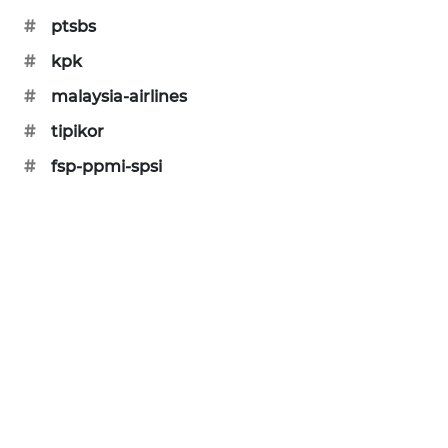
#
ptsbs
SIBARAGAS
NEWS
#
kpk
#
malaysia-airlines
METRO
SIANTAR
#
tipikor
NEWS
#
fsp-ppmi-spsi
METRO
MEDAN
NEWS
METRO
JAKARTA
NEWS
KRT
NEWS