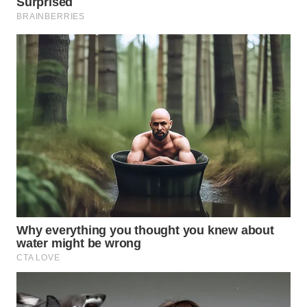
WN
BOGOR
WN
DEPOK
WN
TAPANULI
UTARA
WN
SAMOSIR
WN
PADANG
LAWAS