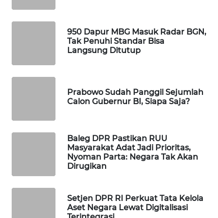
WAHANA
SPORT
950 Dapur MBG Masuk Radar BGN,
Tak Penuhi Standar Bisa
WAHANA
Langsung Ditutup
UMKM
WAHANA
Prabowo Sudah Panggil Sejumlah
SELEB
Calon Gubernur BI, Siapa Saja?
WAHANA
PERSONA
Baleg DPR Pastikan RUU
Masyarakat Adat Jadi Prioritas,
WAHANA
Nyoman Parta: Negara Tak Akan
Dirugikan
OTOMOTIF
WAHANA
Setjen DPR RI Perkuat Tata Kelola
HEALTH
Aset Negara Lewat Digitalisasi
Terintegrasi