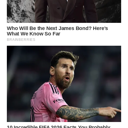
Wahana
Media
Group
WAHANA
NEWS
WAHANA
TANI
WAHANA
ADVOKAT
WAHANA
INFRASTRUKTUR
WAHANA
KONSUMEN