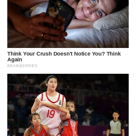
WN
TAPANULI
SELATAN
WN
TANJUNG
LESUNG
WN
KARO
WN
SIMALUNGUN
WN
LABUHANBATU
WN