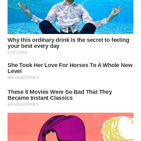
WN
PRIANGAN
TIMUR
WN
SEMARANG
WN
SOLO
WN
BOROBUDUR
WN
MADURA
WN
SURABAYA