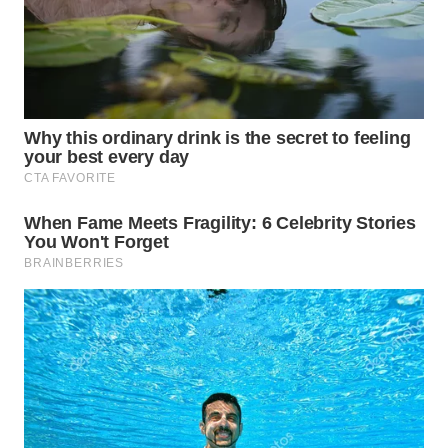
WN
INDRAMAYU
WN
KUNINGAN
WN
MAJALENGKA
WN
SUBANG
WN
SUKABUMI
WN
PURWAKARTA