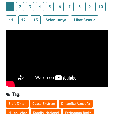
1
2
3
4
5
6
7
8
9
10
WN
SERAMBI
11
12
13
Selanjutnya
Lihat Semua
WN
JAMBI
WN
SULTRA
WN
NTB
WN
SULTENG
Tag:
WN
Bibit Siklon
Cuaca Ekstrem
Dinamika Atmosfer
SULBAR
Hujan Lebat
Kondisi Nasional
Peringatan Bmkg