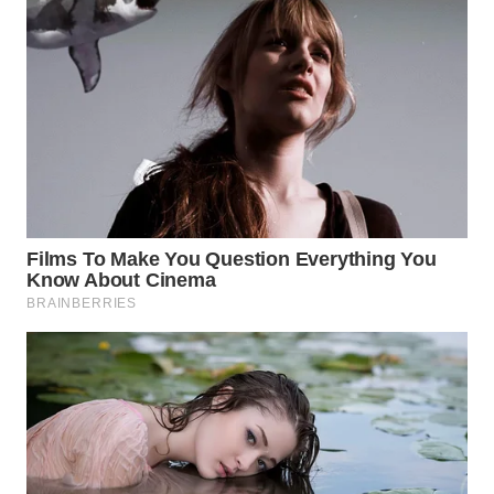
WN
SUMEDANG
WN
CIANJUR
WN
KEPULAUAN
SERIBU
WN
TANGERANG
WN
BINJAI
WN
CIREBON