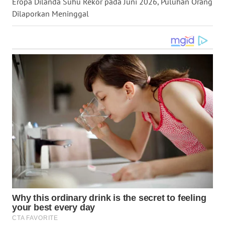
Eropa Dilanda Suhu Rekor pada Juni 2026, Puluhan Orang
WN
Dilaporkan Meninggal
KALTARA
WN
KALSEL
WN
KALTIM
WN
SULSEL
WN
GORONTALO
WN
SULUT