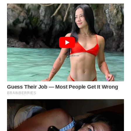
WN
MALUKU
WN
MALUT
WN
DAIRI
WN
DANAU
TOBA
WN
NIAS
WN
LANGKAT