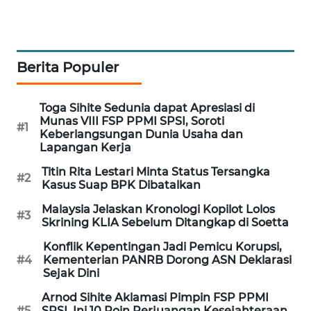
MAWAKA
ID
Berita Populer
MARTABAT
NET
Toga Sihite Sedunia dapat Apresiasi di
Munas VIII FSP PPMI SPSI, Soroti
PLN
#1
Keberlangsungan Dunia Usaha dan
WATCH
Lapangan Kerja
Titin Rita Lestari Minta Status Tersangka
MKLI
#2
Kasus Suap BPK Dibatalkan
Malaysia Jelaskan Kronologi Kopilot Lolos
LPKKI
#3
Skrining KLIA Sebelum Ditangkap di Soetta
Konflik Kepentingan Jadi Pemicu Korupsi,
LKKI
#4
Kementerian PANRB Dorong ASN Deklarasi
Sejak Dini
KOPEKLIN
Arnod Sihite Aklamasi Pimpin FSP PPMI
#5
SPSI, Ini 10 Poin Perjuangan Kesejahteraan