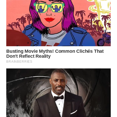
WN
NATUNA
WN
BINTAN
WN
MANDALIKA
WN
LIKUPANG
WN
LABUANBAJO
WN
BORNEO