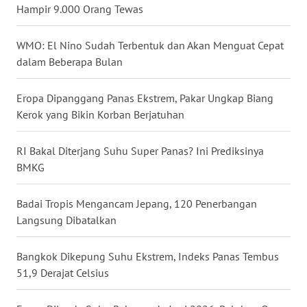
Hampir 9.000 Orang Tewas
WN
NUSANTARA
WMO: El Nino Sudah Terbentuk dan Akan Menguat Cepat
dalam Beberapa Bulan
WN
JOGJA
Eropa Dipanggang Panas Ekstrem, Pakar Ungkap Biang
Kerok yang Bikin Korban Berjatuhan
WN
JATIM
RI Bakal Diterjang Suhu Super Panas? Ini Prediksinya
BMKG
WN
BALI
Badai Tropis Mengancam Jepang, 120 Penerbangan
Langsung Dibatalkan
WN
KALBAR
Bangkok Dikepung Suhu Ekstrem, Indeks Panas Tembus
WN
51,9 Derajat Celsius
KALTENG