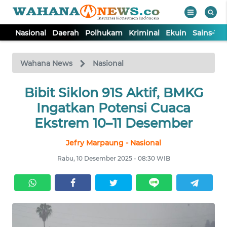
Nasional
Daerah
Polhukam
Kriminal
Ekuin
Sains-Te
WAHANA
Tutup
TV
Wahana News
Nasional
NASIONAL
Bibit Siklon 91S Aktif, BMKG
Ingatkan Potensi Cuaca
DAERAH
Ekstrem 10–11 Desember
Jefry Marpaung - Nasional
POLHUKAM
Rabu, 10 Desember 2025 - 08:30 WIB
KRIMINAL
EKUIN