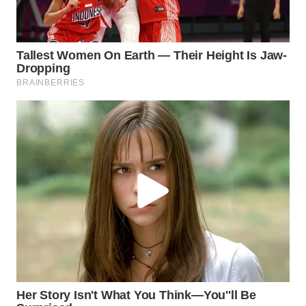
TAPANULI
TENGAH
WN DELI
SERDANG
WN
TEBING
TINGGI
WN
PAKPAK
WN
KARAWANG
WN
BEKASI