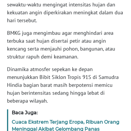
sewaktu-waktu mengingat intensitas hujan dan
kekuatan angin diperkirakan meningkat dalam dua
KARIR
hari tersebut.
DISCLAIMER
BMKG juga mengimbau agar menghindari area
terbuka saat hujan disertai petir atau angin
Wahana
kencang serta menjauhi pohon, bangunan, atau
News
Regional
struktur rapuh demi keamanan.
Dinamika atmosfer sepekan ke depan
WN
menunjukkan Bibit Siklon Tropis 91S di Samudra
SUMUT
Hindia bagian barat masih berpotensi memicu
hujan berintensitas sedang hingga lebat di
WN
JAKARTA
beberapa wilayah.
Baca Juga:
WN
JABAR
Cuaca Ekstrem Terjang Eropa, Ribuan Orang
Meninggal Akibat Gelombang Panas