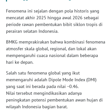
WN
BANTEN
Fenomena ini sejalan dengan pola historis yang
mencatat akhir 2025 hingga awal 2026 sebagai
WN
periode rawan pembentukan bibit siklon tropis di
NTT
perairan selatan Indonesia.
WN
BMKG memprakirakan bahwa kombinasi fenomena
KEPRI
atmosfer skala global, regional, dan lokal akan
mempengaruhi cuaca nasional dalam beberapa
WN
hari ke depan.
PAPUA
Salah satu fenomena global yang ikut
WN
memengaruhi adalah Dipole Mode Index (DMI)
PAPUA
yang saat ini berada pada nilai −0.46.
BARAT
Nilai tersebut mengindikasikan adanya
peningkatan potensi pembentukan awan hujan di
WN
wilayah Indonesia bagian barat.
RIAU