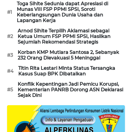
Toga Sihite Sedunia dapat Apresiasi di
WAHANA
Munas VIII FSP PPMI SPSI, Soroti
#1
DESA
Keberlangsungan Dunia Usaha dan
WISATA
Lapangan Kerja
Arnod Sihite Terpilih Aklamasi sebagai
LAPAK
#2
Ketua Umum FSP PPMI SPSI, Hasilkan
WAHANA
Sejumlah Rekomendasi Strategis
Korban KMP Mutiara Santosa 2, Sebanyak
#3
Wahana
232 Orang Dievakuasi 5 Meninggal
Network
Titin Rita Lestari Minta Status Tersangka
#4
Kasus Suap BPK Dibatalkan
KONSUMEN
LISTRIK
Konflik Kepentingan Jadi Pemicu Korupsi,
#5
Kementerian PANRB Dorong ASN Deklarasi
Sejak Dini
MASYARAKAT
KELISTRIKAN
WALINKI
ID