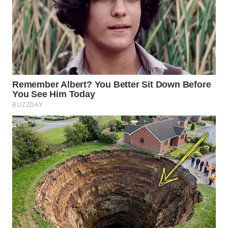
WN
SUMEDANG
WN
CIANJUR
WN
KEPULAUAN
SERIBU
WN
TANGERANG
WN
BINJAI
WN
CIREBON