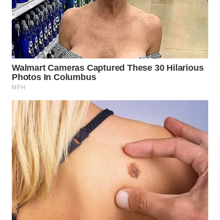
WN
MALUKU
WN
MALUT
WN
DAIRI
WN
DANAU
TOBA
WN
NIAS
WN
LANGKAT