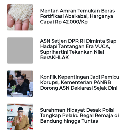
WAHANA
Mentan Amran Temukan Beras
LISTRIK
Fortifikasi Abal-abal, Harganya
Capai Rp 42.000/Kg
WAHANA
TRAVEL
ASN Setjen DPR RI Diminta Siap
Hadapi Tantangan Era VUCA,
WAHANA
Suprihartini Tekankan Nilai
TV
BerAKHLAK
WAHANANEWS
Konflik Kepentingan Jadi Pemicu
ID
Korupsi, Kementerian PANRB
Dorong ASN Deklarasi Sejak Dini
WAHANANEWS
CO ID
Surahman Hidayat Desak Polisi
Tangkap Pelaku Begal Remaja di
WAHANANEWS
Bandung hingga Tuntas
NET