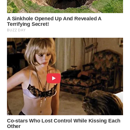
WN
INDRAMAYU
WN
KUNINGAN
WN
MAJALENGKA
WN
SUBANG
WN
SUKABUMI
WN
PURWAKARTA