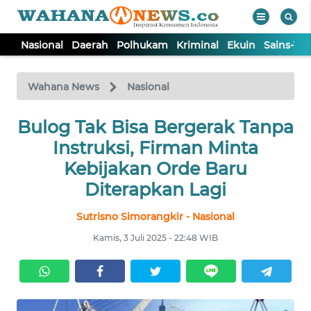
Nasional
Daerah
Polhukam
Kriminal
Ekuin
Sains-Te
WAHANA
Tutup
TV
Wahana News
Nasional
Bulog Tak Bisa Bergerak Tanpa
NASIONAL
Instruksi, Firman Minta
DAERAH
Kebijakan Orde Baru
Diterapkan Lagi
POLHUKAM
Sutrisno Simorangkir - Nasional
Kamis, 3 Juli 2025 - 22:48 WIB
KRIMINAL
EKUIN