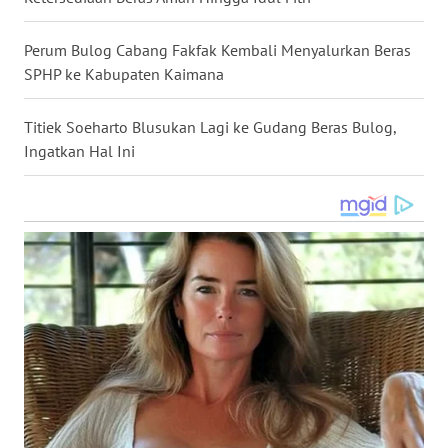
WN
NUSANTARA
Perum Bulog Cabang Fakfak Kembali Menyalurkan Beras
SPHP ke Kabupaten Kaimana
WN
JOGJA
Titiek Soeharto Blusukan Lagi ke Gudang Beras Bulog,
Ingatkan Hal Ini
WN
JATIM
WN
BALI
WN
KALBAR
WN
KALTENG