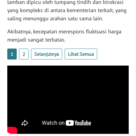
lamban dipicu oleh tumpang tindih dan birokrasi
WN
yang kompleks di antara kementerian terkait, yang
BANTEN
saling menunggu arahan satu sama lain.
WN
Akibatnya, kecepatan merespons fluktuasi harga
NTT
menjadi sangat terbatas.
WN
1
2
Selanjutnya
Lihat Semua
KEPRI
WN
PAPUA
WN
PAPUA
BARAT
WN
RIAU