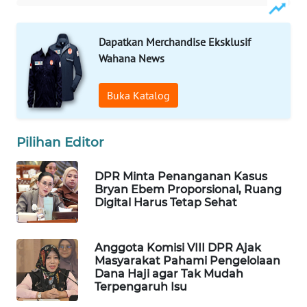
Wahana
Media
Dapatkan Merchandise Eksklusif
Group
Wahana News
WAHANA
NEWS
Buka Katalog
WAHANA
TANI
Pilihan Editor
WAHANA
DPR Minta Penanganan Kasus
Bryan Ebem Proporsional, Ruang
ADVOKAT
Digital Harus Tetap Sehat
WAHANA
INFRASTRUKTUR
Anggota Komisi VIII DPR Ajak
Masyarakat Pahami Pengelolaan
Dana Haji agar Tak Mudah
WAHANA
Terpengaruh Isu
KONSUMEN