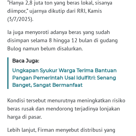
“Hanya 2,8 juta ton yang beras lokal, sisanya
diimpor,” ujarnya dikutip dari RRI, Kamis
KARIR
(3/7/2025).
DISCLAIMER
Ia juga menyoroti adanya beras yang sudah
disimpan selama 8 hingga 12 bulan di gudang
Wahana
Bulog namun belum disalurkan.
News
Regional
Baca Juga:
Ungkapan Syukur Warga Terima Bantuan
WN
Pangan Pemerintah Usai Idulfitri: Senang
SUMUT
Banget, Sangat Bermanfaat
WN
Kondisi tersebut menurutnya meningkatkan risiko
JAKARTA
beras rusak dan mendorong terjadinya lonjakan
harga di pasar.
WN
JABAR
Lebih lanjut, Firman menyebut distribusi yang