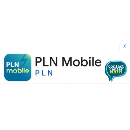
SONYA
ASA
NEWS
X