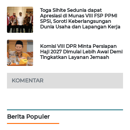
WAHANA
Toga Sihite Sedunia dapat
SPORT
Apresiasi di Munas VIII FSP PPMI
SPSI, Soroti Keberlangsungan
Dunia Usaha dan Lapangan Kerja
WAHANA
UMKM
Komisi VIII DPR Minta Persiapan
WAHANA
Haji 2027 Dimulai Lebih Awal Demi
SELEB
Tingkatkan Layanan Jemaah
WAHANA
PERSONA
KOMENTAR
WAHANA
OTOMOTIF
WAHANA
Berita Populer
HEALTH