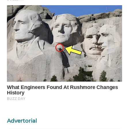
WN
NATUNA
WN
BINTAN
WN
MANDALIKA
WN
LIKUPANG
WN
LABUANBAJO
WN
Advertorial
BORNEO