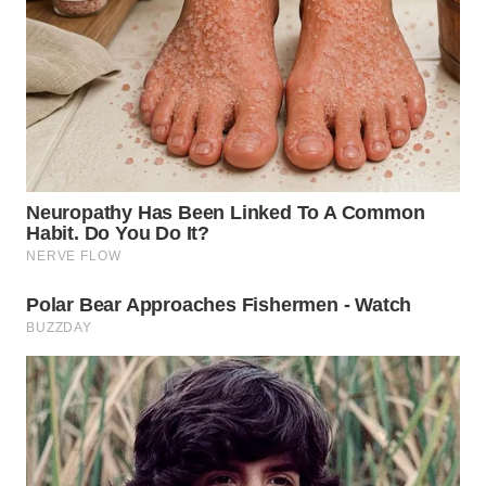
WN
BOGOR
WN
DEPOK
WN
TAPANULI
UTARA
WN
SAMOSIR
WN
PADANG
LAWAS