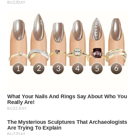
WN
PRIANGAN
TIMUR
WN
SEMARANG
WN
SOLO
WN
BOROBUDUR
WN
MADURA
WN
SURABAYA