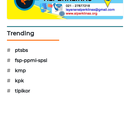
MAWAKA
ID
MARTABAT
Trending
NET
#
ptsbs
PLN
WATCH
#
fsp-ppmi-spsi
#
kmp
MKLI
#
kpk
LPKKI
#
tipikor
LKKI
KOPEKLIN