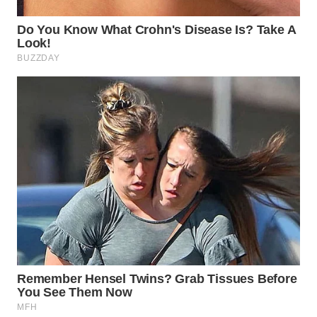
WN
TAPANULI
SELATAN
WN
TANJUNG
LESUNG
WN
KARO
WN
SIMALUNGUN
WN
LABUHANBATU
WN