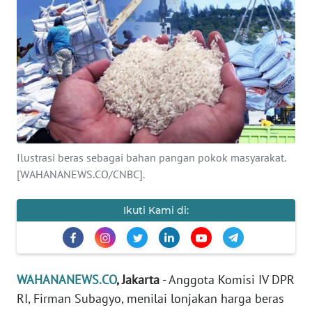
SAINS-TEKNO
KESEHATAN
INTERNASIONAL
SERBA-SERBI
Ilustrasi beras sebagai bahan pangan pokok masyarakat.
PENDIDIKAN
[WAHANANEWS.CO/CNBC].
OLAHRAGA
Ikuti Kami di:
OPINI
WAHANANEWS.CO
, Jakarta
- Anggota Komisi IV DPR
EDITORIAL
RI, Firman Subagyo, menilai lonjakan harga beras