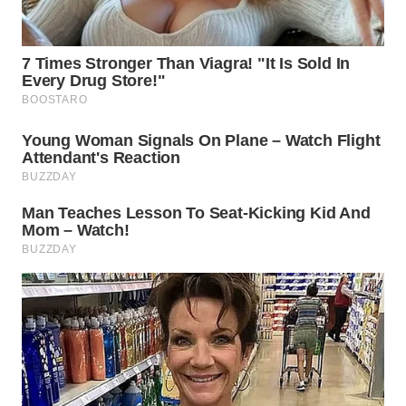
WN
KALTARA
WN
KALSEL
WN
KALTIM
WN
SULSEL
WN
GORONTALO
WN
SULUT