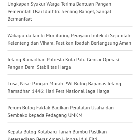
Ungkapan Syukur Warga Terima Bantuan Pangan
WN
Pemerintah Usai Idulfitri: Senang Banget, Sangat
BABEL
Bermanfaat
WN
Wakapolda Jambi Monitoring Perayaan Imlek di Sejumlah
SUMBAR
Kelenteng dan Vihara, Pastikan Ibadah Berlangsung Aman
WN
Jelang Ramadhan Polresta Kota Palu Gencar Operasi
SUMSEL
Pangan Demi Stabilitas Harga
WN
Lusa, Pasar Pangan Murah PWI Bulog Bapanas Jelang
BENGKULU
Ramadhan 1446: Hari Pers Nasional Jaga Harga
WN
Perum Bulog Fakfak Bagikan Peralatan Usaha dan
LAMPUNG
Sembako kepada Pedagang UMKM
WN
Kepala Bulog Kotabaru-Tanah Bumbu Pastikan
JATENG
Ketersediaan Beras Aman Hingga Idul Fitri