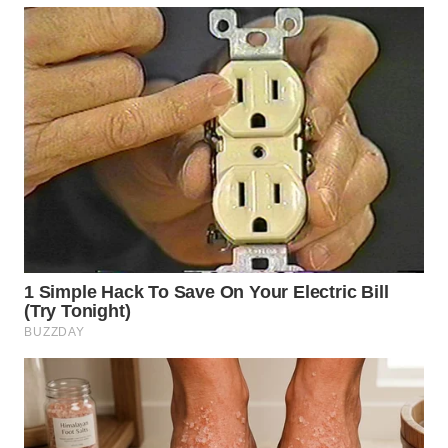
TAPANULI
TENGAH
WN DELI
SERDANG
WN
TEBING
TINGGI
WN
PAKPAK
WN
KARAWANG
WN
BEKASI