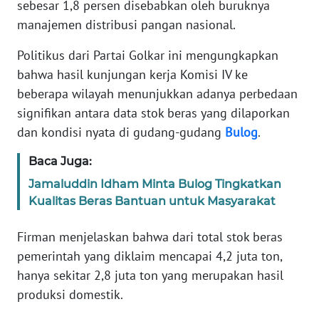
sebesar 1,8 persen disebabkan oleh buruknya
Informasi
manajemen distribusi pangan nasional.
INDEKS
BERITA
Politikus dari Partai Golkar ini mengungkapkan
bahwa hasil kunjungan kerja Komisi IV ke
KONTAK
beberapa wilayah menunjukkan adanya perbedaan
KAMI
signifikan antara data stok beras yang dilaporkan
dan kondisi nyata di gudang-gudang
Bulog
.
INFO
IKLAN
Baca Juga:
Jamaluddin Idham Minta Bulog Tingkatkan
TENTANG
Kualitas Beras Bantuan untuk Masyarakat
KAMI
Firman menjelaskan bahwa dari total stok beras
PEDOMAN
pemerintah yang diklaim mencapai 4,2 juta ton,
MEDIA
hanya sekitar 2,8 juta ton yang merupakan hasil
SIBER
produksi domestik.
REDAKSI