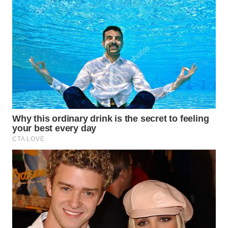
WN
NATUNA
WN
BINTAN
WN
MANDALIKA
WN
LIKUPANG
WN
LABUANBAJO
WN
BORNEO