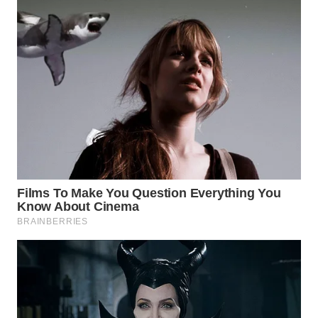
WN
BOGOR
WN
DEPOK
WN
TAPANULI
UTARA
WN
SAMOSIR
WN
PADANG
LAWAS