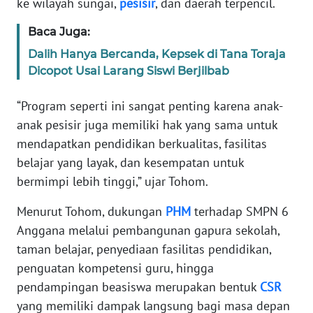
ke wilayah sungai,
pesisir
, dan daerah terpencil.
Baca Juga:
KARIR
Dalih Hanya Bercanda, Kepsek di Tana Toraja
DISCLAIMER
Dicopot Usai Larang Siswi Berjilbab
“Program seperti ini sangat penting karena anak-
Wahana
News
anak pesisir juga memiliki hak yang sama untuk
Regional
mendapatkan pendidikan berkualitas, fasilitas
belajar yang layak, dan kesempatan untuk
WN
bermimpi lebih tinggi,” ujar Tohom.
SUMUT
Menurut Tohom, dukungan
PHM
terhadap SMPN 6
WN
Anggana melalui pembangunan gapura sekolah,
JAKARTA
taman belajar, penyediaan fasilitas pendidikan,
penguatan kompetensi guru, hingga
WN
pendampingan beasiswa merupakan bentuk
CSR
JABAR
yang memiliki dampak langsung bagi masa depan