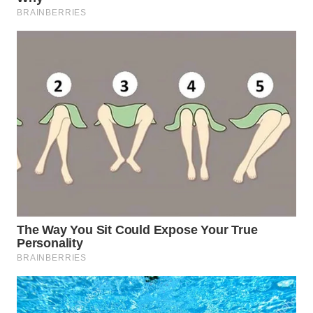
WN
PRIANGAN
TIMUR
WN
SEMARANG
WN
SOLO
WN
BOROBUDUR
WN
MADURA
WN
SURABAYA