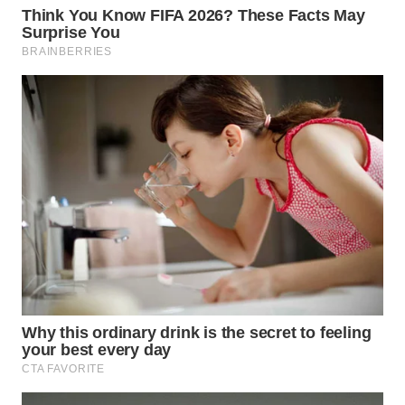
TAPANULI
TENGAH
WN DELI
SERDANG
WN
TEBING
TINGGI
WN
PAKPAK
WN
KARAWANG
WN
BEKASI