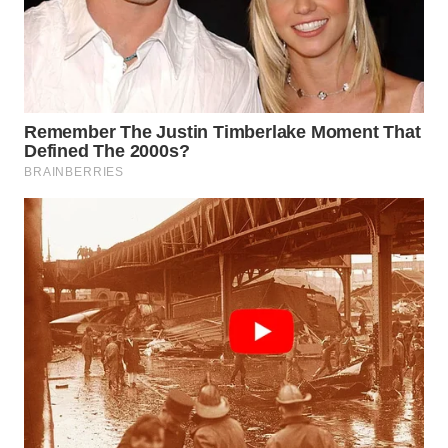
Wahana
Media
Group
WAHANA
NEWS
WAHANA
TANI
WAHANA
ADVOKAT
WAHANA
INFRASTRUKTUR
WAHANA
KONSUMEN