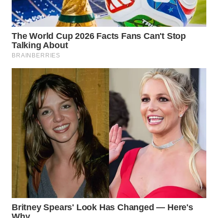
WN
INDRAMAYU
WN
KUNINGAN
WN
MAJALENGKA
WN
SUBANG
WN
SUKABUMI
WN
PURWAKARTA