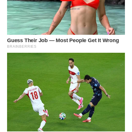
WN
TAPANULI
SELATAN
WN
TANJUNG
LESUNG
WN
KARO
WN
SIMALUNGUN
WN
LABUHANBATU
WN