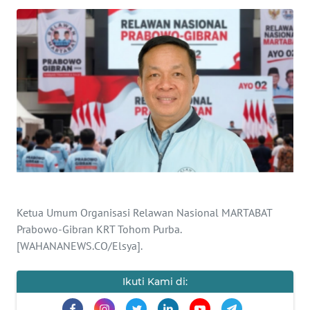
SAINS-TEKNO
KESEHATAN
INTERNASIONAL
SERBA-SERBI
PENDIDIKAN
OLAHRAGA
Ketua Umum Organisasi Relawan Nasional MARTABAT
Prabowo-Gibran KRT Tohom Purba.
OPINI
[WAHANANEWS.CO/Elsya].
EDITORIAL
Ikuti Kami di: