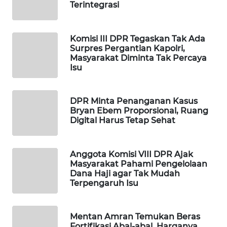
Terintegrasi
MAWAKA
ID
Komisi III DPR Tegaskan Tak Ada
Surpres Pergantian Kapolri,
MARTABAT
Masyarakat Diminta Tak Percaya
NET
Isu
PLN
DPR Minta Penanganan Kasus
WATCH
Bryan Ebem Proporsional, Ruang
Digital Harus Tetap Sehat
MKLI
Anggota Komisi VIII DPR Ajak
LPKKI
Masyarakat Pahami Pengelolaan
Dana Haji agar Tak Mudah
Terpengaruh Isu
LKKI
KOPEKLIN
Mentan Amran Temukan Beras
Fortifikasi Abal-abal, Harganya