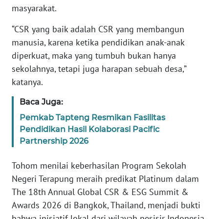
masyarakat.
WN
BANTEN
“CSR yang baik adalah CSR yang membangun
manusia, karena ketika pendidikan anak-anak
WN
NTT
diperkuat, maka yang tumbuh bukan hanya
sekolahnya, tetapi juga harapan sebuah desa,”
WN
katanya.
KEPRI
Baca Juga:
WN
Pemkab Tapteng Resmikan Fasilitas
PAPUA
Pendidikan Hasil Kolaborasi Pacific
Partnership 2026
WN
PAPUA
Tohom menilai keberhasilan Program Sekolah
BARAT
Negeri Terapung meraih predikat Platinum dalam
The 18th Annual Global CSR & ESG Summit &
WN
Awards 2026 di Bangkok, Thailand, menjadi bukti
RIAU
bahwa inisiatif lokal dari wilayah pesisir Indonesia