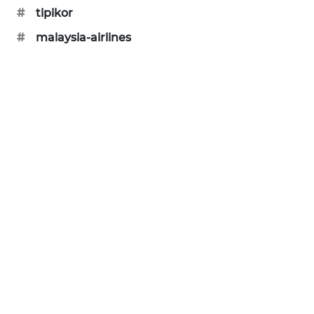
CILEUNGSI
#
tipikor
NEWS
#
malaysia-airlines
BERKAT
NEWS
BERAMPU
NEWS
ANUGERAH
NEWS
AKHLAK
ID
PERAPKI
NEWS