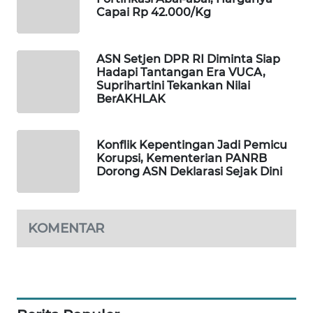
Capai Rp 42.000/Kg
PORTAL
KONSUMEN
ASN Setjen DPR RI Diminta Siap
FORWAMKI
Hadapi Tantangan Era VUCA,
Suprihartini Tekankan Nilai
BerAKHLAK
ALPERKLINAS
FORJASIDA
Konflik Kepentingan Jadi Pemicu
Korupsi, Kementerian PANRB
Dorong ASN Deklarasi Sejak Dini
TAMBANG
NEWS
KOMENTAR
SITUNGIR
NEWS
SIDIKALANG
NEWS