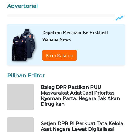
Advertorial
WAHANA
DESA
WISATA
Dapatkan Merchandise Eksklusif
LAPAK
Wahana News
WAHANA
Buka Katalog
Wahana
Network
Pilihan Editor
KONSUMEN
LISTRIK
Baleg DPR Pastikan RUU
Masyarakat Adat Jadi Prioritas,
Nyoman Parta: Negara Tak Akan
MASYARAKAT
Dirugikan
KELISTRIKAN
WALINKI
Setjen DPR RI Perkuat Tata Kelola
ID
Aset Negara Lewat Digitalisasi