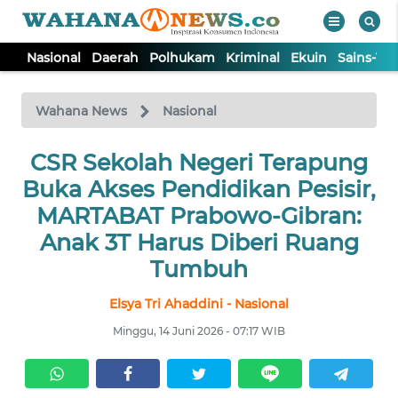
Nasional
Daerah
Polhukam
Kriminal
Ekuin
Sains-Te
WAHANA
Tutup
TV
Wahana News
Nasional
NASIONAL
CSR Sekolah Negeri Terapung
Buka Akses Pendidikan Pesisir,
DAERAH
MARTABAT Prabowo-Gibran:
Anak 3T Harus Diberi Ruang
POLHUKAM
Tumbuh
Elsya Tri Ahaddini - Nasional
KRIMINAL
Minggu, 14 Juni 2026 - 07:17 WIB
EKUIN