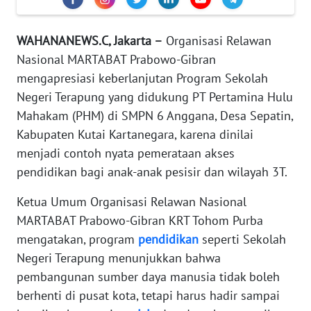
Informasi
INDEKS
WAHANANEWS.C, Jakarta –
Organisasi Relawan
BERITA
Nasional MARTABAT Prabowo-Gibran
mengapresiasi keberlanjutan Program Sekolah
KONTAK
Negeri Terapung yang didukung PT Pertamina Hulu
KAMI
Mahakam (PHM) di SMPN 6 Anggana, Desa Sepatin,
Kabupaten Kutai Kartanegara, karena dinilai
INFO
menjadi contoh nyata pemerataan akses
IKLAN
pendidikan bagi anak-anak pesisir dan wilayah 3T.
TENTANG
Ketua Umum Organisasi Relawan Nasional
KAMI
MARTABAT Prabowo-Gibran KRT Tohom Purba
mengatakan, program
pendidikan
seperti Sekolah
PEDOMAN
MEDIA
Negeri Terapung menunjukkan bahwa
SIBER
pembangunan sumber daya manusia tidak boleh
berhenti di pusat kota, tetapi harus hadir sampai
REDAKSI