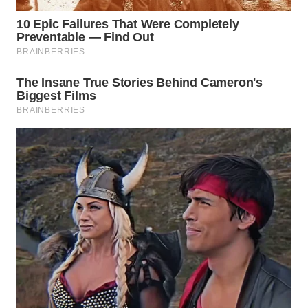
WAHANA
LISTRIK
WAHANA
TRAVEL
WAHANA
TV
WAHANANEWS
ID
WAHANANEWS
CO ID
WAHANANEWS
NET