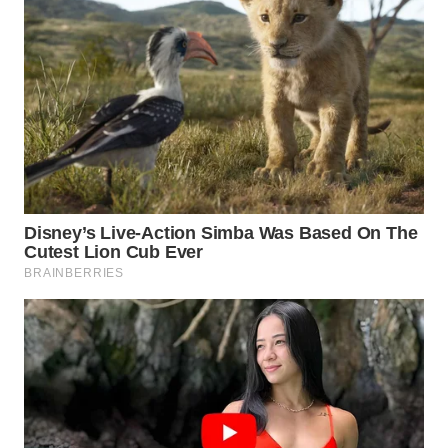
WN
MALUKU
WN
MALUT
WN
DAIRI
WN
DANAU
TOBA
WN
NIAS
WN
LANGKAT