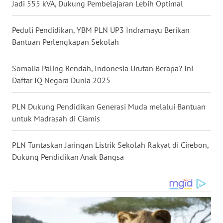
Jadi 555 kVA, Dukung Pembelajaran Lebih Optimal
WN
KALTARA
Peduli Pendidikan, YBM PLN UP3 Indramayu Berikan
Bantuan Perlengkapan Sekolah
WN
KALSEL
Somalia Paling Rendah, Indonesia Urutan Berapa? Ini
Daftar IQ Negara Dunia 2025
WN
KALTIM
PLN Dukung Pendidikan Generasi Muda melalui Bantuan
untuk Madrasah di Ciamis
WN
SULSEL
PLN Tuntaskan Jaringan Listrik Sekolah Rakyat di Cirebon,
Dukung Pendidikan Anak Bangsa
WN
GORONTALO
WN
SULUT