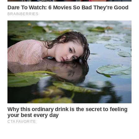
WAHANA
SPORT
WAHANA
UMKM
WAHANA
SELEB
WAHANA
PERSONA
WAHANA
OTOMOTIF
WAHANA
HEALTH