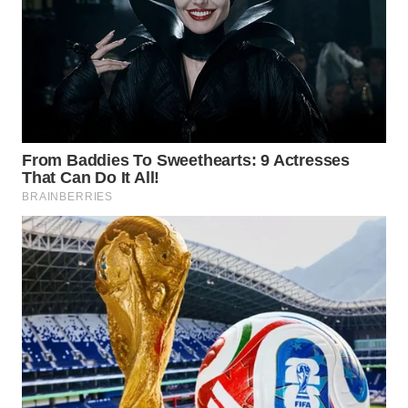
WN
SUMEDANG
WN
CIANJUR
WN
KEPULAUAN
SERIBU
WN
TANGERANG
WN
BINJAI
WN
CIREBON