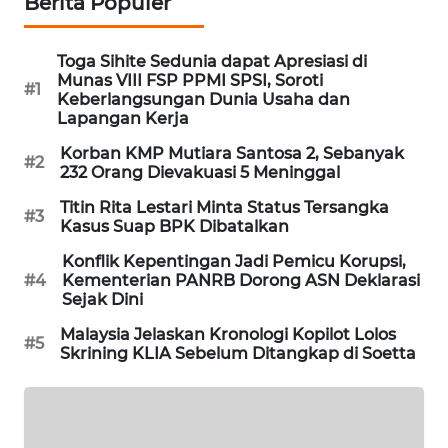
Berita Populer
SIBARAGAS
NEWS
Toga Sihite Sedunia dapat Apresiasi di
Munas VIII FSP PPMI SPSI, Soroti
#1
Keberlangsungan Dunia Usaha dan
METRO
Lapangan Kerja
SIANTAR
NEWS
Korban KMP Mutiara Santosa 2, Sebanyak
#2
232 Orang Dievakuasi 5 Meninggal
METRO
Titin Rita Lestari Minta Status Tersangka
#3
MEDAN
Kasus Suap BPK Dibatalkan
NEWS
Konflik Kepentingan Jadi Pemicu Korupsi,
#4
Kementerian PANRB Dorong ASN Deklarasi
METRO
Sejak Dini
JAKARTA
NEWS
Malaysia Jelaskan Kronologi Kopilot Lolos
#5
Skrining KLIA Sebelum Ditangkap di Soetta
KRT
NEWS