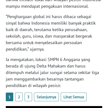
mampu mendapat pengakuan internasional.
WN
SERAMBI
“Penghargaan global ini harus dibaca sebagai
sinyal bahwa Indonesia memiliki banyak praktik
WN
baik di daerah, terutama ketika perusahaan,
JAMBI
sekolah, guru, siswa, dan masyarakat bergerak
bersama untuk menyelesaikan persoalan
WN
pendidikan,” ujarnya.
SULTRA
Ia mengatakan, lokasi SMPN 6 Anggana yang
WN
berada di ujung Delta Mahakam dan harus
NTB
ditempuh melalui jalur sungai selama sekitar tiga
jam menggambarkan besarnya tantangan
WN
SULTENG
pendidikan di wilayah pesisir.
1
2
3
Selanjutnya
Lihat Semua
WN
SULBAR