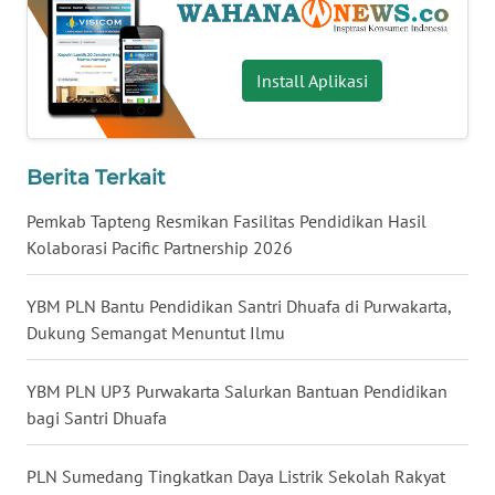
WN
NUSANTARA
Install Aplikasi
WN
JOGJA
Berita Terkait
WN
JATIM
Pemkab Tapteng Resmikan Fasilitas Pendidikan Hasil
Kolaborasi Pacific Partnership 2026
WN
BALI
YBM PLN Bantu Pendidikan Santri Dhuafa di Purwakarta,
Dukung Semangat Menuntut Ilmu
WN
KALBAR
YBM PLN UP3 Purwakarta Salurkan Bantuan Pendidikan
bagi Santri Dhuafa
WN
KALTENG
PLN Sumedang Tingkatkan Daya Listrik Sekolah Rakyat