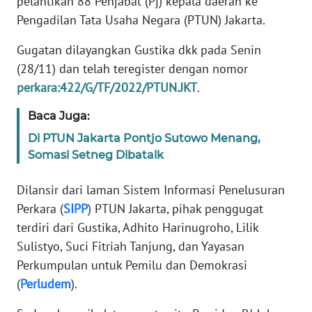
pelantikan 88 Penjabat (Pj) kepala daerah ke
Informasi
Pengadilan Tata Usaha Negara (PTUN) Jakarta.
INDEKS
Gugatan dilayangkan Gustika dkk pada Senin
BERITA
(28/11) dan telah teregister dengan nomor
perkara:422/G/TF/2022/PTUN.JKT
.
KONTAK
KAMI
Baca Juga:
Di PTUN Jakarta Pontjo Sutowo Menang,
INFO
IKLAN
Somasi Setneg Dibatalk
Dilansir dari laman Sistem Informasi Penelusuran
TENTANG
KAMI
Perkara (
SIPP
) PTUN Jakarta, pihak penggugat
terdiri dari Gustika, Adhito Harinugroho, Lilik
PEDOMAN
Sulistyo, Suci Fitriah Tanjung, dan Yayasan
MEDIA
Perkumpulan untuk Pemilu dan Demokrasi
SIBER
(
Perludem
).
REDAKSI