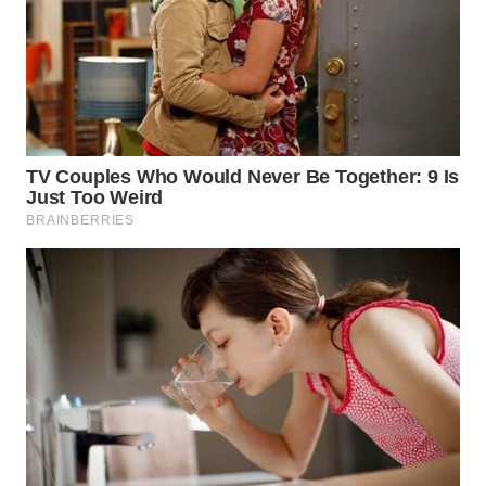
Wahana
Media
Group
WAHANA
NEWS
WAHANA
TANI
WAHANA
ADVOKAT
WAHANA
INFRASTRUKTUR
WAHANA
KONSUMEN