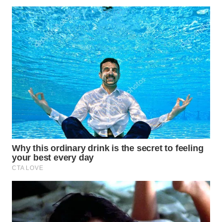
WN
BOGOR
WN
DEPOK
WN
TAPANULI
UTARA
WN
SAMOSIR
WN
PADANG
LAWAS