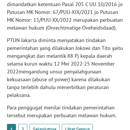
dimandatkan ketentuan Pasal 205 C UU 10/2016 jo
WN
BANTEN
Putusan MK Nomor: 67/PUU-XIX/2021 jo Putusan
MK Nomor: 15/PUU-XX/2022 merupakan perbuatan
WN
melawan hukum (Onrechtmatige Oveheidsdaad).
NTT
PTUN Jakarta diminta menyatakan tindakan
pemerintahan yang dilakukan Jokowi dan Tito yaitu
WN
KEPRI
mengangkat dan melantik 88 Pj kepala daerah
selama kurun waktu 12 Mei 2022-25 November
WN
2022mengandung unsur penyalahgunaan
PAPUA
kekuasaan (abuse of power) karena dilakukan
tanpa terlebih dahulu menerbitkan peraturan
WN
pelaksana.
PAPUA
BARAT
Para penggugat menilai tindakan pemerintahan
tersebut merupakan perbuatan melawan hukum.
WN
RIAU
1
2
Selanjutnya
Lihat Semua