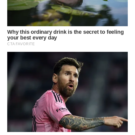
WN
INDRAMAYU
WN
KUNINGAN
WN
MAJALENGKA
WN
SUBANG
WN
SUKABUMI
WN
PURWAKARTA