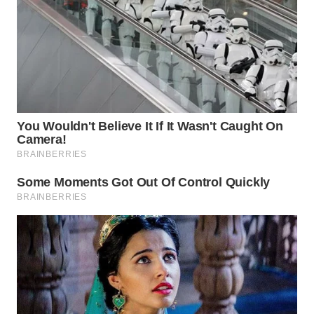
WN
MALUKU
WN
MALUT
WN
DAIRI
WN
DANAU
TOBA
WN
NIAS
WN
LANGKAT