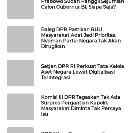
Prabowo Sudah Panggil Sejumlah
WAHANA
Calon Gubernur BI, Siapa Saja?
DESA
WISATA
Baleg DPR Pastikan RUU
LAPAK
Masyarakat Adat Jadi Prioritas,
WAHANA
Nyoman Parta: Negara Tak Akan
Dirugikan
Wahana
Network
Setjen DPR RI Perkuat Tata Kelola
Aset Negara Lewat Digitalisasi
KONSUMEN
Terintegrasi
LISTRIK
Komisi III DPR Tegaskan Tak Ada
MASYARAKAT
Surpres Pergantian Kapolri,
KELISTRIKAN
Masyarakat Diminta Tak Percaya
Isu
WALINKI
ID