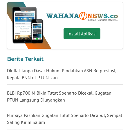
WN
BABEL
WN
Install Aplikasi
SUMBAR
WN
SUMSEL
Berita Terkait
Dinilai Tanpa Dasar Hukum Pindahkan ASN Berprestasi,
WN
Kepala BNN di-PTUN-kan
BENGKULU
BLBI Rp700 M Bikin Tutut Soeharto Dicekal, Gugatan
WN
PTUN Langsung Dilayangkan
LAMPUNG
Purbaya Pastikan Gugatan Tutut Soeharto Dicabut, Sempat
WN
Saling Kirim Salam
JATENG