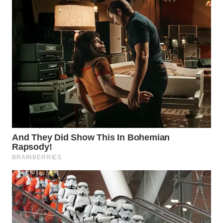
WN
KALTARA
WN
KALSEL
WN
KALTIM
WN
SULSEL
WN
GORONTALO
WN
SULUT