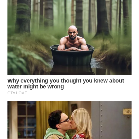
WN
NATUNA
WN
BINTAN
WN
MANDALIKA
WN
LIKUPANG
WN
LABUANBAJO
WN
BORNEO