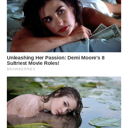
WN
SUMEDANG
WN
CIANJUR
WN
KEPULAUAN
SERIBU
WN
TANGERANG
WN
BINJAI
WN
CIREBON