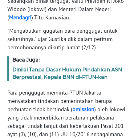
Sedangkan pihak tergugat yaitu Presiden RI Joko
Widodo (Jokowi) dan Menteri Dalam Negeri
KARIR
(
Mendagri
) Tito Karnavian.
"Mengabulkan gugatan para penggugat untuk
DISCLAIMER
seluruhnya," ujar Gustika dkk dalam petitum
Wahana
permohonannya dikutip Jumat (2/12).
News
Regional
Baca Juga:
Dinilai Tanpa Dasar Hukum Pindahkan ASN
WN
Berprestasi, Kepala BNN di-PTUN-kan
SUMUT
Para penggugat meminta PTUN Jakarta
WN
menyatakan tindakan pemerintahan berupa
JAKARTA
perbuatan tidak bertindak (
omission
) oleh Jokowi
yang tidak menerbitkan peraturan pelaksana
WN
sebagai tindak lanjut dari keberlakuan Pasal 201
JABAR
ayat (9), (10), dan (11) UU 10/2016 sebagaimana