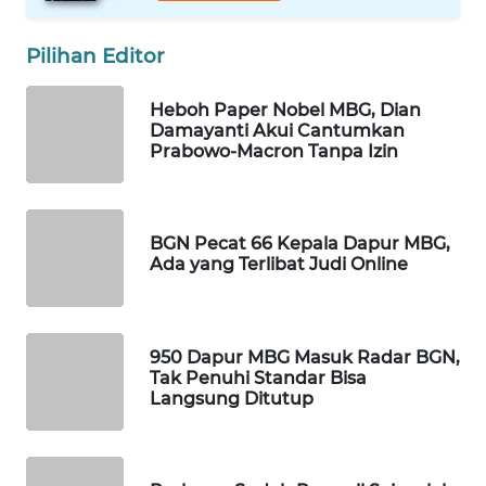
WAHANA
SPORT
Pilihan Editor
WAHANA
Heboh Paper Nobel MBG, Dian
Damayanti Akui Cantumkan
UMKM
Prabowo-Macron Tanpa Izin
WAHANA
SELEB
BGN Pecat 66 Kepala Dapur MBG,
Ada yang Terlibat Judi Online
WAHANA
PERSONA
WAHANA
950 Dapur MBG Masuk Radar BGN,
OTOMOTIF
Tak Penuhi Standar Bisa
Langsung Ditutup
WAHANA
HEALTH