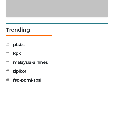
SIBARAGAS
NEWS
METRO
Trending
SIANTAR
NEWS
#
ptsbs
METRO
#
kpk
MEDAN
NEWS
#
malaysia-airlines
#
tipikor
METRO
JAKARTA
#
fsp-ppmi-spsi
NEWS
KRT
NEWS