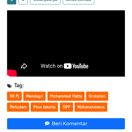
WN
SERAMBI
WN
JAMBI
WN
SULTRA
WN
NTB
Tag:
88 Pj
Mendagri
Mohammad Hatta
Omission
WN
SULTENG
Perludem
Ptun Jakarta
SIPP
Wahananewsco
WN
Beri Komentar
SULBAR