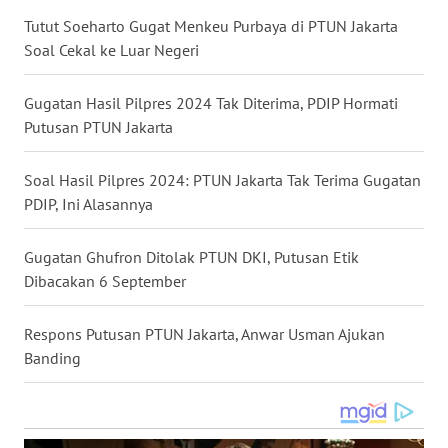
Tutut Soeharto Gugat Menkeu Purbaya di PTUN Jakarta
WN
NUSANTARA
Soal Cekal ke Luar Negeri
WN
Gugatan Hasil Pilpres 2024 Tak Diterima, PDIP Hormati
JOGJA
Putusan PTUN Jakarta
WN
Soal Hasil Pilpres 2024: PTUN Jakarta Tak Terima Gugatan
JATIM
PDIP, Ini Alasannya
WN
Gugatan Ghufron Ditolak PTUN DKI, Putusan Etik
BALI
Dibacakan 6 September
WN
Respons Putusan PTUN Jakarta, Anwar Usman Ajukan
KALBAR
Banding
WN
KALTENG