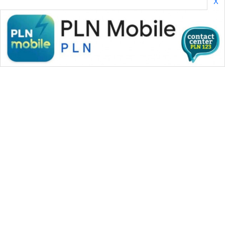
X
WAHANA MEDIA GROUP
|
|
|
WAHANA NEWS co
WAHANA TANI
WAHANA ADVOKAT
|
|
WAHANA INFRASTRUKTUR
WAHANA KONSUMEN
|
|
|
WAHANA LISTRIK
WAHANA TRAVEL
WAHANA TV