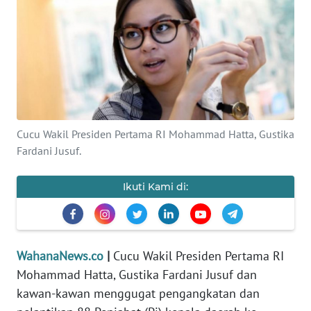
SAINS-TEKNO
KESEHATAN
INTERNASIONAL
SERBA-SERBI
Cucu Wakil Presiden Pertama RI Mohammad Hatta, Gustika
Fardani Jusuf.
PENDIDIKAN
Ikuti Kami di:
OLAHRAGA
OPINI
WahanaNews.co
|
Cucu Wakil Presiden Pertama RI
Mohammad Hatta, Gustika Fardani Jusuf dan
EDITORIAL
kawan-kawan menggugat pengangkatan dan