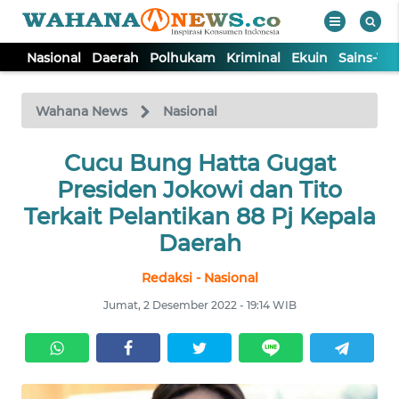
Nasional
Daerah
Polhukam
Kriminal
Ekuin
Sains-Te
WAHANA
Tutup
TV
Wahana News
Nasional
NASIONAL
Cucu Bung Hatta Gugat
Presiden Jokowi dan Tito
DAERAH
Terkait Pelantikan 88 Pj Kepala
Daerah
POLHUKAM
Redaksi - Nasional
Jumat, 2 Desember 2022 - 19:14 WIB
KRIMINAL
EKUIN