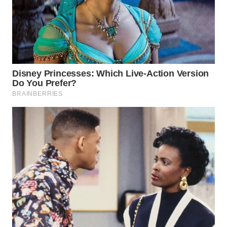
WN
TAPANULI
SELATAN
WN
TANJUNG
LESUNG
WN
KARO
WN
SIMALUNGUN
WN
LABUHANBATU
WN