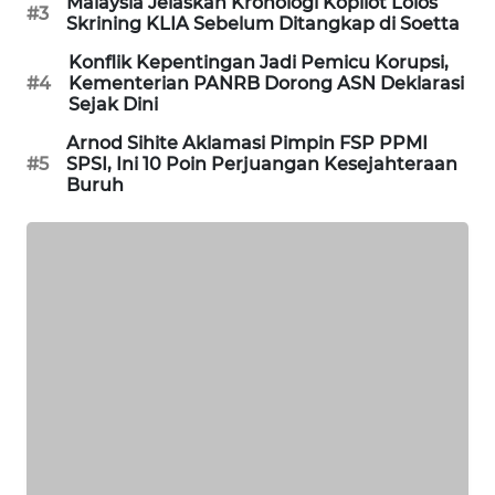
Malaysia Jelaskan Kronologi Kopilot Lolos
#3
PORTAL
Skrining KLIA Sebelum Ditangkap di Soetta
KONSUMEN
Konflik Kepentingan Jadi Pemicu Korupsi,
#4
Kementerian PANRB Dorong ASN Deklarasi
FORWAMKI
Sejak Dini
Arnod Sihite Aklamasi Pimpin FSP PPMI
ALPERKLINAS
#5
SPSI, Ini 10 Poin Perjuangan Kesejahteraan
Buruh
FORJASIDA
TAMBANG
NEWS
SITUNGIR
NEWS
SIDIKALANG
NEWS