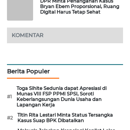
DPR Minta Penanganan Kasus
Bryan Ebem Proporsional, Ruang
MAWAKA
Digital Harus Tetap Sehat
ID
MARTABAT
KOMENTAR
NET
PLN
WATCH
Berita Populer
MKLI
Toga Sihite Sedunia dapat Apresiasi di
LPKKI
Munas VIII FSP PPMI SPSI, Soroti
#1
Keberlangsungan Dunia Usaha dan
Lapangan Kerja
LKKI
Titin Rita Lestari Minta Status Tersangka
#2
KOPEKLIN
Kasus Suap BPK Dibatalkan