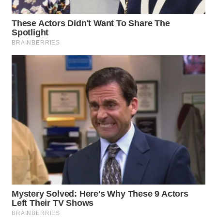
TAPANULI
TENGAH
WN DELI
SERDANG
WN
TEBING
TINGGI
WN
PAKPAK
WN
KARAWANG
WN
BEKASI