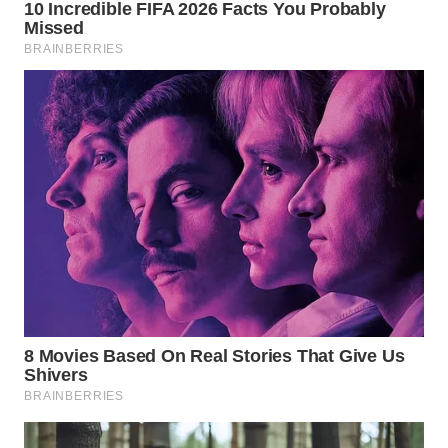
WN
PRIANGAN
TIMUR
WN
SEMARANG
WN
SOLO
WN
BOROBUDUR
WN
MADURA
WN
SURABAYA