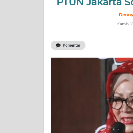
PTUN Jakarta So
INDEKS
BERITA
Denny
Kamis, 1
KONTAK
KAMI
Komentar
INFO
IKLAN
TENTANG
KAMI
PEDOMAN
MEDIA
SIBER
REDAKSI