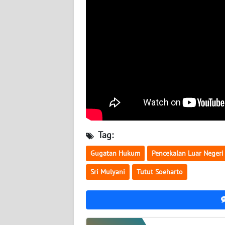
BABEL
WN
SUMBAR
WN
SUMSEL
WN
BENGKULU
Tag:
WN
Gugatan Hukum
Pencekalan Luar Negeri
LAMPUNG
Sri Mulyani
Tutut Soeharto
WN
JATENG
WN