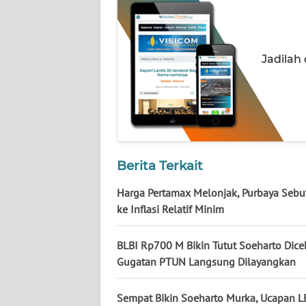
NUSANTARA
WN
JOGJA
Jadilah
WN
JATIM
WN
BALI
Berita Terkait
WN
Harga Pertamax Melonjak, Purbaya Sebu
KALBAR
ke Inflasi Relatif Minim
WN
BLBI Rp700 M Bikin Tutut Soeharto Dicek
KALTENG
Gugatan PTUN Langsung Dilayangkan
WN
Sempat Bikin Soeharto Murka, Ucapan L