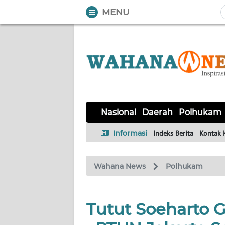
MENU
WAHANA
Tutup
TV
NASIONAL
DAERAH
POLHUKAM
KRIMINAL
EKUIN
SAINS-
KESEHATAN
INTERNASIONAL
Nasional
Daerah
Polhukam
TEKNO
Informasi
Indeks Berita
Kontak 
SERBA-
PENDIDIKAN
OLAHRAGA
OPINI
SERBI
Wahana News
Polhukam
EDITORIAL
Tutut Soeharto 
Informasi