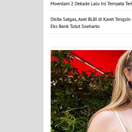
KALTARA
Moerdani 2 Dekade Lalu Ini Ternyata Ter
WN
Disita Satgas, Aset BLBI di Karet Tengsin
KALSEL
Eks Bank Tutut Soeharto
WN
KALTIM
WN
SULSEL
WN
GORONTALO
WN
SULUT
WN
MALUKU