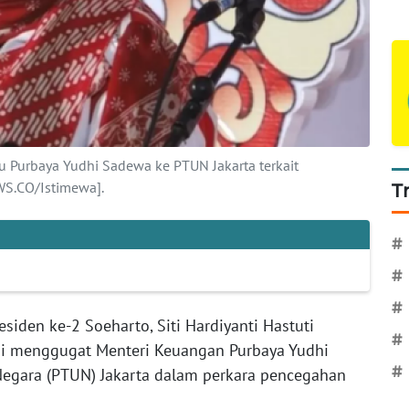
 Purbaya Yudhi Sadewa ke PTUN Jakarta terkait
WS.CO/Istimewa].
T
#
#
#
residen ke-2 Soeharto, Siti Hardiyanti Hastuti
#
mi menggugat Menteri Keuangan Purbaya Yudhi
#
Negara (PTUN) Jakarta dalam perkara pencegahan