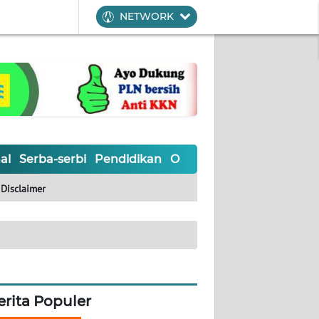
NETWORK
al
Serba-serbi
Pendidikan
Olahraga
Opini
Editoria
Disclaimer
erita Populer