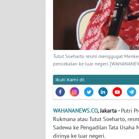
KARIR
DISCLAIMER
Wahana
News
Regional
Tutut Soeharto resmi menggugat Menkeu
WN
pencekalan ke luar negeri. [WAHANANE
SUMUT
Ikuti Kami di:
WN
JAKARTA
WN
WAHANANEWS.CO
, Jakarta -
Putri P
JABAR
Rukmana atau Tutut Soeharto, res
Sadewa ke Pengadilan Tata Usaha 
WN
dirinya ke luar negeri.
BANTEN