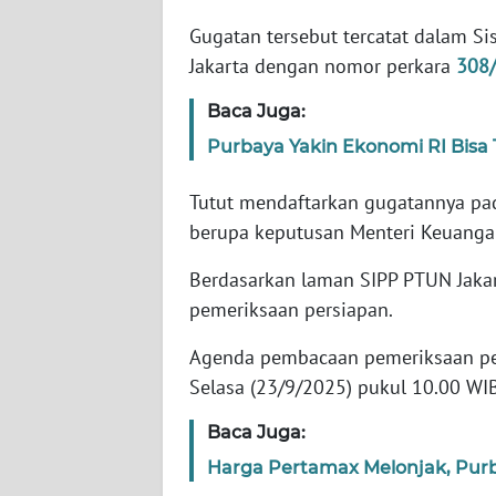
Gugatan tersebut tercatat dalam Si
WN
Jakarta dengan nomor perkara
308
NTT
Baca Juga:
WN
Purbaya Yakin Ekonomi RI Bisa 
KEPRI
Tutut mendaftarkan gugatannya pa
WN
berupa keputusan Menteri Keuangan
PAPUA
Berdasarkan laman SIPP PTUN Jakart
WN
pemeriksaan persiapan.
PAPUA
BARAT
Agenda pembacaan pemeriksaan per
Selasa (23/9/2025) pukul 10.00 W
WN
RIAU
Baca Juga:
Harga Pertamax Melonjak, Purba
WN