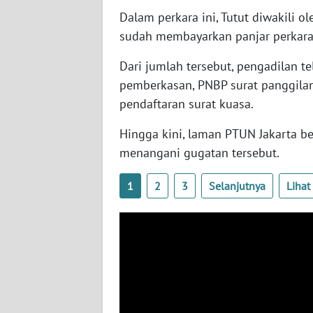
SERAMBI
Dalam perkara ini, Tutut diwakili 
sudah membayarkan panjar perkara
WN
JAMBI
Dari jumlah tersebut, pengadilan t
pemberkasan, PNBP surat panggila
WN
pendaftaran surat kuasa.
SULTRA
Hingga kini, laman PTUN Jakarta 
WN
menangani gugatan tersebut.
NTB
1
2
3
Selanjutnya
Liha
WN
SULTENG
WN
SULBAR
WN