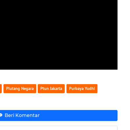
Piutang Negara
Ptun Jakarta
Purbaya Yudhi
Beri Komentar