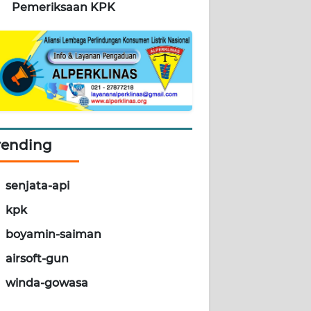
Pemeriksaan KPK
rending
senjata-api
kpk
boyamin-saiman
airsoft-gun
winda-gowasa