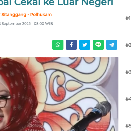
al Cekal ke Luar Negeri
 Sitanggang - Polhukam
#1
8 September 2025 - 08:00 WIB
#
#
#
#