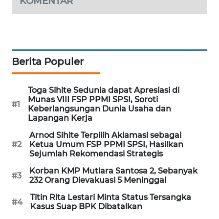
KOMENTAR
MAWAKA
ID
MARTABAT
Berita Populer
NET
PLN
Toga Sihite Sedunia dapat Apresiasi di
WATCH
Munas VIII FSP PPMI SPSI, Soroti
#1
Keberlangsungan Dunia Usaha dan
Lapangan Kerja
MKLI
Arnod Sihite Terpilih Aklamasi sebagai
#2
Ketua Umum FSP PPMI SPSI, Hasilkan
LPKKI
Sejumlah Rekomendasi Strategis
Korban KMP Mutiara Santosa 2, Sebanyak
#3
LKKI
232 Orang Dievakuasi 5 Meninggal
Titin Rita Lestari Minta Status Tersangka
#4
KOPEKLIN
Kasus Suap BPK Dibatalkan