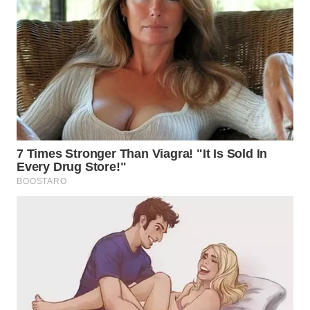
WN
KALTARA
WN
KALSEL
WN
KALTIM
WN
SULSEL
WN
GORONTALO
WN
SULUT