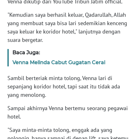
Venna dikutip dari YouTube Tribun Jatim official.
"Kemudian saya berhasil keluar, Qadarullah, Allah
KARIR
yang membuat saya bisa lari sedemikian kenceng
saya keluar ke koridor hotel," lanjutnya dengan
DISCLAIMER
suara bergetar.
Wahana
Baca Juga:
News
Regional
Venna Melinda Cabut Gugatan Cerai
WN
Sambil berteriak minta tolong, Venna lari di
SUMUT
sepanjang koridor hotel, tapi saat itu tidak ada
yang menolong.
WN
JAKARTA
Sampai akhirnya Venna bertemu seorang pegawai
hotel.
WN
JABAR
"Saya minta-minta tolong, enggak ada yang
nolongin, hanya sampai di depan lift, saya ketemu