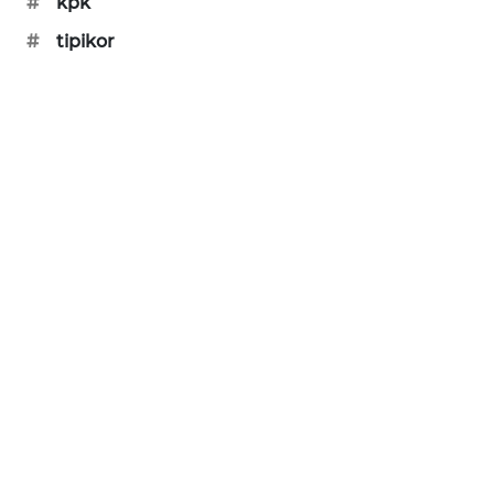
#
kpk
SIBARAGAS
#
tipikor
NEWS
METRO
SIANTAR
NEWS
METRO
MEDAN
NEWS
METRO
JAKARTA
NEWS
KRT
NEWS