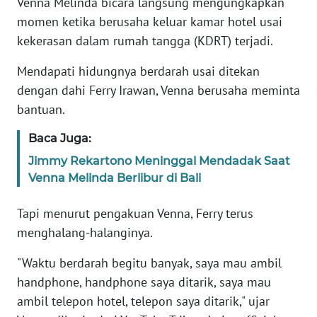
Venna Melinda bicara langsung mengungkapkan
Informasi
momen ketika berusaha keluar kamar hotel usai
INDEKS
kekerasan dalam rumah tangga (KDRT) terjadi.
BERITA
Mendapati hidungnya berdarah usai ditekan
KONTAK
dengan dahi Ferry Irawan, Venna berusaha meminta
KAMI
bantuan.
Baca Juga:
INFO
IKLAN
Jimmy Rekartono Meninggal Mendadak Saat
Venna Melinda Berlibur di Bali
TENTANG
KAMI
Tapi menurut pengakuan Venna, Ferry terus
menghalang-halanginya.
PEDOMAN
MEDIA
"Waktu berdarah begitu banyak, saya mau ambil
SIBER
handphone, handphone saya ditarik, saya mau
ambil telepon hotel, telepon saya ditarik," ujar
REDAKSI