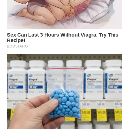
WN
MALUKU
WN
MALUT
WN
DAIRI
WN
DANAU
TOBA
WN
NIAS
WN
LANGKAT