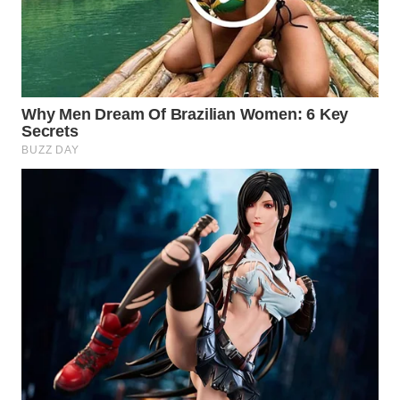
Wahana
Media
Group
WAHANA
NEWS
WAHANA
TANI
WAHANA
ADVOKAT
WAHANA
INFRASTRUKTUR
WAHANA
KONSUMEN