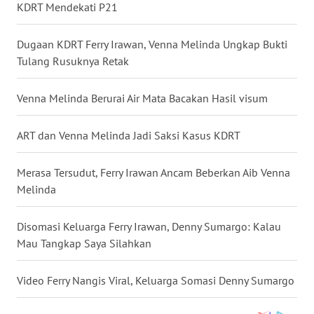
KDRT Mendekati P21
WN
BABEL
Dugaan KDRT Ferry Irawan, Venna Melinda Ungkap Bukti
Tulang Rusuknya Retak
WN
SUMBAR
Venna Melinda Berurai Air Mata Bacakan Hasil visum
WN
ART dan Venna Melinda Jadi Saksi Kasus KDRT
SUMSEL
Merasa Tersudut, Ferry Irawan Ancam Beberkan Aib Venna
WN
Melinda
BENGKULU
Disomasi Keluarga Ferry Irawan, Denny Sumargo: Kalau
WN
Mau Tangkap Saya Silahkan
LAMPUNG
Video Ferry Nangis Viral, Keluarga Somasi Denny Sumargo
WN
JATENG