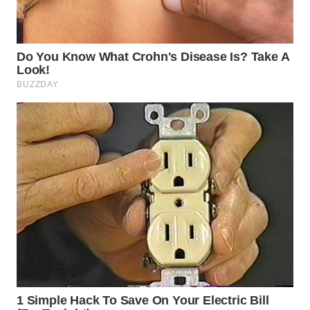
WN
SUMEDANG
WN
CIANJUR
WN
KEPULAUAN
SERIBU
WN
TANGERANG
WN
BINJAI
WN
CIREBON