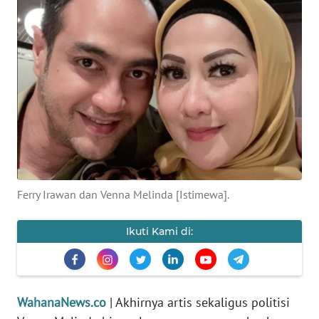
SAINS-TEKNO
KESEHATAN
INTERNASIONAL
SERBA-SERBI
PENDIDIKAN
Ferry Irawan dan Venna Melinda [Istimewa].
OLAHRAGA
Ikuti Kami di:
OPINI
EDITORIAL
WahanaNews.co
| Akhirnya artis sekaligus politisi