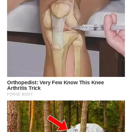
TAPANULI
TENGAH
WN DELI
SERDANG
WN
TEBING
TINGGI
WN
PAKPAK
WN
KARAWANG
WN
BEKASI