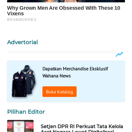
WAHANA
LISTRIK
WAHANA
TRAVEL
Advertorial
WAHANA
TV
Dapatkan Merchandise Eksklusif
WAHANANEWS
Wahana News
ID
Buka Katalog
WAHANANEWS
CO ID
Pilihan Editor
WAHANANEWS
NET
Setjen DPR RI Perkuat Tata Kelola