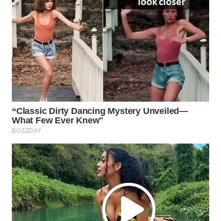
WN
NATUNA
WN
BINTAN
WN
MANDALIKA
WN
LIKUPANG
WN
LABUANBAJO
WN
BORNEO