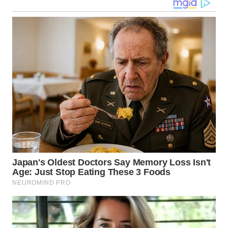
WN
NUSANTARA
WN
JOGJA
WN
JATIM
WN
BALI
WN
KALBAR
WN
KALTENG