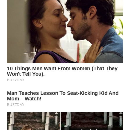
WN
PRIANGAN
TIMUR
WN
SEMARANG
WN
SOLO
WN
BOROBUDUR
WN
MADURA
WN
SURABAYA