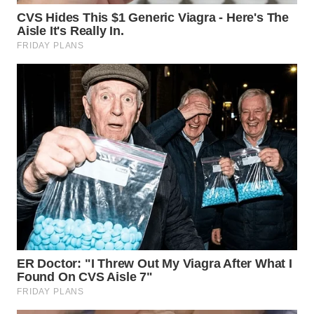
WN
TAPANULI
SELATAN
WN
TANJUNG
LESUNG
WN
KARO
WN
SIMALUNGUN
WN
LABUHANBATU
WN