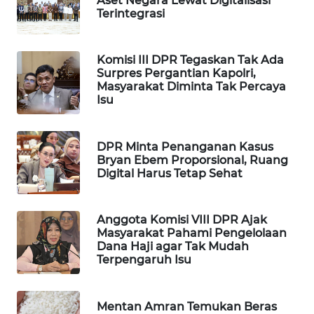
Aset Negara Lewat Digitalisasi
Terintegrasi
WAHANA
SPORT
Komisi III DPR Tegaskan Tak Ada
WAHANA
Surpres Pergantian Kapolri,
UMKM
Masyarakat Diminta Tak Percaya
Isu
WAHANA
SELEB
DPR Minta Penanganan Kasus
Bryan Ebem Proporsional, Ruang
Digital Harus Tetap Sehat
WAHANA
PERSONA
Anggota Komisi VIII DPR Ajak
WAHANA
Masyarakat Pahami Pengelolaan
OTOMOTIF
Dana Haji agar Tak Mudah
Terpengaruh Isu
WAHANA
HEALTH
Mentan Amran Temukan Beras