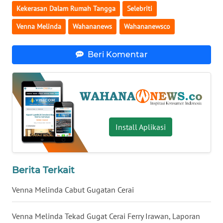
Kekerasan Dalam Rumah Tangga
Selebriti
WN
Venna Melinda
Wahananews
Wahananewsco
SERAMBI
WN
Beri Komentar
JAMBI
WN
SULTRA
Install Aplikasi
WN
NTB
WN
Berita Terkait
SULTENG
Venna Melinda Cabut Gugatan Cerai
WN
SULBAR
Venna Melinda Tekad Gugat Cerai Ferry Irawan, Laporan