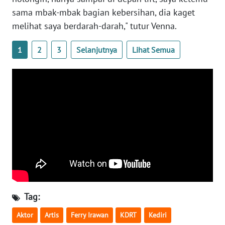
WN
sama mbak-mbak bagian kebersihan, dia kaget
BANTEN
melihat saya berdarah-darah," tutur Venna.
WN
1
2
3
Selanjutnya
Lihat Semua
NTT
WN
KEPRI
WN
PAPUA
WN
PAPUA
BARAT
Tag:
WN
RIAU
Aktor
Artis
Ferry Irawan
KDRT
Kediri