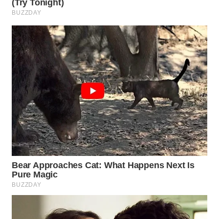
WN
INDRAMAYU
WN
KUNINGAN
WN
MAJALENGKA
WN
SUBANG
WN
SUKABUMI
WN
PURWAKARTA