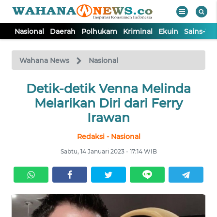
Nasional
Daerah
Polhukam
Kriminal
Ekuin
Sains-Te
WAHANA
Tutup
TV
Wahana News
Nasional
NASIONAL
Detik-detik Venna Melinda
Melarikan Diri dari Ferry
DAERAH
Irawan
Redaksi - Nasional
POLHUKAM
Sabtu, 14 Januari 2023 - 17:14 WIB
KRIMINAL
EKUIN