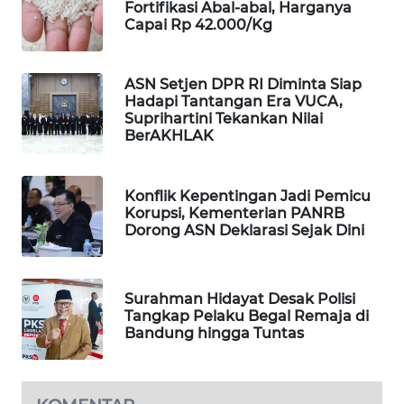
Fortifikasi Abal-abal, Harganya
WAHANA
Capai Rp 42.000/Kg
DESA
WISATA
ASN Setjen DPR RI Diminta Siap
Hadapi Tantangan Era VUCA,
LAPAK
Suprihartini Tekankan Nilai
WAHANA
BerAKHLAK
Wahana
Network
Konflik Kepentingan Jadi Pemicu
Korupsi, Kementerian PANRB
Dorong ASN Deklarasi Sejak Dini
KONSUMEN
LISTRIK
Surahman Hidayat Desak Polisi
MASYARAKAT
Tangkap Pelaku Begal Remaja di
KELISTRIKAN
Bandung hingga Tuntas
WALINKI
ID