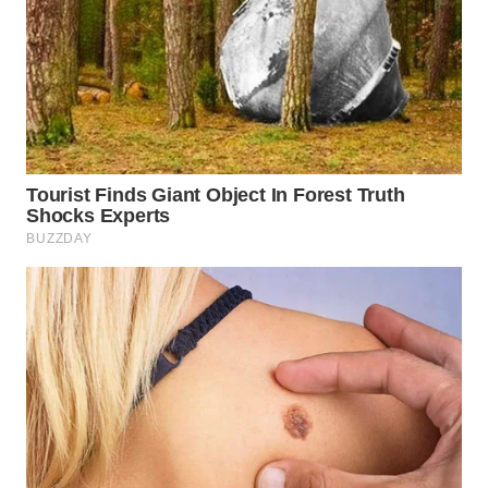
WN
BOGOR
WN
DEPOK
WN
TAPANULI
UTARA
WN
SAMOSIR
WN
PADANG
LAWAS