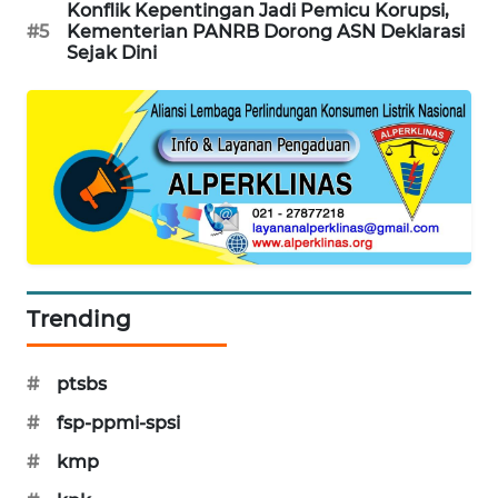
Konflik Kepentingan Jadi Pemicu Korupsi,
PORTAL
#5
Kementerian PANRB Dorong ASN Deklarasi
KONSUMEN
Sejak Dini
FORWAMKI
ALPERKLINAS
FORJASIDA
TAMBANG
NEWS
Trending
SITUNGIR
#
ptsbs
NEWS
#
fsp-ppmi-spsi
SIDIKALANG
#
kmp
NEWS