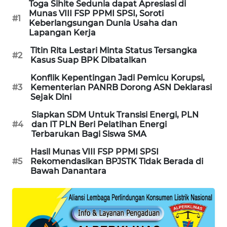
Toga Sihite Sedunia dapat Apresiasi di
PORTAL
Munas VIII FSP PPMI SPSI, Soroti
#1
KONSUMEN
Keberlangsungan Dunia Usaha dan
Lapangan Kerja
FORWAMKI
Titin Rita Lestari Minta Status Tersangka
#2
Kasus Suap BPK Dibatalkan
ALPERKLINAS
Konflik Kepentingan Jadi Pemicu Korupsi,
#3
Kementerian PANRB Dorong ASN Deklarasi
Sejak Dini
FORJASIDA
Siapkan SDM Untuk Transisi Energi, PLN
#4
dan IT PLN Beri Pelatihan Energi
TAMBANG
Terbarukan Bagi Siswa SMA
NEWS
Hasil Munas VIII FSP PPMI SPSI
#5
Rekomendasikan BPJSTK Tidak Berada di
SITUNGIR
Bawah Danantara
NEWS
SIDIKALANG
NEWS