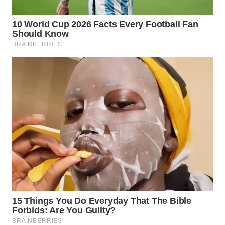
Wahana
Media
Group
WAHANA
NEWS
WAHANA
TANI
WAHANA
ADVOKAT
WAHANA
INFRASTRUKTUR
WAHANA
KONSUMEN