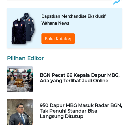
WAHANA
SPORT
Dapatkan Merchandise Eksklusif
Wahana News
WAHANA
UMKM
Buka Katalog
WAHANA
SELEB
Pilihan Editor
WAHANA
BGN Pecat 66 Kepala Dapur MBG,
PERSONA
Ada yang Terlibat Judi Online
WAHANA
OTOMOTIF
950 Dapur MBG Masuk Radar BGN,
Tak Penuhi Standar Bisa
WAHANA
Langsung Ditutup
HEALTH