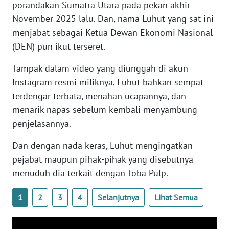
porandakan Sumatra Utara pada pekan akhir
WN
November 2025 lalu. Dan, nama Luhut yang sat ini
BANTEN
menjabat sebagai Ketua Dewan Ekonomi Nasional
(DEN) pun ikut terseret.
WN
NTT
Tampak dalam video yang diunggah di akun
Instagram resmi miliknya, Luhut bahkan sempat
WN
terdengar terbata, menahan ucapannya, dan
KEPRI
menarik napas sebelum kembali menyambung
WN
penjelasannya.
PAPUA
Dan dengan nada keras, Luhut mengingatkan
pejabat maupun pihak-pihak yang disebutnya
WN
PAPUA
menuduh dia terkait dengan Toba Pulp.
BARAT
1
2
3
4
Selanjutnya
Lihat Semua
WN
RIAU