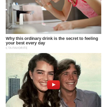
WN
PRIANGAN
TIMUR
WN
SEMARANG
WN
SOLO
WN
BOROBUDUR
WN
MADURA
WN
SURABAYA