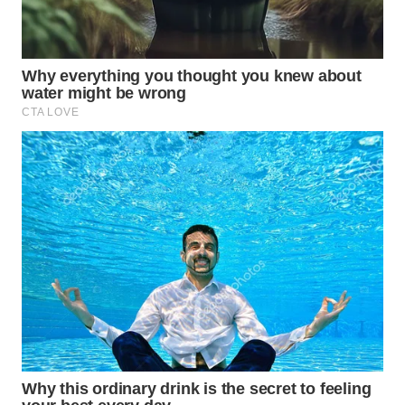
WN
MALUKU
WN
MALUT
WN
DAIRI
WN
DANAU
TOBA
WN
NIAS
WN
LANGKAT