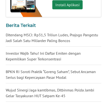
Install Aplikasi
WN
BABEL
WN
Berita Terkait
SUMBAR
Ditendang MSCI: Rp31,5 Triliun Ludes, Prajogo Pangestu
Jadi Salah Satu Miliarder Paling Boncos
WN
SUMSEL
Investor Wajib Tahu! Ini Daftar Emiten dengan
Kepemilikan Super Terkonsentrasi
WN
BENGKULU
BPKN RI Soroti Praktik “Goreng Saham”, Sebut Ancaman
Serius bagi Kepercayaan Pasar Modal
WN
LAMPUNG
Wujud Sinergi Jaga kamtibmas, Ditbinmas Polda Jambi
WN
Gelar Tasyakuran HUT Satpam Ke-45
JATENG