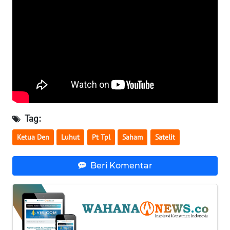
WN
SERAMBI
WN
JAMBI
WN
SULTRA
Tag:
WN
Ketua Den
Luhut
Pt Tpl
Saham
Satelit
NTB
Beri Komentar
WN
SULTENG
WN
SULBAR