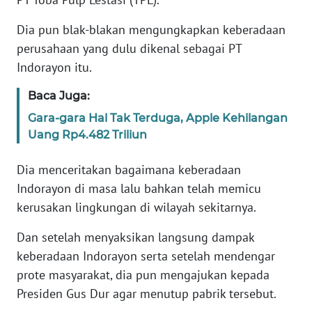
Informasi
Dia pun blak-blakan mengungkapkan keberadaan
INDEKS
perusahaan yang dulu dikenal sebagai PT
BERITA
Indorayon itu.
KONTAK
Baca Juga:
KAMI
Gara-gara Hal Tak Terduga, Apple Kehilangan
Uang Rp4.482 Triliun
INFO
IKLAN
Dia menceritakan bagaimana keberadaan
Indorayon di masa lalu bahkan telah memicu
TENTANG
KAMI
kerusakan lingkungan di wilayah sekitarnya.
Dan setelah menyaksikan langsung dampak
PEDOMAN
keberadaan Indorayon serta setelah mendengar
MEDIA
SIBER
prote masyarakat, dia pun mengajukan kepada
Presiden Gus Dur agar menutup pabrik tersebut.
REDAKSI