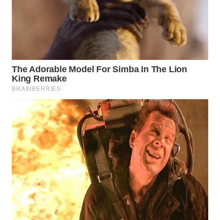
WN
BOGOR
WN
DEPOK
WN
TAPANULI
UTARA
WN
SAMOSIR
WN
PADANG
LAWAS