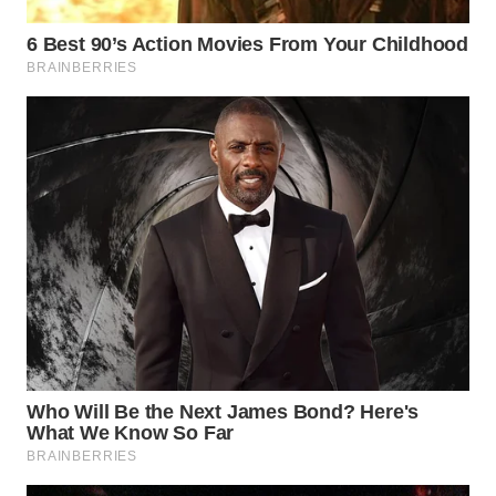
WN
SUMEDANG
WN
CIANJUR
WN
KEPULAUAN
SERIBU
WN
TANGERANG
WN
BINJAI
WN
CIREBON