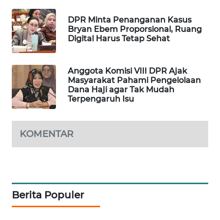
MAWAKA
DPR Minta Penanganan Kasus
ID
Bryan Ebem Proporsional, Ruang
Digital Harus Tetap Sehat
MARTABAT
NET
Anggota Komisi VIII DPR Ajak
Masyarakat Pahami Pengelolaan
PLN
Dana Haji agar Tak Mudah
Terpengaruh Isu
WATCH
MKLI
KOMENTAR
LPKKI
LKKI
Berita Populer
KOPEKLIN