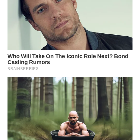
WN
KALTARA
WN
KALSEL
WN
KALTIM
WN
SULSEL
WN
GORONTALO
WN
SULUT