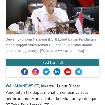
SAINS-TEKNO
KESEHATAN
INTERNASIONAL
Dewan Ekonomi Nasional (DEN) Luhut Binsar Pandjaitan
SERBA-SERBI
mengunggah video terkait PT Toba Pulp Lestari dalam
laman Instagramnya. [WahanaNews.co/Istimewa]
PENDIDIKAN
Ikuti Kami di:
OLAHRAGA
OPINI
WAHANANEWS.CO
, Jakarta -
Luhut Binsar
Pandjaitan tak dapat menahan emosinya saat
EDITORIAL
berbicara merespons kabar keterkaitannya dengan
PT Toba Pulp Lestasi (TPL).