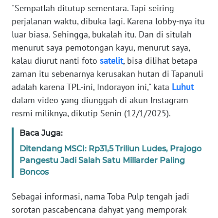
"Sempatlah ditutup sementara. Tapi seiring
perjalanan waktu, dibuka lagi. Karena lobby-nya itu
KARIR
luar biasa. Sehingga, bukalah itu. Dan di situlah
menurut saya pemotongan kayu, menurut saya,
DISCLAIMER
kalau diurut nanti foto
satelit
, bisa dilihat betapa
zaman itu sebenarnya kerusakan hutan di Tapanuli
Wahana
News
adalah karena TPL-ini, Indorayon ini," kata
Luhut
Regional
dalam video yang diunggah di akun Instagram
resmi miliknya, dikutip Senin (12/1/2025).
WN
SUMUT
Baca Juga:
Ditendang MSCI: Rp31,5 Triliun Ludes, Prajogo
WN
Pangestu Jadi Salah Satu Miliarder Paling
JAKARTA
Boncos
WN
Sebagai informasi, nama Toba Pulp tengah jadi
JABAR
sorotan pascabencana dahyat yang memporak-