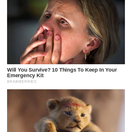
TAPANULI
TENGAH
WN DELI
SERDANG
WN
TEBING
TINGGI
WN
PAKPAK
WN
KARAWANG
WN
BEKASI