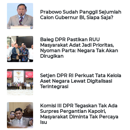
WAHANA
Prabowo Sudah Panggil Sejumlah
DESA
Calon Gubernur BI, Siapa Saja?
WISATA
LAPAK
Baleg DPR Pastikan RUU
WAHANA
Masyarakat Adat Jadi Prioritas,
Nyoman Parta: Negara Tak Akan
Wahana
Dirugikan
Network
Setjen DPR RI Perkuat Tata Kelola
KONSUMEN
Aset Negara Lewat Digitalisasi
LISTRIK
Terintegrasi
MASYARAKAT
KELISTRIKAN
Komisi III DPR Tegaskan Tak Ada
Surpres Pergantian Kapolri,
Masyarakat Diminta Tak Percaya
WALINKI
Isu
ID