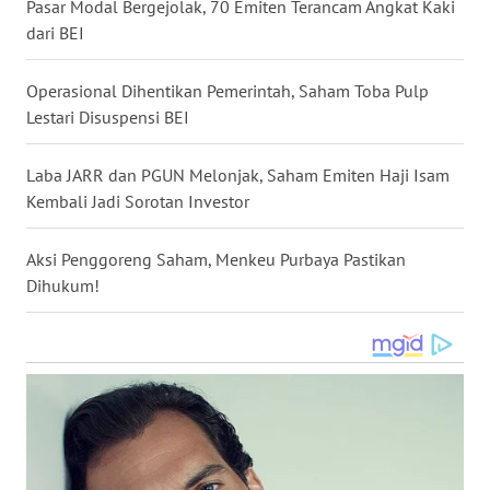
Pasar Modal Bergejolak, 70 Emiten Terancam Angkat Kaki
WN
dari BEI
NUSANTARA
Operasional Dihentikan Pemerintah, Saham Toba Pulp
WN
Lestari Disuspensi BEI
JOGJA
Laba JARR dan PGUN Melonjak, Saham Emiten Haji Isam
WN
Kembali Jadi Sorotan Investor
JATIM
Aksi Penggoreng Saham, Menkeu Purbaya Pastikan
WN
Dihukum!
BALI
WN
KALBAR
WN
KALTENG