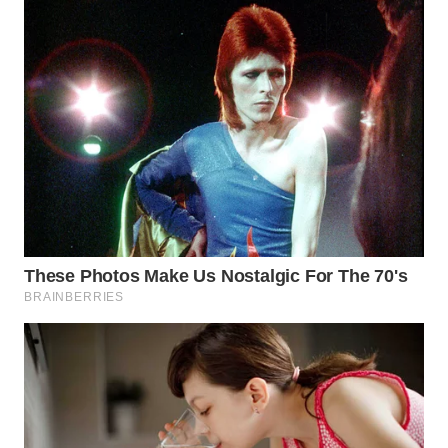
WN
INDRAMAYU
WN
KUNINGAN
WN
MAJALENGKA
WN
SUBANG
WN
SUKABUMI
WN
PURWAKARTA