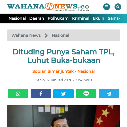
Nasional
Daerah
Polhukam
Kriminal
Ekuin
Sains-Te
WAHANA
Tutup
TV
Wahana News
Nasional
NASIONAL
Dituding Punya Saham TPL,
Luhut Buka-bukaan
DAERAH
Sopian Simanjuntak - Nasional
Senin, 12 Januari 2026 - 23:41 WIB
POLHUKAM
KRIMINAL
EKUIN