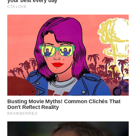
WN
TAPANULI
SELATAN
WN
TANJUNG
LESUNG
WN
KARO
WN
SIMALUNGUN
WN
LABUHANBATU
WN