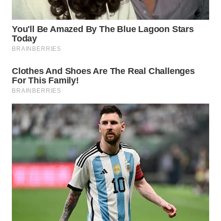
WN
NATUNA
WN
BINTAN
WN
MANDALIKA
WN
LIKUPANG
WN
LABUANBAJO
WN
BORNEO