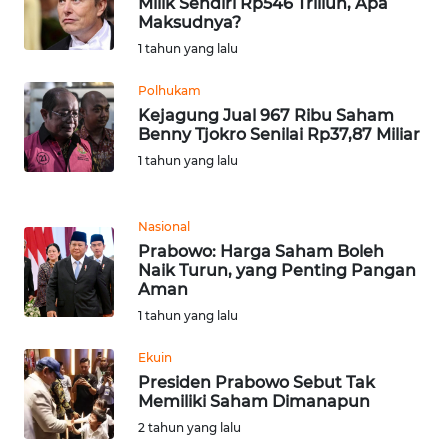
Milik Sendiri Rp546 Triliun, Apa
Maksudnya?
WN
1 tahun yang lalu
SERAMBI
Polhukam
WN
Kejagung Jual 967 Ribu Saham
JAMBI
Benny Tjokro Senilai Rp37,87 Miliar
1 tahun yang lalu
WN
SULTRA
Nasional
Prabowo: Harga Saham Boleh
WN
Naik Turun, yang Penting Pangan
NTB
Aman
1 tahun yang lalu
WN
SULTENG
Ekuin
Presiden Prabowo Sebut Tak
Memiliki Saham Dimanapun
WN
SULBAR
2 tahun yang lalu