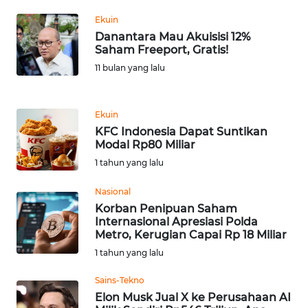
WN
Ekuin
BANTEN
Danantara Mau Akuisisi 12%
Saham Freeport, Gratis!
WN
11 bulan yang lalu
NTT
WN
Ekuin
KEPRI
KFC Indonesia Dapat Suntikan
Modal Rp80 Miliar
1 tahun yang lalu
WN
PAPUA
Nasional
Korban Penipuan Saham
WN
Internasional Apresiasi Polda
PAPUA
Metro, Kerugian Capai Rp 18 Miliar
BARAT
1 tahun yang lalu
WN
Sains-Tekno
RIAU
Elon Musk Jual X ke Perusahaan AI