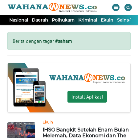
Nasional
Daerah
Polhukam
Kriminal
Ekuin
Sains-Te
WAHANA
Tutup
TV
Berita dengan tagar
#saham
NASIONAL
DAERAH
POLHUKAM
Install Aplikasi
KRIMINAL
Ekuin
EKUIN
IHSG Bangkit Setelah Enam Bulan
Melemah, Data Ekonomi dan The