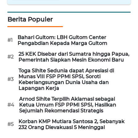
WN
NUSANTARA
Berita Populer
WN
JOGJA
Bahari Gultom: LBH Gultom Center
#1
Pengabdian Kepada Marga Gultom
WN
25 KEK Disebar dari Sumatra hingga Papua,
#2
Pemerintah Siapkan Mesin Ekonomi Baru
JATIM
Toga Sihite Sedunia dapat Apresiasi di
WN
Munas VIII FSP PPMI SPSI, Soroti
#3
Keberlangsungan Dunia Usaha dan
BALI
Lapangan Kerja
Arnod Sihite Terpilih Aklamasi sebagai
WN
#4
Ketua Umum FSP PPMI SPSI, Hasilkan
KALBAR
Sejumlah Rekomendasi Strategis
Korban KMP Mutiara Santosa 2, Sebanyak
WN
#5
232 Orang Dievakuasi 5 Meninggal
KALTENG