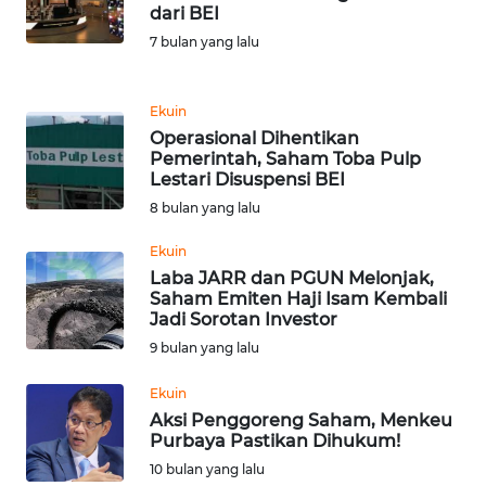
dari BEI
7 bulan yang lalu
KARIR
DISCLAIMER
Ekuin
Operasional Dihentikan
Pemerintah, Saham Toba Pulp
Wahana
Lestari Disuspensi BEI
News
Regional
8 bulan yang lalu
Ekuin
WN
Laba JARR dan PGUN Melonjak,
SUMUT
Saham Emiten Haji Isam Kembali
Jadi Sorotan Investor
WN
9 bulan yang lalu
JAKARTA
Ekuin
Aksi Penggoreng Saham, Menkeu
WN
Purbaya Pastikan Dihukum!
JABAR
10 bulan yang lalu