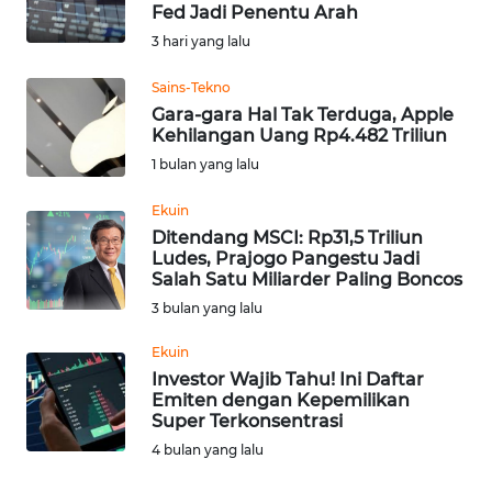
SAINS-TEKNO
Fed Jadi Penentu Arah
3 hari yang lalu
KESEHATAN
Sains-Tekno
Gara-gara Hal Tak Terduga, Apple
INTERNASIONAL
Kehilangan Uang Rp4.482 Triliun
1 bulan yang lalu
SERBA-SERBI
Ekuin
Ditendang MSCI: Rp31,5 Triliun
PENDIDIKAN
Ludes, Prajogo Pangestu Jadi
Salah Satu Miliarder Paling Boncos
3 bulan yang lalu
OLAHRAGA
Ekuin
Investor Wajib Tahu! Ini Daftar
OPINI
Emiten dengan Kepemilikan
Super Terkonsentrasi
EDITORIAL
4 bulan yang lalu