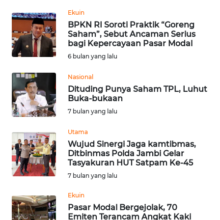
Informasi
Ekuin
BPKN RI Soroti Praktik “Goreng
INDEKS
Saham”, Sebut Ancaman Serius
BERITA
bagi Kepercayaan Pasar Modal
6 bulan yang lalu
KONTAK
KAMI
Nasional
Dituding Punya Saham TPL, Luhut
INFO
Buka-bukaan
IKLAN
7 bulan yang lalu
Utama
TENTANG
Wujud Sinergi Jaga kamtibmas,
KAMI
Ditbinmas Polda Jambi Gelar
Tasyakuran HUT Satpam Ke-45
PEDOMAN
7 bulan yang lalu
MEDIA
SIBER
Ekuin
Pasar Modal Bergejolak, 70
Emiten Terancam Angkat Kaki
REDAKSI