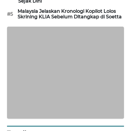
Sejak Dini
SIBARAGAS
Malaysia Jelaskan Kronologi Kopilot Lolos
#5
NEWS
Skrining KLIA Sebelum Ditangkap di Soetta
METRO
SIANTAR
NEWS
METRO
MEDAN
NEWS
METRO
JAKARTA
NEWS
KRT
NEWS