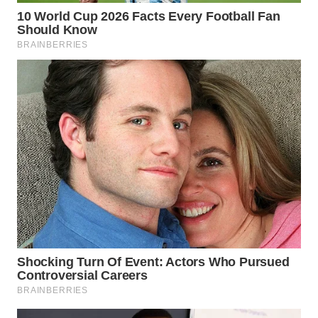
WN
MALUKU
WN
MALUT
WN
DAIRI
WN
DANAU
TOBA
WN
NIAS
WN
LANGKAT