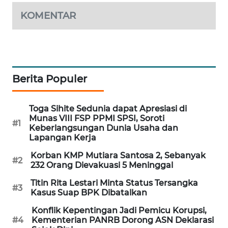
PORTAL
KOMENTAR
KONSUMEN
FORWAMKI
ALPERKLINAS
Berita Populer
FORJASIDA
Toga Sihite Sedunia dapat Apresiasi di
Munas VIII FSP PPMI SPSI, Soroti
#1
Keberlangsungan Dunia Usaha dan
TAMBANG
Lapangan Kerja
NEWS
Korban KMP Mutiara Santosa 2, Sebanyak
#2
232 Orang Dievakuasi 5 Meninggal
SITUNGIR
NEWS
Titin Rita Lestari Minta Status Tersangka
#3
Kasus Suap BPK Dibatalkan
SIDIKALANG
Konflik Kepentingan Jadi Pemicu Korupsi,
NEWS
#4
Kementerian PANRB Dorong ASN Deklarasi