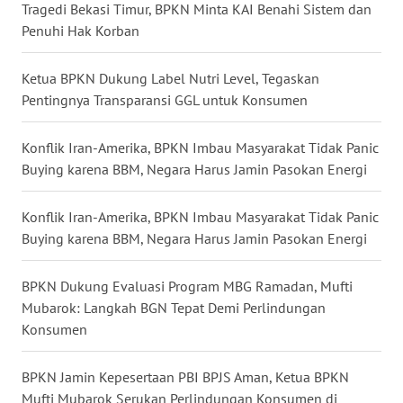
Tragedi Bekasi Timur, BPKN Minta KAI Benahi Sistem dan
WN
Penuhi Hak Korban
NUSANTARA
Ketua BPKN Dukung Label Nutri Level, Tegaskan
WN
Pentingnya Transparansi GGL untuk Konsumen
JOGJA
Konflik Iran-Amerika, BPKN Imbau Masyarakat Tidak Panic
WN
Buying karena BBM, Negara Harus Jamin Pasokan Energi
JATIM
Konflik Iran-Amerika, BPKN Imbau Masyarakat Tidak Panic
WN
Buying karena BBM, Negara Harus Jamin Pasokan Energi
BALI
BPKN Dukung Evaluasi Program MBG Ramadan, Mufti
WN
Mubarok: Langkah BGN Tepat Demi Perlindungan
KALBAR
Konsumen
WN
KALTENG
BPKN Jamin Kepesertaan PBI BPJS Aman, Ketua BPKN
Mufti Mubarok Serukan Perlindungan Konsumen di