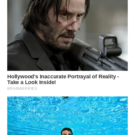
Wahana
Media
Group
WAHANA
NEWS
WAHANA
TANI
WAHANA
ADVOKAT
WAHANA
INFRASTRUKTUR
WAHANA
KONSUMEN