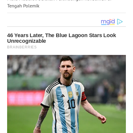
Tengah Polemik
WN
KALTARA
WN
KALSEL
WN
KALTIM
WN
SULSEL
WN
GORONTALO
WN
SULUT