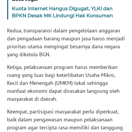
WN
Kuota Internet Hangus Digugat, YLKI dan
BANTEN
BPKN Desak MK Lindungi Hak Konsumen
WN
Kedua, transparansi dalam pengelolaan anggaran
NTT
dan pengadaan barang maupun jasa harus menjadi
prioritas utama mengingat besarnya dana negara
WN
yang dikelola BGN.
KEPRI
Ketiga, pelaksanaan program harus memberikan
WN
ruang yang luas bagi keterlibatan Usaha Mikro,
PAPUA
Kecil dan Menengah (UMKM) lokal sehingga
manfaat ekonomi dapat dirasakan langsung oleh
WN
masyarakat di daerah.
PAPUA
BARAT
Keempat, partisipasi masyarakat perlu diperkuat,
baik dalam pengawasan maupun pelaksanaan
WN
RIAU
program agar tercipta rasa memiliki dan tanggung