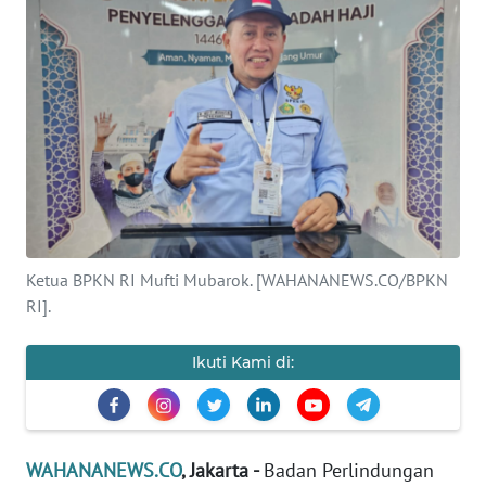
SAINS-TEKNO
KESEHATAN
INTERNASIONAL
SERBA-SERBI
PENDIDIKAN
Ketua BPKN RI Mufti Mubarok. [WAHANANEWS.CO/BPKN
RI].
OLAHRAGA
Ikuti Kami di:
OPINI
EDITORIAL
WAHANANEWS.CO
, Jakarta -
Badan Perlindungan