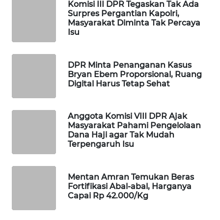
Komisi III DPR Tegaskan Tak Ada
Surpres Pergantian Kapolri,
MAWAKA
Masyarakat Diminta Tak Percaya
ID
Isu
MARTABAT
NET
DPR Minta Penanganan Kasus
Bryan Ebem Proporsional, Ruang
Digital Harus Tetap Sehat
PLN
WATCH
Anggota Komisi VIII DPR Ajak
Masyarakat Pahami Pengelolaan
MKLI
Dana Haji agar Tak Mudah
Terpengaruh Isu
LPKKI
Mentan Amran Temukan Beras
LKKI
Fortifikasi Abal-abal, Harganya
Capai Rp 42.000/Kg
KOPEKLIN