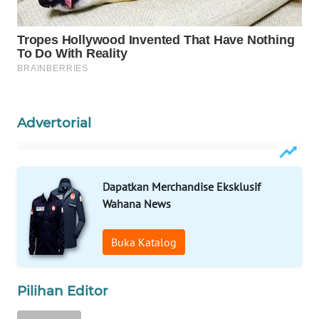
WAHANA
SPORT
WAHANA
UMKM
Advertorial
WAHANA
SELEB
WAHANA
Dapatkan Merchandise Eksklusif
PERSONA
Wahana News
WAHANA
Buka Katalog
OTOMOTIF
WAHANA
Pilihan Editor
HEALTH