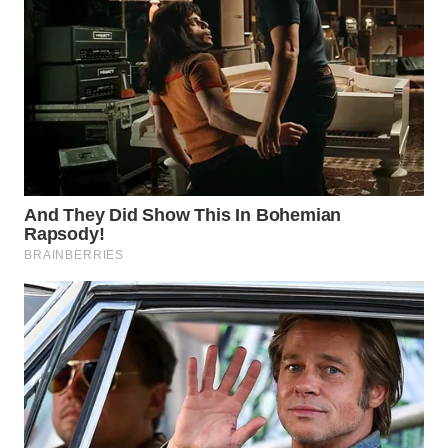
WN
INDRAMAYU
WN
KUNINGAN
WN
MAJALENGKA
WN
SUBANG
WN
SUKABUMI
WN
PURWAKARTA