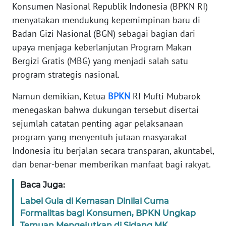
Informasi
Konsumen Nasional Republik Indonesia (BPKN RI)
menyatakan mendukung kepemimpinan baru di
INDEKS
Badan Gizi Nasional (BGN) sebagai bagian dari
BERITA
upaya menjaga keberlanjutan Program Makan
Bergizi Gratis (MBG) yang menjadi salah satu
KONTAK
program strategis nasional.
KAMI
Namun demikian, Ketua
BPKN
RI Mufti Mubarok
INFO
menegaskan bahwa dukungan tersebut disertai
IKLAN
sejumlah catatan penting agar pelaksanaan
program yang menyentuh jutaan masyarakat
TENTANG
KAMI
Indonesia itu berjalan secara transparan, akuntabel,
dan benar-benar memberikan manfaat bagi rakyat.
PEDOMAN
Baca Juga:
MEDIA
SIBER
Label Gula di Kemasan Dinilai Cuma
Formalitas bagi Konsumen, BPKN Ungkap
REDAKSI
Temuan Mengejutkan di Sidang MK