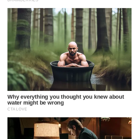
WN
SUMEDANG
WN
CIANJUR
WN
KEPULAUAN
SERIBU
WN
TANGERANG
WN
BINJAI
WN
CIREBON