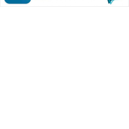
WAHANA MEDIA GROUP
|
|
|
WAHANA NEWS co
WAHANA TANI
WAHANA ADVOKAT
|
|
WAHANA INFRASTRUKTUR
WAHANA KONSUMEN
|
|
|
WAHANA LISTRIK
WAHANA TRAVEL
WAHANA TV
|
|
|
WAHANANEWS id
WAHANANEWS CO ID
WAHANANEWS NET
|
|
|
WAHANA SPORT ID
Wahana UMKM
Wahana Seleb
|
|
|
Wahana Persona
Wahana Otomotif
Wahana Health
|
Wahana Desa Wisata
Lapak Wahana