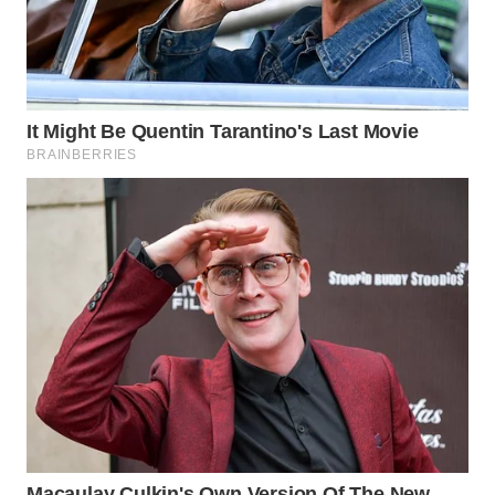
WN
PRIANGAN
TIMUR
WN
SEMARANG
WN
SOLO
WN
BOROBUDUR
WN
MADURA
WN
SURABAYA