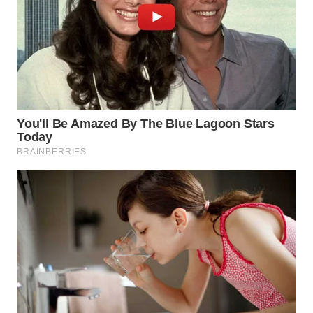
TAPANULI
TENGAH
WN DELI
SERDANG
WN
TEBING
TINGGI
WN
PAKPAK
WN
KARAWANG
WN
BEKASI