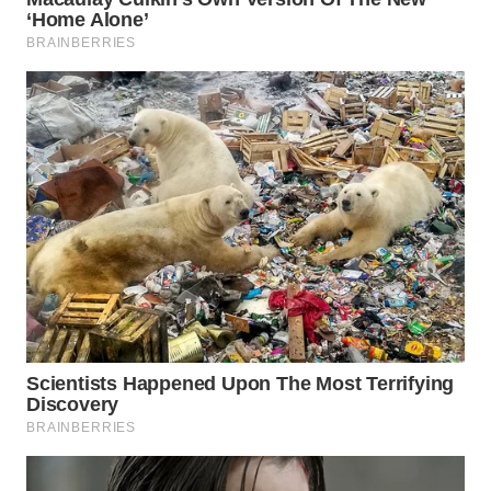
WN
NATUNA
WN
BINTAN
WN
MANDALIKA
WN
LIKUPANG
WN
LABUANBAJO
WN
BORNEO