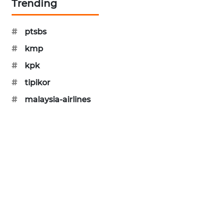
Trending
KARING
NEWS
#
ptsbs
JURNAL
#
kmp
MARITIM
#
kpk
HUMBANG
#
tipikor
NEWS
#
malaysia-airlines
GARONGGANG
NEWS
FISUELRI
ID
ENERGI
NEWS