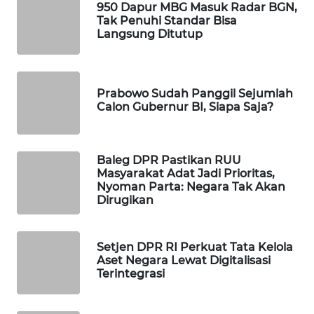
950 Dapur MBG Masuk Radar BGN,
WAHANA
Tak Penuhi Standar Bisa
DESA
Langsung Ditutup
WISATA
LAPAK
Prabowo Sudah Panggil Sejumlah
WAHANA
Calon Gubernur BI, Siapa Saja?
Wahana
Network
Baleg DPR Pastikan RUU
Masyarakat Adat Jadi Prioritas,
KONSUMEN
Nyoman Parta: Negara Tak Akan
LISTRIK
Dirugikan
MASYARAKAT
Setjen DPR RI Perkuat Tata Kelola
KELISTRIKAN
Aset Negara Lewat Digitalisasi
Terintegrasi
WALINKI
ID