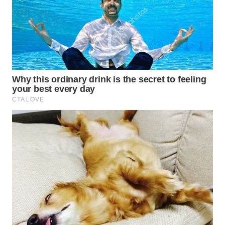
WAHANA
LISTRIK
WAHANA
TRAVEL
WAHANA
TV
WAHANANEWS
ID
WAHANANEWS
CO ID
WAHANANEWS
NET