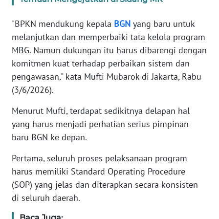
"BPKN mendukung kepala
BGN
yang baru untuk
KARIR
melanjutkan dan memperbaiki tata kelola program
MBG. Namun dukungan itu harus dibarengi dengan
DISCLAIMER
komitmen kuat terhadap perbaikan sistem dan
Wahana
pengawasan," kata Mufti Mubarok di Jakarta, Rabu
News
(3/6/2026).
Regional
Menurut Mufti, terdapat sedikitnya delapan hal
WN
yang harus menjadi perhatian serius pimpinan
SUMUT
baru BGN ke depan.
WN
Pertama, seluruh proses pelaksanaan program
JAKARTA
harus memiliki Standard Operating Procedure
(SOP) yang jelas dan diterapkan secara konsisten
WN
di seluruh daerah.
JABAR
Baca Juga: