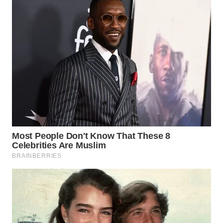
WN
TAPANULI
SELATAN
WN
TANJUNG
LESUNG
WN
KARO
WN
SIMALUNGUN
WN
LABUHANBATU
WN