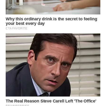
WN
BOGOR
WN
DEPOK
WN
TAPANULI
UTARA
WN
SAMOSIR
WN
PADANG
LAWAS