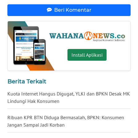
WN
Beri Komentar
BABEL
WN
SUMBAR
Install Aplikasi
WN
SUMSEL
WN
Berita Terkait
BENGKULU
Kuota Internet Hangus Digugat, YLKI dan BPKN Desak MK
WN
Lindungi Hak Konsumen
LAMPUNG
Ribuan KPR BTN Diduga Bermasalah, BPKN: Konsumen
WN
Jangan Sampai Jadi Korban
JATENG