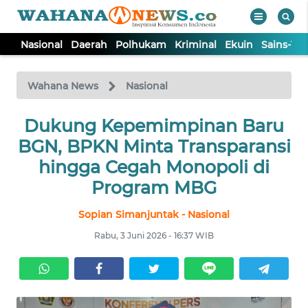
Nasional
Daerah
Polhukam
Kriminal
Ekuin
Sains-Te
WAHANA
Tutup
TV
Wahana News
Nasional
NASIONAL
Dukung Kepemimpinan Baru
BGN, BPKN Minta Transparansi
DAERAH
hingga Cegah Monopoli di
Program MBG
POLHUKAM
Sopian Simanjuntak - Nasional
Rabu, 3 Juni 2026 - 16:37 WIB
KRIMINAL
EKUIN