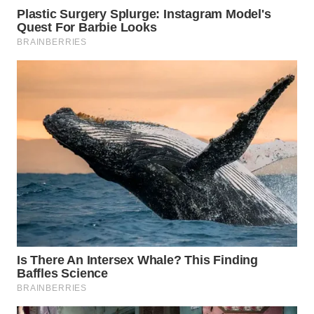
WN
NATUNA
WN
BINTAN
WN
MANDALIKA
WN
LIKUPANG
WN
LABUANBAJO
WN
BORNEO