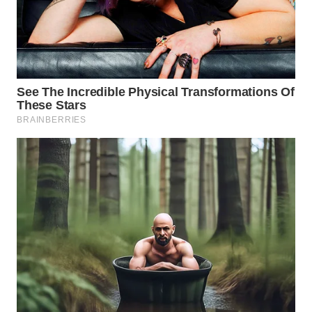
WN
INDRAMAYU
WN
KUNINGAN
WN
MAJALENGKA
WN
SUBANG
WN
SUKABUMI
WN
PURWAKARTA