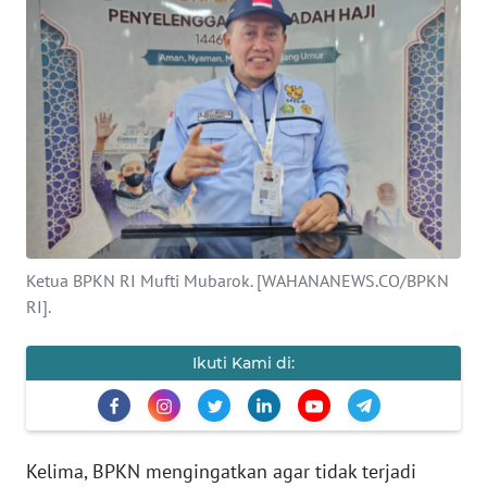
SAINS-TEKNO
KESEHATAN
INTERNASIONAL
SERBA-SERBI
PENDIDIKAN
Ketua BPKN RI Mufti Mubarok. [WAHANANEWS.CO/BPKN
RI].
OLAHRAGA
Ikuti Kami di:
OPINI
EDITORIAL
Kelima, BPKN mengingatkan agar tidak terjadi