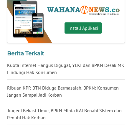
WN
BABEL
Install Aplikasi
WN
SUMBAR
WN
Berita Terkait
SUMSEL
Kuota Internet Hangus Digugat, YLKI dan BPKN Desak MK
Lindungi Hak Konsumen
WN
BENGKULU
Ribuan KPR BTN Diduga Bermasalah, BPKN: Konsumen
Jangan Sampai Jadi Korban
WN
LAMPUNG
Tragedi Bekasi Timur, BPKN Minta KAI Benahi Sistem dan
Penuhi Hak Korban
WN
JATENG