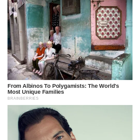
Wahana
Media
Group
WAHANA
NEWS
WAHANA
TANI
WAHANA
ADVOKAT
WAHANA
INFRASTRUKTUR
WAHANA
KONSUMEN