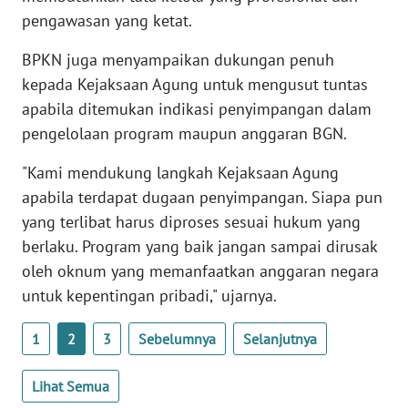
WN
pengawasan yang ketat.
BANTEN
BPKN juga menyampaikan dukungan penuh
kepada Kejaksaan Agung untuk mengusut tuntas
WN
NTT
apabila ditemukan indikasi penyimpangan dalam
pengelolaan program maupun anggaran BGN.
WN
KEPRI
"Kami mendukung langkah Kejaksaan Agung
apabila terdapat dugaan penyimpangan. Siapa pun
WN
yang terlibat harus diproses sesuai hukum yang
PAPUA
berlaku. Program yang baik jangan sampai dirusak
oleh oknum yang memanfaatkan anggaran negara
WN
untuk kepentingan pribadi," ujarnya.
PAPUA
BARAT
1
2
3
Sebelumnya
Selanjutnya
WN
Lihat Semua
RIAU