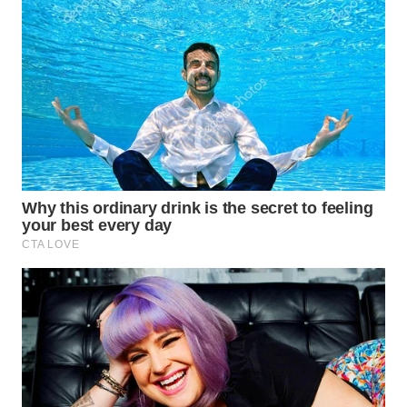
WN
SUMEDANG
WN
CIANJUR
WN
KEPULAUAN
SERIBU
WN
TANGERANG
WN
BINJAI
WN
CIREBON