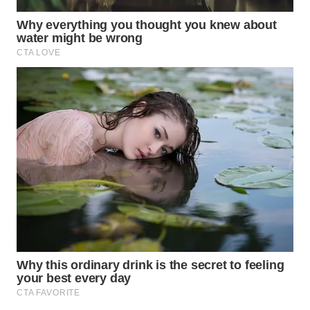
WN
PRIANGAN
TIMUR
WN
SEMARANG
WN
SOLO
WN
BOROBUDUR
WN
MADURA
WN
SURABAYA