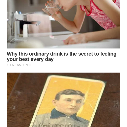
WN
TAPANULI
SELATAN
WN
TANJUNG
LESUNG
WN
KARO
WN
SIMALUNGUN
WN
LABUHANBATU
WN