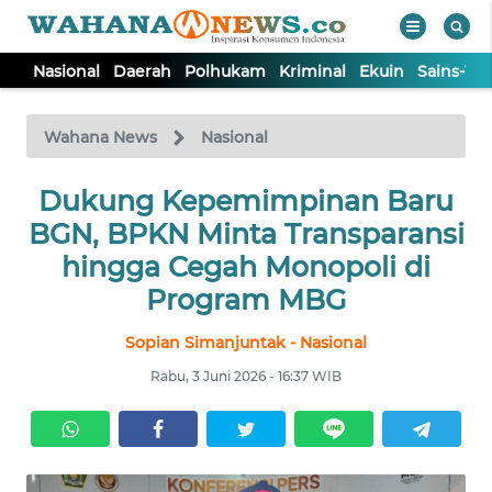
Nasional
Daerah
Polhukam
Kriminal
Ekuin
Sains-Te
WAHANA
Tutup
TV
Wahana News
Nasional
NASIONAL
Dukung Kepemimpinan Baru
BGN, BPKN Minta Transparansi
DAERAH
hingga Cegah Monopoli di
Program MBG
POLHUKAM
Sopian Simanjuntak - Nasional
Rabu, 3 Juni 2026 - 16:37 WIB
KRIMINAL
EKUIN