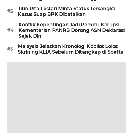
PORTAL
Titin Rita Lestari Minta Status Tersangka
#3
KONSUMEN
Kasus Suap BPK Dibatalkan
Konflik Kepentingan Jadi Pemicu Korupsi,
FORWAMKI
#4
Kementerian PANRB Dorong ASN Deklarasi
Sejak Dini
ALPERKLINAS
Malaysia Jelaskan Kronologi Kopilot Lolos
#5
Skrining KLIA Sebelum Ditangkap di Soetta
FORJASIDA
TAMBANG
NEWS
SITUNGIR
NEWS
SIDIKALANG
NEWS