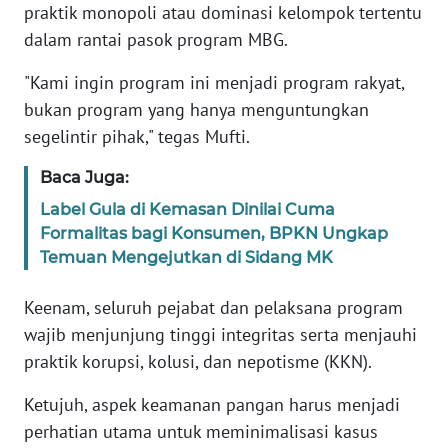
Informasi
praktik monopoli atau dominasi kelompok tertentu
dalam rantai pasok program MBG.
INDEKS
BERITA
"Kami ingin program ini menjadi program rakyat,
bukan program yang hanya menguntungkan
KONTAK
segelintir pihak," tegas Mufti.
KAMI
Baca Juga:
INFO
Label Gula di Kemasan Dinilai Cuma
IKLAN
Formalitas bagi Konsumen, BPKN Ungkap
Temuan Mengejutkan di Sidang MK
TENTANG
KAMI
Keenam, seluruh pejabat dan pelaksana program
wajib menjunjung tinggi integritas serta menjauhi
PEDOMAN
praktik korupsi, kolusi, dan nepotisme (KKN).
MEDIA
SIBER
Ketujuh, aspek keamanan pangan harus menjadi
perhatian utama untuk meminimalisasi kasus
REDAKSI