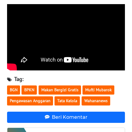
WN
SERAMBI
WN
JAMBI
WN
SULTRA
WN
Tag:
NTB
BGN
BPKN
Makan Bergizi Gratis
Mufti Mubarok
WN
Pengawasan Anggaran
Tata Kelola
Wahananews
SULTENG
Beri Komentar
WN
SULBAR