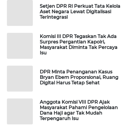
WAHANA
Setjen DPR RI Perkuat Tata Kelola
Aset Negara Lewat Digitalisasi
DESA
Terintegrasi
WISATA
LAPAK
Komisi III DPR Tegaskan Tak Ada
WAHANA
Surpres Pergantian Kapolri,
Masyarakat Diminta Tak Percaya
Isu
Wahana
Network
DPR Minta Penanganan Kasus
KONSUMEN
Bryan Ebem Proporsional, Ruang
LISTRIK
Digital Harus Tetap Sehat
MASYARAKAT
Anggota Komisi VIII DPR Ajak
KELISTRIKAN
Masyarakat Pahami Pengelolaan
Dana Haji agar Tak Mudah
WALINKI
Terpengaruh Isu
ID