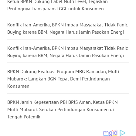
Ketua BPKN Dukung Label Nutri Level, Tegaskan
WN
Pentingnya Transparansi GGL untuk Konsumen
NUSANTARA
Konflik Iran-Amerika, BPKN Imbau Masyarakat Tidak Panic
WN
Buying karena BBM, Negara Harus Jamin Pasokan Energi
JOGJA
Konflik Iran-Amerika, BPKN Imbau Masyarakat Tidak Panic
WN
Buying karena BBM, Negara Harus Jamin Pasokan Energi
JATIM
BPKN Dukung Evaluasi Program MBG Ramadan, Mufti
WN
Mubarok: Langkah BGN Tepat Demi Perlindungan
BALI
Konsumen
WN
BPKN Jamin Kepesertaan PBI BPJS Aman, Ketua BPKN
KALBAR
Mufti Mubarok Serukan Perlindungan Konsumen di
Tengah Polemik
WN
KALTENG