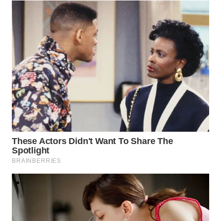
WN
MALUKU
WN
MALUT
WN
DAIRI
WN
DANAU
TOBA
WN
NIAS
WN
LANGKAT