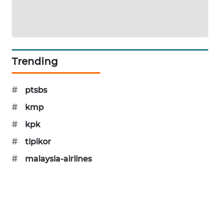
SIBARAGAS
NEWS
METRO
Trending
SIANTAR
NEWS
#
ptsbs
METRO
MEDAN
#
kmp
NEWS
#
kpk
#
tipikor
METRO
JAKARTA
#
malaysia-airlines
NEWS
KRT
NEWS