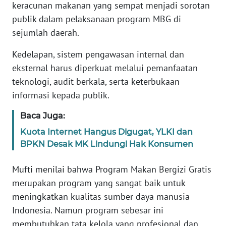
keracunan makanan yang sempat menjadi sorotan
publik dalam pelaksanaan program MBG di
KARIR
sejumlah daerah.
DISCLAIMER
Kedelapan, sistem pengawasan internal dan
eksternal harus diperkuat melalui pemanfaatan
Wahana
teknologi, audit berkala, serta keterbukaan
News
informasi kepada publik.
Regional
Baca Juga:
WN
Kuota Internet Hangus Digugat, YLKI dan
SUMUT
BPKN Desak MK Lindungi Hak Konsumen
WN
Mufti menilai bahwa Program Makan Bergizi Gratis
JAKARTA
merupakan program yang sangat baik untuk
meningkatkan kualitas sumber daya manusia
WN
JABAR
Indonesia. Namun program sebesar ini
membutuhkan tata kelola yang profesional dan