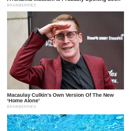
WN
BOGOR
WN
DEPOK
WN
TAPANULI
UTARA
WN
SAMOSIR
WN
PADANG
LAWAS