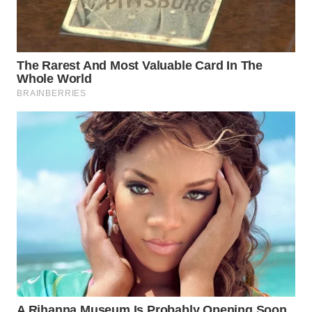
TAPANULI
TENGAH
WN DELI
SERDANG
WN
TEBING
TINGGI
WN
PAKPAK
WN
KARAWANG
WN
BEKASI