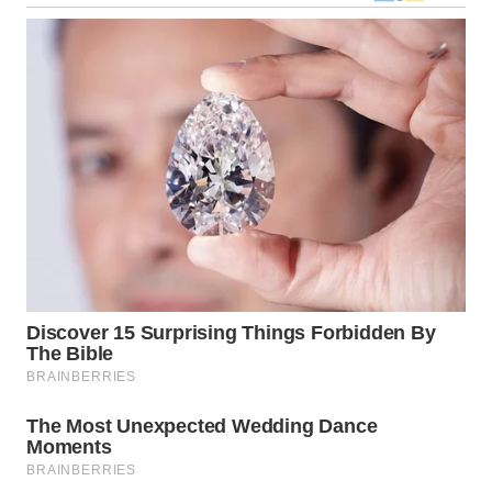
WN
KALTARA
WN
KALSEL
WN
KALTIM
WN
SULSEL
WN
GORONTALO
WN
SULUT