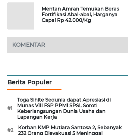
Mentan Amran Temukan Beras
MAWAKA
Fortifikasi Abal-abal, Harganya
ID
Capai Rp 42.000/Kg
MARTABAT
NET
KOMENTAR
PLN
WATCH
MKLI
Berita Populer
LPKKI
Toga Sihite Sedunia dapat Apresiasi di
Munas VIII FSP PPMI SPSI, Soroti
#1
LKKI
Keberlangsungan Dunia Usaha dan
Lapangan Kerja
KOPEKLIN
Korban KMP Mutiara Santosa 2, Sebanyak
#2
232 Orang Dievakuasi 5 Meninggal