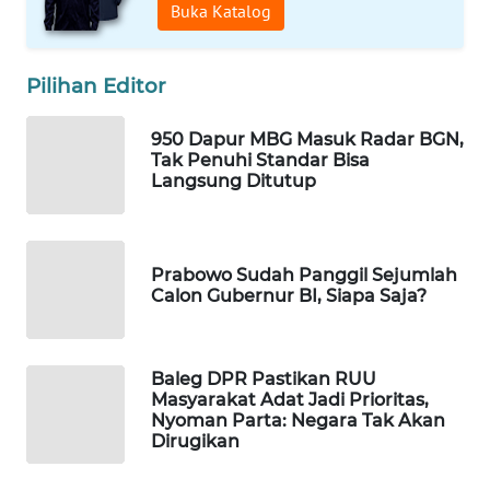
Buka Katalog
WAHANA
SPORT
Pilihan Editor
WAHANA
UMKM
950 Dapur MBG Masuk Radar BGN,
Tak Penuhi Standar Bisa
Langsung Ditutup
WAHANA
SELEB
WAHANA
Prabowo Sudah Panggil Sejumlah
PERSONA
Calon Gubernur BI, Siapa Saja?
WAHANA
OTOMOTIF
Baleg DPR Pastikan RUU
Masyarakat Adat Jadi Prioritas,
Nyoman Parta: Negara Tak Akan
WAHANA
Dirugikan
HEALTH