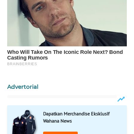
WAHANA
LISTRIK
WAHANA
TRAVEL
WAHANA
TV
WAHANANEWS
ID
Advertorial
WAHANANEWS
CO ID
Dapatkan Merchandise Eksklusif
WAHANANEWS
Wahana News
NET