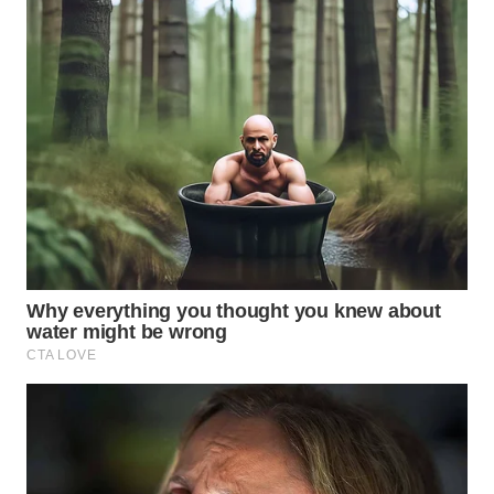
WN
KALTARA
WN
KALSEL
WN
KALTIM
WN
SULSEL
WN
GORONTALO
WN
SULUT