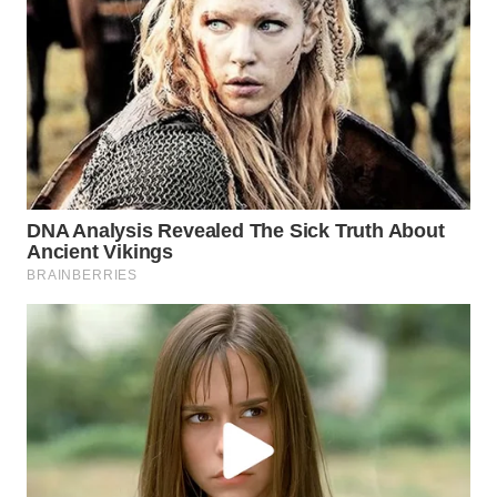
WN
SUMEDANG
WN
CIANJUR
WN
KEPULAUAN
SERIBU
WN
TANGERANG
WN
BINJAI
WN
CIREBON