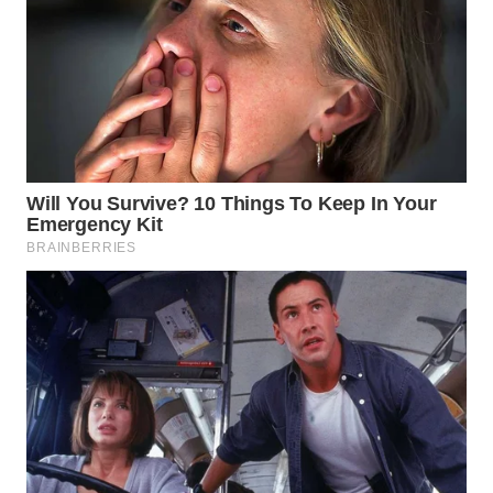
WN
MALUKU
WN
MALUT
WN
DAIRI
WN
DANAU
TOBA
WN
NIAS
WN
LANGKAT