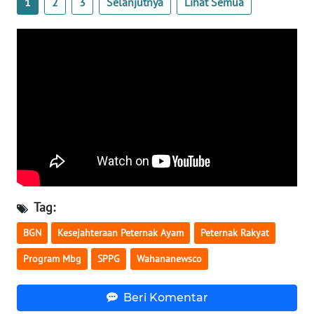
1
2
3
Selanjutnya
Lihat Semua
WN
SERAMBI
WN
JAMBI
WN
SULTRA
WN
NTB
Tag:
WN
BGN
Kesejahteraan Peternak Ayam
Peternak Rakyat
SULTENG
Program Mbg
SPPG
Wahananewsco
WN
SULBAR
Beri Komentar