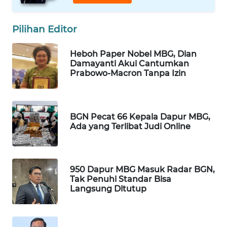
WAHANA
SPORT
Pilihan Editor
WAHANA
Heboh Paper Nobel MBG, Dian
UMKM
Damayanti Akui Cantumkan
Prabowo-Macron Tanpa Izin
WAHANA
SELEB
BGN Pecat 66 Kepala Dapur MBG,
WAHANA
Ada yang Terlibat Judi Online
PERSONA
WAHANA
950 Dapur MBG Masuk Radar BGN,
OTOMOTIF
Tak Penuhi Standar Bisa
Langsung Ditutup
WAHANA
HEALTH