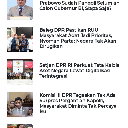
Prabowo Sudah Panggil Sejumlah
WAHANA
Calon Gubernur BI, Siapa Saja?
DESA
WISATA
Baleg DPR Pastikan RUU
LAPAK
Masyarakat Adat Jadi Prioritas,
WAHANA
Nyoman Parta: Negara Tak Akan
Dirugikan
Wahana
Network
Setjen DPR RI Perkuat Tata Kelola
Aset Negara Lewat Digitalisasi
KONSUMEN
Terintegrasi
LISTRIK
Komisi III DPR Tegaskan Tak Ada
MASYARAKAT
Surpres Pergantian Kapolri,
KELISTRIKAN
Masyarakat Diminta Tak Percaya
Isu
WALINKI
ID