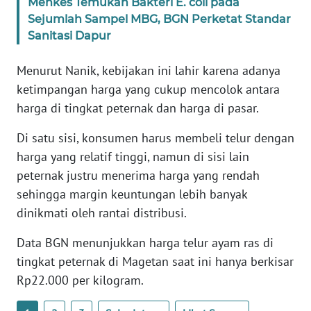
Menkes Temukan Bakteri E. coli pada
WN
Sejumlah Sampel MBG, BGN Perketat Standar
BANTEN
Sanitasi Dapur
WN
Menurut Nanik, kebijakan ini lahir karena adanya
NTT
ketimpangan harga yang cukup mencolok antara
harga di tingkat peternak dan harga di pasar.
WN
KEPRI
Di satu sisi, konsumen harus membeli telur dengan
harga yang relatif tinggi, namun di sisi lain
WN
peternak justru menerima harga yang rendah
PAPUA
sehingga margin keuntungan lebih banyak
dinikmati oleh rantai distribusi.
WN
PAPUA
Data BGN menunjukkan harga telur ayam ras di
BARAT
tingkat peternak di Magetan saat ini hanya berkisar
Rp22.000 per kilogram.
WN
RIAU