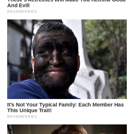
WN
NATUNA
WN
BINTAN
WN
MANDALIKA
WN
LIKUPANG
WN
LABUANBAJO
WN
BORNEO