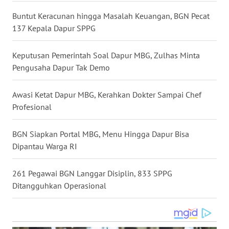
WN
Buntut Keracunan hingga Masalah Keuangan, BGN Pecat
NUSANTARA
137 Kepala Dapur SPPG
WN
Keputusan Pemerintah Soal Dapur MBG, Zulhas Minta
JOGJA
Pengusaha Dapur Tak Demo
WN
Awasi Ketat Dapur MBG, Kerahkan Dokter Sampai Chef
JATIM
Profesional
WN
BGN Siapkan Portal MBG, Menu Hingga Dapur Bisa
BALI
Dipantau Warga RI
WN
261 Pegawai BGN Langgar Disiplin, 833 SPPG
KALBAR
Ditangguhkan Operasional
WN
KALTENG