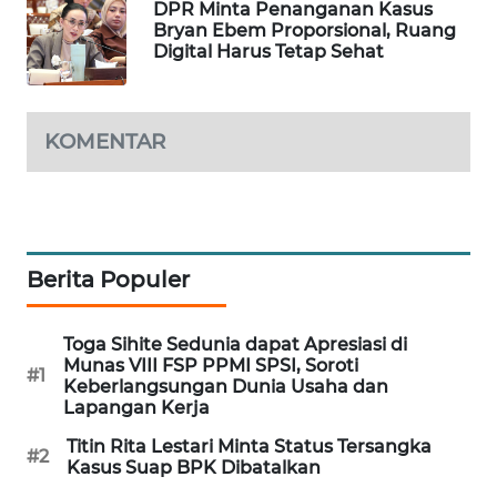
DPR Minta Penanganan Kasus
Bryan Ebem Proporsional, Ruang
MAWAKA
Digital Harus Tetap Sehat
ID
MARTABAT
KOMENTAR
NET
PLN
WATCH
Berita Populer
MKLI
LPKKI
Toga Sihite Sedunia dapat Apresiasi di
Munas VIII FSP PPMI SPSI, Soroti
#1
Keberlangsungan Dunia Usaha dan
LKKI
Lapangan Kerja
Titin Rita Lestari Minta Status Tersangka
#2
KOPEKLIN
Kasus Suap BPK Dibatalkan