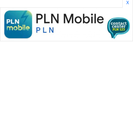
X
WAHANA MEDIA GROUP
|
|
|
WAHANA NEWS co
WAHANA TANI
WAHANA ADVOKAT
|
|
WAHANA INFRASTRUKTUR
WAHANA KONSUMEN
|
|
|
WAHANA LISTRIK
WAHANA TRAVEL
WAHANA TV