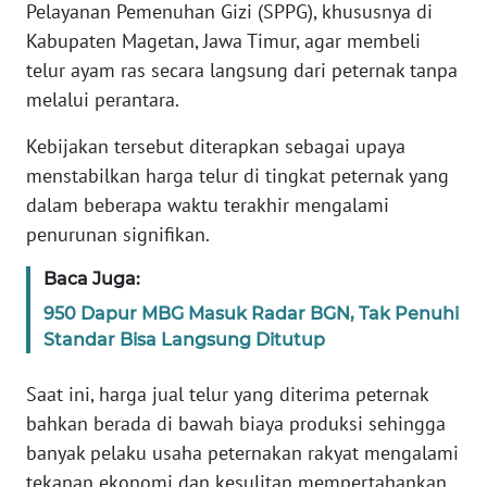
Informasi
Pelayanan Pemenuhan Gizi (SPPG), khususnya di
Kabupaten Magetan, Jawa Timur, agar membeli
INDEKS
telur ayam ras secara langsung dari peternak tanpa
BERITA
melalui perantara.
KONTAK
Kebijakan tersebut diterapkan sebagai upaya
KAMI
menstabilkan harga telur di tingkat peternak yang
dalam beberapa waktu terakhir mengalami
INFO
penurunan signifikan.
IKLAN
Baca Juga:
TENTANG
950 Dapur MBG Masuk Radar BGN, Tak Penuhi
KAMI
Standar Bisa Langsung Ditutup
PEDOMAN
Saat ini, harga jual telur yang diterima peternak
MEDIA
bahkan berada di bawah biaya produksi sehingga
SIBER
banyak pelaku usaha peternakan rakyat mengalami
tekanan ekonomi dan kesulitan mempertahankan
REDAKSI