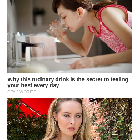
Wahana
Media
Group
WAHANA
NEWS
WAHANA
TANI
WAHANA
ADVOKAT
WAHANA
INFRASTRUKTUR
WAHANA
KONSUMEN