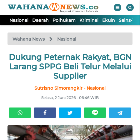
Nasional
Daerah
Polhukam
Kriminal
Ekuin
Sains-Te
WAHANA
Tutup
TV
Wahana News
Nasional
Dukung Peternak Rakyat, BGN
NASIONAL
Larang SPPG Beli Telur Melalui
DAERAH
Supplier
Sutrisno Simorangkir - Nasional
POLHUKAM
Selasa, 2 Juni 2026 - 06:46 WIB
KRIMINAL
EKUIN