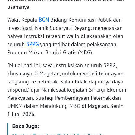
usahanya.
KARIR
Wakil Kepala
BGN
Bidang Komunikasi Publik dan
Investigasi, Nanik Sudaryati Deyang, menegaskan
DISCLAIMER
bahwa instruksi tersebut wajib dilaksanakan oleh
seluruh
SPPG
yang terlibat dalam pelaksanaan
Wahana
News
Program Makan Bergizi Gratis (MBG).
Regional
"Mulai hari ini, saya instruksikan seluruh SPPG,
khususnya di Magetan, untuk membeli telur ayam
WN
SUMUT
langsung ke peternak. Kalau tidak, dapurnya daya
suspend," ujar Nanik saat kegiatan Sinergi Ekonomi
WN
Kerakyatan, Strategi Pemberdayaan Peternak dan
JAKARTA
UMKM dalam Mendukung MBG di Magetan, Senin
1 Juni 2026.
WN
JABAR
Baca Juga: