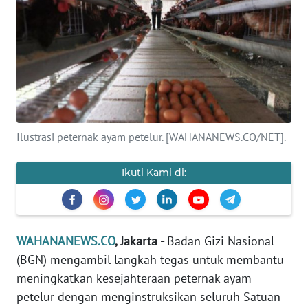
SAINS-TEKNO
KESEHATAN
INTERNASIONAL
SERBA-SERBI
Ilustrasi peternak ayam petelur. [WAHANANEWS.CO/NET].
PENDIDIKAN
Ikuti Kami di:
OLAHRAGA
OPINI
WAHANANEWS.CO
, Jakarta -
Badan Gizi Nasional
(BGN) mengambil langkah tegas untuk membantu
EDITORIAL
meningkatkan kesejahteraan peternak ayam
petelur dengan menginstruksikan seluruh Satuan