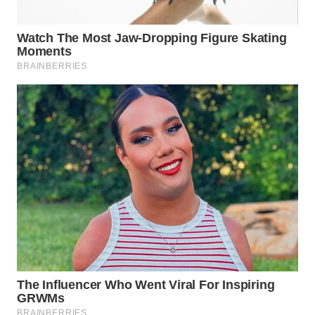
TAPANULI
TENGAH
WN DELI
SERDANG
WN
TEBING
TINGGI
WN
PAKPAK
WN
KARAWANG
WN
BEKASI