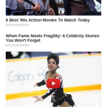
WN
TAPANULI
SELATAN
WN
TANJUNG
LESUNG
WN
KARO
WN
SIMALUNGUN
WN
LABUHANBATU
WN