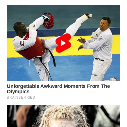
WN
BOGOR
WN
DEPOK
WN
TAPANULI
UTARA
WN
SAMOSIR
WN
PADANG
LAWAS