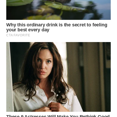
WN
PRIANGAN
TIMUR
WN
SEMARANG
WN
SOLO
WN
BOROBUDUR
WN
MADURA
WN
SURABAYA