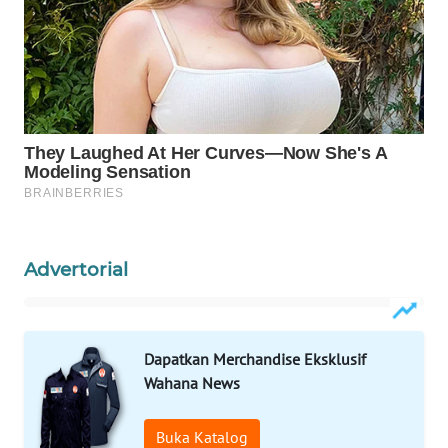
WAHANA
LISTRIK
WAHANA
TRAVEL
WAHANA
TV
WAHANANEWS
Advertorial
ID
WAHANANEWS
CO ID
Dapatkan Merchandise Eksklusif
Wahana News
WAHANANEWS
NET
Buka Katalog