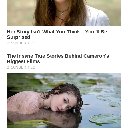
WN
INDRAMAYU
WN
KUNINGAN
WN
MAJALENGKA
WN
SUBANG
WN
SUKABUMI
WN
PURWAKARTA