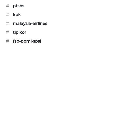
#
ptsbs
SIBARAGAS
NEWS
#
kpk
#
malaysia-airlines
METRO
SIANTAR
#
tipikor
NEWS
#
fsp-ppmi-spsi
METRO
MEDAN
NEWS
METRO
JAKARTA
NEWS
KRT
NEWS