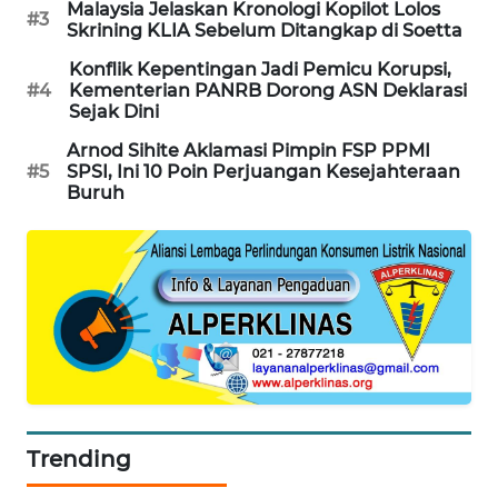
Malaysia Jelaskan Kronologi Kopilot Lolos
#3
PORTAL
Skrining KLIA Sebelum Ditangkap di Soetta
KONSUMEN
Konflik Kepentingan Jadi Pemicu Korupsi,
#4
Kementerian PANRB Dorong ASN Deklarasi
FORWAMKI
Sejak Dini
Arnod Sihite Aklamasi Pimpin FSP PPMI
ALPERKLINAS
#5
SPSI, Ini 10 Poin Perjuangan Kesejahteraan
Buruh
FORJASIDA
TAMBANG
NEWS
SITUNGIR
NEWS
SIDIKALANG
Trending
NEWS