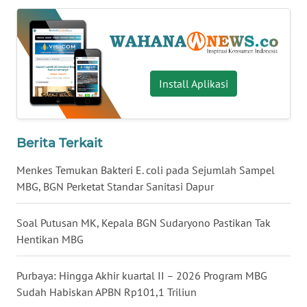
WN
BABEL
WN
Install Aplikasi
SUMBAR
WN
SUMSEL
Berita Terkait
Menkes Temukan Bakteri E. coli pada Sejumlah Sampel
WN
MBG, BGN Perketat Standar Sanitasi Dapur
BENGKULU
Soal Putusan MK, Kepala BGN Sudaryono Pastikan Tak
WN
LAMPUNG
Hentikan MBG
WN
Purbaya: Hingga Akhir kuartal II – 2026 Program MBG
JATENG
Sudah Habiskan APBN Rp101,1 Triliun