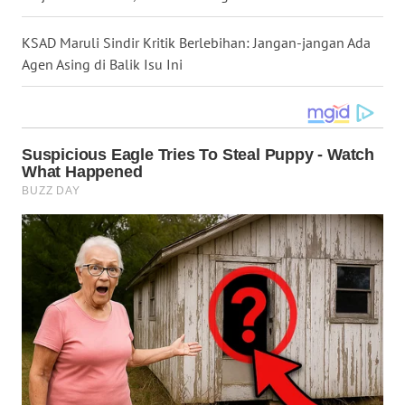
WN
NUSANTARA
KSAD Maruli Sindir Kritik Berlebihan: Jangan-jangan Ada
Agen Asing di Balik Isu Ini
WN
JOGJA
WN
JATIM
WN
BALI
WN
KALBAR
WN
KALTENG