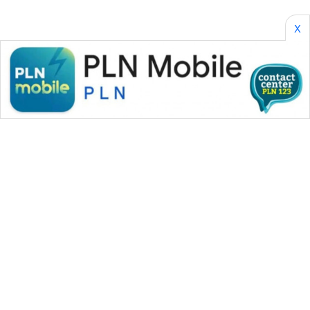
SONYA
ASA
X
NEWS
WAHANA MEDIA GROUP
|
|
|
WAHANA NEWS co
WAHANA TANI
WAHANA ADVOKAT