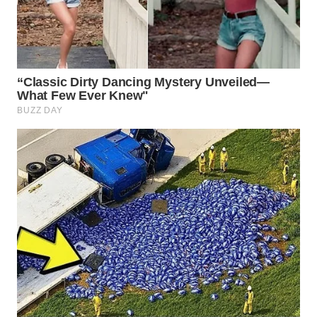
WN
BOGOR
WN
DEPOK
WN
TAPANULI
UTARA
WN
SAMOSIR
WN
PADANG
LAWAS