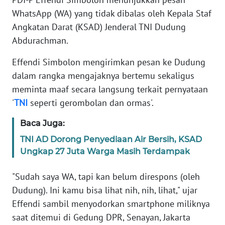
Informasi
WhatsApp (WA) yang tidak dibalas oleh Kepala Staf
INDEKS
Angkatan Darat (KSAD) Jenderal TNI Dudung
BERITA
Abdurachman.
Effendi Simbolon mengirimkan pesan ke Dudung
KONTAK
KAMI
dalam rangka mengajaknya bertemu sekaligus
meminta maaf secara langsung terkait pernyataan
INFO
'
TNI
seperti gerombolan dan ormas'.
IKLAN
Baca Juga:
TENTANG
TNI AD Dorong Penyediaan Air Bersih, KSAD
KAMI
Ungkap 27 Juta Warga Masih Terdampak
PEDOMAN
"Sudah saya WA, tapi kan belum direspons (oleh
MEDIA
Dudung). Ini kamu bisa lihat nih, nih, lihat," ujar
SIBER
Effendi sambil menyodorkan smartphone miliknya
saat ditemui di Gedung DPR, Senayan, Jakarta
REDAKSI