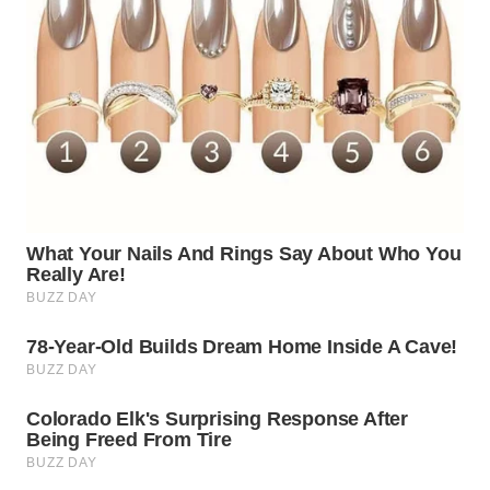
WN
INDRAMAYU
WN
KUNINGAN
WN
MAJALENGKA
WN
SUBANG
WN
SUKABUMI
WN
PURWAKARTA