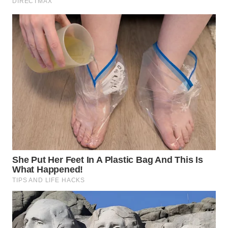
WN
TAPANULI
SELATAN
WN
TANJUNG
LESUNG
WN
KARO
WN
SIMALUNGUN
WN
LABUHANBATU
WN