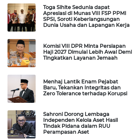
Toga Sihite Sedunia dapat
WAHANA
Apresiasi di Munas VIII FSP PPMI
LISTRIK
SPSI, Soroti Keberlangsungan
Dunia Usaha dan Lapangan Kerja
WAHANA
TRAVEL
Komisi VIII DPR Minta Persiapan
Haji 2027 Dimulai Lebih Awal Demi
WAHANA
Tingkatkan Layanan Jemaah
TV
WAHANANEWS
Menhaj Lantik Enam Pejabat
ID
Baru, Tekankan Integritas dan
Zero Tolerance terhadap Korupsi
WAHANANEWS
CO ID
Sahroni Dorong Lembaga
Independen Kelola Aset Hasil
WAHANANEWS
Tindak Pidana dalam RUU
NET
Perampasan Aset