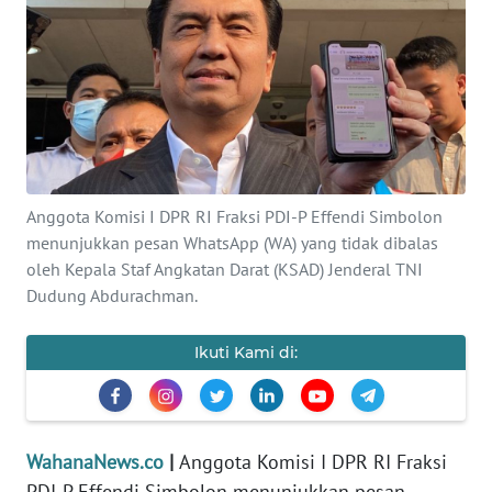
SAINS-TEKNO
KESEHATAN
INTERNASIONAL
SERBA-SERBI
Anggota Komisi I DPR RI Fraksi PDI-P Effendi Simbolon
menunjukkan pesan WhatsApp (WA) yang tidak dibalas
PENDIDIKAN
oleh Kepala Staf Angkatan Darat (KSAD) Jenderal TNI
Dudung Abdurachman.
OLAHRAGA
Ikuti Kami di:
OPINI
EDITORIAL
WahanaNews.co
|
Anggota Komisi I DPR RI Fraksi
PDI-P Effendi Simbolon menunjukkan pesan