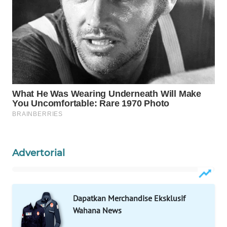
WN
NATUNA
WN
BINTAN
WN
MANDALIKA
WN
LIKUPANG
Advertorial
WN
LABUANBAJO
Dapatkan Merchandise Eksklusif
WN
Wahana News
BORNEO