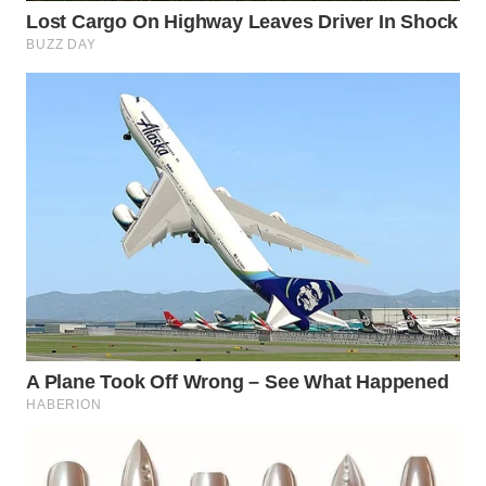
WN
SUMEDANG
WN
CIANJUR
WN
KEPULAUAN
SERIBU
WN
TANGERANG
WN
BINJAI
WN
CIREBON