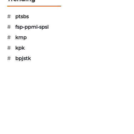
MAWAKA
ID
#
ptsbs
#
fsp-ppmi-spsi
MARTABAT
#
kmp
NET
#
kpk
PLN
#
bpjstk
WATCH
MKLI
LPKKI
LKKI
KOPEKLIN