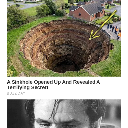
WN
PRIANGAN
TIMUR
WN
SEMARANG
WN
SOLO
WN
BOROBUDUR
WN
MADURA
WN
SURABAYA