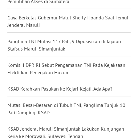
Pemulihan Akses di Sumatera
WN
BABEL
Gaya Berkelas Gubernur Malut Sherly Tjoanda Saat Temui
Jenderal Maruli
WN
SUMBAR
Panglima TNI Mutasi 117 Pati, 9 Diposisikan di Jajaran
Stafsus Maruli Simanjuntak
WN
SUMSEL
Komisi I DPR RI Sebut Pengamanan TNI Pada Kejaksaan
Efektifkan Penegakan Hukum
WN
BENGKULU
KSAD Kerahkan Pasukan ke Kejari-Kejati, Ada Apa?
WN
Mutasi Besar-Besaran di Tubuh TNI, Panglima Tunjuk 10
LAMPUNG
Pati Dampingi KSAD
WN
KSAD Jenderal Maruli Simanjuntak Lakukan Kunjungan
JATENG
Kerja ke Morowali, Sulawesi Tengah