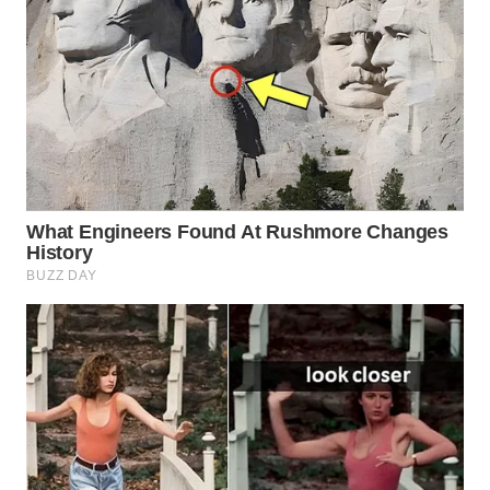
TAPANULI
TENGAH
WN DELI
SERDANG
WN
TEBING
TINGGI
WN
PAKPAK
WN
KARAWANG
WN
BEKASI