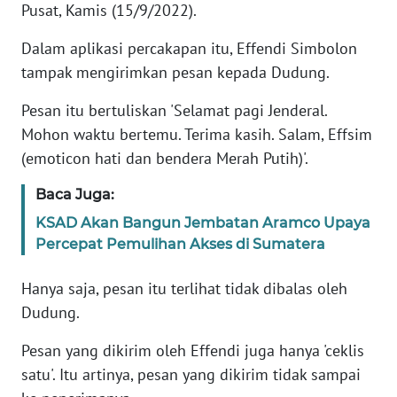
Pusat, Kamis (15/9/2022).
KARIR
Dalam aplikasi percakapan itu, Effendi Simbolon
tampak mengirimkan pesan kepada Dudung.
DISCLAIMER
Pesan itu bertuliskan 'Selamat pagi Jenderal.
Mohon waktu bertemu. Terima kasih. Salam, Effsim
Wahana
News
(emoticon hati dan bendera Merah Putih)'.
Regional
Baca Juga:
WN
KSAD Akan Bangun Jembatan Aramco Upaya
SUMUT
Percepat Pemulihan Akses di Sumatera
WN
Hanya saja, pesan itu terlihat tidak dibalas oleh
JAKARTA
Dudung.
WN
Pesan yang dikirim oleh Effendi juga hanya 'ceklis
JABAR
satu'. Itu artinya, pesan yang dikirim tidak sampai