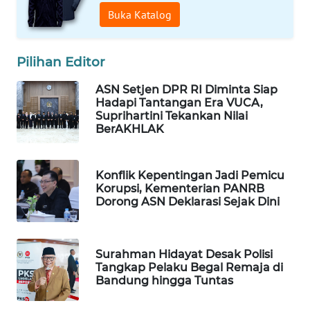
Buka Katalog
Wahana
Media
Group
Pilihan Editor
WAHANA
NEWS
ASN Setjen DPR RI Diminta Siap
Hadapi Tantangan Era VUCA,
Suprihartini Tekankan Nilai
WAHANA
BerAKHLAK
TANI
Konflik Kepentingan Jadi Pemicu
WAHANA
Korupsi, Kementerian PANRB
ADVOKAT
Dorong ASN Deklarasi Sejak Dini
WAHANA
INFRASTRUKTUR
Surahman Hidayat Desak Polisi
Tangkap Pelaku Begal Remaja di
WAHANA
Bandung hingga Tuntas
KONSUMEN