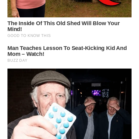
WN
KALTARA
WN
KALSEL
WN
KALTIM
WN
SULSEL
WN
GORONTALO
WN
SULUT