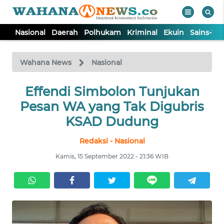
Nasional
Daerah
Polhukam
Kriminal
Ekuin
Sains-Te
WAHANA
Tutup
TV
Wahana News
Nasional
NASIONAL
Effendi Simbolon Tunjukan
Pesan WA yang Tak Digubris
DAERAH
KSAD Dudung
Redaksi - Nasional
POLHUKAM
Kamis, 15 September 2022 - 21:36 WIB
KRIMINAL
EKUIN