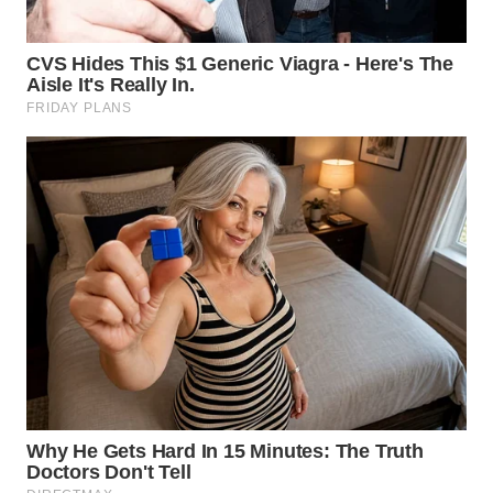
WN
MALUKU
WN
MALUT
WN
DAIRI
WN
DANAU
TOBA
WN
NIAS
WN
LANGKAT