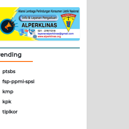
rending
ptsbs
fsp-ppmi-spsi
kmp
kpk
tipikor