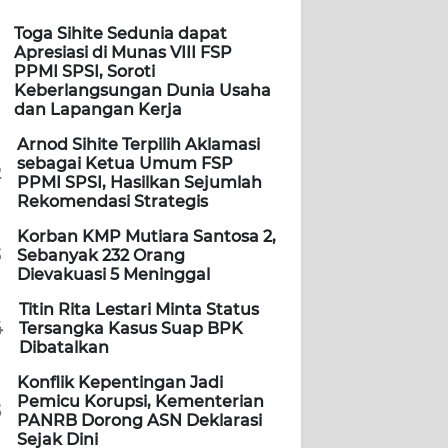
Toga Sihite Sedunia dapat
Apresiasi di Munas VIII FSP
PPMI SPSI, Soroti
Keberlangsungan Dunia Usaha
dan Lapangan Kerja
Arnod Sihite Terpilih Aklamasi
sebagai Ketua Umum FSP
2
PPMI SPSI, Hasilkan Sejumlah
Rekomendasi Strategis
Korban KMP Mutiara Santosa 2,
3
Sebanyak 232 Orang
Dievakuasi 5 Meninggal
Titin Rita Lestari Minta Status
4
Tersangka Kasus Suap BPK
Dibatalkan
Konflik Kepentingan Jadi
Pemicu Korupsi, Kementerian
5
PANRB Dorong ASN Deklarasi
Sejak Dini