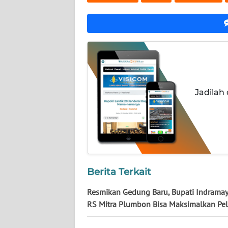
NUSANTARA
WN
JOGJA
WN
JATIM
Jadilah
WN
BALI
WN
KALBAR
Berita Terkait
WN
KALTENG
Resmikan Gedung Baru, Bupati Indrama
RS Mitra Plumbon Bisa Maksimalkan Pe
WN