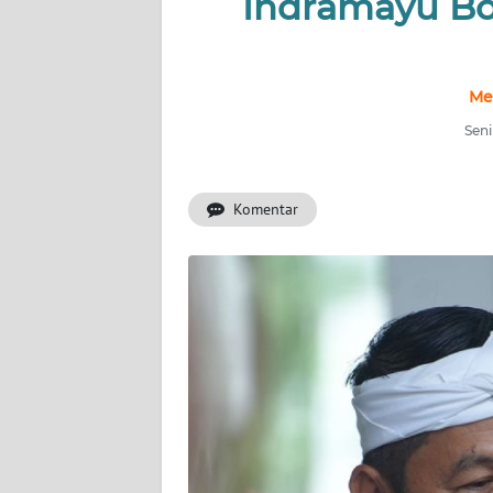
Indramayu Bol
INDEKS
BERITA
KONTAK
Me
KAMI
Seni
INFO
IKLAN
Komentar
TENTANG
KAMI
PEDOMAN
MEDIA
SIBER
REDAKSI