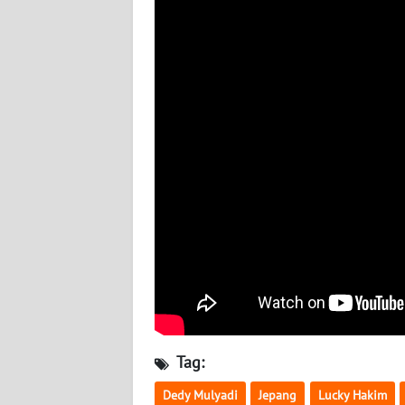
BABEL
WN
SUMBAR
WN
SUMSEL
WN
BENGKULU
WN
LAMPUNG
WN
JATENG
Tag:
WN
Dedy Mulyadi
Jepang
Lucky Hakim