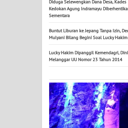
KALTARA
Diduga Selewengkan Dana Desa, Kades
Kedokan Agung Indramayu Diberhentik
Sementara
WN
KALSEL
Buntut Liburan ke Jepang Tanpa Izin, De
WN
Mulyani Bilang Begini Soal Lucky Hakim
KALTIM
Lucky Hakim Dipanggil Kemendagri, Dini
WN
Melanggar UU Nomor 23 Tahun 2014
SULSEL
WN
GORONTALO
WN
SULUT
WN
MALUKU