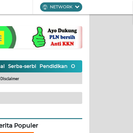
NETWORK
al
Serba-serbi
Pendidikan
Olahraga
Opini
Editoria
Disclaimer
erita Populer