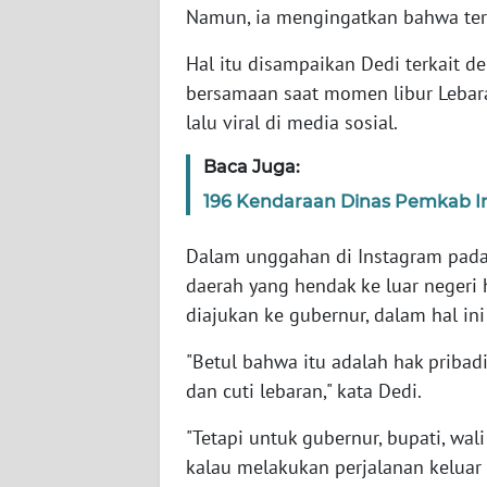
Namun, ia mengingatkan bahwa terd
WN
Hal itu disampaikan Dedi terkait d
NTT
bersamaan saat momen libur Lebar
lalu viral di media sosial.
WN
KEPRI
Baca Juga:
196 Kendaraan Dinas Pemkab In
WN
PAPUA
Dalam unggahan di Instagram pada 
daerah yang hendak ke luar negeri 
WN
diajukan ke gubernur, dalam hal in
PAPUA
BARAT
"Betul bahwa itu adalah hak pribadi,
dan cuti lebaran," kata Dedi.
WN
RIAU
"Tetapi untuk gubernur, bupati, wali
kalau melakukan perjalanan keluar 
WN