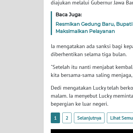
diajukan melalui Gubernur Jawa Bara
SERAMBI
Baca Juga:
WN
Resmikan Gedung Baru, Bupati
JAMBI
Maksimalkan Pelayanan
WN
Ia mengatakan ada sanksi bagi kep
SULTRA
diberhentikan selama tiga bulan.
WN
"Setelah itu nanti menjabat kembali
NTB
kita bersama-sama saling menjaga, s
WN
Dedi mengatakan Lucky telah berk
SULTENG
malam. Ia menyebut Lucky meminta
bepergian ke luar negeri.
WN
SULBAR
1
2
Selanjutnya
Lihat Sem
WN