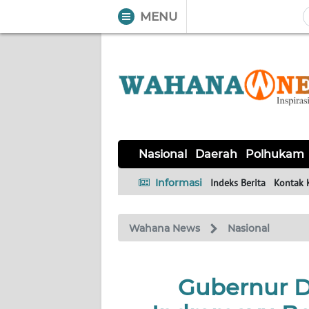
MENU
WAHANA
Tutup
TV
NASIONAL
DAERAH
POLHUKAM
KRIMINAL
EKUIN
SAINS-
KESEHATAN
INTERNASIONAL
Nasional
Daerah
Polhukam
TEKNO
Informasi
Indeks Berita
Kontak 
SERBA-
PENDIDIKAN
OLAHRAGA
OPINI
SERBI
Wahana News
Nasional
EDITORIAL
Gubernur D
Informasi