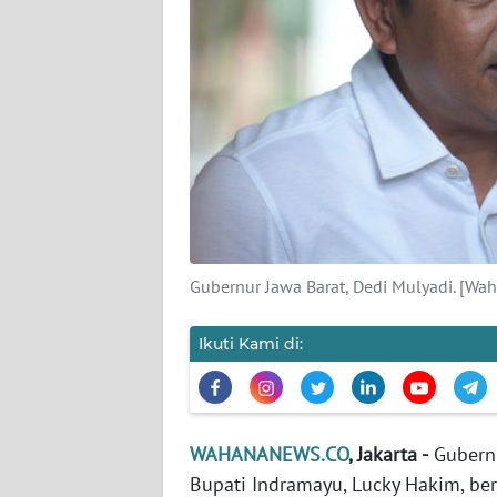
KARIR
DISCLAIMER
Wahana
News
Regional
WN
SUMUT
Gubernur Jawa Barat, Dedi Mulyadi. [
WN
JAKARTA
Ikuti Kami di:
WN
JABAR
WAHANANEWS.CO
, Jakarta -
Gubernu
WN
Bupati Indramayu, Lucky Hakim, berh
BANTEN