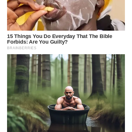
TAPANULI
TENGAH
WN DELI
SERDANG
WN
TEBING
TINGGI
WN
PAKPAK
WN
KARAWANG
WN
BEKASI