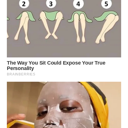
WN
TAPANULI
SELATAN
WN
TANJUNG
LESUNG
WN
KARO
WN
SIMALUNGUN
WN
LABUHANBATU
WN