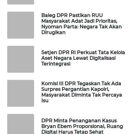
WAHANA
DESA
Baleg DPR Pastikan RUU
WISATA
Masyarakat Adat Jadi Prioritas,
Nyoman Parta: Negara Tak Akan
Dirugikan
LAPAK
WAHANA
Setjen DPR RI Perkuat Tata Kelola
Wahana
Aset Negara Lewat Digitalisasi
Network
Terintegrasi
KONSUMEN
Komisi III DPR Tegaskan Tak Ada
LISTRIK
Surpres Pergantian Kapolri,
Masyarakat Diminta Tak Percaya
MASYARAKAT
Isu
KELISTRIKAN
DPR Minta Penanganan Kasus
WALINKI
Bryan Ebem Proporsional, Ruang
ID
Digital Harus Tetap Sehat