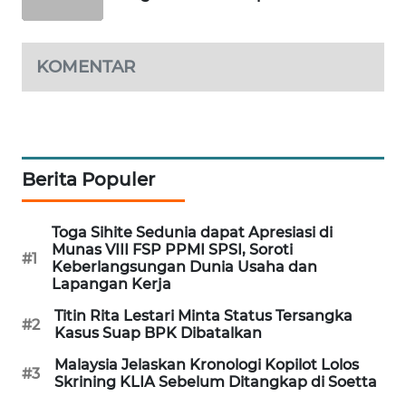
MAWAKA
ID
KOMENTAR
MARTABAT
NET
PLN
Berita Populer
WATCH
MKLI
Toga Sihite Sedunia dapat Apresiasi di
Munas VIII FSP PPMI SPSI, Soroti
#1
Keberlangsungan Dunia Usaha dan
LPKKI
Lapangan Kerja
Titin Rita Lestari Minta Status Tersangka
#2
LKKI
Kasus Suap BPK Dibatalkan
Malaysia Jelaskan Kronologi Kopilot Lolos
#3
KOPEKLIN
Skrining KLIA Sebelum Ditangkap di Soetta