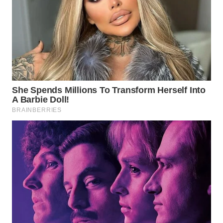
WN
INDRAMAYU
WN
KUNINGAN
WN
MAJALENGKA
WN
SUBANG
WN
SUKABUMI
WN
PURWAKARTA