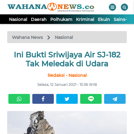
Nasional
Daerah
Polhukam
Kriminal
Ekuin
Sains-Te
WAHANA
Tutup
TV
Wahana News
Nasional
NASIONAL
Ini Bukti Sriwijaya Air SJ-182
Tak Meledak di Udara
DAERAH
Redaksi - Nasional
Selasa, 12 Januari 2021 - 15:36 WIB
POLHUKAM
KRIMINAL
EKUIN