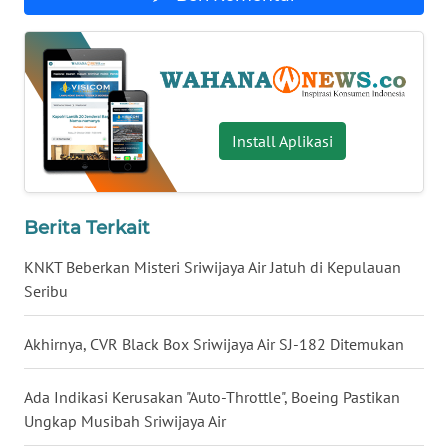
WN
SERAMBI
WN
JAMBI
Install Aplikasi
WN
SULTRA
Berita Terkait
WN
KNKT Beberkan Misteri Sriwijaya Air Jatuh di Kepulauan
NTB
Seribu
WN
Akhirnya, CVR Black Box Sriwijaya Air SJ-182 Ditemukan
SULTENG
Ada Indikasi Kerusakan "Auto-Throttle", Boeing Pastikan
WN
Ungkap Musibah Sriwijaya Air
SULBAR