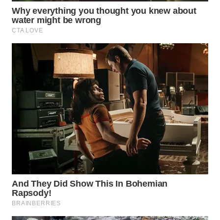
WN
BOGOR
WN
DEPOK
WN
TAPANULI
UTARA
WN
SAMOSIR
WN
PADANG
LAWAS