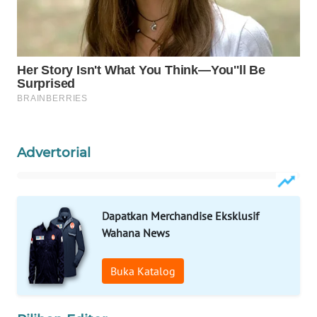
WAHANA
LISTRIK
WAHANA
TRAVEL
WAHANA
TV
Advertorial
WAHANANEWS
ID
Dapatkan Merchandise Eksklusif
WAHANANEWS
Wahana News
CO ID
Buka Katalog
WAHANANEWS
NET