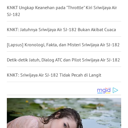
KNKT Ungkap Keanehan pada "Throttle" Kiri Sriwijaya Air
WN
SJ-182
BABEL
KNKT: Jatuhnya Sriwijaya Air SJ-182 Bukan Akibat Cuaca
WN
SUMBAR
[Lapsus] Kronologi, Fakta, dan Misteri Sriwijaya Air SJ-182
WN
SUMSEL
Detik-detik Jatuh, Dialog ATC dan Pilot Sriwijaya Air SJ-182
WN
KNKT: Sriwijaya Air SJ-182 Tidak Pecah di Langit
BENGKULU
WN
LAMPUNG
WN
JATENG