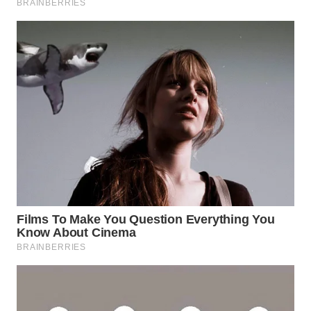
WN
MALUKU
WN
MALUT
WN
DAIRI
WN
DANAU
TOBA
WN
NIAS
WN
LANGKAT