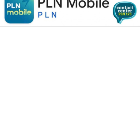
WAHANA MEDIA GROUP
|
|
|
WAHANA NEWS co
WAHANA TANI
WAHANA ADVOKAT
|
|
WAHANA INFRASTRUKTUR
WAHANA KONSUMEN
|
|
|
WAHANA LISTRIK
WAHANA TRAVEL
WAHANA TV
|
|
|
WAHANANEWS id
WAHANANEWS CO ID
WAHANANEWS NET
|
|
|
WAHANA SPORT ID
Wahana UMKM
Wahana Seleb