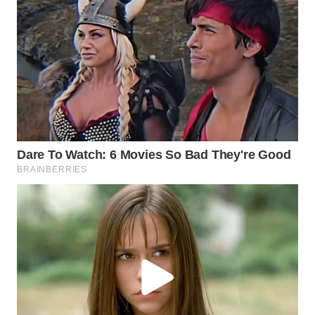
Wahana
Media
Group
WAHANA
NEWS
WAHANA
TANI
WAHANA
ADVOKAT
WAHANA
INFRASTRUKTUR
WAHANA
KONSUMEN