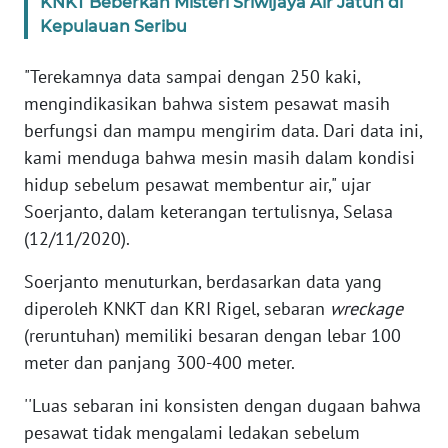
KNKT Beberkan Misteri Sriwijaya Air Jatuh di
Kepulauan Seribu
KARIR
"Terekamnya data sampai dengan 250 kaki,
DISCLAIMER
mengindikasikan bahwa sistem pesawat masih
berfungsi dan mampu mengirim data. Dari data ini,
Wahana
kami menduga bahwa mesin masih dalam kondisi
News
hidup sebelum pesawat membentur air," ujar
Regional
Soerjanto, dalam keterangan tertulisnya, Selasa
(12/11/2020).
WN
SUMUT
Soerjanto menuturkan, berdasarkan data yang
diperoleh KNKT dan KRI Rigel, sebaran
wreckage
WN
(reruntuhan) memiliki besaran dengan lebar 100
JAKARTA
meter dan panjang 300-400 meter.
WN
''Luas sebaran ini konsisten dengan dugaan bahwa
JABAR
pesawat tidak mengalami ledakan sebelum