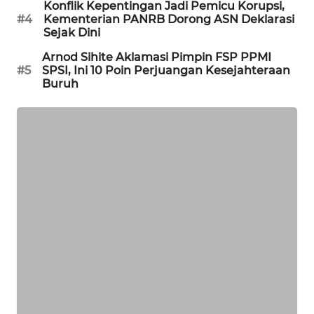
Konflik Kepentingan Jadi Pemicu Korupsi,
PORTAL
#4
Kementerian PANRB Dorong ASN Deklarasi
KONSUMEN
Sejak Dini
Arnod Sihite Aklamasi Pimpin FSP PPMI
FORWAMKI
#5
SPSI, Ini 10 Poin Perjuangan Kesejahteraan
Buruh
ALPERKLINAS
FORJASIDA
TAMBANG
NEWS
SITUNGIR
NEWS
SIDIKALANG
NEWS