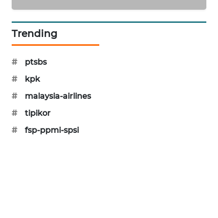
SIBARAGAS
NEWS
Trending
METRO
SIANTAR
#
ptsbs
NEWS
#
kpk
METRO
#
malaysia-airlines
MEDAN
#
tipikor
NEWS
#
fsp-ppmi-spsi
METRO
JAKARTA
NEWS
KRT
NEWS