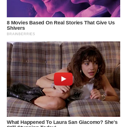
WN
PRIANGAN
TIMUR
WN
SEMARANG
WN
SOLO
WN
BOROBUDUR
WN
MADURA
WN
SURABAYA