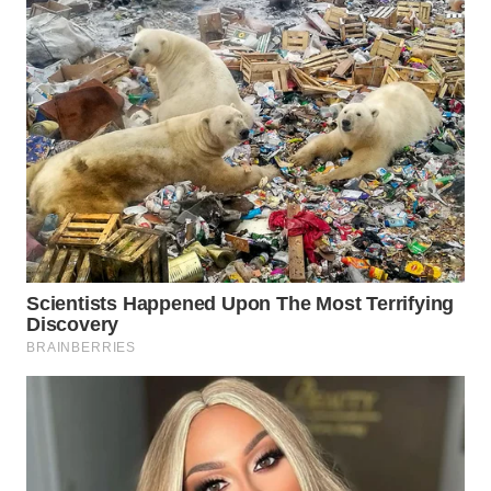
WN
SUMEDANG
WN
CIANJUR
WN
KEPULAUAN
SERIBU
WN
TANGERANG
WN
BINJAI
WN
CIREBON