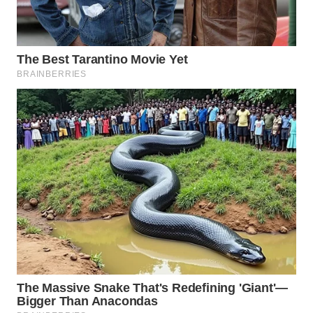
WN
KALTARA
WN
KALSEL
WN
KALTIM
WN
SULSEL
WN
GORONTALO
WN
SULUT