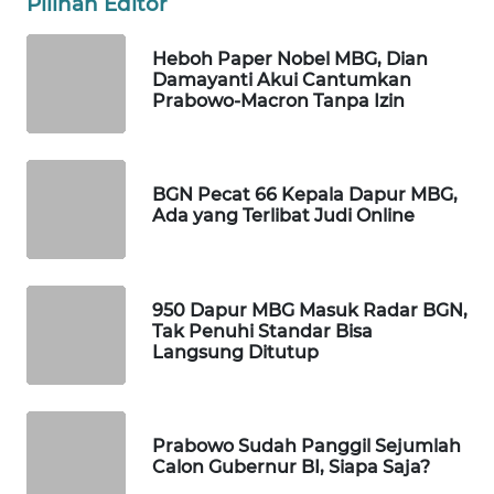
Pilihan Editor
WAHANA
SPORT
Heboh Paper Nobel MBG, Dian
Damayanti Akui Cantumkan
Prabowo-Macron Tanpa Izin
WAHANA
UMKM
WAHANA
BGN Pecat 66 Kepala Dapur MBG,
SELEB
Ada yang Terlibat Judi Online
WAHANA
PERSONA
950 Dapur MBG Masuk Radar BGN,
Tak Penuhi Standar Bisa
Langsung Ditutup
WAHANA
OTOMOTIF
WAHANA
Prabowo Sudah Panggil Sejumlah
HEALTH
Calon Gubernur BI, Siapa Saja?