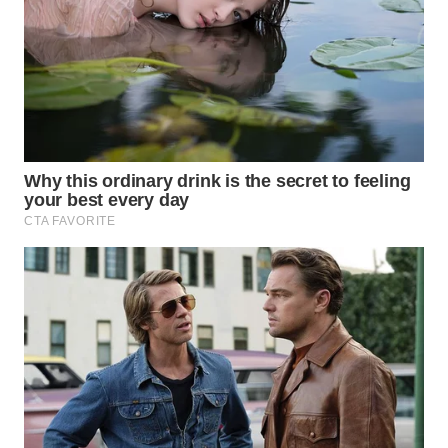
WN
NUSANTARA
WN
JOGJA
WN
JATIM
WN
BALI
WN
KALBAR
WN
KALTENG