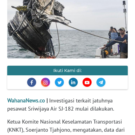
SAINS-TEKNO
KESEHATAN
INTERNASIONAL
SERBA-SERBI
PENDIDIKAN
Ikuti Kami di:
OLAHRAGA
WahanaNews.co
|
Investigasi terkait jatuhnya
OPINI
pesawat Sriwijaya Air SJ-182 mulai dilakukan.
Ketua Komite Nasional Keselamatan Transportasi
EDITORIAL
(KNKT), Soerjanto Tjahjono, mengatakan, data dari