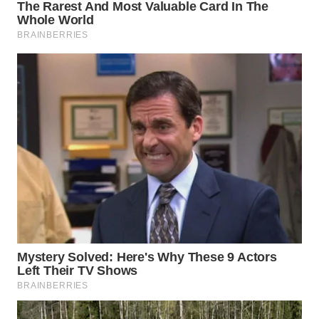
WN
MALUKU
WN
MALUT
WN
DAIRI
WN
DANAU
TOBA
WN
NIAS
WN
LANGKAT