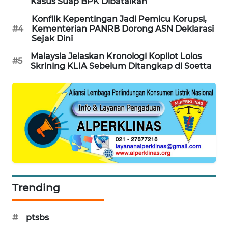
Kasus Suap BPK Dibatalkan
SIBARAGAS
Konflik Kepentingan Jadi Pemicu Korupsi,
NEWS
#4
Kementerian PANRB Dorong ASN Deklarasi
Sejak Dini
METRO
Malaysia Jelaskan Kronologi Kopilot Lolos
#5
SIANTAR
Skrining KLIA Sebelum Ditangkap di Soetta
NEWS
METRO
MEDAN
NEWS
METRO
JAKARTA
NEWS
Trending
KRT
NEWS
#
ptsbs