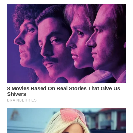
WN
SUMEDANG
WN
CIANJUR
WN
KEPULAUAN
SERIBU
WN
TANGERANG
WN
BINJAI
WN
CIREBON