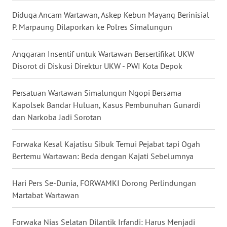
WN
Diduga Ancam Wartawan, Askep Kebun Mayang Berinisial
NUSANTARA
P. Marpaung Dilaporkan ke Polres Simalungun
WN
Anggaran Insentif untuk Wartawan Bersertifikat UKW
JOGJA
Disorot di Diskusi Direktur UKW - PWI Kota Depok
WN
Persatuan Wartawan Simalungun Ngopi Bersama
JATIM
Kapolsek Bandar Huluan, Kasus Pembunuhan Gunardi
dan Narkoba Jadi Sorotan
WN
BALI
Forwaka Kesal Kajatisu Sibuk Temui Pejabat tapi Ogah
Bertemu Wartawan: Beda dengan Kajati Sebelumnya
WN
KALBAR
Hari Pers Se-Dunia, FORWAMKI Dorong Perlindungan
Martabat Wartawan
WN
KALTENG
Forwaka Nias Selatan Dilantik Irfandi: Harus Menjadi