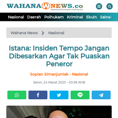
Nasional
Daerah
Polhukam
Kriminal
Ekuin
Sains-Te
WAHANA
Tutup
TV
Wahana News
Nasional
NASIONAL
Istana: Insiden Tempo Jangan
Dibesarkan Agar Tak Puaskan
DAERAH
Peneror
Sopian Simanjuntak - Nasional
POLHUKAM
Senin, 24 Maret 2025 - 03:36 WIB
KRIMINAL
EKUIN