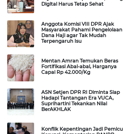
Digital Harus Tetap Sehat
MAWAKA
ID
Anggota Komisi VIII DPR Ajak
Masyarakat Pahami Pengelolaan
MARTABAT
Dana Haji agar Tak Mudah
NET
Terpengaruh Isu
PLN
WATCH
Mentan Amran Temukan Beras
Fortifikasi Abal-abal, Harganya
Capai Rp 42.000/Kg
MKLI
ASN Setjen DPR RI Diminta Siap
LPKKI
Hadapi Tantangan Era VUCA,
Suprihartini Tekankan Nilai
LKKI
BerAKHLAK
KOPEKLIN
Konflik Kepentingan Jadi Pemicu