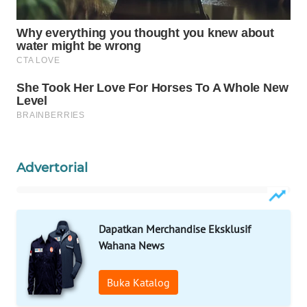
WAHANA
SPORT
WAHANA
UMKM
WAHANA
SELEB
Advertorial
WAHANA
PERSONA
WAHANA
Dapatkan Merchandise Eksklusif
OTOMOTIF
Wahana News
WAHANA
Buka Katalog
HEALTH