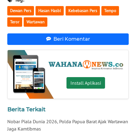
WN
Dewan Pers
Hasan Hasbi
Kebebasan Pers
Tempo
BABEL
Teror
Wartawan
WN
SUMBAR
Beri Komentar
WN
SUMSEL
WN
BENGKULU
Install Aplikasi
WN
LAMPUNG
Berita Terkait
Nobar Piala Dunia 2026, Polda Papua Barat Ajak Wartawan
WN
JATENG
Jaga Kamtibmas