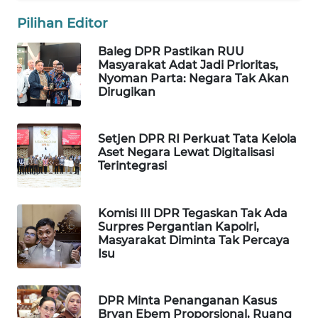
WAHANA
Pilihan Editor
DESA
WISATA
Baleg DPR Pastikan RUU
Masyarakat Adat Jadi Prioritas,
Nyoman Parta: Negara Tak Akan
LAPAK
Dirugikan
WAHANA
Wahana
Setjen DPR RI Perkuat Tata Kelola
Network
Aset Negara Lewat Digitalisasi
Terintegrasi
KONSUMEN
LISTRIK
Komisi III DPR Tegaskan Tak Ada
Surpres Pergantian Kapolri,
MASYARAKAT
Masyarakat Diminta Tak Percaya
KELISTRIKAN
Isu
WALINKI
DPR Minta Penanganan Kasus
ID
Bryan Ebem Proporsional, Ruang