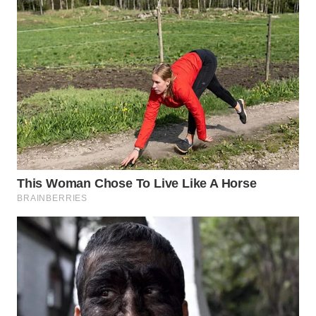
WN
TAPANULI
SELATAN
WN
TANJUNG
LESUNG
WN
KARO
WN
SIMALUNGUN
WN
LABUHANBATU
WN