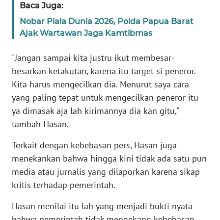
Baca Juga:
WN
BANTEN
Nobar Piala Dunia 2026, Polda Papua Barat
Ajak Wartawan Jaga Kamtibmas
WN
NTT
"Jangan sampai kita justru ikut membesar-
besarkan ketakutan, karena itu target si peneror.
WN
Kita harus mengecilkan dia. Menurut saya cara
KEPRI
yang paling tepat untuk mengecilkan peneror itu
ya dimasak aja lah kirimannya dia kan gitu,"
WN
tambah Hasan.
PAPUA
Terkait dengan kebebasan pers, Hasan juga
WN
menekankan bahwa hingga kini tidak ada satu pun
PAPUA
media atau jurnalis yang dilaporkan karena sikap
BARAT
kritis terhadap pemerintah.
WN
Hasan menilai itu lah yang menjadi bukti nyata
RIAU
bahwa pemerintah tidak mengekang kebebasan