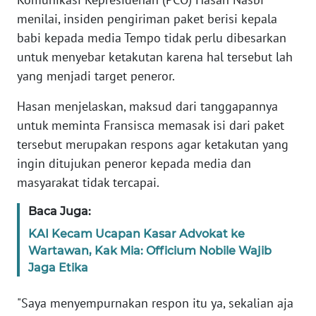
Informasi
menilai, insiden pengiriman paket berisi kepala
INDEKS
babi kepada media Tempo tidak perlu dibesarkan
BERITA
untuk menyebar ketakutan karena hal tersebut lah
yang menjadi target peneror.
KONTAK
KAMI
Hasan menjelaskan, maksud dari tanggapannya
untuk meminta Fransisca memasak isi dari paket
INFO
tersebut merupakan respons agar ketakutan yang
IKLAN
ingin ditujukan peneror kepada media dan
masyarakat tidak tercapai.
TENTANG
KAMI
Baca Juga:
KAI Kecam Ucapan Kasar Advokat ke
PEDOMAN
Wartawan, Kak Mia: Officium Nobile Wajib
MEDIA
Jaga Etika
SIBER
"Saya menyempurnakan respon itu ya, sekalian aja
REDAKSI