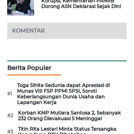
Korupsi, Kementerian PANRB
PORTAL
Dorong ASN Deklarasi Sejak Dini
KONSUMEN
FORWAMKI
KOMENTAR
ALPERKLINAS
FORJASIDA
Berita Populer
TAMBANG
NEWS
Toga Sihite Sedunia dapat Apresiasi di
Munas VIII FSP PPMI SPSI, Soroti
#1
Keberlangsungan Dunia Usaha dan
SITUNGIR
Lapangan Kerja
NEWS
Korban KMP Mutiara Santosa 2, Sebanyak
#2
232 Orang Dievakuasi 5 Meninggal
SIDIKALANG
NEWS
Titin Rita Lestari Minta Status Tersangka
#3