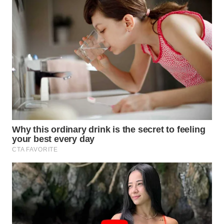
Wahana
Media
Group
WAHANA
NEWS
WAHANA
TANI
WAHANA
ADVOKAT
WAHANA
INFRASTRUKTUR
WAHANA
KONSUMEN