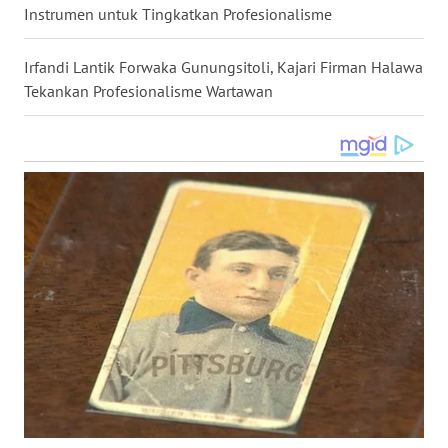
Instrumen untuk Tingkatkan Profesionalisme
WN
KALTARA
Irfandi Lantik Forwaka Gunungsitoli, Kajari Firman Halawa
Tekankan Profesionalisme Wartawan
WN
KALSEL
WN
KALTIM
WN
SULSEL
WN
GORONTALO
WN
SULUT