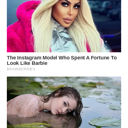
WN
INDRAMAYU
WN
KUNINGAN
WN
MAJALENGKA
WN
SUBANG
WN
SUKABUMI
WN
PURWAKARTA