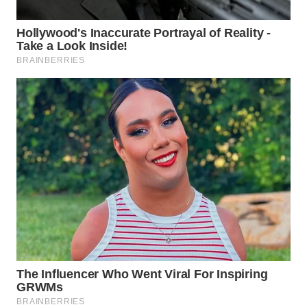
WN
BOGOR
WN
DEPOK
WN
TAPANULI
UTARA
WN
SAMOSIR
WN
PADANG
LAWAS