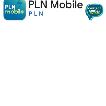
WAHANA MEDIA GROUP
|
|
|
WAHANA NEWS co
WAHANA TANI
WAHANA ADVOKAT
|
|
WAHANA INFRASTRUKTUR
WAHANA KONSUMEN
|
|
|
WAHANA LISTRIK
WAHANA TRAVEL
WAHANA TV
|
|
|
WAHANANEWS id
WAHANANEWS CO ID
WAHANANEWS NET