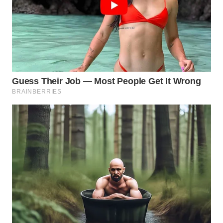
WAHANA
LISTRIK
WAHANA
TRAVEL
WAHANA
TV
WAHANANEWS
ID
WAHANANEWS
CO ID
WAHANANEWS
NET