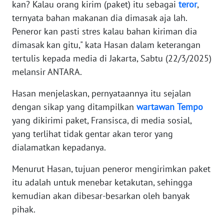
kan? Kalau orang kirim (paket) itu sebagai
teror
,
ternyata bahan makanan dia dimasak aja lah.
KARIR
Peneror kan pasti stres kalau bahan kiriman dia
dimasak kan gitu," kata Hasan dalam keterangan
DISCLAIMER
tertulis kepada media di Jakarta, Sabtu (22/3/2025)
melansir ANTARA.
Wahana
News
Hasan menjelaskan, pernyataannya itu sejalan
Regional
dengan sikap yang ditampilkan
wartawan
Tempo
yang dikirimi paket, Fransisca, di media sosial,
WN
SUMUT
yang terlihat tidak gentar akan teror yang
dialamatkan kepadanya.
WN
Menurut Hasan, tujuan peneror mengirimkan paket
JAKARTA
itu adalah untuk menebar ketakutan, sehingga
kemudian akan dibesar-besarkan oleh banyak
WN
JABAR
pihak.