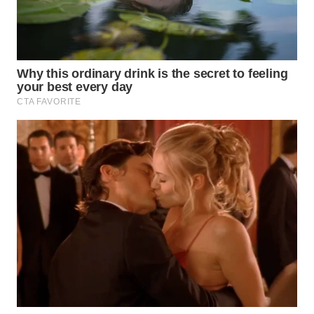
WN
PRIANGAN
TIMUR
WN
SEMARANG
WN
SOLO
WN
BOROBUDUR
WN
MADURA
WN
SURABAYA