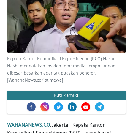
SAINS-TEKNO
KESEHATAN
INTERNASIONAL
SERBA-SERBI
Kepala Kantor Komunikasi Kepresidenan (PCO) Hasan
Nasbi mengatakan insiden teror media Tempo jangan
PENDIDIKAN
dibesar-besarkan agar tak puaskan peneror.
[WahanaNews.co/Istimewa]
OLAHRAGA
Ikuti Kami di:
OPINI
EDITORIAL
WAHANANEWS.CO
, Jakarta -
Kepala Kantor
Komunikasi Kepresidenan (PCO) Hasan Nasbi