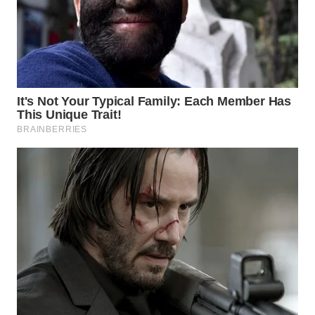
TAPANULI
TENGAH
WN DELI
SERDANG
WN
TEBING
TINGGI
WN
PAKPAK
WN
KARAWANG
WN
BEKASI