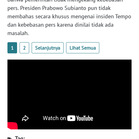
pers. Presiden Prabowo Subianto pun tidak
WN
membahas secara khusus mengenai insiden Tempo
SERAMBI
dan kebebasan pers karena dinilai tidak ada
masalah.
WN
JAMBI
1
2
Selanjutnya
Lihat Semua
WN
SULTRA
WN
NTB
WN
SULTENG
WN
SULBAR
Tag: