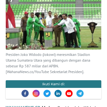
SAINS-TEKNO
KESEHATAN
INTERNASIONAL
SERBA-SERBI
Presiden Joko Widodo (Jokowi) meresmikan Stadion
PENDIDIKAN
Utama Sumatera Utara yang dibangun dengan dana
sebesar Rp 587 miliar dari APBN.
OLAHRAGA
[WahanaNews.co/YouTube Sekretariat Presiden].
OPINI
Ikuti Kami di:
EDITORIAL