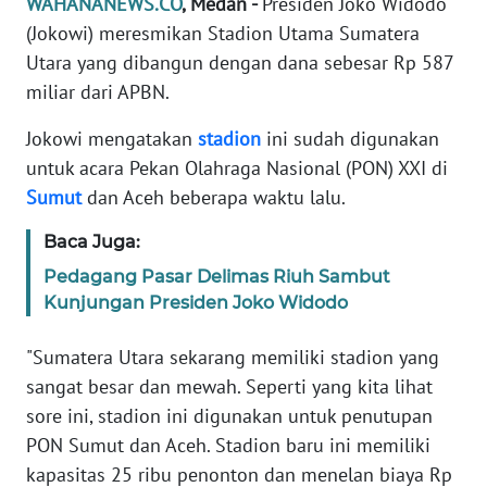
WAHANANEWS.CO
, Medan -
Presiden Joko Widodo
Informasi
(Jokowi) meresmikan Stadion Utama Sumatera
INDEKS
Utara yang dibangun dengan dana sebesar Rp 587
BERITA
miliar dari APBN.
Jokowi mengatakan
stadion
ini sudah digunakan
KONTAK
KAMI
untuk acara Pekan Olahraga Nasional (PON) XXI di
Sumut
dan Aceh beberapa waktu lalu.
INFO
IKLAN
Baca Juga:
Pedagang Pasar Delimas Riuh Sambut
TENTANG
Kunjungan Presiden Joko Widodo
KAMI
"Sumatera Utara sekarang memiliki stadion yang
PEDOMAN
sangat besar dan mewah. Seperti yang kita lihat
MEDIA
sore ini, stadion ini digunakan untuk penutupan
SIBER
PON Sumut dan Aceh. Stadion baru ini memiliki
kapasitas 25 ribu penonton dan menelan biaya Rp
REDAKSI