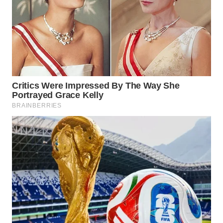
WN
MALUKU
WN
MALUT
WN
DAIRI
WN
DANAU
TOBA
WN
NIAS
WN
LANGKAT