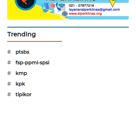
PORTAL
KONSUMEN
FORWAMKI
Trending
ALPERKLINAS
#
ptsbs
FORJASIDA
#
fsp-ppmi-spsi
#
kmp
TAMBANG
NEWS
#
kpk
#
tipikor
SITUNGIR
NEWS
SIDIKALANG
NEWS