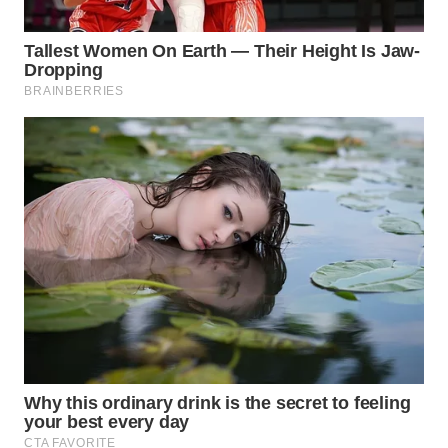
WN
NATUNA
WN
BINTAN
WN
MANDALIKA
WN
LIKUPANG
WN
LABUANBAJO
WN
BORNEO