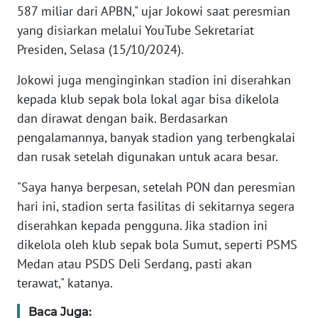
587 miliar dari APBN," ujar Jokowi saat peresmian
yang disiarkan melalui YouTube Sekretariat
KARIR
Presiden, Selasa (15/10/2024).
DISCLAIMER
Jokowi juga menginginkan stadion ini diserahkan
kepada klub sepak bola lokal agar bisa dikelola
Wahana
dan dirawat dengan baik. Berdasarkan
News
Regional
pengalamannya, banyak stadion yang terbengkalai
dan rusak setelah digunakan untuk acara besar.
WN
"Saya hanya berpesan, setelah PON dan peresmian
SUMUT
hari ini, stadion serta fasilitas di sekitarnya segera
diserahkan kepada pengguna. Jika stadion ini
WN
JAKARTA
dikelola oleh klub sepak bola Sumut, seperti PSMS
Medan atau PSDS Deli Serdang, pasti akan
WN
terawat," katanya.
JABAR
Baca Juga: