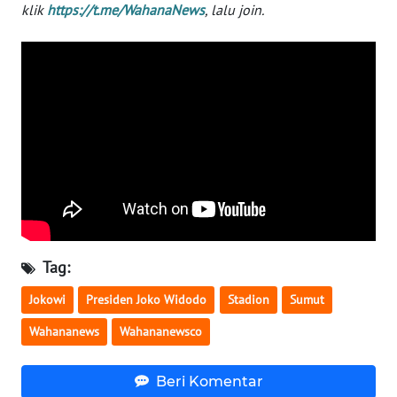
klik
https://t.me/WahanaNews
, lalu join.
WN
SERAMBI
WN
JAMBI
WN
SULTRA
WN
NTB
Tag:
WN
Jokowi
Presiden Joko Widodo
Stadion
Sumut
SULTENG
Wahananews
Wahananewsco
WN
SULBAR
Beri Komentar