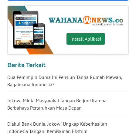
WN
BABEL
WN
SUMBAR
Install Aplikasi
WN
SUMSEL
Berita Terkait
WN
Dua Pemimpin Dunia Ini Pensiun Tanpa Rumah Mewah,
BENGKULU
Bagaimana Indonesia?
WN
Jokowi Minta Masyarakat Jangan Berjudi Karena
LAMPUNG
Berbahaya Pertaruhkan Masa Depan
WN
Diakui Bank Dunia, Jokowi Ungkap Keberhasilan
JATENG
Indonesia Tangani Kemiskinan Ekstrim