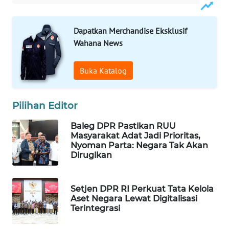
WAHANA
LISTRIK
Dapatkan Merchandise Eksklusif
Wahana News
WAHANA
TRAVEL
Buka Katalog
WAHANA
TV
Pilihan Editor
Baleg DPR Pastikan RUU
WAHANANEWS
Masyarakat Adat Jadi Prioritas,
ID
Nyoman Parta: Negara Tak Akan
Dirugikan
WAHANANEWS
CO ID
Setjen DPR RI Perkuat Tata Kelola
Aset Negara Lewat Digitalisasi
WAHANANEWS
Terintegrasi
NET