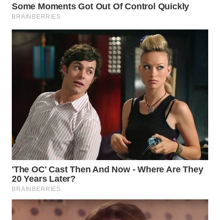
WN
SUMEDANG
WN
CIANJUR
WN
KEPULAUAN
SERIBU
WN
TANGERANG
WN
BINJAI
WN
CIREBON