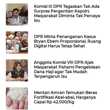
WAHANA
Komisi III DPR Tegaskan Tak Ada
Surpres Pergantian Kapolri,
SPORT
Masyarakat Diminta Tak Percaya
Isu
WAHANA
UMKM
DPR Minta Penanganan Kasus
Bryan Ebem Proporsional, Ruang
WAHANA
Digital Harus Tetap Sehat
SELEB
WAHANA
Anggota Komisi VIII DPR Ajak
PERSONA
Masyarakat Pahami Pengelolaan
Dana Haji agar Tak Mudah
Terpengaruh Isu
WAHANA
OTOMOTIF
Mentan Amran Temukan Beras
WAHANA
Fortifikasi Abal-abal, Harganya
Capai Rp 42.000/Kg
HEALTH