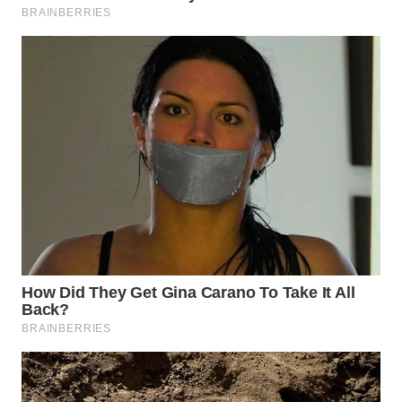
TAPANULI
TENGAH
WN DELI
SERDANG
WN
TEBING
TINGGI
WN
PAKPAK
WN
KARAWANG
WN
BEKASI