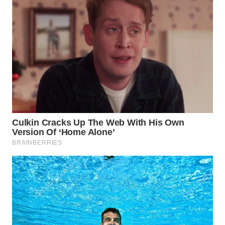
WN
INDRAMAYU
WN
KUNINGAN
WN
MAJALENGKA
WN
SUBANG
WN
SUKABUMI
WN
PURWAKARTA