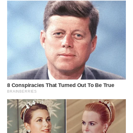
WN
KALTARA
WN
KALSEL
WN
KALTIM
WN
SULSEL
WN
GORONTALO
WN
SULUT