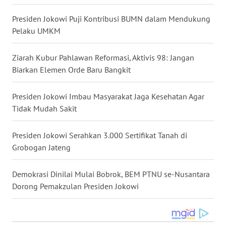
WN
Presiden Jokowi Puji Kontribusi BUMN dalam Mendukung
NUSANTARA
Pelaku UMKM
WN
Ziarah Kubur Pahlawan Reformasi, Aktivis 98: Jangan
JOGJA
Biarkan Elemen Orde Baru Bangkit
WN
Presiden Jokowi Imbau Masyarakat Jaga Kesehatan Agar
JATIM
Tidak Mudah Sakit
WN
Presiden Jokowi Serahkan 3.000 Sertifikat Tanah di
BALI
Grobogan Jateng
WN
KALBAR
Demokrasi Dinilai Mulai Bobrok, BEM PTNU se-Nusantara
Dorong Pemakzulan Presiden Jokowi
WN
KALTENG