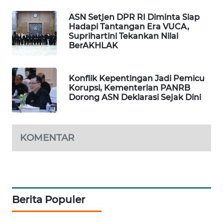
WAHANA
ASN Setjen DPR RI Diminta Siap
DESA
Hadapi Tantangan Era VUCA,
WISATA
Suprihartini Tekankan Nilai
BerAKHLAK
LAPAK
WAHANA
Konflik Kepentingan Jadi Pemicu
Korupsi, Kementerian PANRB
Wahana
Dorong ASN Deklarasi Sejak Dini
Network
KONSUMEN
KOMENTAR
LISTRIK
MASYARAKAT
KELISTRIKAN
Berita Populer
WALINKI
ID