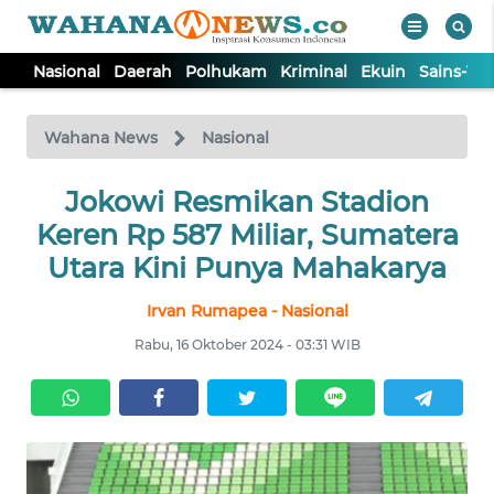
Nasional
Daerah
Polhukam
Kriminal
Ekuin
Sains-Te
WAHANA
Tutup
TV
Wahana News
Nasional
NASIONAL
Jokowi Resmikan Stadion
Keren Rp 587 Miliar, Sumatera
DAERAH
Utara Kini Punya Mahakarya
Irvan Rumapea - Nasional
POLHUKAM
Rabu, 16 Oktober 2024 - 03:31 WIB
KRIMINAL
EKUIN