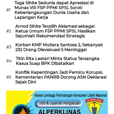
Toga Sihite Sedunia dapat Apresiasi di
Munas VIII FSP PPMI SPSI, Soroti
MAWAKA
#1
Keberlangsungan Dunia Usaha dan
ID
Lapangan Kerja
Arnod Sihite Terpilih Aklamasi sebagai
MARTABAT
#2
Ketua Umum FSP PPMI SPSI, Hasilkan
NET
Sejumlah Rekomendasi Strategis
Korban KMP Mutiara Santosa 2, Sebanyak
PLN
#3
232 Orang Dievakuasi 5 Meninggal
WATCH
Titin Rita Lestari Minta Status Tersangka
#4
Kasus Suap BPK Dibatalkan
MKLI
Konflik Kepentingan Jadi Pemicu Korupsi,
#5
Kementerian PANRB Dorong ASN Deklarasi
LPKKI
Sejak Dini
LKKI
KOPEKLIN