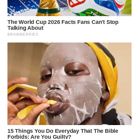
WN
TAPANULI
SELATAN
WN
TANJUNG
LESUNG
WN
KARO
WN
SIMALUNGUN
WN
LABUHANBATU
WN