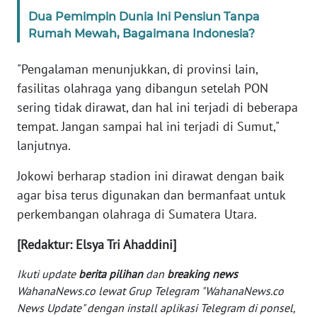
WN
Dua Pemimpin Dunia Ini Pensiun Tanpa
BANTEN
Rumah Mewah, Bagaimana Indonesia?
WN
"Pengalaman menunjukkan, di provinsi lain,
NTT
fasilitas olahraga yang dibangun setelah PON
sering tidak dirawat, dan hal ini terjadi di beberapa
WN
tempat. Jangan sampai hal ini terjadi di Sumut,"
KEPRI
lanjutnya.
WN
Jokowi berharap stadion ini dirawat dengan baik
PAPUA
agar bisa terus digunakan dan bermanfaat untuk
perkembangan olahraga di Sumatera Utara.
WN
PAPUA
[Redaktur: Elsya Tri Ahaddini]
BARAT
Ikuti update
berita pilihan
dan
breaking news
WN
WahanaNews.co lewat Grup Telegram "WahanaNews.co
RIAU
News Update" dengan install aplikasi Telegram di ponsel,