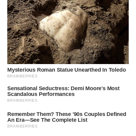
WN
BOGOR
WN
DEPOK
WN
TAPANULI
UTARA
WN
SAMOSIR
WN
PADANG
LAWAS